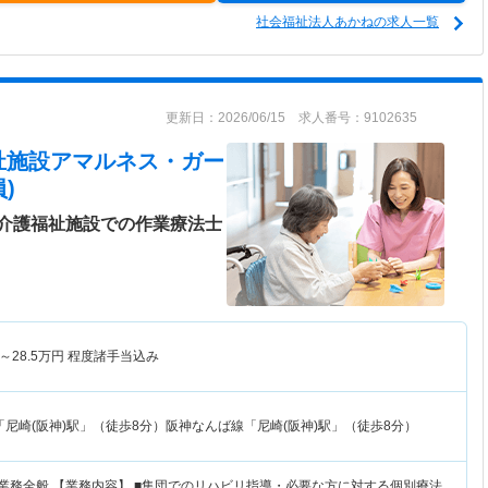
社会福祉法人あかねの求人一覧
更新日：2026/06/15 求人番号：9102635
祉施設アマルネス・ガー
)
介護福祉施設での作業療法士
～
28.5
万円
程度諸手当込み
尼崎(阪神)駅」（徒歩8分）阪神なんば線「尼崎(阪神)駅」（徒歩8分）
リ業務全般 【業務内容】 ■集団でのリハビリ指導・必要な方に対する個別療法