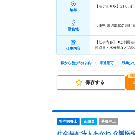
【モデル月収】
21.0
万円
給与
兵庫県 川辺郡猪名川町
勤務地
【仕事内容】 ■ご利用
摂取量・水分量などの記
仕事内容
駅から徒歩5分以内
車通勤可
残業少
保存する
管理栄養士
正職員
募集停止
社会福祉法人あかね 介護医