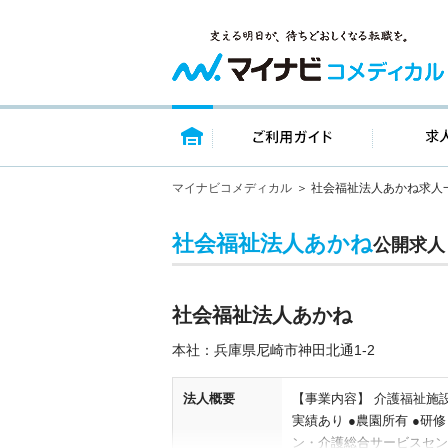
トップページ
ご利用ガイ
マイナビコメディカル
社会福祉法人あかね求人
社会福祉法人あかね
公開求人
社会福祉法人あかね
本社：兵庫県尼崎市神田北通1-2
法人概要
【事業内容】 介護福祉施設
実績あり ●農園所有 ●研
ン・介護総合サービスセン