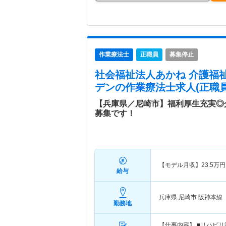
作業療法士
正職員
募集停止
社会福祉法人あかね 介護福
デン
の作業療法士求人(正職員
【兵庫県／尼崎市】福利厚生充実◎
募集です！
【モデル月収】
23.5
万円
給与
兵庫県 尼崎市
阪神本線「
勤務地
【仕事内容】 ■リハビ