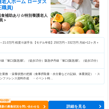
護老人ホーム ロータス
職員)
員食補助あり☆特別養護老人
員＞
～
21.0
万円
程度※諸手当 【モデル年収】
250
万円～
332
万円
月給×12ヶ月＋
線「塚口(阪急)駅」（徒歩15分）阪急伊丹線「塚口(阪急)駅」（徒歩15分）
養士業務 ・栄養状態の把握（食事摂取量・水分量などの記録、体重測定） ・ス
カンファレンス資料作成 ・イベント時…
詳細を見る
最新の募集状況を問い合わせる