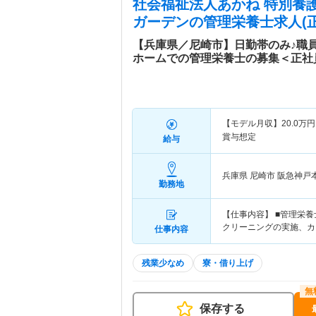
社会福祉法人あかね 特別養
ガーデン
の管理栄養士求人(正
【兵庫県／尼崎市】日勤帯のみ♪職
ホームでの管理栄養士の募集＜正社
【モデル月収】
20.0
万円
賞与想定
給与
兵庫県 尼崎市
阪急神戸本
勤務地
【仕事内容】 ■管理栄
クリーニングの実施、
仕事内容
残業少なめ
寮・借り上げ
保存する