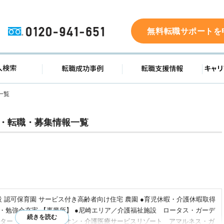
0120-941-651
無料転職サポートを
ド
求人検索
転職成功事例
転職支
一覧
・転職・募集情報一覧
 認可保育園 サービス付き高齢者向け住宅 農園 ●育児休暇・介護休暇取得
修・勉強会充実 【事業所】 ●尼崎エリア／介護福祉施設 ロータス・ガーデ
ター ロータス・オデオン・介護医療サービスリゾート アマルネス・ガ