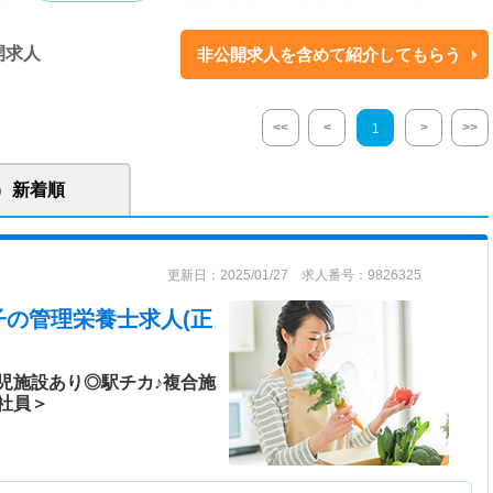
ルネス・ガーデン内） ●猪名川エリア／介護福祉施設 天河草子（てんが
トステイ棟 宙煌（そらきらめき）・認可保育園 星児園 七夕（ほしのこ
開求人
非公開求人を含めて紹介してもらう
賃貸マンション ヴィラ櫟（つるばみ） ●姫路エリア／介護福祉施設 銀の
ービスリゾート 杣緑（そまみどり）・温泉施設 天然温泉 杣人の湯
賃貸マンション ヴィラ杣扇（そまおうぎ）・シニア賃貸マンション ヴ
<<
<
>
>>
1
置き、高齢者介護事業を中心に、保育所、シニア賃貸マンション等、福祉
新着順
想で事業を展開しています。 「老人ホーム」の固定概念を覆す施設建設・
も視野にいれた拡大戦略も行っています。 高齢者福祉施設と併設している
自然に交流できる環境を作っています。
更新日：2025/01/27 求人番号：9826325
子
の管理栄養士求人(正
児施設あり◎駅チカ♪複合施
社員＞