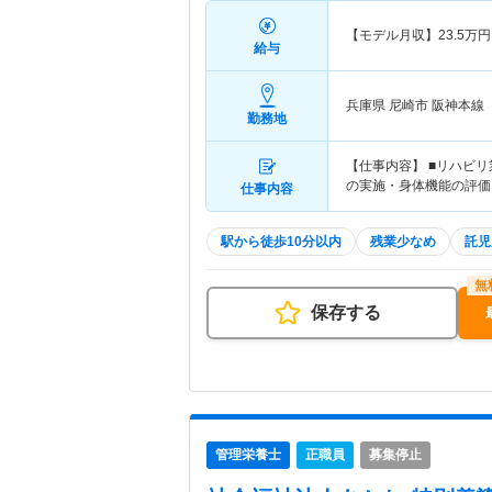
【モデル月収】
23.5
万円
給与
兵庫県 尼崎市
阪神本線「
勤務地
【仕事内容】 ■リハビ
の実施・身体機能の評価
仕事内容
駅から徒歩10分以内
残業少なめ
託児
保存する
管理栄養士
正職員
募集停止