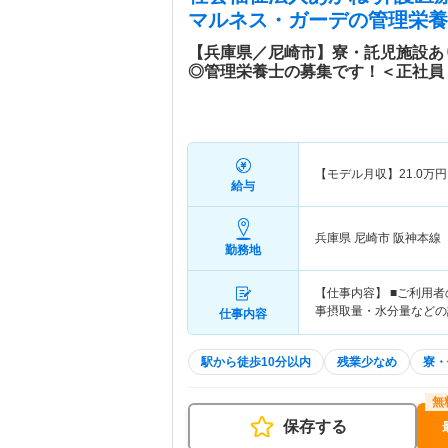
マルネス・ガーデ
の管理栄養
【兵庫県／尼崎市】寮・託児施設あ
◎管理栄養士の募集です！＜正社員
【モデル月収】
21.0
万円
給与
兵庫県 尼崎市
阪神本線「
勤務地
【仕事内容】 ■ご利用
事摂取量・水分量などの
仕事内容
駅から徒歩10分以内
残業少なめ
寮・
保存する