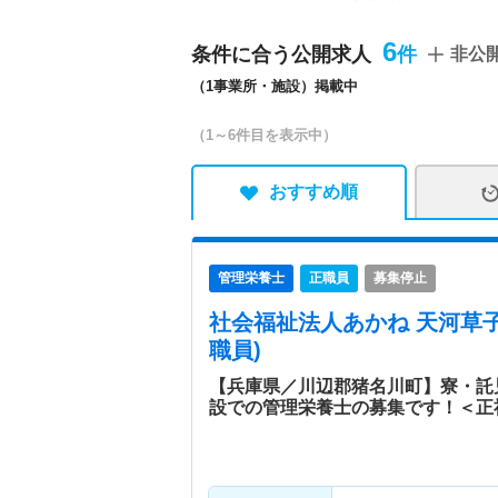
ーデン・経営戦略室（アマ
そうし）・天河草子ショー
6
条件に合う公開求人
非公
えん たなばた）・シニア
（1事業所・施設）掲載中
櫂（ぎんのかい）・デイサ
（そまびとのゆ）・シニア
（1～6件目を表示中）
ィラ陽の栞（ひのしおり）
特色
法人本部を兵庫県姫路市に
おすすめ順
業界の枠にとらわれない発
運営を行い、新規事業展開
保育所では、共にお互いが
管理栄養士
正職員
募集停止
社会福祉法人あかね 天河草
職員)
【兵庫県／川辺郡猪名川町】寮・託
設での管理栄養士の募集です！＜正