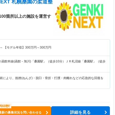
NEXT 札幌桑園
の柔道整
100箇所以上の施設を運営す
～
【モデル年収】
300
万円～
300
万円
Ｒ函館本線(函館－旭川)「桑園駅」（徒歩10分）ＪＲ札沼線「桑園駅」（徒歩
術により、捻挫(ねんざ)・脱臼・骨折・打撲・肉離れなどの応急的な回復を
詳細を見る
最新の募集状況を問い合わせる