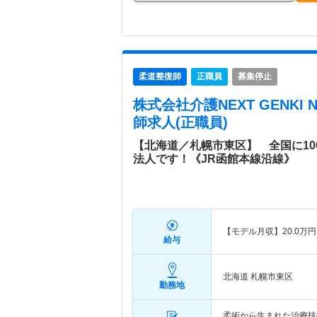
柔道整復師
正職員
募集停止
株式会社介護NEXT GENKI 
師求人(正職員)
【北海道／札幌市東区】 全国に1
法人です！《JR函館本線沿線》
【モデル月収】
20.0
万円
給与
北海道 札幌市東区
勤務地
柔術から生まれた治療技