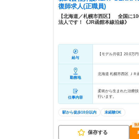
復師求人(正職員)
【北海道／札幌市西区】 全国に1
法人です！《JR函館本線沿線》
【モデル月収】
20.0
万円
給与
北海道 札幌市西区
ＪＲ
勤務地
柔術から生まれた治療技
行います。
仕事内容
駅から徒歩10分以内
未経験OK
保存する