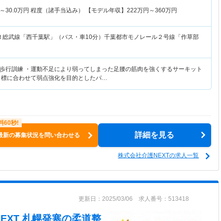
～
30.0
万円
程度（諸手当込み） 【モデル年収】
222
万円～
360
万円
Ｒ総武線「西千葉駅」（バス・車10分）千葉都市モノレール２号線「作草部
歩行訓練 ・運動不足により弱ってしまった足腰の筋肉を強くするサーキット
目標に合わせて弱点強化を目的としたパ…
詳細を見る
最新の募集状況を問い合わせる
株式会社介護NEXTの求人一覧
更新日：2025/03/06 求人番号：513418
NEXT 札幌発寒
の柔道整