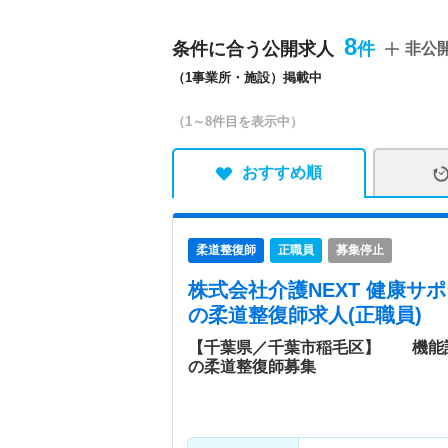
ビスセンター。通常のデイ
門的な介護整体や機能訓練
8
条件に合う公開求人
非公
が進まないようにします。
（1事業所・施設）掲載中
わる家族の負担を軽減し、
なミッションです。
（1～8件目を表示中）
おすすめ順
柔道整復師
正職員
募集停止
株式会社介護NEXT 健康サ
の柔道整復師求人(正職員)
【千葉県／千葉市稲毛区】 機能
の柔道整復師募集