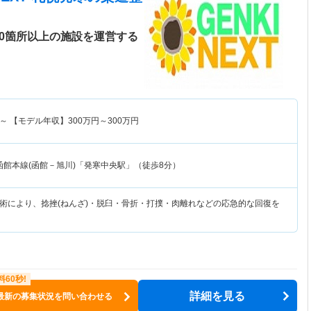
00箇所以上の施設を運営する
～
【モデル年収】
300
万円～
300
万円
函館本線(函館－旭川)「発寒中央駅」（徒歩8分）
術により、捻挫(ねんざ)・脱臼・骨折・打撲・肉離れなどの応急的な回復を
詳細を見る
最新の募集状況を問い合わせる