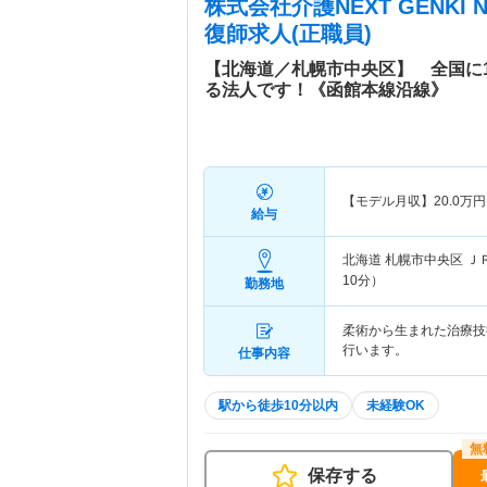
株式会社介護NEXT GENKI 
復師求人(正職員)
【北海道／札幌市中央区】 全国に
る法人です！《函館本線沿線》
【モデル月収】
20.0
万円
給与
北海道 札幌市中央区
Ｊ
10分）
勤務地
柔術から生まれた治療技
行います。
仕事内容
駅から徒歩10分以内
未経験OK
保存する