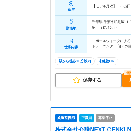
【モデル月収】
18.5
万円
給与
千葉県 千葉市稲毛区
Ｊ
駅」（徒歩6分）
勤務地
・ポールウォークによる
トレーニング ・個々の
仕事内容
駅から徒歩10分以内
未経験OK
保存する
柔道整復師
正職員
募集停止
株式会社介護NEXT GENKI 