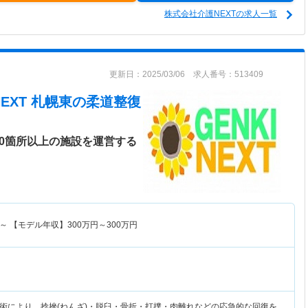
株式会社介護NEXTの求人一覧
更新日：2025/03/06 求人番号：513409
NEXT 札幌東
の柔道整復
00箇所以上の施設を運営する
～
【モデル年収】
300
万円～
300
万円
術により、捻挫(ねんざ)・脱臼・骨折・打撲・肉離れなどの応急的な回復を