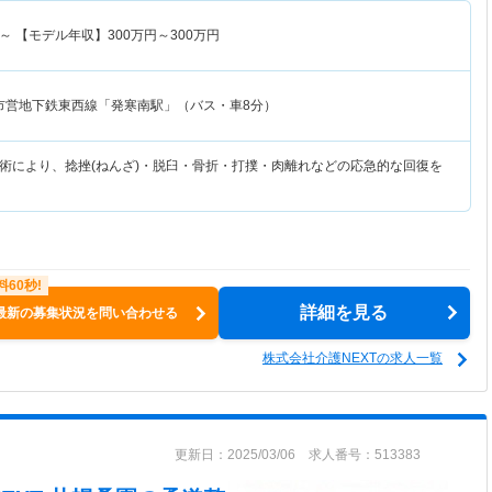
～
【モデル年収】
300
万円～
300
万円
市営地下鉄東西線「発寒南駅」（バス・車8分）
術により、捻挫(ねんざ)・脱臼・骨折・打撲・肉離れなどの応急的な回復を
詳細を見る
最新の募集状況を問い合わせる
株式会社介護NEXTの求人一覧
更新日：2025/03/06 求人番号：513383