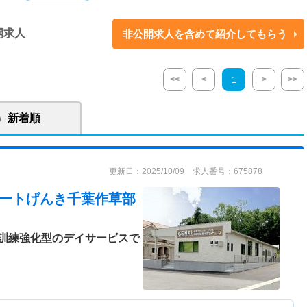
サービスで行う入浴や食事にかかる時間を省き、自分だけでは出来ない専
トレーニングに費やすことで、老年症候群の予防を図り、高齢者の介護度
開求人
非公開求人を含めて紹介してもらう
予防介護は、本人の生活の質の向上に寄与することだけでなく、介護に携
さらに医療費・介護費の負担を軽減することで、地域社会へ貢献する重要
<<
<
>
>>
1
新着順
更新日：2025/10/09 求人番号：675878
ポートげんき千葉作草部
訓練強化型のデイサービスで