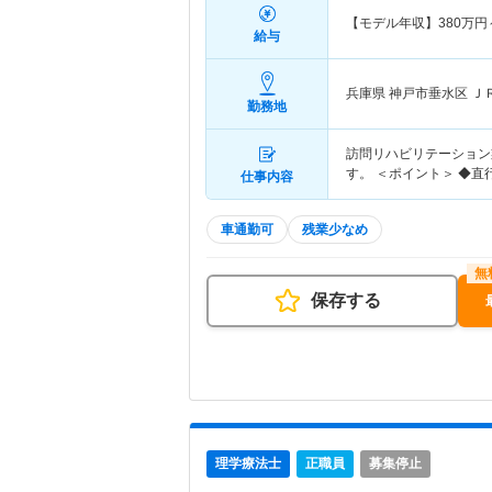
【モデル年収】
380
万円
給与
兵庫県 神戸市垂水区
Ｊ
勤務地
訪問リハビリテーション業
す。 ＜ポイント＞ ◆
仕事内容
車通勤可
残業少なめ
保存する
理学療法士
正職員
募集停止