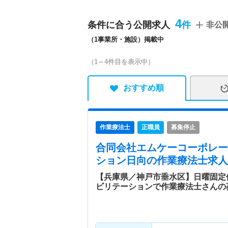
介護支援を展開しています
み慣れた地域での生活を支
4
条件に合う公開求人
非公
しく生きがいを持って過ご
（1事業所・施設）掲載中
る企業です。
（1～4件目を表示中）
おすすめ順
作業療法士
正職員
募集停止
合同会社エムケーコーポレー
ション日向
の作業療法士求人
【兵庫県／神戸市垂水区】日曜固定
ビリテーションで作業療法士さんの