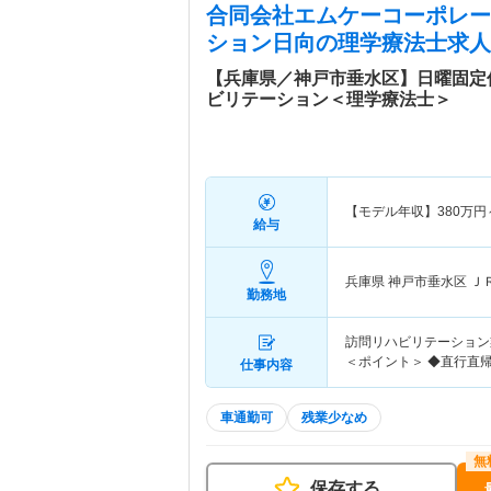
合同会社エムケーコーポレー
ション日向
の理学療法士求人
【兵庫県／神戸市垂水区】日曜固定
ビリテーション＜理学療法士＞
【モデル年収】
380
万円
給与
兵庫県 神戸市垂水区
Ｊ
勤務地
訪問リハビリテーション業
＜ポイント＞ ◆直行直
仕事内容
車通勤可
残業少なめ
保存する