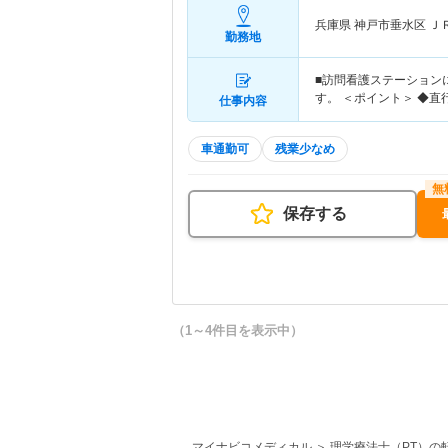
兵庫県 神戸市垂水区
Ｊ
勤務地
■訪問看護ステーション
す。 ＜ポイント＞ ◆
仕事内容
車通勤可
残業少なめ
保存する
（1～4件目を表示中）
マイナビコメディカル
理学療法士（PT）の