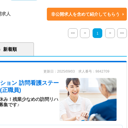
。利用者一人ひとりのニーズに合わせた温かい看護サービスを提供し、住
援する体制を整えています。職員は継続的な研鑽を重ね、利用者が自分ら
開求人
非公開求人を含めて紹介してもらう
せる環境づくりに取り組むとともに、個人情報の適切な保護にも努めてい
<<
<
>
>>
1
新着順
更新日：2025/09/03 求人番号：9842709
ション 訪問看護ステー
(正職員)
休み！残業少なめの訪問リハ
募集です♪