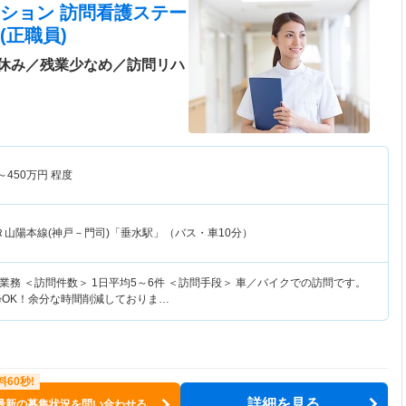
ション 訪問看護ステー
(正職員)
休み／残業少なめ／訪問リハ
～
450
万円
程度
Ｒ山陽本線(神戸－門司)「垂水駅」（バス・車10分）
務 ＜訪問件数＞ 1日平均5～6件 ＜訪問手段＞ 車／バイクでの訪問です。
帰OK！余分な時間削減しておりま…
詳細を見る
最新の募集状況を問い合わせる