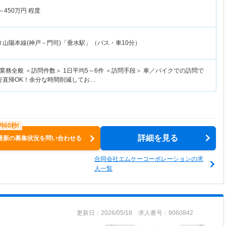
～
450
万円
程度
Ｒ山陽本線(神戸－門司)「垂水駅」（バス・車10分）
務全般 ＜訪問件数＞ 1日平均5～6件 ＜訪問手段＞ 車／バイクでの訪問で
直行直帰OK！余分な時間削減してお…
詳細を見る
最新の募集状況を問い合わせる
合同会社エムケーコーポレーションの求
人一覧
更新日：2026/05/18 求人番号：9060842