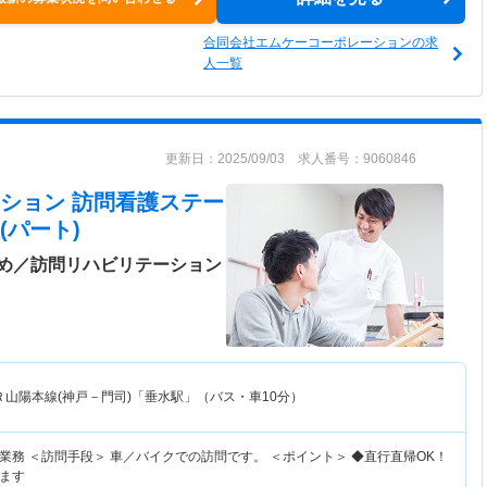
合同会社エムケーコーポレーションの求
人一覧
更新日：2025/09/03 求人番号：9060846
ション 訪問看護ステー
(パート)
め／訪問リハビリテーション
Ｒ山陽本線(神戸－門司)「垂水駅」（バス・車10分）
業務 ＜訪問手段＞ 車／バイクでの訪問です。 ＜ポイント＞ ◆直行直帰OK！
ます