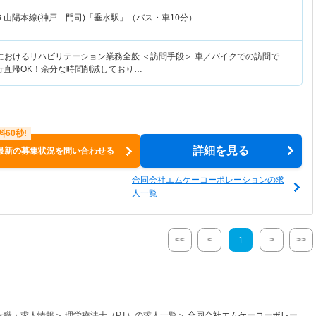
Ｒ山陽本線(神戸－門司)「垂水駅」（バス・車10分）
におけるリハビリテーション業務全般 ＜訪問手段＞ 車／バイクでの訪問で
直行直帰OK！余分な時間削減しており…
詳細を見る
最新の募集状況を問い合わせる
合同会社エムケーコーポレーションの求
人一覧
<<
<
>
>>
1
転職・求人情報
理学療法士（PT）の求人一覧
合同会社エムケーコーポレー