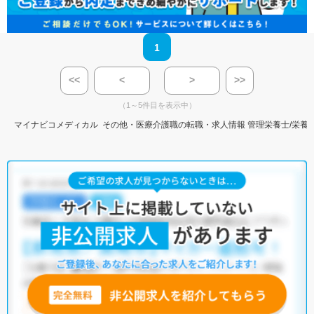
1
<<
<
>
>>
（1～5件目を表示中）
マイナビコメディカル
その他・医療介護職の転職・求人情報
管理栄養士/栄養