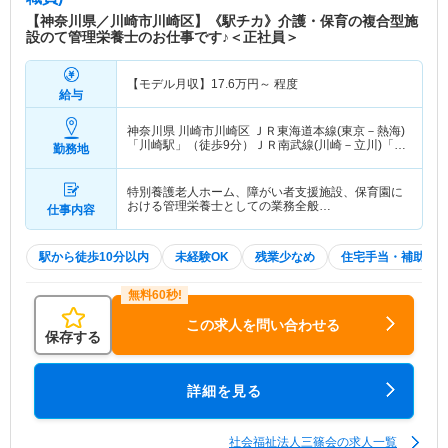
になりました。他にも、障害者デイサービス、身体
【神奈川県／川崎市川崎区】《駅チカ》介護・保育の複合型施
障害者ショートステイ、介護保険制度のもと通所リ
設のて管理栄養士のお仕事です♪＜正社員＞
ハビリテーションもあります。 【サービス向上の
取り組み】 同法人ではサービスの向上のため法人
【モデル月収】
17.6
万円～
程度
内合同研修研修を行っています。 ・年次研修…新
給与
任職員研修、新任直接処遇職員研修、2年目職員研
修、中堅職員研修 ・職種別研修…介護職員研修、
神奈川県 川崎市川崎区
ＪＲ東海道本線(東京－熱海)
「川崎駅」（徒歩9分）ＪＲ南武線(川崎－立川)「八
看護職員研修、調理員研修、相談員研修、事務員研
勤務地
丁畷駅」（徒歩6分） 他
修 ・施設内研修…各施設にて必要に応じた研修テ
ーマを設定し、年間計画にもとづいて研修を行って
特別養護老人ホーム、障がい者支援施設、保育園に
います。 ・外部研修…外部団体が主催する様々な
おける管理栄養士としての業務全般…
仕事内容
研修会に参加しています。
駅から徒歩10分以内
未経験OK
残業少なめ
住宅手当・補助
この求人を問い合わせる
保存する
詳細を見る
社会福祉法人三篠会の求人一覧