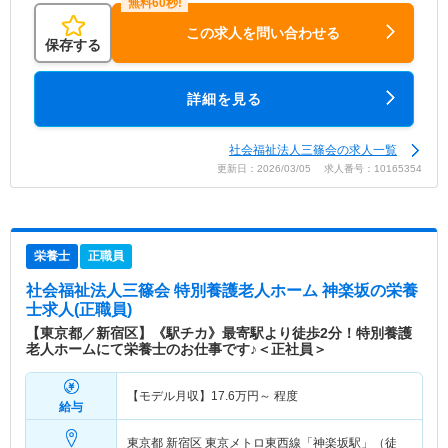
この求人を問い合わせる
保存する
詳細を見る
社会福祉法人三篠会の求人一覧
更新日：2026/03/05 求人番号：10165354
栄養士
正職員
社会福祉法人三篠会 特別養護老人ホーム 神楽坂
の栄養
士求人(正職員)
【東京都／新宿区】《駅チカ》最寄駅より徒歩2分！特別養護
老人ホームにて栄養士のお仕事です♪＜正社員＞
【モデル月収】
17.6
万円～
程度
給与
東京都 新宿区
東京メトロ東西線「神楽坂駅」（徒