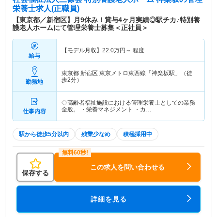
栄養士求人(正職員)
【東京都／新宿区】月9休み！賞与4ヶ月実績◎駅チカ♪特別養
護老人ホームにて管理栄養士募集＜正社員＞
【モデル月収】
22.0
万円～
程度
給与
東京都 新宿区
東京メトロ東西線「神楽坂駅」（徒
歩2分）
勤務地
◇高齢者福祉施設における管理栄養士としての業務
全般。 ・栄養マネジメント ・カ…
仕事内容
駅から徒歩5分以内
残業少なめ
積極採用中
この求人を問い合わせる
保存する
詳細を見る