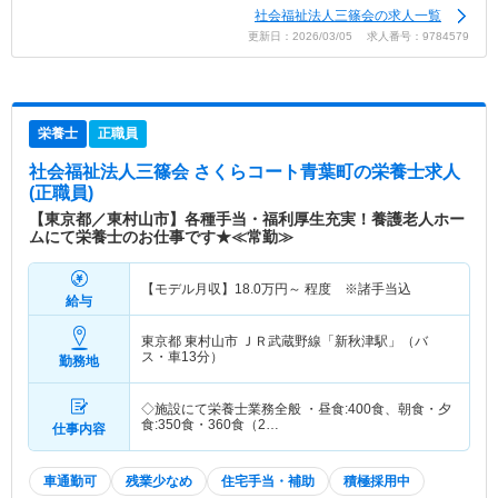
社会福祉法人三篠会の求人一覧
更新日：2026/03/05 求人番号：9784579
栄養士
正職員
社会福祉法人三篠会 さくらコート青葉町
の栄養士求人
(正職員)
【東京都／東村山市】各種手当・福利厚生充実！養護老人ホー
ムにて栄養士のお仕事です★≪常勤≫
【モデル月収】
18.0
万円～
程度 ※諸手当込
給与
東京都 東村山市
ＪＲ武蔵野線「新秋津駅」（バ
ス・車13分）
勤務地
◇施設にて栄養士業務全般 ・昼食:400食、朝食・夕
食:350食・360食（2…
仕事内容
車通勤可
残業少なめ
住宅手当・補助
積極採用中