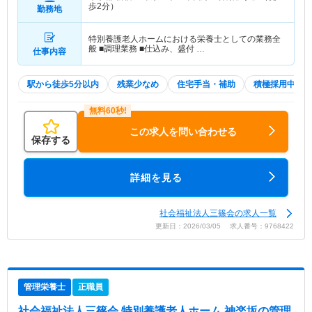
歩2分）
勤務地
特別養護老人ホームにおける栄養士としての業務全
般 ■調理業務 ■仕込み、盛付 …
仕事内容
駅から徒歩5分以内
残業少なめ
住宅手当・補助
積極採用中
この求人を問い合わせる
保存する
詳細を見る
社会福祉法人三篠会の求人一覧
更新日：2026/03/05 求人番号：9768422
管理栄養士
正職員
社会福祉法人三篠会 特別養護老人ホーム 神楽坂
の管理