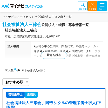
マイナビコメディカル
社会福祉法人三篠会求人一覧
社会福祉法人三篠会
公開求人・転職・募集情報一覧
社会福祉法人三篠会
本社：広島県広島市安佐北区小河原町1281
法人概要
■広島を中心に関東・関西にて、養護老人ホーム・
介護老人福祉施設・介護老人保健施設・グループホ
ーム等の施設サービス、訪問介護事業・通所介護事
業・通所リハビリテーション事業・生活介護事業等
の居宅サービス、他保育施設を運営しています。
5
求人数
件
※非公開求人を除く
特色
■広島市安佐北区白木町のほぼ中央部四季折々に色
を変える山々と、川のせせらぎに囲まれた少し小高
いのどかな場所に白木の郷は位置しています。199
6年4月1日 身体障害者療護施設50床でスタート、
管理栄養士
正職員
翌年の1997年10月1日には50床増床し100床の施設
になり、2000年3月17日には、4階部分に老人保健
社会福祉法人三篠会 川崎ラシクル
の管理栄養士求人(正
施設80床がオープンし、施設全体では180床の施設
職員)