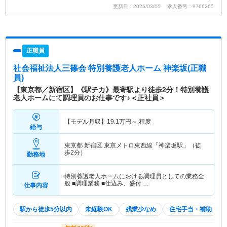
更新日：2026/03/05 求人番号：9766265
正職員
社会福祉法人三篠会 特別養護老人ホーム 神楽坂
(正職
員)
【東京都／新宿区】《駅チカ》最寄駅より徒歩2分！特別養護
老人ホームにて調理員のお仕事です♪＜正社員＞
【モデル月収】
19.1
万円～
程度
給与
東京都 新宿区
東京メトロ東西線「神楽坂駅」（徒
歩2分）
勤務地
特別養護老人ホームにおける調理員としての業務全
般 ■調理業務 ■仕込み、盛付 …
仕事内容
駅から徒歩5分以内
未経験OK
残業少なめ
住宅手当・補助