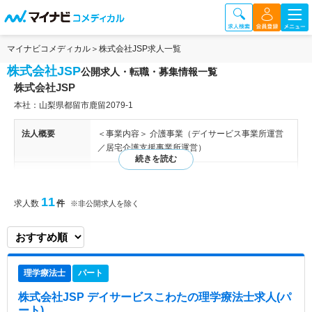
マイナビコメディカル
株式会社JSP求人一覧
株式会社JSP
公開求人・転職・募集情報一覧
株式会社JSP
本社：山梨県都留市鹿留2079-1
法人概要
＜事業内容＞ 介護事業（デイサービス事業所運営
／居宅介護支援事業所運営）
特色
夜間ケアサービスを備えたデイサービス（通所介
護）事業所の運営、および居宅介護支援事業所の運
11
求人数
件
※非公開求人を除く
営を行っています。 ご利用者とはもちろん、職員
間の「コミュニケーション」も大切にし、気持ちよ
く仕事ができる環境作りを心がけています。
理学療法士
パート
株式会社JSP デイサービスこわた
の理学療法士求人(パ
ート)