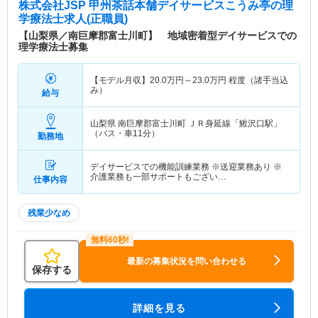
株式会社JSP 甲州茶話本舗デイサービスこうみ亭
の理
学療法士求人(正職員)
【山梨県／南巨摩郡富士川町】 地域密着型デイサービスでの
理学療法士募集
【モデル月収】
20.0
万円～
23.0
万円
程度（諸手当込
み）
給与
山梨県 南巨摩郡富士川町
ＪＲ身延線「鰍沢口駅」
（バス・車11分）
勤務地
デイサービスでの機能訓練業務 ※送迎業務あり ※
介護業務も一部サポートもござい…
仕事内容
残業少なめ
最新の募集状況を問い合わせる
保存する
詳細を見る