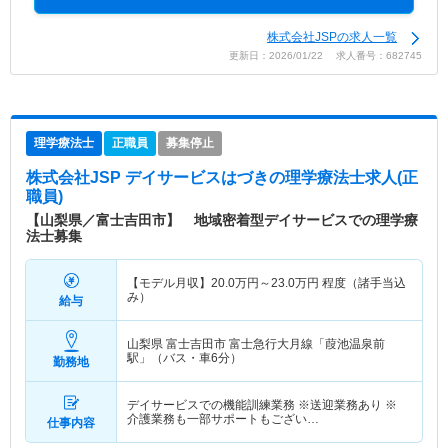
株式会社JSPの求人一覧
更新日：2026/01/22 求人番号：682745
理学療法士
正職員
募集停止
株式会社JSP デイサービスはづき
の理学療法士求人(正
職員)
【山梨県／富士吉田市】 地域密着型デイサービスでの理学療
法士募集
【モデル月収】
20.0
万円～
23.0
万円
程度（諸手当込
み）
給与
山梨県 富士吉田市
富士急行大月線「葭池温泉前
駅」（バス・車6分）
勤務地
デイサービスでの機能訓練業務 ※送迎業務あり ※
介護業務も一部サポートもござい…
仕事内容