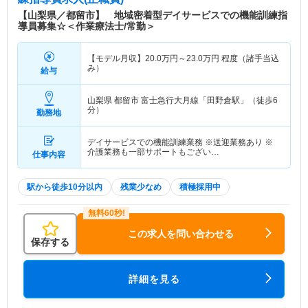
【山梨県／都留市】 地域密着型デイサービスでの機能訓練指
導員募集☆＜作業療法士/常勤＞
【モデル月収】
20.0
万円～
23.0
万円
程度（諸手当込
み）
給与
山梨県 都留市
富士急行大月線「田野倉駅」（徒歩6
分）
勤務地
デイサービスでの機能訓練業務 ※送迎業務あり ※
介護業務も一部サポートもござい…
仕事内容
駅から徒歩10分以内
残業少なめ
積極採用中
この求人を問い合わせる
保存する
詳細を見る