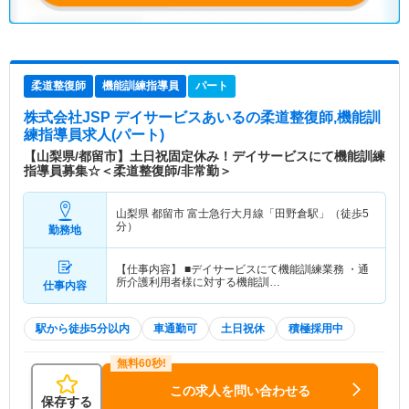
柔道整復師
機能訓練指導員
パート
株式会社JSP デイサービスあいる
の柔道整復師,機能訓
練指導員求人(パート)
【山梨県/都留市】土日祝固定休み！デイサービスにて機能訓練
指導員募集☆＜柔道整復師/非常勤＞
山梨県 都留市
富士急行大月線「田野倉駅」（徒歩5
分）
勤務地
【仕事内容】 ■デイサービスにて機能訓練業務 ・通
所介護利用者様に対する機能訓…
仕事内容
駅から徒歩5分以内
車通勤可
土日祝休
積極採用中
この求人を問い合わせる
保存する