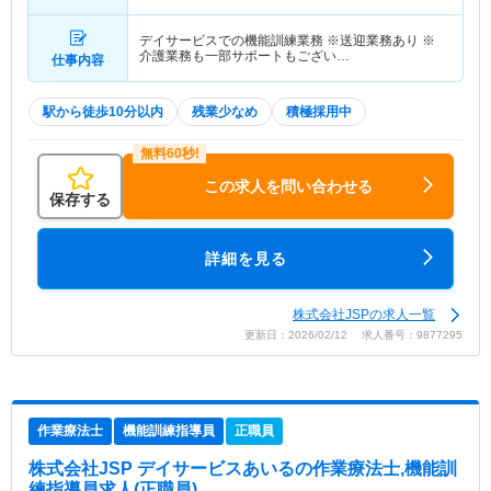
デイサービスでの機能訓練業務 ※送迎業務あり ※
介護業務も一部サポートもござい…
仕事内容
駅から徒歩10分以内
残業少なめ
積極採用中
この求人を問い合わせる
保存する
詳細を見る
株式会社JSPの求人一覧
更新日：2026/02/12 求人番号：9877295
作業療法士
機能訓練指導員
正職員
株式会社JSP デイサービスあいる
の作業療法士,機能訓
練指導員求人(正職員)