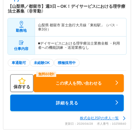
【山梨県／都留市】週3日～OK！デイサービスにおける理学療
法士募集〈非常勤〉
山梨県 都留市
富士急行大月線「東桂駅」（バス・
車3分）
勤務地
■デイサービスにおける理学療法士業務全般 ・利用
者への機能訓練 ・送迎業務なし
仕事内容
車通勤可
未経験OK
積極採用中
この求人を問い合わせる
保存する
詳細を見る
株式会社JSPの求人一覧
更新日：2026/04/28 求人番号：10258840