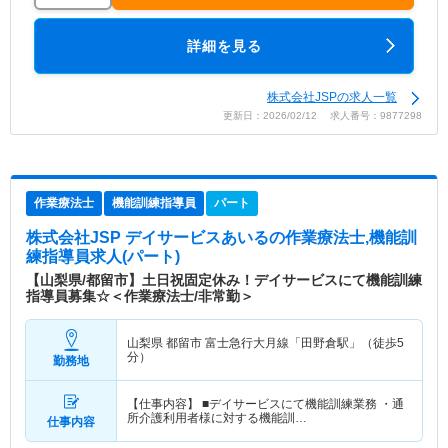
詳細を見る
株式会社JSPの求人一覧
更新日：2026/02/12 求人番号：9877298
作業療法士
機能訓練指導員
パート
株式会社JSP デイサービスあいる
の作業療法士,機能訓
練指導員求人(パート)
【山梨県/都留市】土日祝固定休み！デイサービスにて機能訓練
指導員募集☆＜作業療法士/非常勤＞
山梨県 都留市
富士急行大月線「田野倉駅」（徒歩5
分）
勤務地
【仕事内容】 ■デイサービスにて機能訓練業務 ・通
所介護利用者様に対する機能訓…
仕事内容