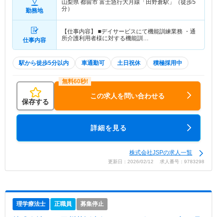
山梨県 都留市
富士急行大月線「田野倉駅」（徒歩5
分）
勤務地
【仕事内容】 ■デイサービスにて機能訓練業務 ・通
所介護利用者様に対する機能訓…
仕事内容
駅から徒歩5分以内
車通勤可
土日祝休
積極採用中
この求人を問い合わせる
保存する
詳細を見る
株式会社JSPの求人一覧
更新日：2026/02/12 求人番号：9783298
理学療法士
正職員
募集停止