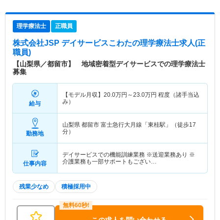
理学療法士
正職員
株式会社JSP デイサービスこわた
の理学療法士求人(正
職員)
【山梨県／都留市】 地域密着型デイサービスでの理学療法士
募集
【モデル月収】
20.0
万円～
23.0
万円
程度（諸手当込
み）
給与
山梨県 都留市
富士急行大月線「東桂駅」（徒歩17
分）
勤務地
デイサービスでの機能訓練業務 ※送迎業務あり ※
介護業務も一部サポートもござい…
仕事内容
残業少なめ
積極採用中
この求人を問い合わせる