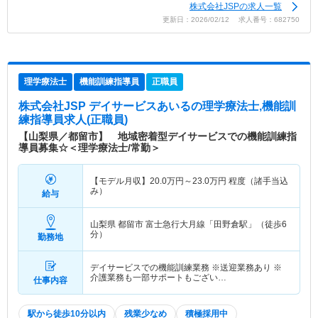
株式会社JSPの求人一覧
更新日：2026/02/12 求人番号：682750
理学療法士
機能訓練指導員
正職員
株式会社JSP デイサービスあいる
の理学療法士,機能訓
練指導員求人(正職員)
【山梨県／都留市】 地域密着型デイサービスでの機能訓練指
導員募集☆＜理学療法士/常勤＞
【モデル月収】
20.0
万円～
23.0
万円
程度（諸手当込
み）
給与
山梨県 都留市
富士急行大月線「田野倉駅」（徒歩6
分）
勤務地
デイサービスでの機能訓練業務 ※送迎業務あり ※
介護業務も一部サポートもござい…
仕事内容
駅から徒歩10分以内
残業少なめ
積極採用中