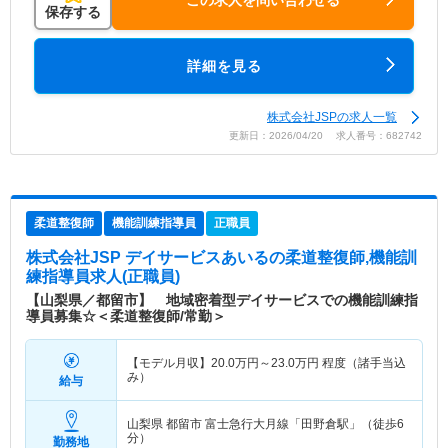
保存する
詳細を見る
株式会社JSPの求人一覧
更新日：2026/04/20 求人番号：682742
柔道整復師
機能訓練指導員
正職員
株式会社JSP デイサービスあいる
の柔道整復師,機能訓
練指導員求人(正職員)
【山梨県／都留市】 地域密着型デイサービスでの機能訓練指
導員募集☆＜柔道整復師/常勤＞
【モデル月収】
20.0
万円～
23.0
万円
程度（諸手当込
み）
給与
山梨県 都留市
富士急行大月線「田野倉駅」（徒歩6
分）
勤務地