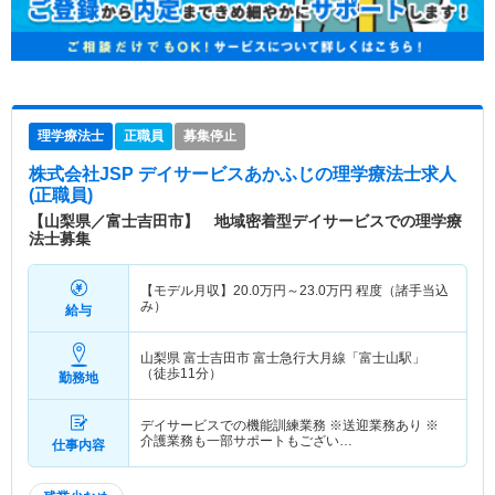
理学療法士
正職員
募集停止
株式会社JSP デイサービスあかふじ
の理学療法士求人
(正職員)
【山梨県／富士吉田市】 地域密着型デイサービスでの理学療
法士募集
【モデル月収】
20.0
万円～
23.0
万円
程度（諸手当込
み）
給与
山梨県 富士吉田市
富士急行大月線「富士山駅」
（徒歩11分）
勤務地
デイサービスでの機能訓練業務 ※送迎業務あり ※
介護業務も一部サポートもござい…
仕事内容