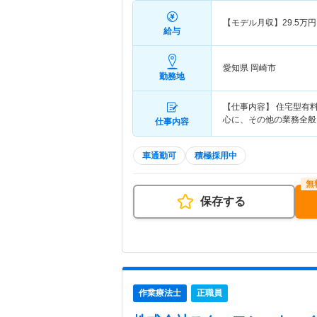
【モデル月収】
29.5
万円
給与
愛知県 岡崎市
勤務地
【仕事内容】 住宅型有
心に、その他の業務全般
仕事内容
車通勤可
積極採用中
保存する
作業療法士
正職員