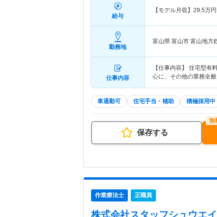
【モデル月収】
29.5
万円
給与
富山県 富山市
富山地方
勤務地
【仕事内容】 住宅型有
心に、その他の業務全般
仕事内容
車通勤可
住宅手当・補助
積極採用中
保存する
作業療法士
正職員
株式会社スタッフシュウエイ