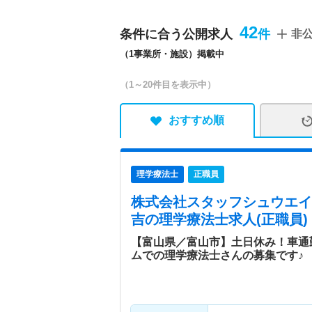
特色
愛知県にある法人です。特
住宅型有料老人ホームでは
42
条件に合う公開求人
非
過ごしいただける環境が整
（1事業所・施設）掲載中
（1～20件目を表示中）
おすすめ順
理学療法士
正職員
株式会社スタッフシュウエイ
吉
の理学療法士求人(正職員)
【富山県／富山市】土日休み！車通
ムでの理学療法士さんの募集です♪