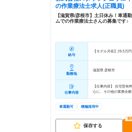
の作業療法士求人(正職員)
【滋賀県/彦根市】土日休み！車通
ムでの作業療法士さんの募集です♪
【モデル月収】
29.5
万円
給与
滋賀県 彦根市
勤務地
【仕事内容】 住宅型有
心に、その他の業務全般
仕事内容
車通勤可
積極採用中
保存する