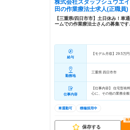
株式会社スタッフシュウエイ
田
の作業療法士求人(正職員)
【三重県/四日市市】土日休み！車
ームでの作業療法士さんの募集です
【モデル月収】
29.5
万円
給与
三重県 四日市市
勤務地
【仕事内容】 住宅型有
心に、その他の業務全般
仕事内容
車通勤可
積極採用中
保存する