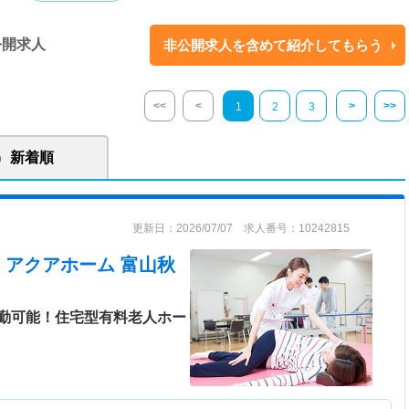
別養護老人ホームや有料老人ホーム、デイサービスを運営しております。
、看護師が24時間常駐しているため、医療依存度の高い方でも安心してお
公開求人
非公開求人を含めて紹介してもらう
っています。
<<
<
>
>>
1
2
3
新着順
更新日：2026/07/07 求人番号：10242815
 アクアホーム 富山秋
勤可能！住宅型有料老人ホー