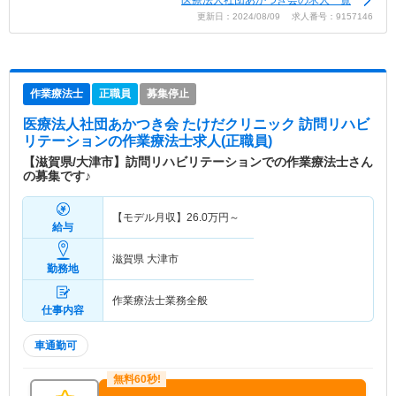
更新日：2024/08/09 求人番号：9157146
作業療法士
正職員
募集停止
医療法人社団あかつき会 たけだクリニック 訪問リハビ
リテーション
の作業療法士求人(正職員)
【滋賀県/大津市】訪問リハビリテーションでの作業療法士さん
の募集です♪
【モデル月収】
26.0
万円～
給与
滋賀県 大津市
勤務地
作業療法士業務全般
仕事内容
車通勤可