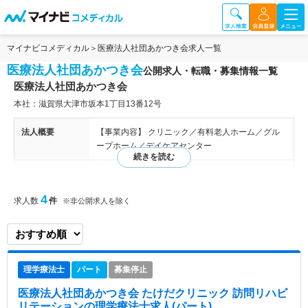
マイナビコメディカル
医療法人社団あかつき会求人一覧
医療法人社団あかつき会
公開求人・転職・募集情報一覧
医療法人社団あかつき会
本社：滋賀県大津市坂本1丁目13番12号
法人概要
【事業内容】 クリニック／有料老人ホーム／グル
ープホーム／デイケアセンター
特色
『医療法人社団あかつき会』は滋賀県大津市にて2
つのクリニックと有料老人ホーム、グループホー
4
求人数
件
※非公開求人を除く
ム、デイケアセンターの運営を行っている地域密着
型の医療法人です。 長時間待合の解消を目指し、
内科（循環器、消化器）、整形外科、皮膚科などの
プライマリーケアを行う「本丸たけだ医院」、幅広
い診療に対応した在宅支援診療所「たけだクリニッ
理学療法士
パート
募集停止
ク」を中心にグループホームや有料老人ホームと連
携し、医療と介護両面から超高齢化社会にふさわし
医療法人社団あかつき会 たけだクリニック 訪問リハビ
いサービスの提供に努めておられます。
リテーション
の理学療法士求人(パート)