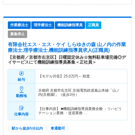
作業療法士
理学療法士
機能訓練指導員
正職員
募集停止
有限会社エス・エス・ケイ しらゆきの森 山ノ内
の作業
療法士,理学療法士,機能訓練指導員求人(正職員)
【京都府／京都市右京区】日曜固定休み☆無料駐車場完備◎デ
イサービスにて機能訓練指導員募集＜正社員＞
【モデル月収】
25.0
万円～
程度
給与
京都府 京都市右京区
京福電気鉄道嵐山本線「山ノ
内(京都)駅」（徒歩3分）
勤務地
【仕事内容】 ■機能訓練指導員業務全般 ・リハビリ
テーション業務 ・送迎業務 …
仕事内容
駅から徒歩5分以内
車通勤可