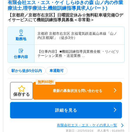
有限会社エス・エス・ケイ しらゆきの森 山ノ内
の作業
療法士,理学療法士,機能訓練指導員求人(パート)
【京都府／京都市右京区】日曜固定休み☆無料駐車場完備◎デ
イサービスにて機能訓練指導員募集＜非常勤＞
京都府 京都市右京区
京福電気鉄道嵐山本線「山ノ
内(京都)駅」（徒歩3分）
勤務地
【仕事内容】 ■機能訓練指導員業務全般 ・リハビリ
テーション業務 ・送迎業務 …
仕事内容
駅から徒歩5分以内
車通勤可
最新の募集状況を問い合わせる
保存する
詳細を見る
有限会社エス・エス・ケイの求人一覧
更新日：2025/03/24 求人番号：9149455