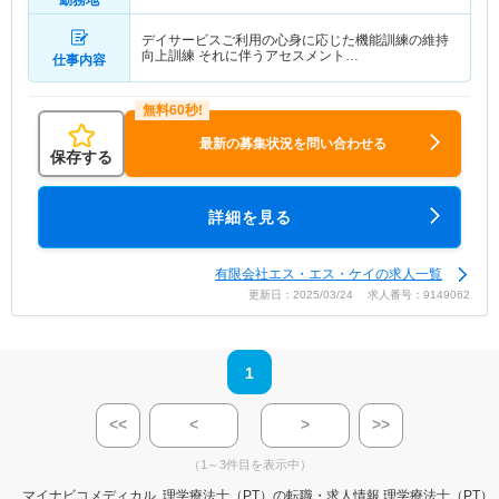
デイサービスご利用の心身に応じた機能訓練の維持
向上訓練 それに伴うアセスメント…
仕事内容
最新の募集状況を問い合わせる
保存する
詳細を見る
有限会社エス・エス・ケイの求人一覧
更新日：2025/03/24 求人番号：9149062
1
<<
<
>
>>
（1～3件目を表示中）
マイナビコメディカル
理学療法士（PT）の転職・求人情報
理学療法士（PT）