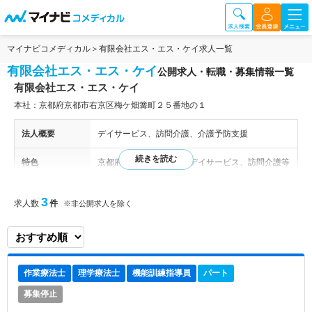
マイナビコメディカル
有限会社エス・エス・ケイ求人一覧
有限会社エス・エス・ケイ
公開求人・転職・募集情報一覧
有限会社エス・エス・ケイ
本社：京都府京都市右京区梅ケ畑篝町２５番地の１
法人概要
デイサービス、訪問介護、介護予防支援
特色
京都府京都市右京区にてデイサービス、訪問介護等
を運営する法人です。 利用者とのコミュニケーシ
ョンを大切に、あたたかな介護サービスを提供して
3
求人数
件
※非公開求人を除く
います。
作業療法士
理学療法士
機能訓練指導員
パート
募集停止