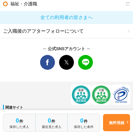
福祉・介護職
全ての利用者の皆さまへ
ご入職後のアフターフォローについて
公式SNSアカウント
関連サイト
マイナビDOCTOR
│
マイナビ看護師
│
マイナビ薬剤師
│
マイナビ保育士
簡単1分
0
0
0
件
件
件
運営会社
無料登録
はじめて転職
無料転職サポートに申し込む
保存した求人
最近見た求人
保存した条件
会社概要
│
ご利用規約
│
個人情報保護方針
│
サイトマップ
│
お問い合わせ
される方へ