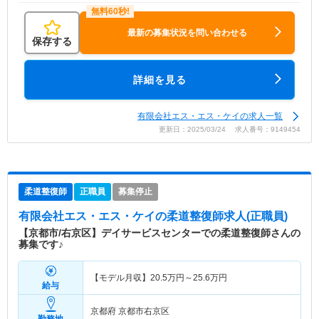
最新の募集状況を問い合わせる
保存する
詳細を見る
有限会社エス・エス・ケイの求人一覧
更新日：2025/03/24 求人番号：9149454
柔道整復師
正職員
募集停止
有限会社エス・エス・ケイ
の柔道整復師求人(正職員)
【京都市/右京区】デイサービスセンターでの柔道整復師さんの
募集です♪
【モデル月収】
20.5
万円～
25.6
万円
給与
京都府 京都市右京区
勤務地