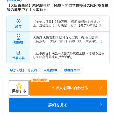
【大阪市西区】未経験可能！経験不問◎学校検診の臨床検査技
師の募集です！＜常勤＞
【モデル月収】
22.0
万円～
程度 ※経験を考慮の
上、当社規定により決定します 【モデル年収】
320
給与
万円～
程度
大阪府 大阪市西区
阪神なんば線「桜川(大阪)駅」
（徒歩3分）大阪市営千日前線「桜川(大阪)駅」（徒
勤務地
歩3分） 他
【仕事内容】 ■臨床検査技師業務全般 ・学校を巡回
しての心電図検査(大阪府内)…
仕事内容
駅から徒歩5分以内
未経験OK
積極採用中
この求人を問い合わせる
保存する
詳細を見る