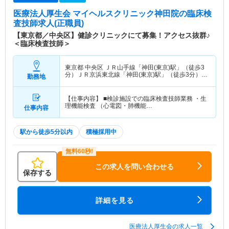
医療法人厚生会 マイヘルスクリニック神田院
の臨床検
査技師求人(正職員)
【東京都／中央区】健診クリニックにて募集！アクセス抜群♪
＜臨床検査技師＞
東京都 中央区
ＪＲ山手線「神田(東京)駅」（徒歩3
分）ＪＲ京浜東北線「神田(東京)駅」（徒歩3分）
勤務地
他
【仕事内容】 ■検診施設での臨床検査技師業務 ・生
理機能検査 （心電図・肺機能…
仕事内容
駅から徒歩5分以内
積極採用中
この求人を問い合わせる
保存する
詳細を見る
医療法人厚生会の求人一覧