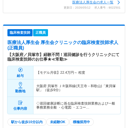
医療法人厚生会の求人一覧
更新日：2026/05/12 求人番号：9022501
臨床検査技師
正職員
医療法人厚生会 厚生会クリニック
の臨床検査技師求人
(正職員)
【大阪府／貝塚市】経験不問！巡回健診を行うクリニックにて
臨床検査技師のお仕事★≪常勤≫
【モデル月収】
22.4
万円～
程度
給与
大阪府 貝塚市
ＪＲ阪和線(天王寺－和歌山)「東貝塚
駅」（徒歩9分）
勤務地
◇巡回健康診断に係る臨床検査技師業務および一般
事務業務全般 ・心電図 ・エコー…
仕事内容
駅から徒歩10分以内
未経験OK
積極採用中