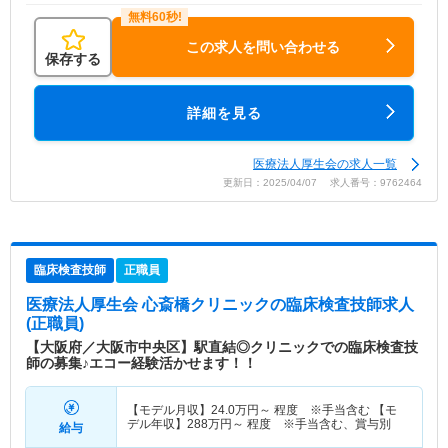
この求人を問い合わせる
保存する
詳細を見る
医療法人厚生会の求人一覧
更新日：2025/04/07 求人番号：9762464
臨床検査技師
正職員
医療法人厚生会 心斎橋クリニック
の臨床検査技師求人
(正職員)
【大阪府／大阪市中央区】駅直結◎クリニックでの臨床検査技
師の募集♪エコー経験活かせます！！
【モデル月収】
24.0
万円～
程度 ※手当含む 【モ
デル年収】
288
万円～
程度 ※手当含む、賞与別
給与