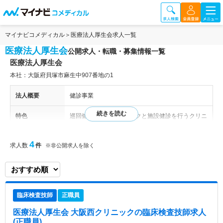
マイナビコメディカル
医療法人厚生会求人一覧
医療法人厚生会
公開求人・転職・募集情報一覧
医療法人厚生会
本社：大阪府貝塚市麻生中907番地の1
法人概要
健診事業
特色
巡回健診を行うクリニックと施設健診を行うクリニ
ックの運営、巡回型健診（会場健診）の開催を行う
法人です。 病気を未然に防ぐ予防医療によって、
4
求人数
件
※非公開求人を除く
皆さまの生活のサポートしています。
臨床検査技師
正職員
医療法人厚生会 大阪西クリニック
の臨床検査技師求人
(正職員)