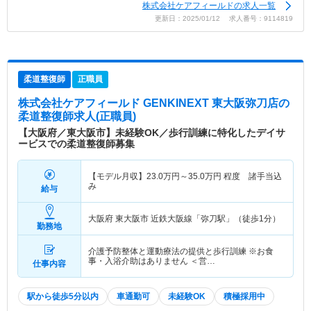
株式会社ケアフィールドの求人一覧
更新日：2025/01/12 求人番号：9114819
柔道整復師
正職員
株式会社ケアフィールド GENKINEXT 東大阪弥刀店
の
柔道整復師求人(正職員)
【大阪府／東大阪市】未経験OK／歩行訓練に特化したデイサ
ービスでの柔道整復師募集
【モデル月収】
23.0
万円～
35.0
万円
程度 諸手当込
み
給与
大阪府 東大阪市
近鉄大阪線「弥刀駅」（徒歩1分）
勤務地
介護予防整体と運動療法の提供と歩行訓練 ※お食
事・入浴介助はありません ＜営…
仕事内容
駅から徒歩5分以内
車通勤可
未経験OK
積極採用中