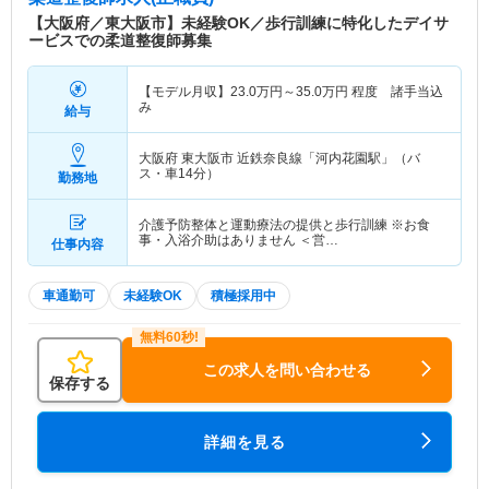
【大阪府／東大阪市】未経験OK／歩行訓練に特化したデイサ
ービスでの柔道整復師募集
【モデル月収】
23.0
万円～
35.0
万円
程度 諸手当込
み
給与
大阪府 東大阪市
近鉄奈良線「河内花園駅」（バ
ス・車14分）
勤務地
介護予防整体と運動療法の提供と歩行訓練 ※お食
事・入浴介助はありません ＜営…
仕事内容
車通勤可
未経験OK
積極採用中
この求人を問い合わせる
保存する
詳細を見る