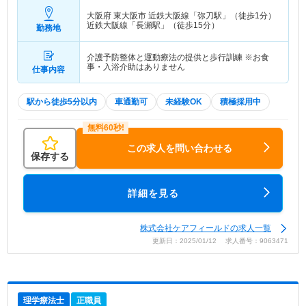
大阪府 東大阪市
近鉄大阪線「弥刀駅」（徒歩1分）
近鉄大阪線「長瀬駅」（徒歩15分）
勤務地
介護予防整体と運動療法の提供と歩行訓練 ※お食
事・入浴介助はありません
仕事内容
駅から徒歩5分以内
車通勤可
未経験OK
積極採用中
この求人を問い合わせる
保存する
詳細を見る
株式会社ケアフィールドの求人一覧
更新日：2025/01/12 求人番号：9063471
理学療法士
正職員