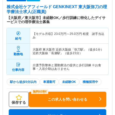
株式会社ケアフィールド GENKINEXT 東大阪弥刀
の理
学療法士求人(正職員)
【大阪府／東大阪市】未経験OK／歩行訓練に特化したデイサ
ービスでの理学療法士募集
【モデル月収】
23.0
万円～
25.0
万円
程度 諸手当込
み
給与
大阪府 東大阪市
近鉄大阪線「弥刀駅」（徒歩1分）
近鉄大阪線「長瀬駅」（徒歩15分）
勤務地
介護予防整体と運動療法の提供と歩行訓練 ※お食
事・入浴介助はありません
仕事内容
駅から徒歩5分以内
車通勤可
未経験OK
積極採用中
この求人を問い合わせる
保存する