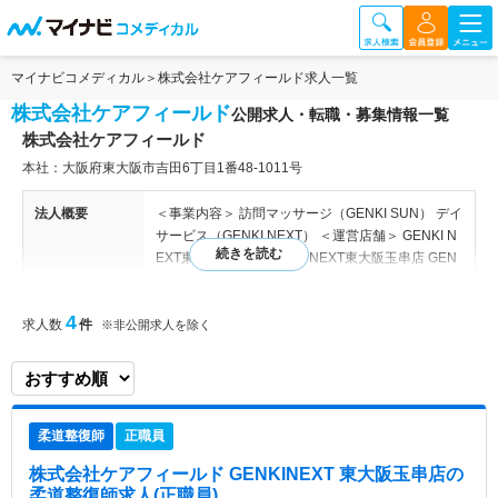
マイナビコメディカル
株式会社ケアフィールド求人一覧
株式会社ケアフィールド
公開求人・転職・募集情報一覧
株式会社ケアフィールド
本社：大阪府東大阪市吉田6丁目1番48-1011号
法人概要
＜事業内容＞ 訪問マッサージ（GENKI SUN） デイ
サービス（GENKI NEXT） ＜運営店舗＞ GENKI N
EXT東大阪弥刀店 GENKI NEXT東大阪玉串店 GEN
KI SUN東大阪 ＜営業時間＞ 9:00 ~ 18:00 ＜休業日
＞ 日曜日
4
求人数
件
※非公開求人を除く
特色
歩行改善強化型デイサービスです。 「寝たきりに
させない」がモットーに、お一人お一人に合わせた
サポートをしています。 ■最寄り駅から徒歩圏内で
通勤にも便利！ ■小規模施設で、和気あいあいとし
柔道整復師
正職員
た雰囲気 ■未経験の方もチャレンジいただけます
株式会社ケアフィールド GENKINEXT 東大阪玉串店
の
柔道整復師求人(正職員)