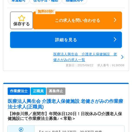
車通勤可
住宅手当・補助
積極採用中
この求人を問い合わせる
保存する
詳細を見る
医療法人興生会 介護老人保健施設 老
健さがみの求人一覧
更新日：2025/09/22 求人番号：9136508
作業療法士
正職員
募集停止
医療法人興生会 介護老人保健施設 老健さがみ
の作業療
法士求人(正職員)
【神奈川県／座間市】年間休日120日！日祝休み◎介護老人保
健施設にて作業療法士募集♪＜常勤＞