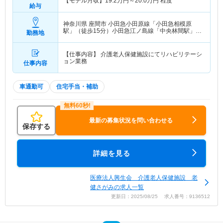
【モデル月収】
19.2
万円～
20.0
万円
程度
給与
神奈川県 座間市
小田急小田原線「小田急相模原
駅」（徒歩15分）小田急江ノ島線「中央林間駅」
勤務地
（バス・車10分） 他
【仕事内容】 介護老人保健施設にてリハビリテーシ
ョン業務
仕事内容
車通勤可
住宅手当・補助
最新の募集状況を問い合わせる
保存する
詳細を見る
医療法人興生会 介護老人保健施設 老
健さがみの求人一覧
更新日：2025/08/25 求人番号：9136512