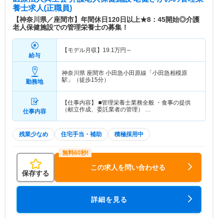
養士求人(正職員)
【神奈川県／座間市】年間休日120日以上★8：45開始◎介護
老人保健施設での管理栄養士の募集！
【モデル月収】
19.1
万円～
給与
神奈川県 座間市
小田急小田原線「小田急相模原
駅」（徒歩15分）
勤務地
【仕事内容】 ■管理栄養士業務全般 ・食事の提供
（献立作成、委託業者の管理） …
仕事内容
残業少なめ
住宅手当・補助
積極採用中
この求人を問い合わせる
保存する
詳細を見る