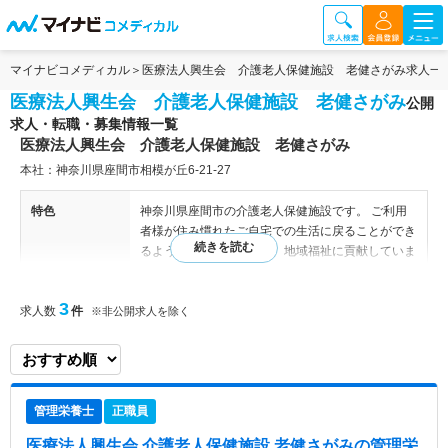
マイナビコメディカル
医療法人興生会 介護老人保健施設 老健さがみ求人一
医療法人興生会 介護老人保健施設 老健さがみ
公開
求人・転職・募集情報一覧
医療法人興生会 介護老人保健施設 老健さがみ
本社：神奈川県座間市相模が丘6-21-27
特色
神奈川県座間市の介護老人保健施設です。 ご利用
者様が住み慣れたご自宅での生活に戻ることができ
るようリハビリを実施し、地域福祉に貢献していま
す。
3
求人数
件
※非公開求人を除く
管理栄養士
正職員
医療法人興生会 介護老人保健施設 老健さがみ
の管理栄