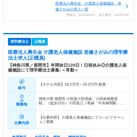
医療法人興生会 介護老人保健施設 老
健さがみの求人一覧
更新日：2026/03/03 求人番号：10147342
理学療法士
正職員
医療法人興生会 介護老人保健施設 老健さがみ
の理学療
法士求人(正職員)
【神奈川県／座間市】年間休日120日！日祝休み◎介護老人保
健施設にて理学療法士募集♪＜常勤＞
【モデル月収】
19.2
万円～
20.0
万円
程度
給与
神奈川県 座間市
小田急小田原線「小田急相模原
駅」（徒歩15分）小田急江ノ島線「中央林間駅」
勤務地
（バス・車10分） 他
【仕事内容】 介護老人保健施設にてリハビリテーシ
ョン業務
仕事内容