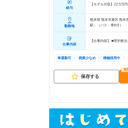
【モデル月収】
22.5
万円
給与
熊本県 熊本市東区
熊本
駅」（バス・車6分）
勤務地
【仕事内容】 ■理学療
仕事内容
車通勤可
残業少なめ
積極採用中
保存する