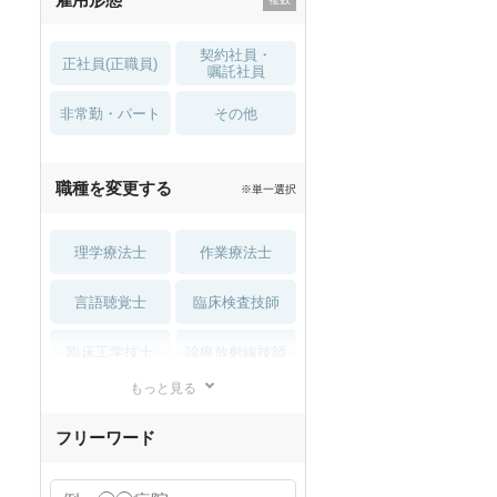
契約社員・
正社員(正職員)
嘱託社員
非常勤・パート
その他
職種を変更する
※単一選択
理学療法士
作業療法士
言語聴覚士
臨床検査技師
臨床工学技士
診療放射線技師
もっと見る
管理栄養士/
柔道整復師
栄養士
フリーワード
あん摩マッサージ
鍼灸師
指圧師