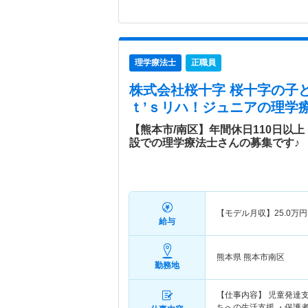
理学療法士
正職員
株式会社桜十字 桜十字の子
ｔ’ｓリハ！ジュニア
の理学療
【熊本市/南区】年間休日110日以
設での理学療法士さんの募集です♪
【モデル月収】
25.0
万円
給与
熊本県 熊本市南区
勤務地
【仕事内容】 児童発達
ちへの生活支援 ・保護