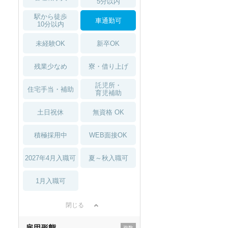
5分以内
駅から徒歩
車通勤可
10分以内
未経験OK
新卒OK
残業少なめ
寮・借り上げ
託児所・
住宅手当・補助
育児補助
土日祝休
無資格 OK
積極採用中
WEB面接OK
2027年4月入職可
夏～秋入職可
1月入職可
閉じる
雇用形態