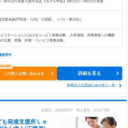
～
28.0
万円
程度※諸手当込 【モデル年収】
300
万円～
350
万円
程度
鹿児島本線(門司港－八代)「川尻駅」（バス・車13分）
ハビリテーションにおけるリハビリ業務全般 ・入所者様、利用者様への機能
画の立案、実施、評価 ・リハビリ業務全般…
極採用中
詳細を見る
この求人を問い合わせる
医療法人社団誠心会の求人一覧
更新日：2026/04/17 求人番号：10167734
ども発達支援所Ｌｅ