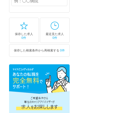
調剤薬局事務
医療事務
治験
視能訓練士
コーディネーター
臨床開発
調理師/
モニター
調理スタッフ
保存した求人
最近見た求人
児童指導員
機能訓練指導員
0件
0件
胚培養士
保存した検索条件から再検索する
0件