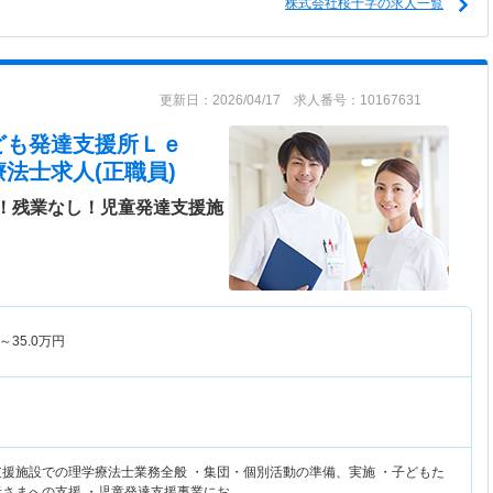
株式会社桜十字の求人一覧
更新日：2026/04/17 求人番号：10167631
ども発達支援所Ｌｅ
法士求人(正職員)
上！残業なし！児童発達支援施
～
35.0
万円
支援施設での理学療法士業務全般 ・集団・個別活動の準備、実施 ・子どもた
者さまへの支援 ・児童発達支援事業にお…