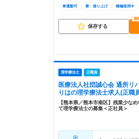
車通勤可
寮・借り上げ
積極採用中
保存する
理学療法士
正職員
医療法人社団誠心会 通所リ
りは
の理学療法士求人(正職員
【熊本県／熊本市南区】残業少なめ年
て理学療法士の募集＜正社員＞