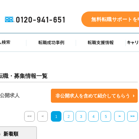
0120-941-651
無料転職サポートを
ド
求人検索
転職成功事例
転職支
転職・募集情報一覧
公開求人
非公開求人を含めて紹介してもらう
<<
<
>
>>
1
2
3
4
5
新着順