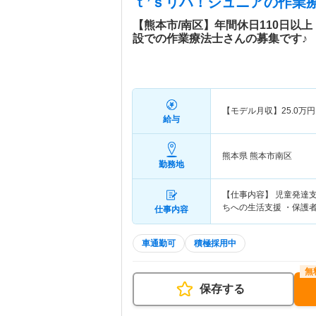
ｔ’ｓリハ！ジュニア
の作業療
【熊本市/南区】年間休日110日以
設での作業療法士さんの募集です♪
【モデル月収】
25.0
万円
給与
熊本県 熊本市南区
勤務地
【仕事内容】 児童発達
ちへの生活支援 ・保護
仕事内容
車通勤可
積極採用中
保存する