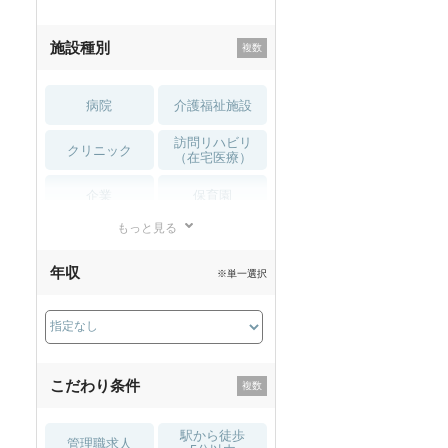
施設種別
病院
介護福祉施設
訪問リハビリ
クリニック
（在宅医療）
企業
保育園
もっと見る
小児リハビリ
整骨院
年収
※単一選択
接骨院
訪問マッサージ
薬局・
その他
ドラッグストア
こだわり条件
駅から徒歩
管理職求人