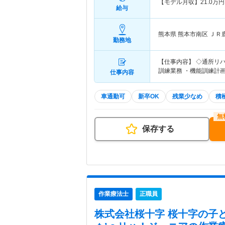
【モデル月収】
21.0
万円
給与
熊本県 熊本市南区
ＪＲ
勤務地
【仕事内容】 ◇通所リ
訓練業務 ・機能訓練計
仕事内容
車通勤可
新卒OK
残業少なめ
積
保存する
作業療法士
正職員
株式会社桜十字 桜十字の子