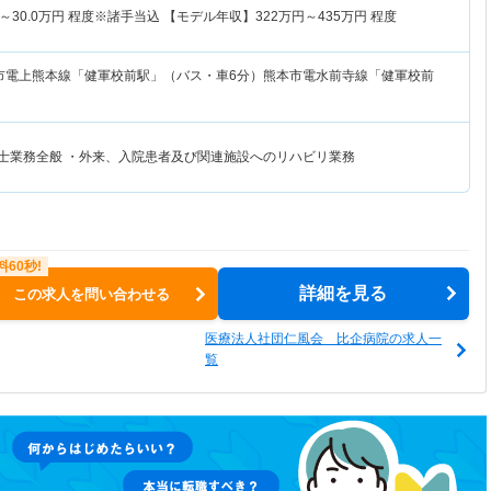
～
30.0
万円
程度※諸手当込 【モデル年収】
322
万円～
435
万円
程度
市電上熊本線「健軍校前駅」（バス・車6分）熊本市電水前寺線「健軍校前
法士業務全般 ・外来、入院患者及び関連施設へのリハビリ業務
詳細を見る
この求人を問い合わせる
医療法人社団仁風会 比企病院の求人一
覧