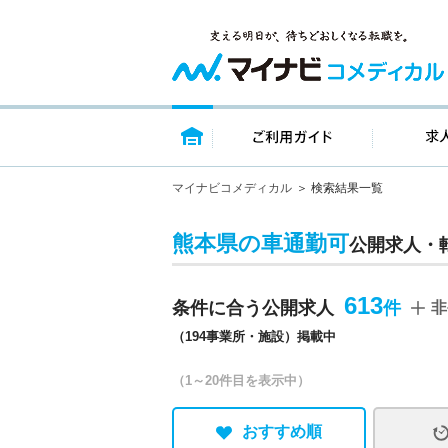
トップページ
ご利用ガイ
マイナビコメディカル
検索結果一覧
熊本県の車通勤可
公開求人・
613
条件に合う公開求人
非
（194事業所・施設）掲載中
（1～20件目を表示中）
おすすめ順