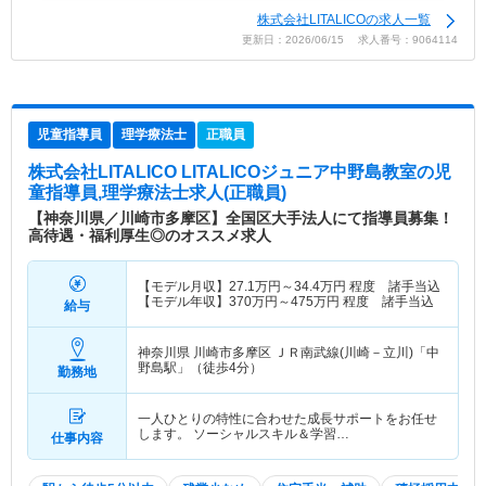
株式会社LITALICOの求人一覧
更新日：2026/06/15 求人番号：9064114
児童指導員
理学療法士
正職員
株式会社LITALICO LITALICOジュニア中野島教室
の児
童指導員,理学療法士求人(正職員)
【神奈川県／川崎市多摩区】全国区大手法人にて指導員募集！
高待遇・福利厚生◎のオススメ求人
【モデル月収】
27.1
万円～
34.4
万円
程度 諸手当込
【モデル年収】
370
万円～
475
万円
程度 諸手当込
給与
神奈川県 川崎市多摩区
ＪＲ南武線(川崎－立川)「中
野島駅」（徒歩4分）
勤務地
一人ひとりの特性に合わせた成長サポートをお任せ
します。 ソーシャルスキル＆学習…
仕事内容