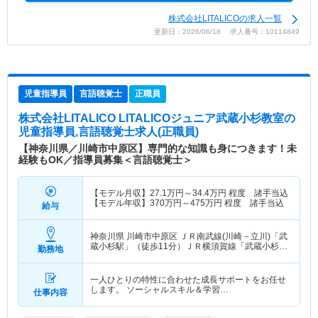
株式会社LITALICOの求人一覧
更新日：2026/06/18 求人番号：10114849
児童指導員
言語聴覚士
正職員
株式会社LITALICO LITALICOジュニア武蔵小杉教室
の
児童指導員,言語聴覚士求人(正職員)
【神奈川県／川崎市中原区】専門的な知識も身につきます！未
経験もOK／指導員募集＜言語聴覚士＞
【モデル月収】
27.1
万円～
34.4
万円
程度 諸手当込
【モデル年収】
370
万円～
475
万円
程度 諸手当込
給与
神奈川県 川崎市中原区
ＪＲ南武線(川崎－立川)「武
蔵小杉駅」（徒歩11分）ＪＲ横須賀線「武蔵小杉
勤務地
駅」（徒歩11分） 他
一人ひとりの特性に合わせた成長サポートをお任せ
します。 ソーシャルスキル＆学習…
仕事内容