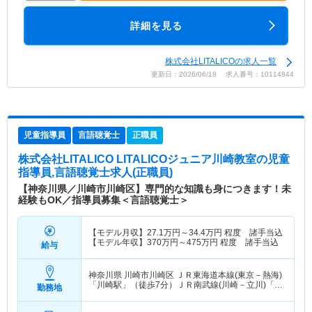
詳細を見る
株式会社LITALICOの求人一覧
更新日：2026/06/18 求人番号：10114844
児童指導員
言語聴覚士
正職員
株式会社LITALICO LITALICOジュニア川崎教室
の児童
指導員,言語聴覚士求人(正職員)
【神奈川県／川崎市川崎区】専門的な知識も身につきます！未
経験もOK／指導員募集＜言語聴覚士＞
【モデル月収】
27.1
万円～
34.4
万円
程度 諸手当込
【モデル年収】
370
万円～
475
万円
程度 諸手当込
給与
神奈川県 川崎市川崎区
ＪＲ東海道本線(東京－熱海)
「川崎駅」（徒歩7分）ＪＲ南武線(川崎－立川)「川
勤務地
崎駅」（徒歩7分） 他