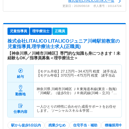
株式会社LITALICOの求人一覧
更新日：2026/06/18 求人番号：10114724
児童指導員
理学療法士
正職員
株式会社LITALICO LITALICOジュニア川崎駅前教室
の
児童指導員,理学療法士求人(正職員)
【神奈川県／川崎市川崎区】専門的な知識も身につきます！未
経験もOK／指導員募集＜理学療法士＞
【モデル月収】
27.1
万円～
34.4
万円
程度 諸手当込
【モデル年収】
370
万円～
475
万円
程度 諸手当込
給与
神奈川県 川崎市川崎区
ＪＲ東海道本線(東京－熱海)
「川崎駅」（徒歩5分）ＪＲ南武線(川崎－立川)「川
勤務地
崎駅」（徒歩5分） 他
一人ひとりの特性に合わせた成長サポートをお任せ
します。 ソーシャルスキル＆学習…
仕事内容
駅から徒歩5分以内
残業少なめ
住宅手当・補助
積極採用中