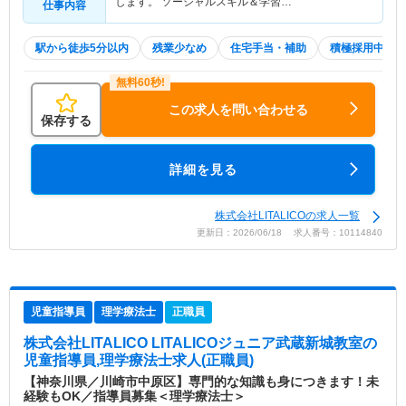
します。 ソーシャルスキル＆学習…
仕事内容
駅から徒歩5分以内
残業少なめ
住宅手当・補助
積極採用中
この求人を問い合わせる
保存する
詳細を見る
株式会社LITALICOの求人一覧
更新日：2026/06/18 求人番号：10114840
児童指導員
理学療法士
正職員
株式会社LITALICO LITALICOジュニア武蔵新城教室
の
児童指導員,理学療法士求人(正職員)
【神奈川県／川崎市中原区】専門的な知識も身につきます！未
経験もOK／指導員募集＜理学療法士＞