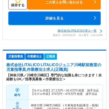
この求人を問い合わせる
保存する
詳細を見る
株式会社LITALICOの求人一覧
更新日：2026/06/18 求人番号：10114499
児童指導員
作業療法士
正職員
株式会社LITALICO LITALICOジュニア川崎駅前教室
の
児童指導員,作業療法士求人(正職員)
【神奈川県／川崎市川崎区】専門的な知識も身につきます！未
経験もOK／指導員募集＜作業療法士＞
【モデル月収】
27.1
万円～
34.4
万円
程度 諸手当込
【モデル年収】
370
万円～
475
万円
程度 諸手当込
給与
神奈川県 川崎市川崎区
ＪＲ東海道本線(東京－熱海)
「川崎駅」（徒歩5分）ＪＲ南武線(川崎－立川)「川