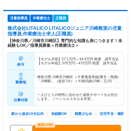
児童指導員
作業療法士
正職員
株式会社LITALICO LITALICOジュニア川崎教室
の児童
指導員,作業療法士求人(正職員)
【神奈川県／川崎市川崎区】専門的な知識も身につきます！未
経験もOK／指導員募集＜作業療法士＞
【モデル月収】
27.1
万円～
34.4
万円
程度 諸手当込
【モデル年収】
370
万円～
475
万円
程度 諸手当込
給与
神奈川県 川崎市川崎区
ＪＲ東海道本線(東京－熱海)
「川崎駅」（徒歩7分）ＪＲ南武線(川崎－立川)「川
勤務地
崎駅」（徒歩7分） 他
一人ひとりの特性に合わせた成長サポートをお任せ
します。 ソーシャルスキル＆学習…
仕事内容
駅から徒歩10分以内
未経験OK
残業少なめ
住宅手当・補助