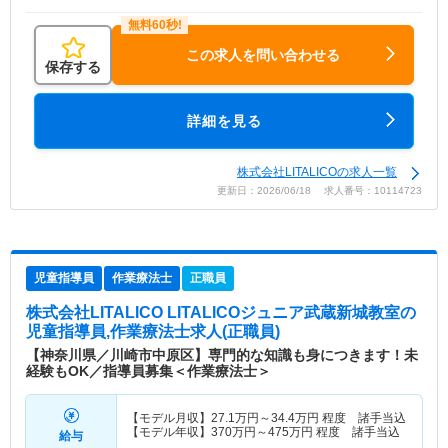
この求人を問い合わせる
保存する
詳細を見る
株式会社LITALICOの求人一覧
更新日：2026/06/18 求人番号：10114723
児童指導員
作業療法士
正職員
株式会社LITALICO LITALICOジュニア武蔵新城教室
の
児童指導員,作業療法士求人(正職員)
【神奈川県／川崎市中原区】専門的な知識も身につきます！未
経験もOK／指導員募集＜作業療法士＞
【モデル月収】
27.1
万円～
34.4
万円
程度 諸手当込
【モデル年収】
370
万円～
475
万円
程度 諸手当込
給与