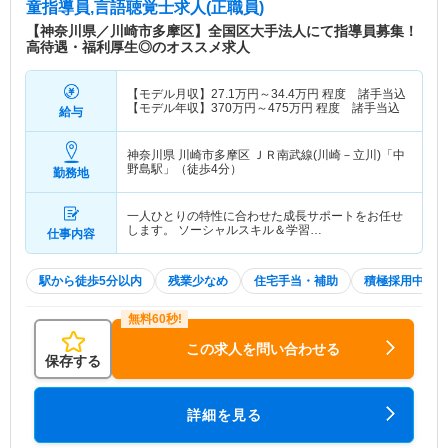
童指導員,言語聴覚士求人(正職員)
【神奈川県／川崎市多摩区】全国区大手法人にて指導員募集！
高待遇・福利厚生◎のオススメ求人
【モデル月収】
27.1
万円～
34.4
万円
程度 諸手当込
【モデル年収】
370
万円～
475
万円
程度 諸手当込
給与
神奈川県 川崎市多摩区
ＪＲ南武線(川崎－立川)「中
野島駅」（徒歩4分）
勤務地
一人ひとりの特性に合わせた成長サポートをお任せ
します。 ソーシャルスキル＆学習…
仕事内容
駅から徒歩5分以内
残業少なめ
住宅手当・補助
積極採用中
この求人を問い合わせる
保存する
詳細を見る