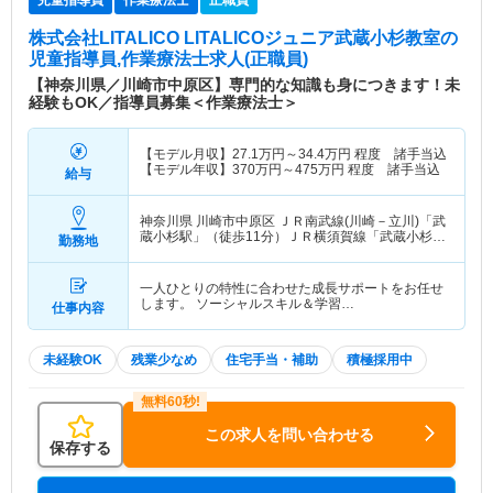
株式会社LITALICO LITALICOジュニア武蔵小杉教室
の
児童指導員,作業療法士求人(正職員)
【神奈川県／川崎市中原区】専門的な知識も身につきます！未
経験もOK／指導員募集＜作業療法士＞
【モデル月収】
27.1
万円～
34.4
万円
程度 諸手当込
【モデル年収】
370
万円～
475
万円
程度 諸手当込
給与
神奈川県 川崎市中原区
ＪＲ南武線(川崎－立川)「武
蔵小杉駅」（徒歩11分）ＪＲ横須賀線「武蔵小杉
勤務地
駅」（徒歩11分） 他
一人ひとりの特性に合わせた成長サポートをお任せ
します。 ソーシャルスキル＆学習…
仕事内容
未経験OK
残業少なめ
住宅手当・補助
積極採用中
この求人を問い合わせる
保存する