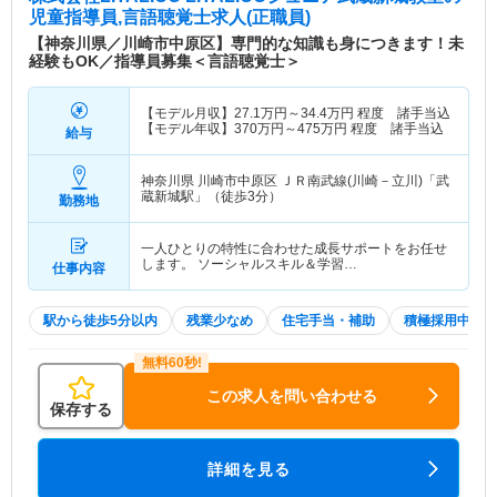
児童指導員,言語聴覚士求人(正職員)
【神奈川県／川崎市中原区】専門的な知識も身につきます！未
経験もOK／指導員募集＜言語聴覚士＞
【モデル月収】
27.1
万円～
34.4
万円
程度 諸手当込
【モデル年収】
370
万円～
475
万円
程度 諸手当込
給与
神奈川県 川崎市中原区
ＪＲ南武線(川崎－立川)「武
蔵新城駅」（徒歩3分）
勤務地
一人ひとりの特性に合わせた成長サポートをお任せ
します。 ソーシャルスキル＆学習…
仕事内容
駅から徒歩5分以内
残業少なめ
住宅手当・補助
積極採用中
この求人を問い合わせる
保存する
詳細を見る