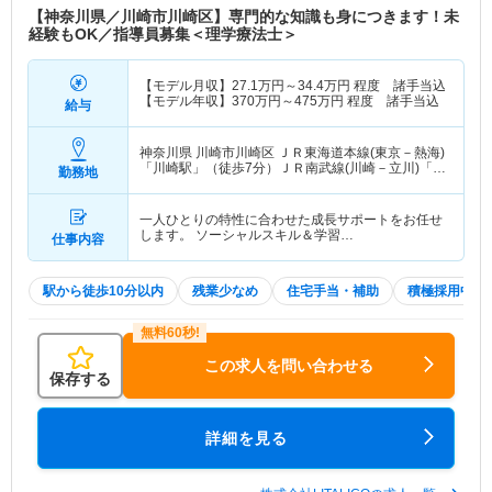
【神奈川県／川崎市川崎区】専門的な知識も身につきます！未
経験もOK／指導員募集＜理学療法士＞
【モデル月収】
27.1
万円～
34.4
万円
程度 諸手当込
【モデル年収】
370
万円～
475
万円
程度 諸手当込
給与
神奈川県 川崎市川崎区
ＪＲ東海道本線(東京－熱海)
「川崎駅」（徒歩7分）ＪＲ南武線(川崎－立川)「川
勤務地
崎駅」（徒歩7分） 他
一人ひとりの特性に合わせた成長サポートをお任せ
します。 ソーシャルスキル＆学習…
仕事内容
駅から徒歩10分以内
残業少なめ
住宅手当・補助
積極採用中
この求人を問い合わせる
保存する
詳細を見る