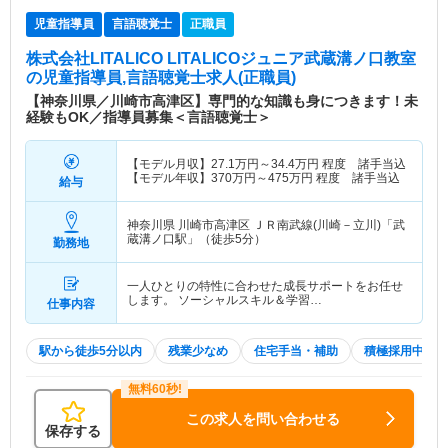
児童指導員
言語聴覚士
正職員
株式会社LITALICO LITALICOジュニア武蔵溝ノ口教室
の児童指導員,言語聴覚士求人(正職員)
【神奈川県／川崎市高津区】専門的な知識も身につきます！未
経験もOK／指導員募集＜言語聴覚士＞
【モデル月収】
27.1
万円～
34.4
万円
程度 諸手当込
【モデル年収】
370
万円～
475
万円
程度 諸手当込
給与
神奈川県 川崎市高津区
ＪＲ南武線(川崎－立川)「武
蔵溝ノ口駅」（徒歩5分）
勤務地
一人ひとりの特性に合わせた成長サポートをお任せ
します。 ソーシャルスキル＆学習…
仕事内容
駅から徒歩5分以内
残業少なめ
住宅手当・補助
積極採用中
この求人を問い合わせる
保存する