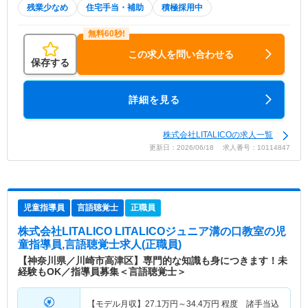
残業少なめ
住宅手当・補助
積極採用中
この求人を問い合わせる
保存する
詳細を見る
株式会社LITALICOの求人一覧
更新日：2026/06/18 求人番号：10114847
児童指導員
言語聴覚士
正職員
株式会社LITALICO LITALICOジュニア溝の口教室
の児
童指導員,言語聴覚士求人(正職員)
【神奈川県／川崎市高津区】専門的な知識も身につきます！未
経験もOK／指導員募集＜言語聴覚士＞
【モデル月収】
27.1
万円～
34.4
万円
程度 諸手当込