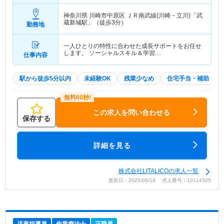
神奈川県 川崎市中原区
ＪＲ南武線(川崎－立川)「武
蔵新城駅」（徒歩3分）
勤務地
一人ひとりの特性に合わせた成長サポートをお任せ
します。 ソーシャルスキル＆学習…
仕事内容
駅から徒歩5分以内
未経験OK
残業少なめ
住宅手当・補助
この求人を問い合わせる
保存する
詳細を見る
株式会社LITALICOの求人一覧
更新日：2026/06/18 求人番号：10114505
児童指導員
作業療法士
正職員