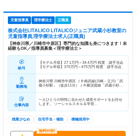
児童指導員
理学療法士
正職員
株式会社LITALICO LITALICOジュニア武蔵小杉教室
の
児童指導員,理学療法士求人(正職員)
【神奈川県／川崎市中原区】専門的な知識も身につきます！未
経験もOK／指導員募集＜理学療法士＞
【モデル月収】
27.1
万円～
34.4
万円
程度 諸手当込
【モデル年収】
370
万円～
475
万円
程度 諸手当込
給与
神奈川県 川崎市中原区
ＪＲ南武線(川崎－立川)「武
蔵小杉駅」（徒歩11分）ＪＲ横須賀線「武蔵小杉
勤務地
駅」（徒歩11分） 他
一人ひとりの特性に合わせた成長サポートをお任せ
します。 ソーシャルスキル＆学習…
仕事内容
残業少なめ
住宅手当・補助
積極採用中