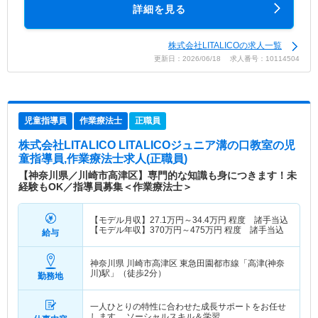
詳細を見る
株式会社LITALICOの求人一覧
更新日：2026/06/18 求人番号：10114504
児童指導員
作業療法士
正職員
株式会社LITALICO LITALICOジュニア溝の口教室
の児
童指導員,作業療法士求人(正職員)
【神奈川県／川崎市高津区】専門的な知識も身につきます！未
経験もOK／指導員募集＜作業療法士＞
【モデル月収】
27.1
万円～
34.4
万円
程度 諸手当込
【モデル年収】
370
万円～
475
万円
程度 諸手当込
給与
神奈川県 川崎市高津区
東急田園都市線「高津(神奈
川)駅」（徒歩2分）
勤務地
一人ひとりの特性に合わせた成長サポートをお任せ
します。 ソーシャルスキル＆学習…