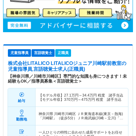
児童指導員
言語聴覚士
正職員
株式会社LITALICO LITALICOジュニア川崎駅前教室
の
児童指導員,言語聴覚士求人(正職員)
【神奈川県／川崎市川崎区】専門的な知識も身につきます！未
経験もOK／指導員募集＜言語聴覚士＞
【モデル月収】
27.1
万円～
34.4
万円
程度 諸手当込
【モデル年収】
370
万円～
475
万円
程度 諸手当込
給与
神奈川県 川崎市川崎区
ＪＲ東海道本線(東京－熱海)
「川崎駅」（徒歩5分）ＪＲ南武線(川崎－立川)「川
勤務地
崎駅」（徒歩5分） 他
一人ひとりの特性に合わせた成長サポートをお任せ