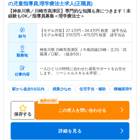
の児童指導員,理学療法士求人(正職員)
【神奈川県／川崎市高津区】専門的な知識も身につきます！未
経験もOK／指導員募集＜理学療法士＞
【モデル月収】
27.1
万円～
34.4
万円
程度 諸手当込
【モデル年収】
370
万円～
475
万円
程度 諸手当込
給与
神奈川県 川崎市高津区
ＪＲ南武線(川崎－立川)「武
蔵溝ノ口駅」（徒歩5分）
勤務地
一人ひとりの特性に合わせた成長サポートをお任せ
します。 ソーシャルスキル＆学習…
仕事内容
駅から徒歩5分以内
残業少なめ
住宅手当・補助
積極採用中
この求人を問い合わせる
保存する
詳細を見る