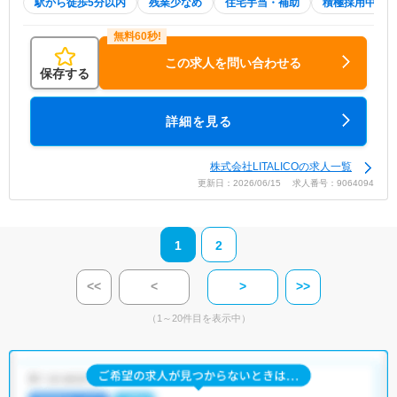
駅から徒歩5分以内
残業少なめ
住宅手当・補助
積極採用中
この求人を問い合わせる
保存する
詳細を見る
株式会社LITALICOの求人一覧
更新日：2026/06/15 求人番号：9064094
1
2
<<
<
>
>>
（1～20件目を表示中）