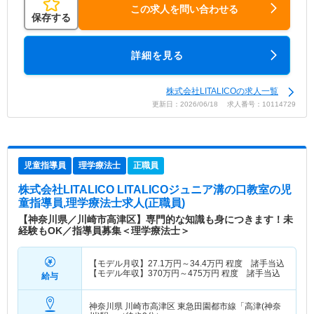
この求人を問い合わせる
保存する
詳細を見る
株式会社LITALICOの求人一覧
更新日：2026/06/18 求人番号：10114729
児童指導員
理学療法士
正職員
株式会社LITALICO LITALICOジュニア溝の口教室
の児
童指導員,理学療法士求人(正職員)
【神奈川県／川崎市高津区】専門的な知識も身につきます！未
経験もOK／指導員募集＜理学療法士＞
【モデル月収】
27.1
万円～
34.4
万円
程度 諸手当込
【モデル年収】
370
万円～
475
万円
程度 諸手当込
給与
神奈川県 川崎市高津区
東急田園都市線「高津(神奈