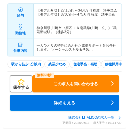
【モデル月収】
27.1
万円～
34.4
万円
程度 諸手当込
【モデル年収】
370
万円～
475
万円
程度 諸手当込
給与
神奈川県 川崎市中原区
ＪＲ南武線(川崎－立川)「武
蔵新城駅」（徒歩3分）
勤務地
一人ひとりの特性に合わせた成長サポートをお任せ
します。 ソーシャルスキル＆学習…
仕事内容
駅から徒歩5分以内
残業少なめ
住宅手当・補助
積極採用中
この求人を問い合わせる
保存する
詳細を見る
株式会社LITALICOの求人一覧
更新日：2026/06/18 求人番号：10114730