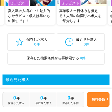
セラピスト
セラピスト
夏入職求人増加中！魅力的
高年収＆土日休みを狙え
なセラピスト求人は早いも
る！人気の訪問リハ求人を
の勝ちです！
ご紹介します！
保存した求人
最近見た求人
0件
0件
保存した検索条件から再検索する
0件
最近見た求人
0
0
0
あなたが最近見た求人を表示します
件
件
件
無料登録
保存した求人
最近見た求人
保存した条件
求人を探してみる