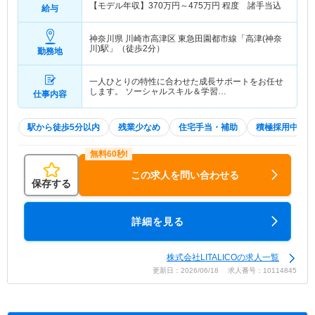
【モデル年収】
370
万円～
475
万円
程度 諸手当込
給与
神奈川県 川崎市高津区
東急田園都市線「高津(神奈
川)駅」（徒歩2分）
勤務地
一人ひとりの特性に合わせた成長サポートをお任せ
します。 ソーシャルスキル＆学習…
仕事内容
駅から徒歩5分以内
残業少なめ
住宅手当・補助
積極採用中
この求人を問い合わせる
保存する
詳細を見る
株式会社LITALICOの求人一覧
更新日：2026/06/18 求人番号：10114845