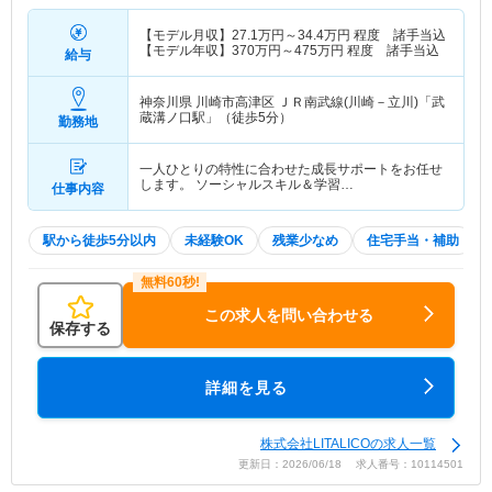
【モデル月収】
27.1
万円～
34.4
万円
程度 諸手当込
【モデル年収】
370
万円～
475
万円
程度 諸手当込
給与
神奈川県 川崎市高津区
ＪＲ南武線(川崎－立川)「武
蔵溝ノ口駅」（徒歩5分）
勤務地
一人ひとりの特性に合わせた成長サポートをお任せ
します。 ソーシャルスキル＆学習…
仕事内容
駅から徒歩5分以内
未経験OK
残業少なめ
住宅手当・補助
この求人を問い合わせる
保存する
詳細を見る
株式会社LITALICOの求人一覧
更新日：2026/06/18 求人番号：10114501