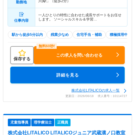
川)駅」（徒歩2分）
勤務地
一人ひとりの特性に合わせた成長サポートをお任せ
します。 ソーシャルスキル＆学習…
仕事内容
駅から徒歩5分以内
残業少なめ
住宅手当・補助
積極採用中
この求人を問い合わせる
保存する
詳細を見る
株式会社LITALICOの求人一覧
更新日：2026/06/18 求人番号：10114727
児童指導員
理学療法士
正職員
株式会社LITALICO LITALICOジュニア武蔵溝ノ口教室