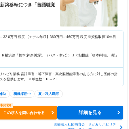
年新築移転につき「言語聴覚
～
32.0
万円
程度 【モデル年収】
360
万円～
460
万円
程度 ※資格取得10年目
ＪＲ横浜線「橋本(神奈川)駅」（バス・車9分）ＪＲ相模線「橋本(神奈川)駅」
てリハビリ業務 言語障害・嚥下障害・高次脳機能障害のある方に対し医師の指
を提供します。 ※単位数：18～21…
補助
積極採用中
夏～秋入職可
詳細を見る
この求人を問い合わせる
医療法人社団哺育会 さがみリハビリテ