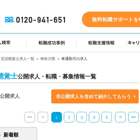
0120-941-651
無料転職サポートを
ド
求人検索
転職成功事例
転職支
言語聴覚士求人一覧
神奈川県
車通勤可の求人
聴覚士
公開求人・転職・募集情報一覧
公開求人
非公開求人を含めて紹介してもらう
<<
<
>
>>
1
2
3
4
5
新着順