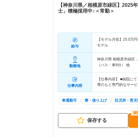
【神奈川県／相模原市緑区】2025
士」積極採用中♪＜常勤＞
【モデル月収】
25.0
万円
モデル
給与
神奈川県 相模原市緑区
（バス・車9分） 他
勤務地
【仕事内容】 ■病院に
導のもと専門的なサービス
仕事内容
車通勤可
寮・借り上げ
託児所・育児
保存する