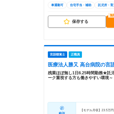
車通勤可
住宅手当・補助
託児所・育
保存する
言語聴覚士
正職員
医療法人勝又 高台病院
の言語
残業ほぼ無し1日6.25時間勤務★託
ーク重視する方も働きやすい環境～
【モデル月収】
23.5
万円
給与