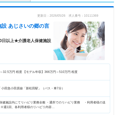
更新日：2026/05/26 求人番号：10111369
施設 あじさいの郷
の言
10日以上★介護老人保健施設
～
32.5
万円
程度 【モデル年収】
366
万円～
510
万円
程度
町
小田急小田原線「新松田駅」（バス・車7分）
人保健施設内にてリハビリ業務全般 ・通所でのリハビリ業務 ・利用者様の送
ス※週1回、各利用者様のリハビリ内容…