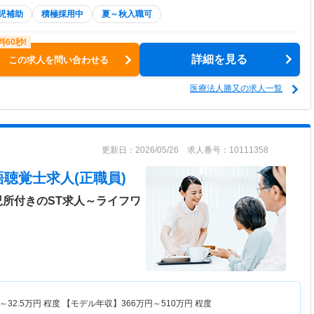
児補助
積極採用中
夏～秋入職可
詳細を見る
この求人を問い合わせる
医療法人勝又の求人一覧
更新日：2026/05/26 求人番号：10111358
聴覚士求人(正職員)
児所付きのST求人～ライフワ
～
32.5
万円
程度 【モデル年収】
366
万円～
510
万円
程度