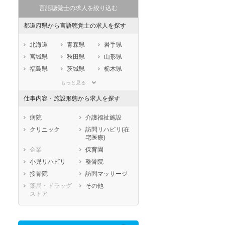
言語聴覚士の求人を絞り込む
都道府県から言語聴覚士の求人を探す
北海道
青森県
岩手県
宮城県
秋田県
山形県
福島県
茨城県
栃木県
群馬県
埼玉県
千葉県
もっと見る
東京都
神奈川県
新潟県
仕事内容・施設形態から求人を探す
山梨県
長野県
富山県
石川県
福井県
岐阜県
病院
介護福祉施設
静岡県
愛知県
三重県
クリニック
訪問リハビリ(在
宅医療)
滋賀県
京都府
大阪府
企業
保育園
兵庫県
奈良県
和歌山県
小児リハビリ
整骨院
鳥取県
島根県
岡山県
接骨院
訪問マッサージ
広島県
山口県
徳島県
薬局・ドラッグ
その他
香川県
愛媛県
高知県
ストア
福岡県
佐賀県
長崎県
熊本県
大分県
宮崎県