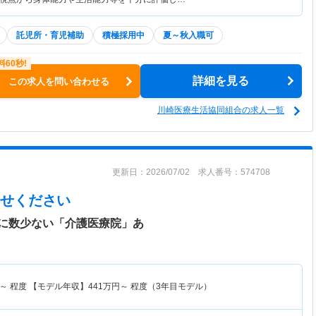
託児所・育児補助
積極採用中
夏～秋入職可
詳細を見る
この求人を問い合わせる
川崎医療生活協同組合の求人一覧
更新日：2026/07/02 求人番号：574708
せください
に数少ない「介護医療院」あ
～
程度 【モデル年収】
441
万円～
程度（3年目モデル）