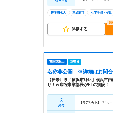
仕事内容
管理職求人
車通勤可
住宅手当・補助
保存する
言語聴覚士
正職員
名称非公開
※詳細はお問合
【神奈川県／横浜市緑区】横浜市内
り！＆病院事業部長がPTの病院！
【モデル月収】
33.4
万円
給与