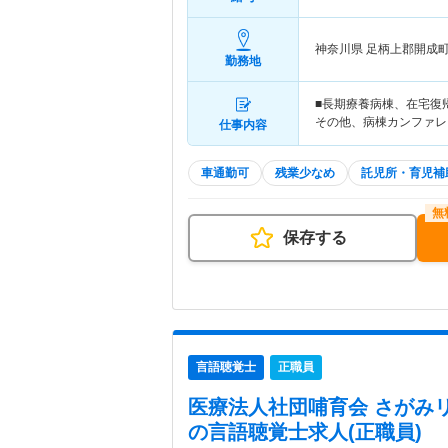
神奈川県 足柄上郡開成
勤務地
■長期療養病棟、在宅復
その他、病棟カンファレ
仕事内容
車通勤可
残業少なめ
託児所・育児補
保存する
言語聴覚士
正職員
医療法人社団哺育会 さがみ
の言語聴覚士求人(正職員)