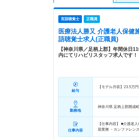
言語聴覚士
正職員
医療法人勝又 介護老人保健
語聴覚士求人(正職員)
【神奈川県／足柄上郡】年間休日1
内にてリハビリスタッフ求人です！
【モデル月収】
23.5
万円
給与
神奈川県 足柄上郡開成
勤務地
【仕事内容】 ■介護老
迎業務 ・カンファレン
仕事内容