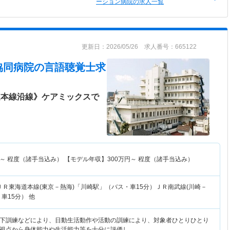
ーション病院の求人一覧
更新日：2026/05/26 求人番号：665122
協同病院
の言語聴覚士求
道本線沿線》ケアミックスで
～
程度（諸手当込み） 【モデル年収】
300
万円～
程度（諸手当込み）
ＪＲ東海道本線(東京－熱海)「川崎駅」（バス・車15分）ＪＲ南武線(川崎－
車15分） 他
下訓練などにより、日動生活動作や活動の訓練により、対象者ひとりひとり
視点から身体能力や生活能力等を十分に評価し…