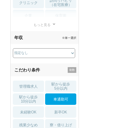
訪問リハビリ
クリニック
（在宅医療）
企業
保育園
もっと見る
小児リハビリ
整骨院
年収
※単一選択
接骨院
訪問マッサージ
薬局・
その他
ドラッグストア
こだわり条件
駅から徒歩
管理職求人
5分以内
駅から徒歩
車通勤可
10分以内
未経験OK
新卒OK
残業少なめ
寮・借り上げ