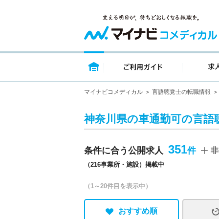
トップページ
ご利用ガイ
マイナビコメディカル
言語聴覚士の転職情報
神奈川県の車通勤可の言語
351
条件に合う公開求人
非
（216事業所・施設）掲載中
（1～20件目を表示中）
おすすめ順