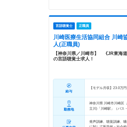
言語聴覚士
正職員
川崎医療生活協同組合 川崎
人(正職員)
【神奈川県／川崎市】 《JR東海
の言語聴覚士求人！
【モデル月収】
23.0
万円
給与
神奈川県 川崎市川崎区
立川)「川崎駅」（バス・
勤務地
発声訓練、聴覚訓練、嚥
に対して医学的・社会的