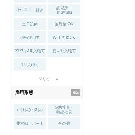
託児所・
住宅手当・補助
育児補助
土日祝休
無資格 OK
積極採用中
WEB面接OK
2027年4月入職可
夏～秋入職可
1月入職可
閉じる
雇用形態
契約社員・
正社員(正職員)
嘱託社員
非常勤・パート
その他