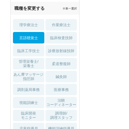
職種を変更する
※単一選択
理学療法士
作業療法士
言語聴覚士
臨床検査技師
臨床工学技士
診療放射線技師
管理栄養士/
柔道整復師
栄養士
あん摩マッサージ
鍼灸師
指圧師
調剤薬局事務
医療事務
治験
視能訓練士
コーディネーター
臨床開発
調理師/
モニター
調理スタッフ
児童指導員
機能訓練指導員