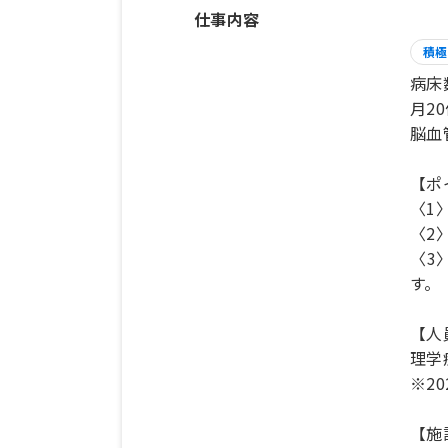
仕事内容
積極
病床
月2
脳血
【ポ
〈1
〈2
〈3
す。
【人
理学
※20
【施