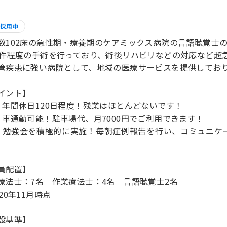
採用中
数102床の急性期・療養期のケアミックス病院の言語聴覚士
0件程度の手術を行っており、術後リハビリなどの対応など超
管疾患に強い病院として、地域の医療サービスを提供してお
イント】
〉年間休日120日程度！残業はほとんどないです！
〉車通勤可能！駐車場代、月7000円でご利用できます！
〉勉強会を積極的に実施！毎朝症例報告を行い、コミュニケ
員配置】
療法士：7名 作業療法士：4名 言語聴覚士2名
20年11月時点
設基準】