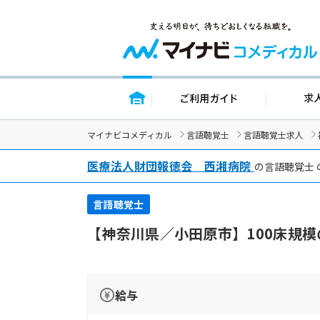
トップページ
ご利用ガイド
マイナビコメディカル
言語聴覚士
言語聴覚士求人
医療法人財団報徳会 西湘病院
の言語聴覚士
言語聴覚士
【神奈川県／小田原市】100床規
給与