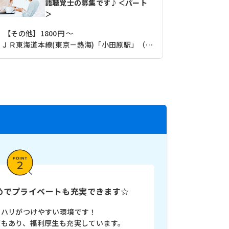
語聴覚士の募集です♪＜パート
＞
【その他】1800円 ～
【月収】22
ＪＲ東海道本線(東京－熱海)「小田原駅」（徒歩15分）
多めでプライベートも充実できます☆
リハリがつけやすい環境です！
度もあり、福利厚生も充実しています。