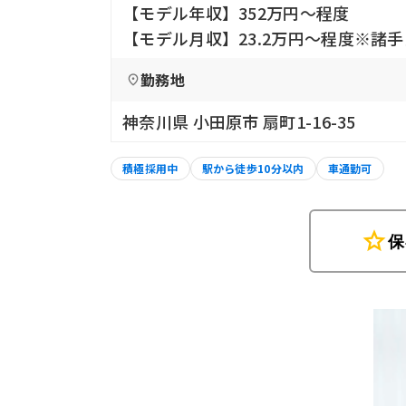
【モデル年収】352万円〜程度
【モデル月収】23.2万円〜程度※諸
勤務地
神奈川県 小田原市 扇町1-16-35
積極採用中
駅から徒歩10分以内
車通勤可
star
保