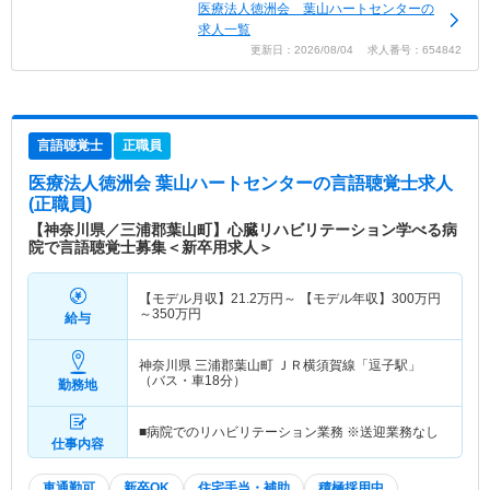
医療法人徳洲会 葉山ハートセンターの
求人一覧
更新日：2026/08/04 求人番号：654842
言語聴覚士
正職員
医療法人徳洲会 葉山ハートセンター
の言語聴覚士求人
(正職員)
【神奈川県／三浦郡葉山町】心臓リハビリテーション学べる病
院で言語聴覚士募集＜新卒用求人＞
【モデル月収】
21.2
万円～
【モデル年収】
300
万円
～
350
万円
給与
神奈川県 三浦郡葉山町
ＪＲ横須賀線「逗子駅」
（バス・車18分）
勤務地
■病院でのリハビリテーション業務 ※送迎業務なし
仕事内容
車通勤可
新卒OK
住宅手当・補助
積極採用中