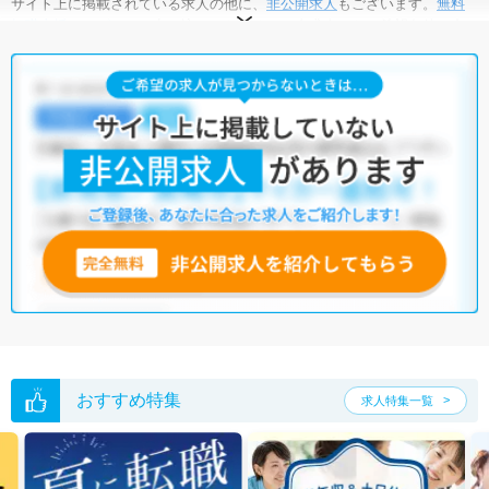
サイト上に掲載されている求人の他に、
非公開求人
もございます。
無料
転職支援サービス
にお申し込みいただくと、全求人からご希望条件に合
う求人を提案させていただきます。
三浦郡葉山町の言語聴覚士求人では以下のような条件が人気です。
・
積極採用中
・
新卒OK
・
住宅手当・補助あり
・
正社員(正職員)
・
病院
他の条件でも人気の求人がございますので、「こだわり条件」から検索
いただくか、お気軽にお問い合わせください。
全国の言語聴覚士求人
から検索いただくことも可能です。
無料転職支援サービス
にお申し込みいただくと、ご希望条件をヒアリン
グした上で求人をご提案いたします。
ご希望条件がまだ定まっていない方は
人気の希望条件をピックアップし
た求人特集
をぜひご活用ください。
転職支援の他、情報収集や募集状況の確認も、お気軽にご相談くださ
い。
おすすめ特集
求人特集一覧