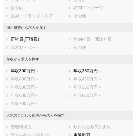
川崎市川崎区
接骨院
川崎市幸区
訪問マッサージ
川崎市中原区
薬局・ドラッグストア
川崎市高津区
その他
川崎市多摩区
川崎市宮前区
雇用形態から求人を探す
川崎市麻生区
正社員(正職員)
契約社員・嘱託社員
相模原市すべて
非常勤・パート
その他
相模原市緑区
相模原市中央区
相模原市南区
年収から求人を探す
市部
年収300万円～
年収350万円～
横須賀市
平塚市
年収400万円～
年収450万円～
鎌倉市
藤沢市
年収500万円～
年収550万円～
小田原市
茅ヶ崎市
年収600万円～
年収650万円～
逗子市
三浦市
年収700万円～
秦野市
厚木市
大和市
伊勢原市
人気のこだわり条件から求人を探す
海老名市
座間市
管理職求人
駅から徒歩5分以内
南足柄市
綾瀬市
駅から徒歩10分以内
車通勤可