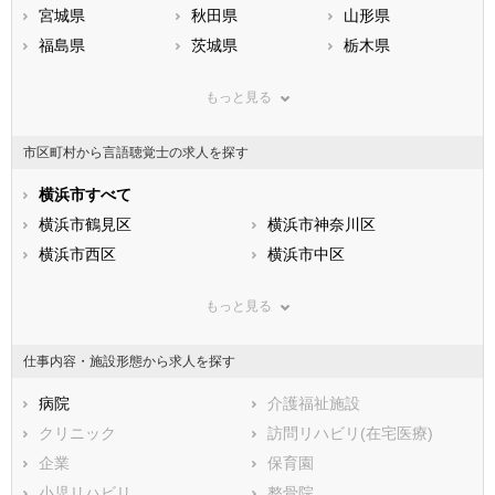
宮城県
秋田県
山形県
福島県
茨城県
栃木県
群馬県
埼玉県
千葉県
もっと見る
東京都
神奈川県
新潟県
山梨県
長野県
富山県
市区町村から言語聴覚士の求人を探す
石川県
福井県
岐阜県
静岡県
横浜市すべて
愛知県
三重県
滋賀県
横浜市鶴見区
京都府
横浜市神奈川区
大阪府
兵庫県
横浜市西区
奈良県
横浜市中区
和歌山県
鳥取県
横浜市南区
島根県
横浜市保土ケ谷区
岡山県
もっと見る
広島県
横浜市磯子区
山口県
横浜市金沢区
徳島県
香川県
横浜市港北区
愛媛県
横浜市戸塚区
高知県
仕事内容・施設形態から求人を探す
福岡県
横浜市港南区
佐賀県
横浜市旭区
長崎県
熊本県
横浜市緑区
病院
大分県
横浜市瀬谷区
介護福祉施設
宮崎県
鹿児島県
横浜市栄区
クリニック
沖縄県
横浜市泉区
訪問リハビリ(在宅医療)
横浜市青葉区
企業
横浜市都筑区
保育園
川崎市すべて
小児リハビリ
整骨院