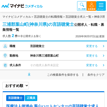
マイナビコメディカル
言語聴覚士の転職情報
言語聴覚士求人一覧
神奈川県
三浦郡葉山町(神奈川県)の言語聴覚士
公開求人・転職・募
集情報一覧
2
求人数
件
※非公開求人を除く
2026年08月07日(金)更新
職種
言語聴覚士
変更する
勤務地
神奈川県三浦郡葉山町
変更する
求人条件
その他求人条件未設定
変更する
この検索条件を保存する
条件をクリア
言語聴覚士
正職員
医療法人徳洲会 葉山ハートセンター
の言語聴覚士求人