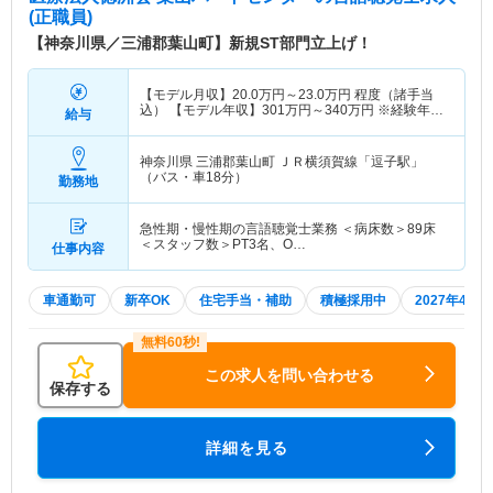
(正職員)
【神奈川県／三浦郡葉山町】新規ST部門立上げ！
【モデル月収】
20.0
万円～
23.0
万円
程度（諸手当
込） 【モデル年収】
301
万円～
340
万円
※経験年数
給与
により考慮 経験5年目モデル
神奈川県 三浦郡葉山町
ＪＲ横須賀線「逗子駅」
（バス・車18分）
勤務地
急性期・慢性期の言語聴覚士業務 ＜病床数＞89床
＜スタッフ数＞PT3名、O…
仕事内容
車通勤可
新卒OK
住宅手当・補助
積極採用中
2027年4月
この求人を問い合わせる
保存する
詳細を見る