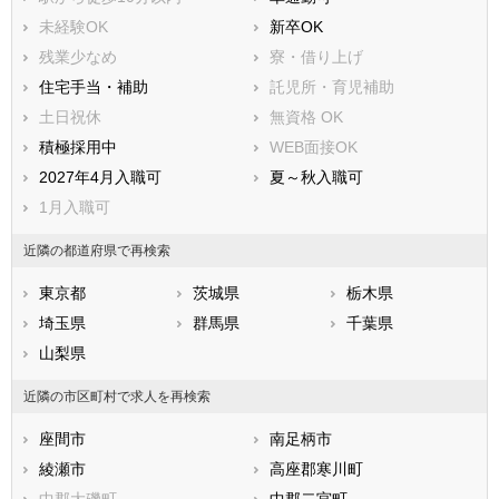
三浦郡葉山町
高座郡寒川町
未経験OK
新卒OK
中郡大磯町
中郡二宮町
残業少なめ
寮・借り上げ
足柄上郡中井町
足柄上郡大井町
住宅手当・補助
託児所・育児補助
足柄上郡松田町
足柄上郡山北町
土日祝休
無資格 OK
足柄上郡開成町
足柄下郡箱根町
積極採用中
WEB面接OK
足柄下郡真鶴町
足柄下郡湯河原町
2027年4月入職可
夏～秋入職可
愛甲郡愛川町
愛甲郡清川村
1月入職可
近隣の都道府県で再検索
東京都
茨城県
栃木県
埼玉県
群馬県
千葉県
山梨県
近隣の市区町村で求人を再検索
座間市
南足柄市
綾瀬市
高座郡寒川町
中郡大磯町
中郡二宮町