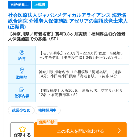
言語聴覚士
正職員
社会医療法人ジャパンメディカルアライアンス 海老名
総合病院 介護老人保健施設 アゼリア
の言語聴覚士求人
(正職員)
【神奈川県／海老名市】賞与3.8ヶ月実績！福利厚生◎介護老
人保健施設での募集〈ST〉
【モデル月収】
22.3
万円～
22.9
万円
程度 ※経験3
～5年モデル 【モデル年収】
348
万円～
358
万円
程
給与
度 ※経験3～5年モデル
神奈川県 海老名市
ＪＲ相模線「海老名駅」（徒歩
14分）小田急小田原線「海老名駅」（徒歩14分）
勤務地
他
【施設概要】入所105床、通所76名、訪問リハビリ
12名 ・在宅復帰率：52.…
仕事内容
残業少なめ
積極採用中
この求人を問い合わせる
保存する