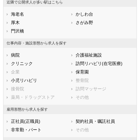
近隣で公開求人が多い駅はこちら
福岡県
横浜市港南区
佐賀県
横浜市旭区
長崎県
熊本県
横浜市緑区
海老名
大分県
横浜市瀬谷区
かしわ台
宮崎県
鹿児島県
横浜市栄区
厚木
沖縄県
横浜市泉区
さがみ野
横浜市青葉区
門沢橋
横浜市都筑区
川崎市すべて
仕事内容・施設形態から求人を探す
川崎市川崎区
川崎市幸区
病院
介護福祉施設
川崎市中原区
川崎市高津区
クリニック
訪問リハビリ(在宅医療)
川崎市多摩区
川崎市宮前区
企業
保育園
川崎市麻生区
小児リハビリ
整骨院
相模原市すべて
接骨院
訪問マッサージ
相模原市緑区
相模原市中央区
薬局・ドラッグストア
その他
相模原市南区
市部
雇用形態から求人を探す
横須賀市
平塚市
正社員(正職員)
契約社員・嘱託社員
鎌倉市
藤沢市
非常勤・パート
その他
小田原市
茅ヶ崎市