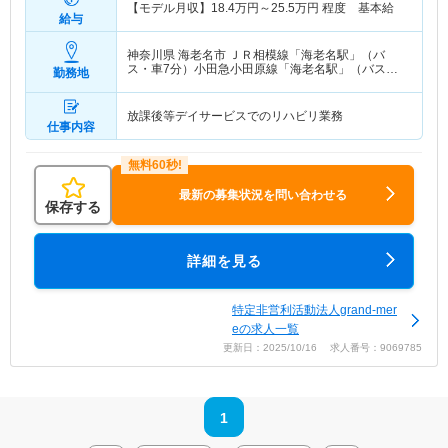
【モデル月収】
18.4
万円～
25.5
万円
程度 基本給
給与
神奈川県 海老名市
ＪＲ相模線「海老名駅」（バ
ス・車7分）小田急小田原線「海老名駅」（バス・
勤務地
車7分） 他
放課後等デイサービスでのリハビリ業務
仕事内容
最新の募集状況を問い合わせる
保存する
詳細を見る
特定非営利活動法人grand-mer
eの求人一覧
更新日：2025/10/16 求人番号：9069785
1