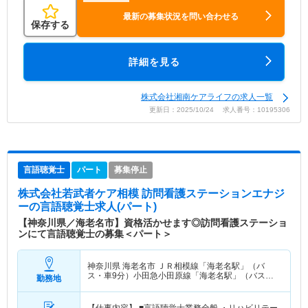
最新の募集状況を問い合わせる
保存する
詳細を見る
株式会社湘南ケアライフの求人一覧
更新日：2025/10/24 求人番号：10195306
言語聴覚士
パート
募集停止
株式会社若武者ケア相模 訪問看護ステーションエナジ
ー
の言語聴覚士求人(パート)
【神奈川県／海老名市】資格活かせます◎訪問看護ステーショ
ンにて言語聴覚士の募集＜パート＞
神奈川県 海老名市
ＪＲ相模線「海老名駅」（バ
ス・車9分）小田急小田原線「海老名駅」（バス・
勤務地
車9分） 他
【仕事内容】 ■言語聴覚士業務全般 ・リハビリテー