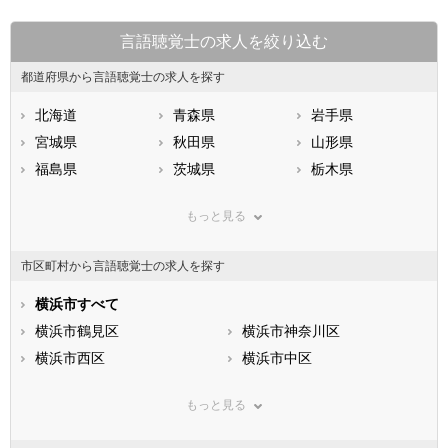
言語聴覚士の求人を絞り込む
都道府県から言語聴覚士の求人を探す
北海道
青森県
岩手県
宮城県
秋田県
山形県
福島県
茨城県
栃木県
群馬県
埼玉県
千葉県
もっと見る
東京都
神奈川県
新潟県
山梨県
長野県
富山県
市区町村から言語聴覚士の求人を探す
石川県
福井県
岐阜県
静岡県
横浜市すべて
愛知県
三重県
滋賀県
横浜市鶴見区
京都府
横浜市神奈川区
大阪府
兵庫県
横浜市西区
奈良県
横浜市中区
和歌山県
鳥取県
横浜市南区
島根県
横浜市保土ケ谷区
岡山県
もっと見る
広島県
横浜市磯子区
山口県
横浜市金沢区
徳島県
香川県
横浜市港北区
愛媛県
横浜市戸塚区
高知県