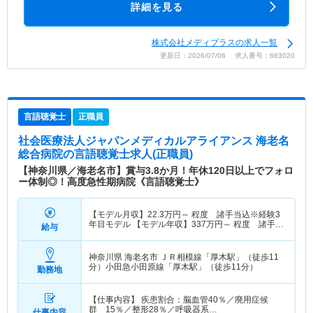
詳細を見る
株式会社メディプラスの求人一覧
更新日：2026/07/06 求人番号：663020
言語聴覚士
正職員
社会医療法人ジャパンメディカルアライアンス 海老名
総合病院
の言語聴覚士求人(正職員)
【神奈川県／海老名市】賞与3.8か月！年休120日以上でフォロ
ー体制◎！高度急性期病院《言語聴覚士》
【モデル月収】
22.3
万円～
程度 諸手当込※経験3
年目モデル 【モデル年収】
337
万円～
程度 諸手当
給与
込※経験3年目モデル
神奈川県 海老名市
ＪＲ相模線「厚木駅」（徒歩11
分）小田急小田原線「厚木駅」（徒歩11分）
勤務地
【仕事内容】 疾患割合：脳血管40％／廃用症候
群 15％／整形28％／呼吸器系…
仕事内容