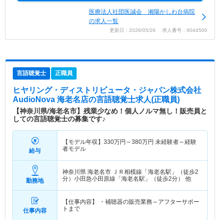
医療法人社団医誠会 湘陽かしわ台病院
の求人一覧
更新日：2026/05/26 求人番号：9044500
言語聴覚士
正職員
ヒヤリング・ディストリビュータ・ジャパン株式会社
AudioNova 海老名店
の言語聴覚士求人(正職員)
【神奈川県/海老名市】残業少なめ！個人ノルマ無し！販売員と
しての言語聴覚士の募集です♪
【モデル年収】
330
万円～
380
万円
未経験者～経験
者モデル
給与
神奈川県 海老名市
ＪＲ相模線「海老名駅」（徒歩2
分）小田急小田原線「海老名駅」（徒歩2分） 他
勤務地
【仕事内容】 ・補聴器の販売業務～アフターサポー
トまで
仕事内容