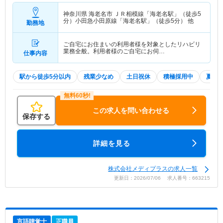
神奈川県 海老名市
ＪＲ相模線「海老名駅」（徒歩5
分）小田急小田原線「海老名駅」（徒歩5分） 他
勤務地
ご自宅にお住まいの利用者様を対象としたリハビリ
業務全般。利用者様のご自宅にお伺…
仕事内容
駅から徒歩5分以内
残業少なめ
土日祝休
積極採用中
夏～
この求人を問い合わせる
保存する
詳細を見る
株式会社メディプラスの求人一覧
更新日：2026/07/06 求人番号：663215
言語聴覚士
正職員