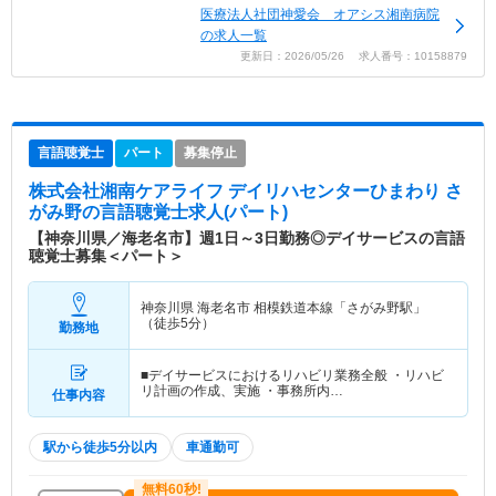
医療法人社団神愛会 オアシス湘南病院
の求人一覧
更新日：2026/05/26 求人番号：10158879
言語聴覚士
パート
募集停止
株式会社湘南ケアライフ デイリハセンターひまわり さ
がみ野
の言語聴覚士求人(パート)
【神奈川県／海老名市】週1日～3日勤務◎デイサービスの言語
聴覚士募集＜パート＞
神奈川県 海老名市
相模鉄道本線「さがみ野駅」
（徒歩5分）
勤務地
■デイサービスにおけるリハビリ業務全般 ・リハビ
リ計画の作成、実施 ・事務所内…
仕事内容
駅から徒歩5分以内
車通勤可