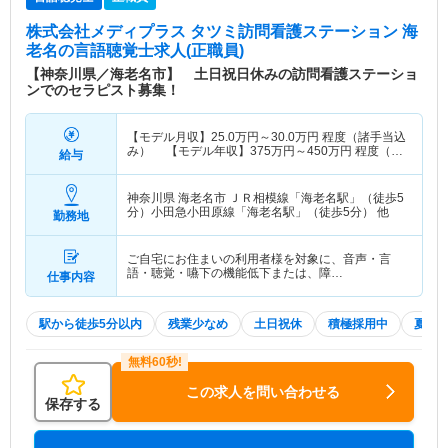
株式会社メディプラス タツミ訪問看護ステーション 海
老名
の言語聴覚士求人(正職員)
【神奈川県／海老名市】 土日祝日休みの訪問看護ステーショ
ンでのセラピスト募集！
【モデル月収】
25.0
万円～
30.0
万円
程度（諸手当込
み） 【モデル年収】
375
万円～
450
万円
程度（諸
給与
手当込み）
神奈川県 海老名市
ＪＲ相模線「海老名駅」（徒歩5
分）小田急小田原線「海老名駅」（徒歩5分） 他
勤務地
ご自宅にお住まいの利用者様を対象に、音声・言
語・聴覚・嚥下の機能低下または、障…
仕事内容
駅から徒歩5分以内
残業少なめ
土日祝休
積極採用中
夏～
この求人を問い合わせる
保存する