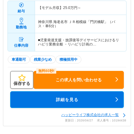
【モデル月収】
25.0
万円～
給与
神奈川県 海老名市
ＪＲ相模線「門沢橋駅」（バ
ス・車6分）
勤務地
■児童発達支援・放課後等デイサービスにおけるリ
ハビリ業務全般 ・リハビリ計画の…
仕事内容
車通勤可
残業少なめ
積極採用中
この求人を問い合わせる
保存する
詳細を見る
ハッピーライフ株式会社の求人一覧
更新日：2026/04/27 求人番号：10194438