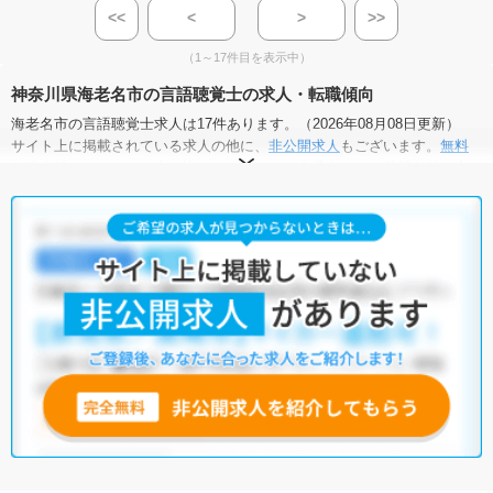
<<
<
>
>>
（1～17件目を表示中）
神奈川県海老名市の言語聴覚士の求人・転職傾向
海老名市の言語聴覚士求人は17件あります。（2026年08月08日更新）
サイト上に掲載されている求人の他に、
非公開求人
もございます。
無料
転職支援サービス
にお申し込みいただくと、全求人からご希望条件に合
う求人を提案させていただきます。
海老名市の言語聴覚士求人では以下のような条件が人気です。
・
土日祝休
・
積極採用中
・
新卒OK
・
正社員(正職員)
・
病院
・
クリニック
・
介護福祉施設
・
訪問リハビリ(在宅医療)
・
小児リハビ
リ
・
保育園
他の条件でも人気の求人がございますので、「こだわり条件」から検索
いただくか、お気軽にお問い合わせください。
全国の言語聴覚士求人
から検索いただくことも可能です。
無料転職支援サービス
にお申し込みいただくと、ご希望条件をヒアリン
グした上で求人をご提案いたします。
ご希望条件がまだ定まっていない方は
人気の希望条件をピックアップし