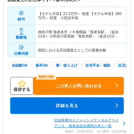
【モデル月収】
21.5
万円～
程度 【モデル年収】
390
万円～
程度 ※想定年収
給与
神奈川県 海老名市
ＪＲ相模線「海老名駅」（徒歩
12分）小田急小田原線「海老名駅」（徒歩12分）
勤務地
他
病院における言語聴覚士としての業務全般
仕事内容
未経験OK
新卒OK
寮・借り上げ
住宅手当・補助
託児所・
この求人を問い合わせる
保存する
詳細を見る
社会医療法人ジャパンメディカルアライ
アンス 海老名総合病院の求人一覧
更新日：2025/12/22 求人番号：10203789