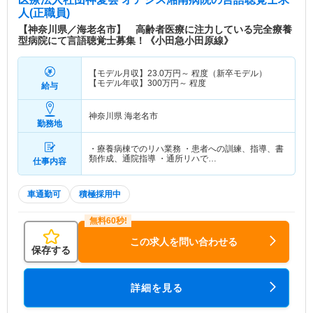
人(正職員)
【神奈川県／海老名市】 高齢者医療に注力している完全療養
型病院にて言語聴覚士募集！《小田急小田原線》
【モデル月収】
23.0
万円～
程度（新卒モデル）
【モデル年収】
300
万円～
程度
給与
神奈川県 海老名市
勤務地
・療養病棟でのリハ業務 ・患者への訓練、指導、書
類作成、通院指導 ・通所リハで…
仕事内容
車通勤可
積極採用中
この求人を問い合わせる
保存する
詳細を見る