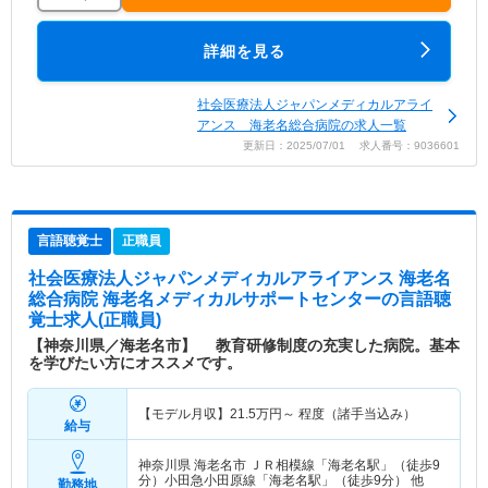
詳細を見る
社会医療法人ジャパンメディカルアライ
アンス 海老名総合病院の求人一覧
更新日：2025/07/01 求人番号：9036601
言語聴覚士
正職員
社会医療法人ジャパンメディカルアライアンス 海老名
総合病院 海老名メディカルサポートセンター
の言語聴
覚士求人(正職員)
【神奈川県／海老名市】 教育研修制度の充実した病院。基本
を学びたい方にオススメです。
【モデル月収】
21.5
万円～
程度（諸手当込み）
給与
神奈川県 海老名市
ＪＲ相模線「海老名駅」（徒歩9
分）小田急小田原線「海老名駅」（徒歩9分） 他
勤務地