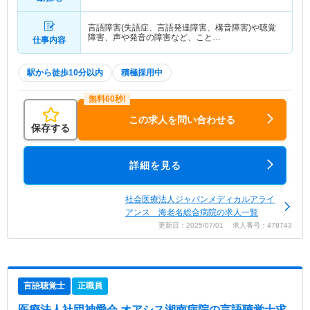
言語障害(失語症、言語発達障害、構音障害)や聴覚
障害、声や発音の障害など、こと…
仕事内容
駅から徒歩10分以内
積極採用中
この求人を問い合わせる
保存する
詳細を見る
社会医療法人ジャパンメディカルアライ
アンス 海老名総合病院の求人一覧
更新日：2025/07/01 求人番号：478743
言語聴覚士
正職員
医療法人社団神愛会 オアシス湘南病院
の言語聴覚士求