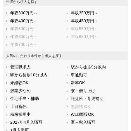
逗子市
三浦市
年収から求人を探す
秦野市
厚木市
年収300万円～
年収350万円～
大和市
伊勢原市
年収400万円～
年収450万円～
海老名市
座間市
年収500万円～
年収550万円～
南足柄市
綾瀬市
年収600万円～
年収650万円～
三浦郡葉山町
高座郡寒川町
年収700万円～
中郡大磯町
中郡二宮町
足柄上郡中井町
足柄上郡大井町
人気のこだわり条件から求人を探す
足柄上郡松田町
足柄上郡山北町
管理職求人
駅から徒歩5分以内
足柄上郡開成町
足柄下郡箱根町
駅から徒歩10分以内
車通勤可
足柄下郡真鶴町
足柄下郡湯河原町
未経験OK
新卒OK
愛甲郡愛川町
愛甲郡清川村
残業少なめ
寮・借り上げ
住宅手当・補助
託児所・育児補助
土日祝休
無資格 OK
積極採用中
WEB面接OK
2027年4月入職可
夏～秋入職可
1月入職可