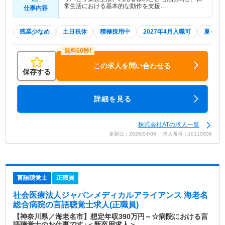
常生活における基本的な動作を支援…
仕事内容
残業少なめ
土日祝休
積極採用中
2027年4月入職可
夏～秋
この求人を問い合わせる
保存する
詳細を見る
株式会社ATの求人一覧
更新日：2026/04/08 求人番号：10110806
言語聴覚士
正職員
社会医療法人ジャパンメディカルアライアンス 海老名
総合病院
の言語聴覚士求人(正職員)
【神奈川県／海老名市】想定年収390万円～☆病院における言
語聴覚士のお仕事です♪＜新卒用求人＞