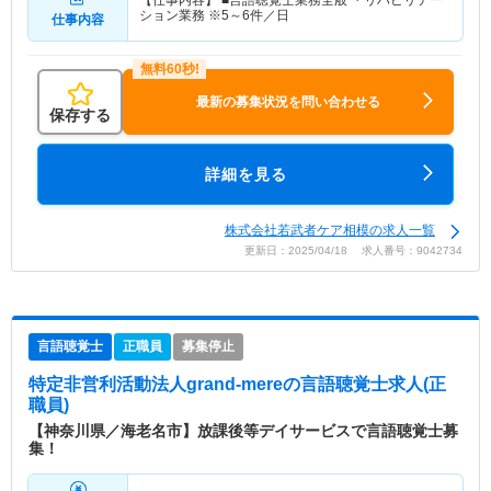
ション業務 ※5～6件／日
仕事内容
最新の募集状況を問い合わせる
保存する
詳細を見る
株式会社若武者ケア相模の求人一覧
更新日：2025/04/18 求人番号：9042734
言語聴覚士
正職員
募集停止
特定非営利活動法人grand-mere
の言語聴覚士求人(正
職員)
【神奈川県／海老名市】放課後等デイサービスで言語聴覚士募
集！