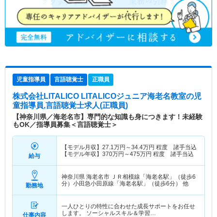
児童指導員
言語聴覚士
正職員
株式会社LITALICO LITALICOジュニア海老名教室
の児
童指導員,言語聴覚士求人(正職員)
【神奈川県／海老名市】専門的な知識も身につきます！未経験
もOK／指導員募集＜言語聴覚士＞
【モデル月収】
27.1
万円～
34.4
万円
程度 諸手当込
【モデル年収】
370
万円～
475
万円
程度 諸手当込
給与
神奈川県 海老名市
ＪＲ相模線「海老名駅」（徒歩6
分）小田急小田原線「海老名駅」（徒歩6分） 他
勤務地
一人ひとりの特性に合わせた成長サポートをお任せ
します。 ソーシャルスキル＆学習…
仕事内容