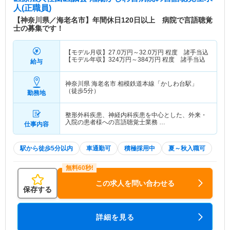
人(正職員)
【神奈川県／海老名市】年間休日120日以上 病院で言語聴覚
士の募集です！
【モデル月収】
27.0
万円～
32.0
万円
程度 諸手当込
【モデル年収】
324
万円～
384
万円
程度 諸手当込
給与
神奈川県 海老名市
相模鉄道本線「かしわ台駅」
（徒歩5分）
勤務地
整形外科疾患、神経内科疾患を中心とした、外来・
入院の患者様への言語聴覚士業務 …
仕事内容
駅から徒歩5分以内
車通勤可
積極採用中
夏～秋入職可
この求人を問い合わせる
保存する
詳細を見る