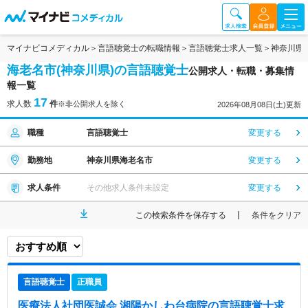
マイナビコメディカル
言語聴覚士の転職情報
言語聴覚士求人一覧
神奈川県
海老名市(神奈川県)の言語聴覚士
公開求人・転職・募集情
報一覧
17
求人数
件
※非公開求人を除く
2026年08月08日(土)更新
職種
言語聴覚士
変更する
勤務地
神奈川県海老名市
変更する
求人条件
その他求人条件未設定
変更する
この検索条件を保存する
条件をクリア
言語聴覚士
正職員
医療法人社団医誠会 湘陽かしわ台病院
の言語聴覚士求