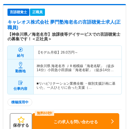
言語聴覚士
正職員
キャレオス株式会社 夢門塾海老名
の言語聴覚士求人(正
職員)
【神奈川県／海老名市】放課後等デイサービスでの言語聴覚士
の募集です！＜正社員＞
【モデル月収】
26.0
万円～
給与
神奈川県 海老名市
ＪＲ相模線「海老名駅」（徒歩
14分）小田急小田原線「海老名駅」（徒歩14分）
勤務地
他
■リハビリテーション業務全般 ・個別支援計画に基
いた、一人ひとりに合った支援（…
仕事内容
積極採用中
この求人を問い合わせる
保存する