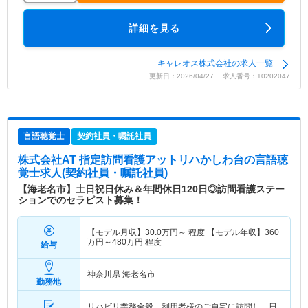
詳細を見る
キャレオス株式会社の求人一覧
更新日：2026/04/27 求人番号：10202047
言語聴覚士
契約社員・嘱託社員
株式会社AT 指定訪問看護アットリハかしわ台
の言語聴
覚士求人(契約社員・嘱託社員)
【海老名市】土日祝日休み＆年間休日120日◎訪問看護ステー
ションでのセラピスト募集！
【モデル月収】
30.0
万円～
程度 【モデル年収】
360
万円～
480
万円
程度
給与
神奈川県 海老名市
勤務地
リハビリ業務全般。利用者様のご自宅に訪問し、日