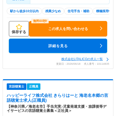
駅から徒歩10分以内
残業少なめ
住宅手当・補助
積極採用中
この求人を問い合わせる
保存する
詳細を見る
株式会社LITALICOの求人一覧
更新日：2026/06/18 求人番号：10114835
言語聴覚士
正職員
ハッピーライフ株式会社 きらりはーと 海老名本郷
の言
語聴覚士求人(正職員)
【神奈川県／海老名市】手当充実♪児童発達支援・放課後等デ
イサービスの言語聴覚士募集＜正社員＞