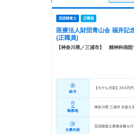
言語聴覚士
正職員
医療法人財団青山会 福井記
(正職員)
【神奈川県／三浦市】 精神科病院
【モデル月収】
24.6
万円
給与
神奈川県 三浦市
京急久
勤務地
言語聴覚士業務全般を行
仕事内容