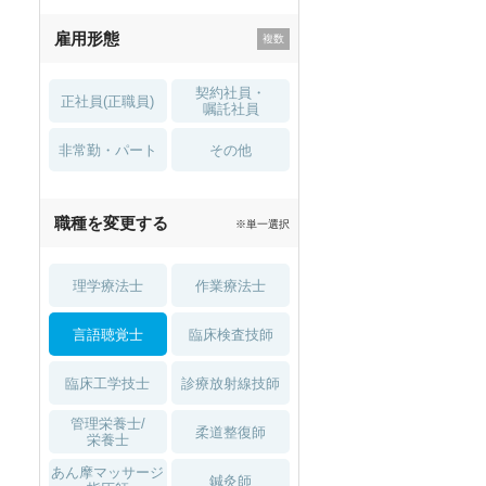
残業少なめ
寮・借り上げ
雇用形態
託児所・
住宅手当・補助
育児補助
契約社員・
正社員(正職員)
土日祝休
無資格 OK
嘱託社員
非常勤・パート
積極採用中
WEB面接OK
その他
2027年4月入職可
夏～秋入職可
職種を変更する
※単一選択
1月入職可
理学療法士
作業療法士
言語聴覚士
臨床検査技師
臨床工学技士
診療放射線技師
管理栄養士/
柔道整復師
栄養士
あん摩マッサージ
鍼灸師