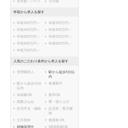
非常勤・パート
その他
鎌倉市
藤沢市
小田原市
茅ヶ崎市
年収から求人を探す
逗子市
三浦市
年収300万円～
年収350万円～
秦野市
厚木市
年収400万円～
年収450万円～
大和市
伊勢原市
年収500万円～
年収550万円～
海老名市
座間市
年収600万円～
年収650万円～
南足柄市
綾瀬市
年収700万円～
三浦郡葉山町
高座郡寒川町
中郡大磯町
中郡二宮町
人気のこだわり条件から求人を探す
足柄上郡中井町
足柄上郡大井町
足柄上郡松田町
足柄上郡山北町
管理職求人
駅から徒歩5分以
内
足柄上郡開成町
足柄下郡箱根町
駅から徒歩10分
車通勤可
足柄下郡真鶴町
足柄下郡湯河原
以内
町
未経験OK
新卒OK
愛甲郡愛川町
愛甲郡清川村
残業少なめ
寮・借り上げ
住宅手当・補助
託児所・育児補
助
土日祝休
無資格 OK
積極採用中
WEB面接OK