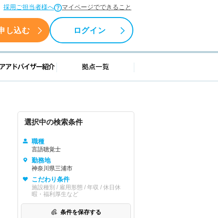
採用ご担当者様へ
マイページでできること
申し込む
ログイン
援情報
キャリアアドバイザー紹介
拠点一覧
選択中の検索条件
職種
言語聴覚士
勤務地
神奈川県三浦市
こだわり条件
施設種別 / 雇用形態 / 年収 / 休日休
暇・福利厚生など
条件を保存する