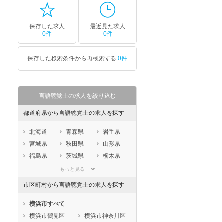
保存した求人
最近見た求人
0件
0件
保存した検索条件から再検索する
0件
セラピスト
セラピスト
ートダ
世の中の需要の高まりととも
ワークライフバランス重視派
スト向け
に増加傾向の「介護施設」求
の方へ！なぜ120日が基準？
人をご紹介！
数え方も解説
言語聴覚士の求人を絞り込む
都道府県から言語聴覚士の求人を探す
北海道
青森県
岩手県
宮城県
秋田県
山形県
福島県
茨城県
栃木県
群馬県
埼玉県
千葉県
もっと見る
東京都
神奈川県
新潟県
市区町村から言語聴覚士の求人を探す
山梨県
長野県
富山県
石川県
福井県
岐阜県
横浜市すべて
静岡県
愛知県
三重県
横浜市鶴見区
横浜市神奈川区