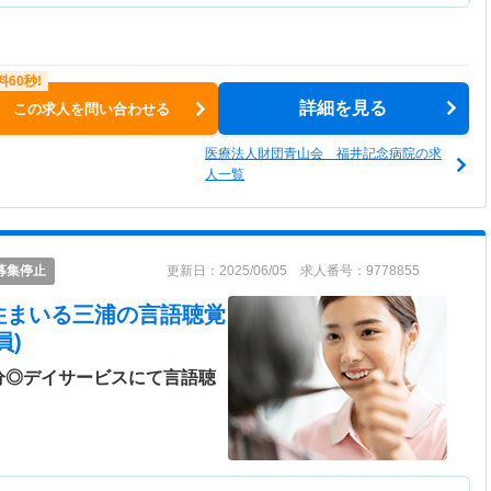
詳細を見る
この求人を問い合わせる
医療法人財団青山会 福井記念病院の求
人一覧
募集停止
更新日：2025/06/05 求人番号：9778855
住まいる三浦
の言語聴覚
員)
分◎デイサービスにて言語聴