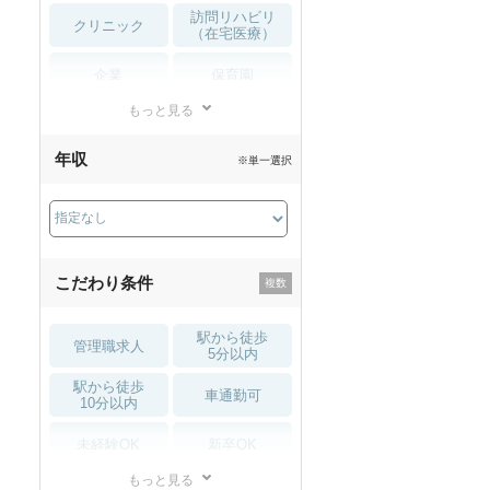
訪問リハビリ
クリニック
（在宅医療）
企業
保育園
もっと見る
小児リハビリ
整骨院
年収
※単一選択
接骨院
訪問マッサージ
薬局・
その他
ドラッグストア
こだわり条件
駅から徒歩
管理職求人
5分以内
駅から徒歩
車通勤可
10分以内
未経験OK
新卒OK
もっと見る