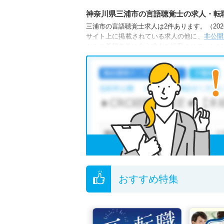
神奈川県三浦市の言語聴覚士の求人・転
三浦市の言語聴覚士求人は2件あります。（2026
サイト上に掲載されている求人の他に、
非公開
からご希望条件に合う求人を提案させていただ
三浦市の言語聴覚士求人では以下のような条件
・
積極採用中
・
正社員(正職員)
・
病院
・
他の条件でも人気の求人がございますので、「
全国の言語聴覚士求人
から検索いただくことも
無料転職支援サービス
にお申し込みいただくと
ご希望条件がまだ定まっていない方は
人気の希
転職支援の他、情報収集や募集状況の確認も、
おすすめ特集