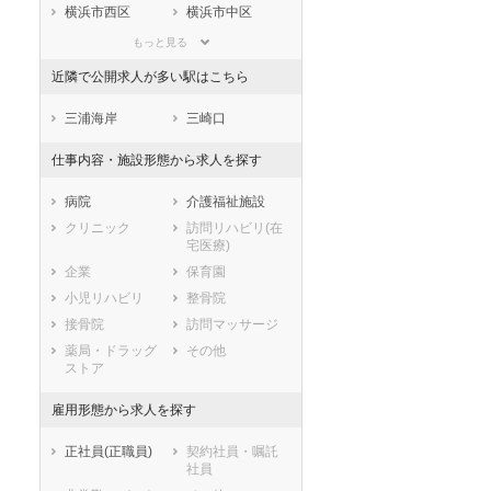
滋賀県
京都府
大阪府
横浜市西区
横浜市中区
兵庫県
奈良県
和歌山県
横浜市南区
横浜市保土ケ谷
もっと見る
区
鳥取県
島根県
岡山県
近隣で公開求人が多い駅はこちら
横浜市磯子区
横浜市金沢区
広島県
山口県
徳島県
横浜市港北区
横浜市戸塚区
香川県
愛媛県
高知県
三浦海岸
三崎口
横浜市港南区
横浜市旭区
福岡県
佐賀県
長崎県
仕事内容・施設形態から求人を探す
横浜市緑区
横浜市瀬谷区
熊本県
大分県
宮崎県
横浜市栄区
横浜市泉区
鹿児島県
沖縄県
病院
介護福祉施設
横浜市青葉区
横浜市都筑区
クリニック
訪問リハビリ(在
川崎市すべて
宅医療)
川崎市川崎区
川崎市幸区
企業
保育園
川崎市中原区
川崎市高津区
小児リハビリ
整骨院
川崎市多摩区
川崎市宮前区
接骨院
訪問マッサージ
川崎市麻生区
薬局・ドラッグ
その他
ストア
相模原市すべて
相模原市緑区
相模原市中央区
雇用形態から求人を探す
相模原市南区
市部
正社員(正職員)
契約社員・嘱託
社員
横須賀市
平塚市