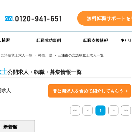
0120-941-651
無料転職サポートを
ド
求人検索
転職成功事例
転職支
言語聴覚士求人一覧
神奈川県
三浦市の言語聴覚士求人一覧
覚士
公開求人・転職・募集情報一覧
開求人
非公開求人を含めて紹介してもらう
<<
<
>
>>
1
新着順