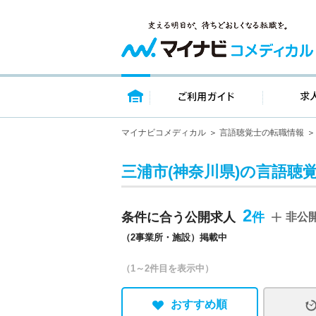
トップページ
ご利用ガイ
マイナビコメディカル
言語聴覚士の転職情報
三浦市(神奈川県)の言語聴
2
条件に合う公開求人
非公
（2事業所・施設）掲載中
（1～2件目を表示中）
おすすめ順