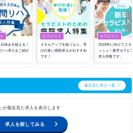
ト
セラピスト
セラピスト
土日休みを狙える！
スキルアップを狙うなら、学
2026年に向けてスタ
問リハ求人をご紹介
びの多い病院求人がおすすめ
ッシュ！新卒セラピ
です！
求人特集です。
最近見た求人一覧
たが最近見た求人を表示します
求人を探してみる