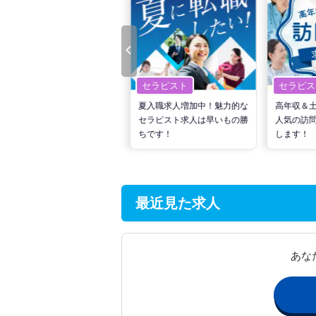
セラピスト
セラピスト
セラピス
転職で高収入を狙う！計画的
夏入職求人増加中！魅力的な
高年収＆
な活動でPTの好条件求人を
セラピスト求人は早いもの勝
人気の訪
見つけるには？
ちです！
します！
最近見た求人
あな