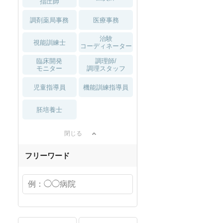
指圧師
調剤薬局事務
医療事務
治験
視能訓練士
コーディネーター
臨床開発
調理師/
モニター
調理スタッフ
児童指導員
機能訓練指導員
胚培養士
閉じる
フリーワード