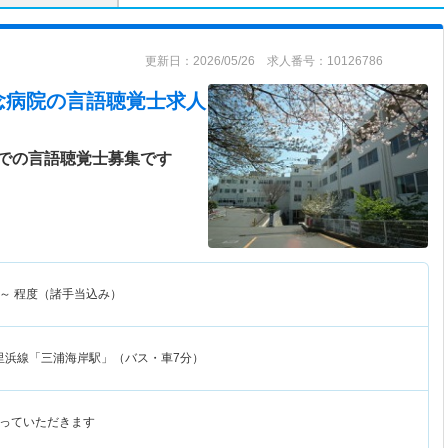
更新日：2026/05/26 求人番号：10126786
念病院
の言語聴覚士求人
での言語聴覚士募集です
～
程度（諸手当込み）
里浜線「三浦海岸駅」（バス・車7分）
っていただきます