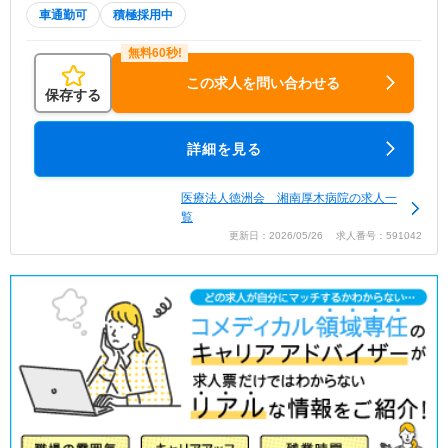
車通勤可
積極採用中
この求人を問い合わせる
保存する
詳細を見る
医療法人徳洲会 湘南厚木病院の求人一
覧
更新日：2026/05/26 求人番号：591042