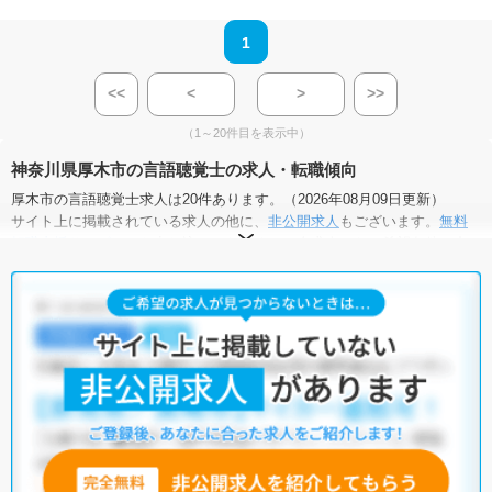
1
<<
<
>
>>
（1～20件目を表示中）
神奈川県厚木市の言語聴覚士の求人・転職傾向
厚木市の言語聴覚士求人は20件あります。（2026年08月09日更新）
サイト上に掲載されている求人の他に、
非公開求人
もございます。
無料
転職支援サービス
にお申し込みいただくと、全求人からご希望条件に合
う求人を提案させていただきます。
厚木市の言語聴覚士求人では以下のような条件が人気です。
・
土日祝休
・
積極採用中
・
新卒OK
・
正社員(正職員)
・
病院
・
クリニック
・
介護福祉施設
・
訪問リハビリ(在宅医療)
・
小児リハビ
リ
・
保育園
・
その他
他の条件でも人気の求人がございますので、「こだわり条件」から検索
いただくか、お気軽にお問い合わせください。
全国の言語聴覚士求人
から検索いただくことも可能です。