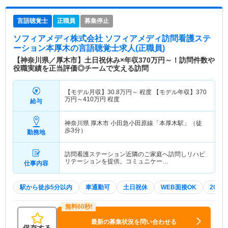
言語聴覚士
正職員
募集停止
ソフィアメディ株式会社 ソフィアメディ訪問看護ステ
ーション本厚木
の言語聴覚士求人(正職員)
【神奈川県／厚木市】土日祝休み×年収370万円～！訪問件数や
役職実績を正当評価◎チームで支える訪問
【モデル月収】
30.8
万円～
程度 【モデル年収】
370
万円～
410
万円
程度
給与
神奈川県 厚木市
小田急小田原線「本厚木駅」（徒
歩3分）
勤務地
訪問看護ステーション近隣のご家庭へ訪問しリハビ
リテーションを提供。コミュニケー…
仕事内容
駅から徒歩5分以内
車通勤可
土日祝休
WEB面接OK
202
最新の募集状況を問い合わせる
保存する