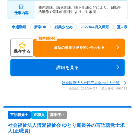
発声訓練、聴覚訓練、嚥下訓練などにより、日動生
活動作や活動の訓練により、対象者…
仕事内容
車通勤可
新卒OK
残業少なめ
2027年4月入職可
夏～秋入職
最新の募集状況を問い合わせる
保存する
詳細を見る
社会医療法人社団三思会の求人一覧
更新日：2026/04/27 求人番号：666528
言語聴覚士
正職員
募集停止
社会福祉法人博愛福祉会 ゆとり庵長谷
の言語聴覚士求
人(正職員)