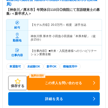
員)
【神奈川／厚木市】年間休日110日◎病院にて言語聴覚士の募
集♪＜新卒求人＞
【モデル月収】
20.0
万円～
程度 諸手当込
給与
神奈川県 厚木市
小田急小田原線「本厚木駅」（徒
歩15分）
勤務地
【仕事内容】 ■外来・入院患者様へのリハビリテー
ション業務全般
仕事内容
車通勤可
未経験OK
新卒OK
積極採用中
この求人を問い合わせる
保存する
詳細を見る