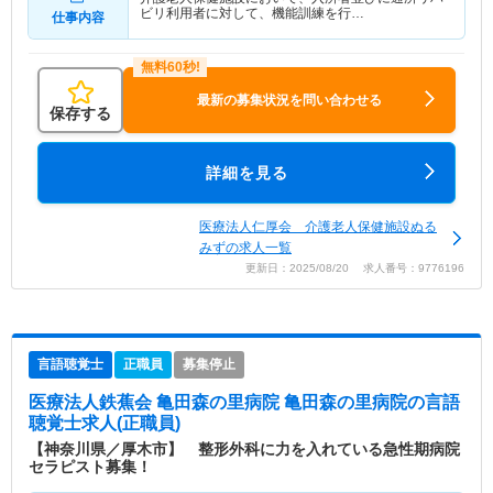
ビリ利用者に対して、機能訓練を行…
仕事内容
最新の募集状況を問い合わせる
保存する
詳細を見る
医療法人仁厚会 介護老人保健施設ぬる
みずの求人一覧
更新日：2025/08/20 求人番号：9776196
言語聴覚士
正職員
募集停止
医療法人鉄蕉会 亀田森の里病院 亀田森の里病院
の言語
聴覚士求人(正職員)
【神奈川県／厚木市】 整形外科に力を入れている急性期病院
セラピスト募集！