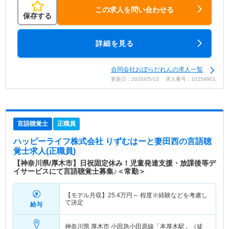
この求人を問い合わせる
保存する
詳細を見る
合同会社おぼらだれんの求人一覧
更新日：2026/05/13 求人番号：10259901
言語聴覚士
正職員
ハッピーライフ株式会社 りずむはーと妻田西
の言語聴
覚士求人(正職員)
【神奈川県/厚木市】日祝固定休み！児童発達支援・放課後等デ
イサービスにて言語聴覚士募集♪＜常勤＞
【モデル月収】
25.4
万円～
程度※経験などを考慮し
て決定
給与
神奈川県 厚木市
小田急小田原線「本厚木駅」（徒