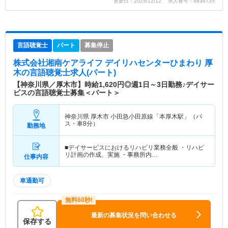
更新日：2025/12/12 求人番号：9834735
言語聴覚士
パート
募集停止
株式会社湘南ケアライフ デイリハセンターひまわり 厚
木
の言語聴覚士求人(パート)
【神奈川県／厚木市】時給1,620円◎週1日～3日勤務♪デイサー
ビスの言語聴覚士募集＜パート＞
神奈川県 厚木市
小田急小田原線「本厚木駅」（バ
ス・車8分）
勤務地
■デイサービスにおけるリハビリ業務全般 ・リハビ
リ計画の作成、実施 ・事務所内…
仕事内容
車通勤可
最新の募集状況を問い合わせる
保存する