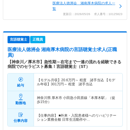
医療法人徳洲会 湘南厚木病院の求人一
覧
更新日：2026/05/26 求人番号：10125823
言語聴覚士
正職員
医療法人徳洲会 湘南厚木病院
の言語聴覚士求人(正職
員)
【神奈川／厚木市】急性期～在宅まで一連の流れを経験できる
病院でのセラピスト募集！言語聴覚士（ST）
【モデル月収】
20.6
万円～
程度 諸手当込 【モデ
ル年収】
301
万円～
程度 諸手当込
給与
神奈川県 厚木市
小田急小田原線「本厚木駅」（徒
歩15分）
勤務地
【仕事内容】 ■外来・入院患者様へのリハビリテー
ション業務全般 日常生活動作や…
仕事内容