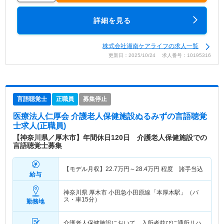
詳細を見る
株式会社湘南ケアライフの求人一覧
更新日：2025/10/24 求人番号：10195316
言語聴覚士
正職員
募集停止
医療法人仁厚会 介護老人保健施設ぬるみず
の言語聴覚
士求人(正職員)
【神奈川県／厚木市】年間休日120日 介護老人保健施設での
言語聴覚士募集
【モデル月収】
22.7
万円～
28.4
万円
程度 諸手当込
給与
神奈川県 厚木市
小田急小田原線「本厚木駅」（バ
ス・車15分）
勤務地
介護老人保健施設において、入所者並びに通所リハ