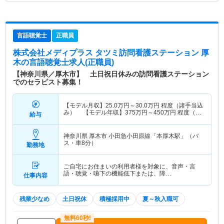
言語聴覚士
正職員
株式会社メディプラス タツミ訪問看護ステーション 厚
木
の言語聴覚士求人(正職員)
【神奈川県／厚木市】 土日祝日休みの訪問看護ステーション
でのセラピスト募集！
【モデル月収】
25.0
万円～
30.0
万円
程度（諸手当込
み） 【モデル年収】
375
万円～
450
万円
程度（諸
給与
手当込み）
神奈川県 厚木市
小田急小田原線「本厚木駅」（バ
ス・車8分）
勤務地
ご自宅にお住まいの利用者様を対象に、音声・言
語・聴覚・嚥下の機能低下または、障…
仕事内容
残業少なめ
土日祝休
積極採用中
夏～秋入職可