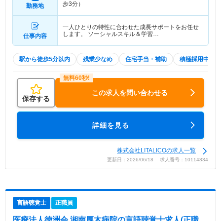
歩3分）
勤務地
一人ひとりの特性に合わせた成長サポートをお任せ
します。 ソーシャルスキル＆学習…
仕事内容
駅から徒歩5分以内
残業少なめ
住宅手当・補助
積極採用中
この求人を問い合わせる
保存する
詳細を見る
株式会社LITALICOの求人一覧
更新日：2026/06/18 求人番号：10114834
言語聴覚士
正職員
医療法人徳洲会 湘南厚木病院
の言語聴覚士求人(正職