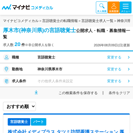
マイナビコメディカル
言語聴覚士の転職情報
言語聴覚士求人一覧
神奈川県
厚木市(神奈川県)の言語聴覚士
公開求人・転職・募集情報一
覧
20
求人数
件
※非公開求人を除く
2026年08月09日(日)更新
職種
言語聴覚士
変更する
勤務地
神奈川県厚木市
変更する
求人条件
その他求人条件未設定
変更する
この検索条件を保存する
条件をクリア
言語聴覚士
パート
株式会社メディプラス タツミ訪問看護ステーション 厚