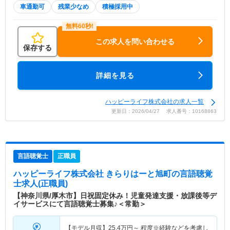
車通勤可
残業少なめ
積極採用中
この求人を問い合わせる
保存する
詳細を見る
ハッピーライフ株式会社の求人一覧
更新日：2026/04/27 求人番号：10168863
言語聴覚士
正職員
ハッピーライフ株式会社 きらりはーと旭町
の言語聴覚
士求人(正職員)
【神奈川県/厚木市】日祝固定休み！児童発達支援・放課後等デ
イサービスにて言語聴覚士募集♪＜常勤＞
【モデル月収】
25.4
万円～
程度※経験などを考慮し