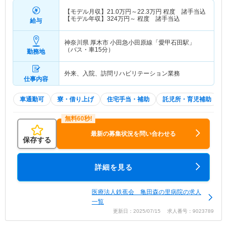
【モデル月収】
21.0
万円～
22.3
万円
程度 諸手当込
【モデル年収】
324
万円～
程度 諸手当込
給与
神奈川県 厚木市
小田急小田原線「愛甲石田駅」
（バス・車15分）
勤務地
外来、入院、訪問リハビリテーション業務
仕事内容
車通勤可
寮・借り上げ
住宅手当・補助
託児所・育児補助
最新の募集状況を問い合わせる
保存する
詳細を見る
医療法人鉄蕉会 亀田森の里病院の求人
一覧
更新日：2025/07/15 求人番号：9023789