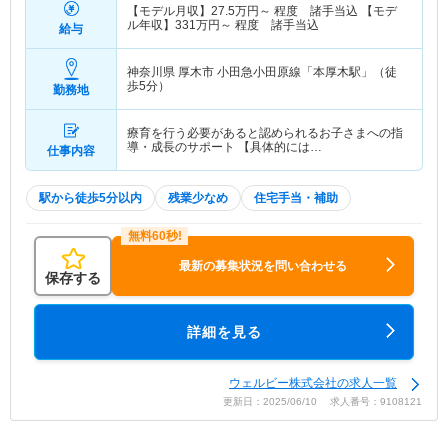
【モデル月収】
27.5
万円～
程度 諸手当込 【モデ
ル年収】
331
万円～
程度 諸手当込
給与
神奈川県 厚木市
小田急小田原線「本厚木駅」（徒
歩5分）
勤務地
療育を行う必要があると認められるお子さまへの指
導・成長のサポート 【具体的には…
仕事内容
駅から徒歩5分以内
残業少なめ
住宅手当・補助
最新の募集状況を問い合わせる
保存する
詳細を見る
ウェルビー株式会社の求人一覧
更新日：2025/06/10 求人番号：9108121