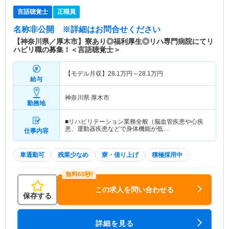
言語聴覚士
正職員
名称非公開
※詳細はお問合せください
【神奈川県／厚木市】寮あり◎福利厚生◎リハ専門病院にてリ
ハビリ職の募集！＜言語聴覚士＞
【モデル月収】
28.1
万円～
28.1
万円
給与
神奈川県 厚木市
勤務地
■リハビリテーション業務全般（脳血管疾患や心疾
患、運動器疾患などで身体機能が低…
仕事内容
車通勤可
残業少なめ
寮・借り上げ
積極採用中
この求人を問い合わせる
保存する
詳細を見る