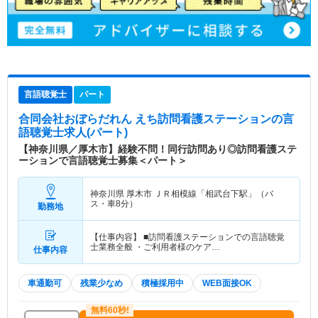
言語聴覚士
パート
合同会社おぼらだれん えち訪問看護ステーション
の言
語聴覚士求人(パート)
【神奈川県／厚木市】経験不問！同行訪問あり◎訪問看護ステ
ーションで言語聴覚士募集＜パート＞
神奈川県 厚木市
ＪＲ相模線「相武台下駅」（バ
ス・車8分）
勤務地
【仕事内容】 ■訪問看護ステーションでの言語聴覚
士業務全般 ・ご利用者様のケア…
仕事内容
車通勤可
残業少なめ
積極採用中
WEB面接OK