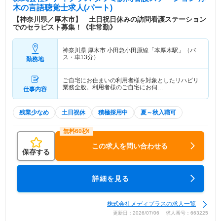
木
の言語聴覚士求人(パート)
【神奈川県／厚木市】 土日祝日休みの訪問看護ステーション
でのセラピスト募集！《非常勤》
神奈川県 厚木市
小田急小田原線「本厚木駅」（バ
ス・車13分）
勤務地
ご自宅にお住まいの利用者様を対象としたリハビリ
業務全般。利用者様のご自宅にお伺…
仕事内容
残業少なめ
土日祝休
積極採用中
夏～秋入職可
この求人を問い合わせる
保存する
詳細を見る
株式会社メディプラスの求人一覧
更新日：2026/07/06 求人番号：663225