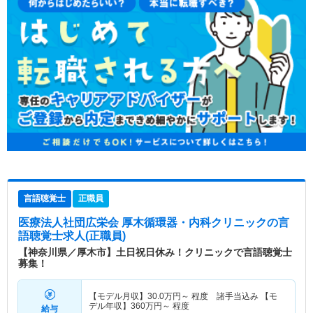
言語聴覚士
正職員
医療法人社団広栄会 厚木循環器・内科クリニック
の言
語聴覚士求人(正職員)
【神奈川県／厚木市】土日祝日休み！クリニックで言語聴覚士
募集！
【モデル月収】
30.0
万円～
程度 諸手当込み 【モ
デル年収】
360
万円～
程度
給与