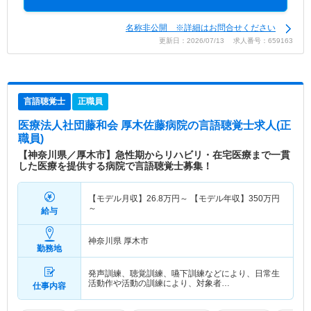
名称非公開 ※詳細はお問合せください
更新日：2026/07/13 求人番号：659163
言語聴覚士
正職員
医療法人社団藤和会 厚木佐藤病院
の言語聴覚士求人(正
職員)
【神奈川県／厚木市】急性期からリハビリ・在宅医療まで一貫
した医療を提供する病院で言語聴覚士募集！
【モデル月収】
26.8
万円～
【モデル年収】
350
万円
～
給与
神奈川県 厚木市
勤務地
発声訓練、聴覚訓練、嚥下訓練などにより、日常生
活動作や活動の訓練により、対象者…
仕事内容