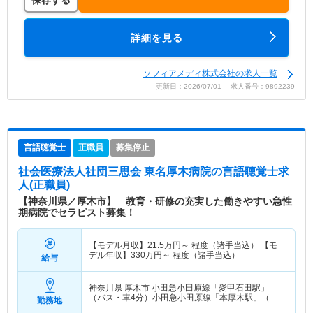
詳細を見る
ソフィアメディ株式会社の求人一覧
更新日：2026/07/01 求人番号：9892239
言語聴覚士
正職員
募集停止
社会医療法人社団三思会 東名厚木病院
の言語聴覚士求
人(正職員)
【神奈川県／厚木市】 教育・研修の充実した働きやすい急性
期病院でセラピスト募集！
【モデル月収】
21.5
万円～
程度（諸手当込） 【モ
デル年収】
330
万円～
程度（諸手当込）
給与
神奈川県 厚木市
小田急小田原線「愛甲石田駅」
（バス・車4分）小田急小田原線「本厚木駅」（バ
勤務地
ス・車10分）