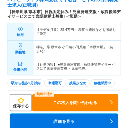
士求人(正職員)
【神奈川県/厚木市】日祝固定休み！児童発達支援・放課後等デ
イサービスにて言語聴覚士募集♪＜常勤＞
【モデル月収】
25.4
万円～
程度※経験などを考慮し
て決定
給与
神奈川県 厚木市
小田急小田原線「本厚木駅」（徒
歩4分）
勤務地
【仕事内容】 ■児童発達支援・放課後等デイサービ
スにて児童療育業務 ・児童指導…
仕事内容
駅から徒歩5分以内
車通勤可
残業少なめ
積極採用中
この求人を問い合わせる
保存する
詳細を見る