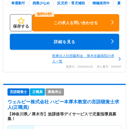
車通勤可
残業少なめ
託児所・育児補助
積極採用中
夏～秋
この求人を問い合わせる
保存する
詳細を見る
医療法人社団藤和会 厚木佐藤病院の求
人一覧
更新日：2026/05/26 求人番号：555997
言語聴覚士
正職員
募集停止
ウェルビー株式会社 ハビー本厚木教室
の言語聴覚士求
人(正職員)
【神奈川県／厚木市】放課後等デイサービスで児童指導員募
集！