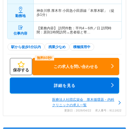
神奈川県 厚木市
小田急小田原線「本厚木駅」（徒
歩1分）
勤務地
【業務内容】 訪問件数：平均4～6件／日 訪問時
間：原則1時間訪問→患者様と寄…
仕事内容
駅から徒歩5分以内
残業少なめ
積極採用中
この求人を問い合わせる
保存する
詳細を見る
医療法人社団広栄会 厚木循環器・内科
クリニックの求人一覧
更新日：2026/04/22 求人番号：9111622