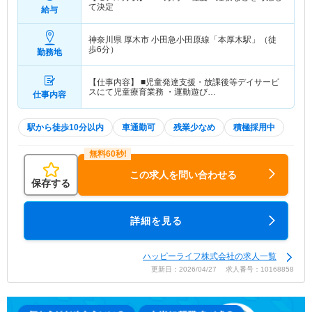
て決定
給与
神奈川県 厚木市
小田急小田原線「本厚木駅」（徒
歩6分）
勤務地
【仕事内容】 ■児童発達支援・放課後等デイサービ
スにて児童療育業務 ・運動遊び…
仕事内容
駅から徒歩10分以内
車通勤可
残業少なめ
積極採用中
この求人を問い合わせる
保存する
詳細を見る
ハッピーライフ株式会社の求人一覧
更新日：2026/04/27 求人番号：10168858