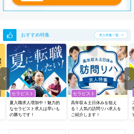
無料転職支援サービス
にお申し込みいただくと、ご希望条件をヒアリン
グした上で求人をご提案いたします。
ご希望条件がまだ定まっていない方は
人気の希望条件をピックアップし
た求人特集
をぜひご活用ください。
転職支援の他、情報収集や募集状況の確認も、お気軽にご相談くださ
い。
おすすめ特集
求人特集一覧
セラピスト
セラピスト
夏入職求人増加中！魅力的
高年収＆土日休みを狙え
なセラピスト求人は早いも
る！人気の訪問リハ求人を
の勝ちです！
ご紹介します！