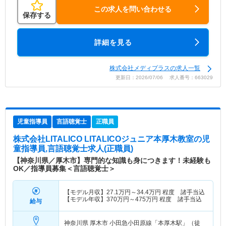
この求人を問い合わせる
保存する
詳細を見る
株式会社メディプラスの求人一覧
更新日：2026/07/06 求人番号：663029
児童指導員
言語聴覚士
正職員
株式会社LITALICO LITALICOジュニア本厚木教室
の児
童指導員,言語聴覚士求人(正職員)
【神奈川県／厚木市】専門的な知識も身につきます！未経験も
OK／指導員募集＜言語聴覚士＞
【モデル月収】
27.1
万円～
34.4
万円
程度 諸手当込
【モデル年収】
370
万円～
475
万円
程度 諸手当込
給与
神奈川県 厚木市
小田急小田原線「本厚木駅」（徒