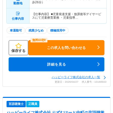
歩26分）
勤務地
【仕事内容】 ■児童発達支援・放課後等デイサービ
スにて児童療育業務 ・児童指導…
仕事内容
車通勤可
残業少なめ
積極採用中
この求人を問い合わせる
保存する
詳細を見る
ハッピーライフ株式会社の求人一覧
更新日：2026/04/27 求人番号：10168943
言語聴覚士
正職員
ハッピーライフ株式会社 りずむはーと中町
の言語聴覚