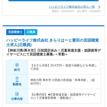
ハッピーライフ株式会社の求人一覧
更新日：2026/04/27 求人番号：10168931
言語聴覚士
正職員
ハッピーライフ株式会社 きらりはーと妻田
の言語聴覚
士求人(正職員)
【神奈川県/厚木市】日祝固定休み！児童発達支援・放課後等デ
イサービスにて言語聴覚士募集♪＜常勤＞
【モデル月収】
25.4
万円～
程度※経験などを考慮し
て決定
給与
神奈川県 厚木市
小田急小田原線「本厚木駅」（徒
歩23分）
勤務地
【仕事内容】 ■児童発達支援・放課後等デイサービ
スにて児童療育業務 ・運動遊び…
仕事内容