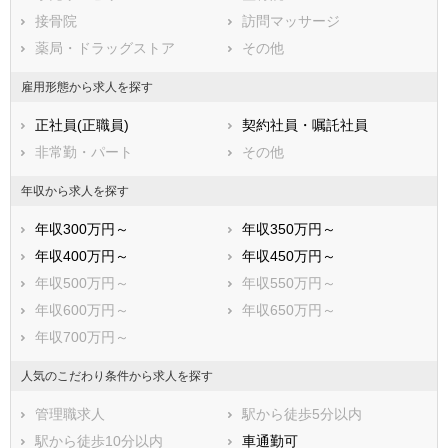
川崎市川崎区
接骨院
川崎市幸区
訪問マッサージ
川崎市中原区
薬局・ドラッグストア
川崎市高津区
その他
川崎市多摩区
川崎市宮前区
雇用形態から求人を探す
川崎市麻生区
正社員(正職員)
契約社員・嘱託社員
相模原市すべて
非常勤・パート
その他
相模原市緑区
相模原市中央区
相模原市南区
年収から求人を探す
市部
年収300万円～
年収350万円～
横須賀市
平塚市
年収400万円～
年収450万円～
鎌倉市
藤沢市
年収500万円～
年収550万円～
小田原市
茅ヶ崎市
年収600万円～
年収650万円～
逗子市
三浦市
年収700万円～
秦野市
厚木市
大和市
伊勢原市
人気のこだわり条件から求人を探す
海老名市
座間市
管理職求人
駅から徒歩5分以内
南足柄市
綾瀬市
駅から徒歩10分以内
車通勤可