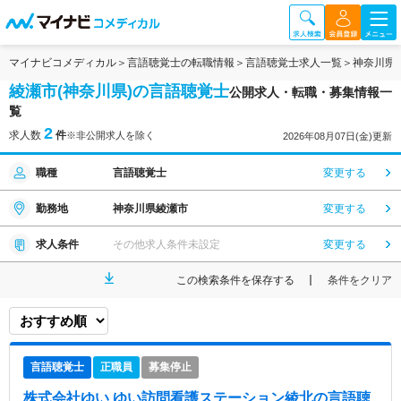
マイナビコメディカル
言語聴覚士の転職情報
言語聴覚士求人一覧
神奈川県
綾瀬市(神奈川県)の言語聴覚士
公開求人・転職・募集情報一
覧
2
求人数
件
※非公開求人を除く
2026年08月07日(金)更新
職種
言語聴覚士
変更する
勤務地
神奈川県綾瀬市
変更する
求人条件
その他求人条件未設定
変更する
この検索条件を保存する
条件をクリア
言語聴覚士
正職員
募集停止
株式会社ゆい ゆい訪問看護ステーション綾北
の言語聴