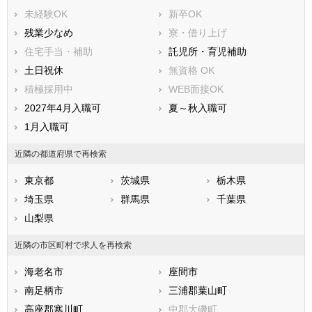
三浦郡葉山町
高座郡寒川町
未経験OK
新卒OK
中郡大磯町
中郡二宮町
残業少なめ
寮・借り上げ
足柄上郡中井町
足柄上郡大井町
住宅手当・補助
託児所・育児補助
足柄上郡松田町
足柄上郡山北町
土日祝休
無資格 OK
足柄上郡開成町
足柄下郡箱根町
積極採用中
WEB面接OK
足柄下郡真鶴町
足柄下郡湯河原町
2027年4月入職可
夏～秋入職可
愛甲郡愛川町
愛甲郡清川村
1月入職可
近隣の都道府県で再検索
東京都
茨城県
栃木県
埼玉県
群馬県
千葉県
山梨県
近隣の市区町村で求人を再検索
海老名市
座間市
南足柄市
三浦郡葉山町
高座郡寒川町
中郡大磯町