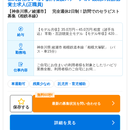
覚士求人(正職員)
【神奈川県／綾瀬市】 完全週休2日制！訪問でのセラピスト
募集《相鉄本線》
【モデル月収】
35.0
万円～
45.0
万円
程度（諸手当
込） 常勤・言語聴覚士モデル 【モデル年収】
420
万
給与
円～
480
万円
程度（諸手当込） 常勤・言語聴覚士モ
デル
神奈川県 綾瀬市
相模鉄道本線「相模大塚駅」（バ
ス・車15分）
勤務地
ご自宅にお住まいの利用者様を対象としたリハビリ
業務全般。利用者様のご自宅にお伺…
仕事内容
車通勤可
残業少なめ
託児所・育児補助
最新の募集状況を問い合わせる
保存する
詳細を見る