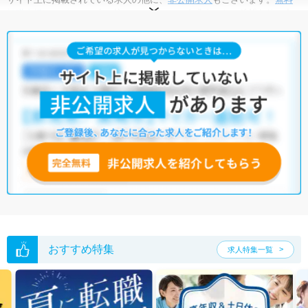
転職支援サービス
にお申し込みいただくと、全求人からご希望条件に合
う求人を提案させていただきます。
綾瀬市の言語聴覚士求人では以下のような条件が人気です。
・
土日祝休
・
残業少なめ
・
託児所・育児補助あり
・
正社員(正職員)
・
介護福祉施設
・
訪問リハビリ(在宅医療)
他の条件でも人気の求人がございますので、「こだわり条件」から検索
いただくか、お気軽にお問い合わせください。
全国の言語聴覚士求人
から検索いただくことも可能です。
無料転職支援サービス
にお申し込みいただくと、ご希望条件をヒアリン
グした上で求人をご提案いたします。
ご希望条件がまだ定まっていない方は
人気の希望条件をピックアップし
た求人特集
をぜひご活用ください。
転職支援の他、情報収集や募集状況の確認も、お気軽にご相談くださ
い。
おすすめ特集
求人特集一覧