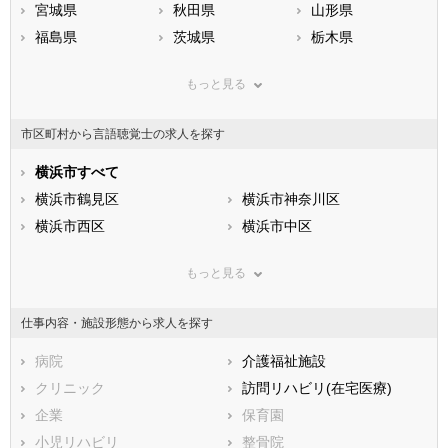
宮城県
秋田県
山形県
福島県
茨城県
栃木県
群馬県
埼玉県
千葉県
もっと見る
東京都
神奈川県
新潟県
山梨県
長野県
富山県
市区町村から言語聴覚士の求人を探す
石川県
福井県
岐阜県
静岡県
横浜市すべて
愛知県
三重県
滋賀県
横浜市鶴見区
京都府
横浜市神奈川区
大阪府
兵庫県
横浜市西区
奈良県
横浜市中区
和歌山県
鳥取県
横浜市南区
島根県
横浜市保土ケ谷区
岡山県
もっと見る
広島県
横浜市磯子区
山口県
横浜市金沢区
徳島県
香川県
横浜市港北区
愛媛県
横浜市戸塚区
高知県
仕事内容・施設形態から求人を探す
福岡県
横浜市港南区
佐賀県
横浜市旭区
長崎県
熊本県
横浜市緑区
病院
大分県
横浜市瀬谷区
介護福祉施設
宮崎県
鹿児島県
横浜市栄区
クリニック
沖縄県
横浜市泉区
訪問リハビリ(在宅医療)
横浜市青葉区
企業
横浜市都筑区
保育園
川崎市すべて
小児リハビリ
整骨院