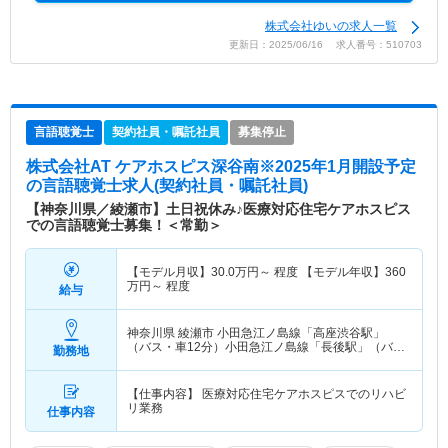
株式会社ゆいの求人一覧
更新日：2025/06/16 求人番号：510703
言語聴覚士
契約社員・嘱託社員
募集停止
株式会社AT ケアホスピス深谷南※2025年1月開設予定
の言語聴覚士求人(契約社員・嘱託社員)
【神奈川県／綾瀬市】土日祝休み♪医療対応住宅ケアホスピス
での言語聴覚士募集！＜常勤＞
【モデル月収】
30.0
万円～
程度 【モデル年収】
360
万円～
程度
給与
神奈川県 綾瀬市
小田急江ノ島線「高座渋谷駅」
（バス・車12分）小田急江ノ島線「長後駅」（バ
勤務地
ス・車20分）
【仕事内容】 医療対応住宅ケアホスピスでのリハビ
リ業務
仕事内容