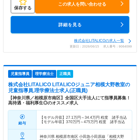
この求人を問い合わせる
保存する
詳細を見る
株式会社LITALICOの求人一覧
更新日：2026/06/15 求人番号：9064099
児童指導員
理学療法士
正職員
株式会社LITALICO LITALICOジュニア相模大野教室
の
児童指導員,理学療法士求人(正職員)
【神奈川県／相模原市南区】全国区大手法人にて指導員募集！
高待遇・福利厚生◎のオススメ求人
【モデル月収】
27.1
万円～
34.4
万円
程度 諸手当込
【モデル年収】
370
万円～
475
万円
程度 諸手当込
給与
神奈川県 相模原市南区
小田急小田原線「相模大野