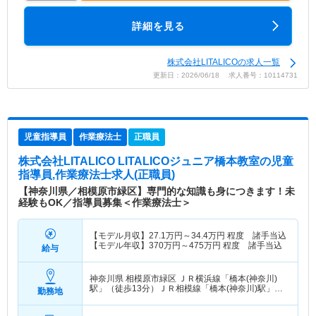
詳細を見る
株式会社LITALICOの求人一覧
更新日：2026/06/18 求人番号：10114731
児童指導員
作業療法士
正職員
株式会社LITALICO LITALICOジュニア橋本教室
の児童
指導員,作業療法士求人(正職員)
【神奈川県／相模原市緑区】専門的な知識も身につきます！未
経験もOK／指導員募集＜作業療法士＞
【モデル月収】
27.1
万円～
34.4
万円
程度 諸手当込
【モデル年収】
370
万円～
475
万円
程度 諸手当込
給与
神奈川県 相模原市緑区
ＪＲ横浜線「橋本(神奈川)
駅」（徒歩13分）ＪＲ相模線「橋本(神奈川)駅」
勤務地
（徒歩13分） 他