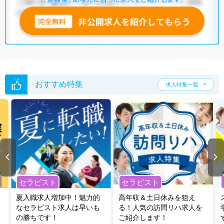
全国の児童指導員求人
から検索いただくことも可能です。
無料転職支援サービス
にお申し込みいただくと、ご希望条件をヒアリン
グした上で求人をご提案いたします。
ご希望条件がまだ定まっていない方は
人気の希望条件をピックアップし
た求人特集
をぜひご活用ください。
転職支援の他、情報収集や募集状況の確認も、お気軽にご相談くださ
い。
おすすめ特集
求人特集一覧
セラピスト
セラピスト
夏入職求人増加中！魅力的
高年収＆土日休みを狙え
なセラピスト求人は早いも
る！人気の訪問リハ求人を
の勝ちです！
ご紹介します！