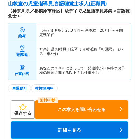
山教室
の児童指導員,言語聴覚士求人(正職員)
【神奈川県／相模原市緑区】放デイで児童指導員募集＜言語聴
覚士＞
【モデル月収】
23.0
万円～
基本給：
20
万円～
＋固
定残業代
給与
神奈川県 相模原市緑区
ＪＲ横浜線「相原駅」（バ
ス・車8分）
勤務地
あなたのスキルに合わせて、発達障がいを持つお子
様の療育に関する以下のお仕事をお…
仕事内容
車通勤可
積極採用中
この求人を問い合わせる
保存する
詳細を見る