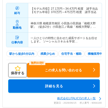
【モデル月収】
27.1
万円～
34.4
万円
程度 諸手当込
【モデル年収】
370
万円～
475
万円
程度 諸手当込
給与
神奈川県 相模原市南区
小田急小田原線「相模大野
駅」（徒歩2分）小田急江ノ島線「相模大野駅」
勤務地
（徒歩2分）
一人ひとりの特性に合わせた成長サポートをお任せ
します。 ソーシャルスキル＆学習…
仕事内容
駅から徒歩5分以内
残業少なめ
住宅手当・補助
積極採用中
この求人を問い合わせる
保存する
詳細を見る
株式会社LITALICOの求人一覧
更新日：2026/06/15 求人番号：9064100