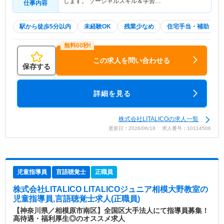
します。 ソーシャルスキル＆学習…
仕事内容
駅から徒歩5分以内
未経験OK
残業少なめ
住宅手当・補助
この求人を問い合わせる
保存する
詳細を見る
株式会社LITALICOの求人一覧
更新日：2026/06/18 求人番号：10114506
児童指導員
言語聴覚士
正職員
株式会社LITALICO LITALICOジュニア相模大野教室
の
児童指導員,言語聴覚士求人(正職員)
【神奈川県／相模原市南区】全国区大手法人にて指導員募集！
高待遇・福利厚生◎のオススメ求人