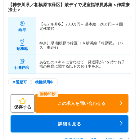
【神奈川県／相模原市緑区】放デイで児童指導員募集＜作業療
法士＞
【モデル月収】
23.0
万円～
基本給：
20
万円～
＋固
定残業代
給与
神奈川県 相模原市緑区
ＪＲ横浜線「相原駅」（バ
ス・車8分）
勤務地
あなたのスキルに合わせて、発達障がいを持つお子
様の療育に関する以下のお仕事をお…
仕事内容
車通勤可
積極採用中
この求人を問い合わせる
保存する
詳細を見る