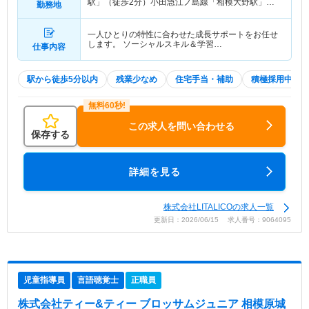
駅」（徒歩2分）小田急江ノ島線「相模大野駅」
勤務地
（徒歩2分）
一人ひとりの特性に合わせた成長サポートをお任せ
します。 ソーシャルスキル＆学習…
仕事内容
駅から徒歩5分以内
残業少なめ
住宅手当・補助
積極採用中
この求人を問い合わせる
保存する
詳細を見る
株式会社LITALICOの求人一覧
更新日：2026/06/15 求人番号：9064095
児童指導員
言語聴覚士
正職員
株式会社ティー&ティー ブロッサムジュニア 相模原城