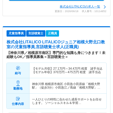
株式会社LITALICOの求人一覧
更新日：2026/06/18 求人番号：10114852
児童指導員
言語聴覚士
正職員
株式会社LITALICO LITALICOジュニア相模大野北口教
室
の児童指導員,言語聴覚士求人(正職員)
【神奈川県／相模原市南区】専門的な知識も身につきます！未
経験もOK／指導員募集＜言語聴覚士＞
【モデル月収】
27.1
万円～
34.4
万円
程度 諸手当込
【モデル年収】
370
万円～
475
万円
程度 諸手当込
給与
神奈川県 相模原市南区
小田急小田原線「相模大野
駅」（徒歩3分）小田急江ノ島線「相模大野駅」
勤務地
（徒歩3分）
一人ひとりの特性に合わせた成長サポートをお任せ
します。 ソーシャルスキル＆学習…
仕事内容