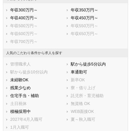
市部
年収300万円～
年収350万円～
横須賀市
平塚市
年収400万円～
年収450万円～
鎌倉市
藤沢市
年収500万円～
年収550万円～
小田原市
茅ヶ崎市
年収600万円～
年収650万円～
逗子市
三浦市
年収700万円～
秦野市
厚木市
大和市
伊勢原市
人気のこだわり条件から求人を探す
海老名市
座間市
管理職求人
駅から徒歩5分以内
南足柄市
綾瀬市
駅から徒歩10分以内
車通勤可
三浦郡葉山町
高座郡寒川町
未経験OK
新卒OK
中郡大磯町
中郡二宮町
残業少なめ
寮・借り上げ
足柄上郡中井町
足柄上郡大井町
住宅手当・補助
託児所・育児補助
足柄上郡松田町
足柄上郡山北町
土日祝休
無資格 OK
足柄上郡開成町
足柄下郡箱根町
積極採用中
WEB面接OK
足柄下郡真鶴町
足柄下郡湯河原町
2027年4月入職可
夏～秋入職可
愛甲郡愛川町
愛甲郡清川村
1月入職可