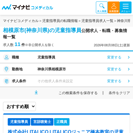
マイナビコメディカル
児童指導員の転職情報
児童指導員求人一覧
神奈川県
相模原市(神奈川県)の児童指導員
公開求人・転職・募集情
報一覧
11
求人数
件
※非公開求人を除く
2026年08月08日(土)更新
職種
児童指導員
変更する
勤務地
神奈川県相模原市
変更する
求人条件
その他求人条件未設定
変更する
この検索条件を保存する
条件をクリア
児童指導員
言語聴覚士
正職員
株式会社LITALICO LITALICOジュニア橋本教室
の児童