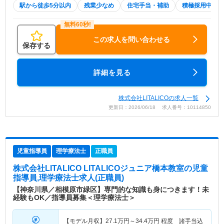
駅から徒歩5分以内
残業少なめ
住宅手当・補助
積極採用中
この求人を問い合わせる
保存する
詳細を見る
株式会社LITALICOの求人一覧
更新日：2026/06/18 求人番号：10114850
児童指導員
理学療法士
正職員
株式会社LITALICO LITALICOジュニア橋本教室
の児童
指導員,理学療法士求人(正職員)
【神奈川県／相模原市緑区】専門的な知識も身につきます！未
経験もOK／指導員募集＜理学療法士＞
【モデル月収】
27.1
万円～
34.4
万円
程度 諸手当込