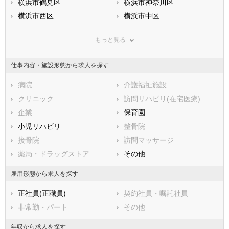
滋賀県
横浜市鶴見区
京都府
横浜市神奈川区
大阪府
兵庫県
横浜市西区
奈良県
横浜市中区
和歌山県
鳥取県
横浜市南区
島根県
横浜市保土ケ谷区
岡山県
もっと見る
広島県
横浜市磯子区
山口県
横浜市金沢区
徳島県
香川県
横浜市港北区
愛媛県
横浜市戸塚区
高知県
仕事内容・施設形態から求人を探す
福岡県
横浜市港南区
佐賀県
横浜市旭区
長崎県
熊本県
横浜市緑区
病院
大分県
横浜市瀬谷区
介護福祉施設
宮崎県
鹿児島県
横浜市栄区
クリニック
沖縄県
横浜市泉区
訪問リハビリ(在宅医療)
横浜市青葉区
企業
横浜市都筑区
保育園
川崎市すべて
小児リハビリ
整骨院
川崎市川崎区
接骨院
川崎市幸区
訪問マッサージ
川崎市中原区
薬局・ドラッグストア
川崎市高津区
その他
川崎市多摩区
川崎市宮前区
雇用形態から求人を探す
川崎市麻生区
正社員(正職員)
契約社員・嘱託社員
相模原市すべて
非常勤・パート
その他
相模原市緑区
相模原市中央区
相模原市南区
年収から求人を探す