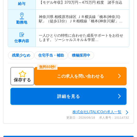
【モデル年収】
370
万円～
475
万円
程度 諸手当込
給与
神奈川県 相模原市緑区
ＪＲ横浜線「橋本(神奈川)
駅」（徒歩13分）ＪＲ相模線「橋本(神奈川)駅」
勤務地
（徒歩13分） 他
一人ひとりの特性に合わせた成長サポートをお任せ
します。 ソーシャルスキル＆学習…
仕事内容
残業少なめ
住宅手当・補助
積極採用中
この求人を問い合わせる
保存する
詳細を見る
株式会社LITALICOの求人一覧
更新日：2026/06/18 求人番号：10114732