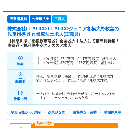
児童指導員
作業療法士
正職員
株式会社LITALICO LITALICOジュニア相模大野教室
の
児童指導員,作業療法士求人(正職員)
【神奈川県／相模原市南区】全国区大手法人にて指導員募集！
高待遇・福利厚生◎のオススメ求人
【モデル月収】
27.1
万円～
34.4
万円
程度 諸手当込
【モデル年収】
370
万円～
475
万円
程度 諸手当込
給与
神奈川県 相模原市南区
小田急小田原線「相模大野
駅」（徒歩2分）小田急江ノ島線「相模大野駅」
勤務地
（徒歩2分）
一人ひとりの特性に合わせた成長サポートをお任せ
します。 ソーシャルスキル＆学習…
仕事内容
駅から徒歩5分以内
残業少なめ
住宅手当・補助
積極採用中