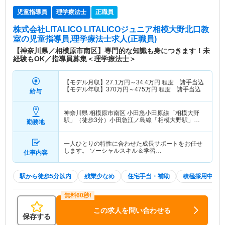
児童指導員
理学療法士
正職員
株式会社LITALICO LITALICOジュニア相模大野北口教
室
の児童指導員,理学療法士求人(正職員)
【神奈川県／相模原市南区】専門的な知識も身につきます！未
経験もOK／指導員募集＜理学療法士＞
【モデル月収】
27.1
万円～
34.4
万円
程度 諸手当込
【モデル年収】
370
万円～
475
万円
程度 諸手当込
給与
神奈川県 相模原市南区
小田急小田原線「相模大野
駅」（徒歩3分）小田急江ノ島線「相模大野駅」
勤務地
（徒歩3分）
一人ひとりの特性に合わせた成長サポートをお任せ
します。 ソーシャルスキル＆学習…
仕事内容
駅から徒歩5分以内
残業少なめ
住宅手当・補助
積極採用中
この求人を問い合わせる
保存する