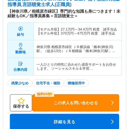
指導員,言語聴覚士求人(正職員)
【神奈川県／相模原市緑区】専門的な知識も身につきます！未
経験もOK／指導員募集＜言語聴覚士＞
【モデル月収】
27.1
万円～
34.4
万円
程度 諸手当込
【モデル年収】
370
万円～
475
万円
程度 諸手当込
給与
神奈川県 相模原市緑区
ＪＲ横浜線「橋本(神奈川)
駅」（徒歩13分）ＪＲ相模線「橋本(神奈川)駅」
勤務地
（徒歩13分） 他
一人ひとりの特性に合わせた成長サポートをお任せ
します。 ソーシャルスキル＆学習…
仕事内容
残業少なめ
住宅手当・補助
積極採用中
この求人を問い合わせる
保存する
詳細を見る