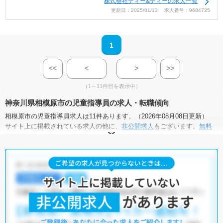
株式会社ティー&ティーの求人一覧
更新日：2025/01/13 求人番号：9684735
1
<<
<
>
>>
（1～11件目を表示中）
神奈川県相模原市の児童指導員の求人・転職傾向
相模原市の児童指導員求人は11件あります。（2026年08月08日更新）
サイト上に掲載されている求人の他に、
非公開求人
もございます。
無料
転職支援サービス
にお申し込みいただくと、全求人からご希望条件に合
う求人を提案させていただきます。
相模原市の児童指導員求人では以下のような条件が人気です。
・
積極採用中
・
残業少なめ
・
住宅手当・補助あり
・
正社員(正職員)
・
小児リハビリ
・
保育園
・
その他
他の条件でも人気の求人がございますので、「こだわり条件」から検索
いただくか、お気軽にお問い合わせください。