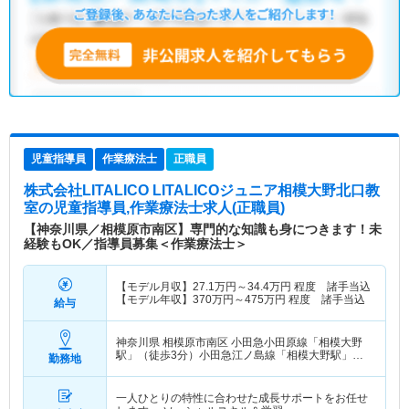
児童指導員
作業療法士
正職員
株式会社LITALICO LITALICOジュニア相模大野北口教
室
の児童指導員,作業療法士求人(正職員)
【神奈川県／相模原市南区】専門的な知識も身につきます！未
経験もOK／指導員募集＜作業療法士＞
【モデル月収】
27.1
万円～
34.4
万円
程度 諸手当込
【モデル年収】
370
万円～
475
万円
程度 諸手当込
給与
神奈川県 相模原市南区
小田急小田原線「相模大野
駅」（徒歩3分）小田急江ノ島線「相模大野駅」
勤務地
（徒歩3分）
一人ひとりの特性に合わせた成長サポートをお任せ