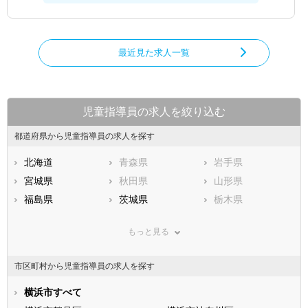
最近見た求人一覧
児童指導員の求人を絞り込む
都道府県から児童指導員の求人を探す
北海道
青森県
岩手県
宮城県
秋田県
山形県
福島県
茨城県
栃木県
群馬県
埼玉県
千葉県
もっと見る
東京都
神奈川県
新潟県
山梨県
長野県
富山県
市区町村から児童指導員の求人を探す
石川県
福井県
岐阜県
静岡県
横浜市すべて
愛知県
三重県