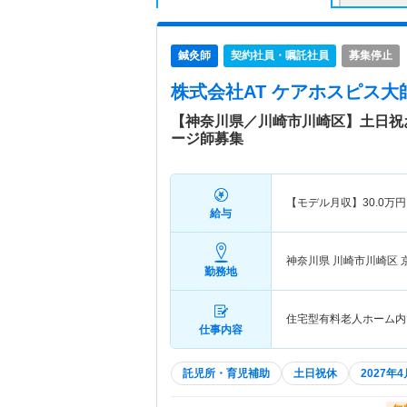
鍼灸師
契約社員・嘱託社員
募集停止
株式会社AT ケアホスピス大
【神奈川県／川崎市川崎区】土日祝
ージ師募集
【モデル月収】
30.0
万円
給与
神奈川県 川崎市川崎区
勤務地
住宅型有料老人ホーム内
仕事内容
託児所・育児補助
土日祝休
2027年