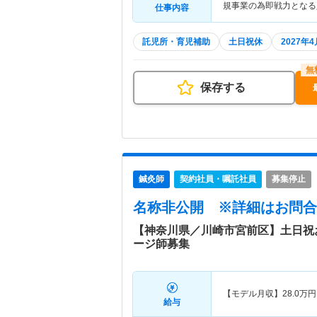
規事業の為即戦力となる
仕事内容
託児所・育児補助
土日祝休
2027年
保存する
鍼灸師
契約社員・嘱託社員
募集停止
名称非公開
※詳細はお問合
【神奈川県／川崎市宮前区】土日祝
ージ師募集
【モデル月収】
28.0
万円
給与