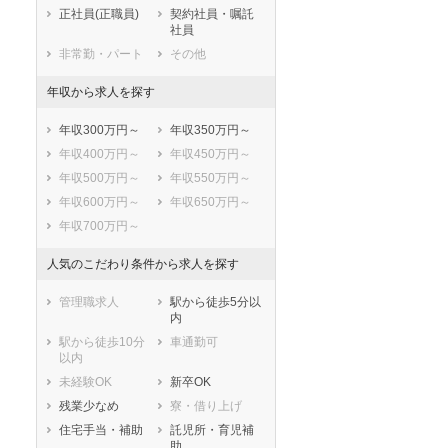
鹿児島県
沖縄県
正社員(正職員)
契約社員・嘱託
社員
非常勤・パート
その他
年収から求人を探す
年収300万円～
年収350万円～
年収400万円～
年収450万円～
年収500万円～
年収550万円～
年収600万円～
年収650万円～
年収700万円～
人気のこだわり条件から求人を探す
管理職求人
駅から徒歩5分以
内
駅から徒歩10分
車通勤可
以内
未経験OK
新卒OK
残業少なめ
寮・借り上げ
住宅手当・補助
託児所・育児補
助