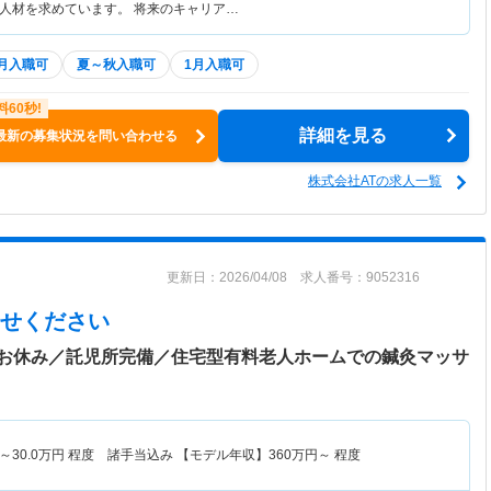
人材を求めています。 将来のキャリア…
4月入職可
夏～秋入職可
1月入職可
詳細を見る
最新の募集状況を問い合わせる
株式会社ATの求人一覧
更新日：2026/04/08 求人番号：9052316
せください
お休み／託児所完備／住宅型有料老人ホームでの鍼灸マッサ
～
30.0
万円
程度 諸手当込み 【モデル年収】
360
万円～
程度