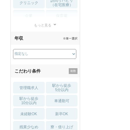
訪問リハビリ
クリニック
（在宅医療）
企業
保育園
もっと見る
小児リハビリ
整骨院
年収
※単一選択
接骨院
訪問マッサージ
薬局・
その他
ドラッグストア
こだわり条件
駅から徒歩
管理職求人
5分以内
駅から徒歩
車通勤可
10分以内
未経験OK
新卒OK
残業少なめ
寮・借り上げ