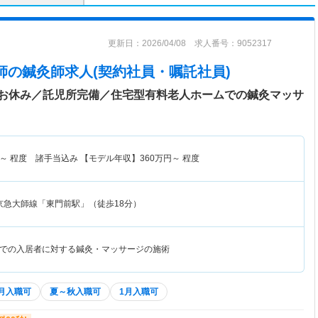
更新日：2026/04/08 求人番号：9052317
師
の鍼灸師求人(契約社員・嘱託社員)
お休み／託児所完備／住宅型有料老人ホームでの鍼灸マッサ
～
程度 諸手当込み 【モデル年収】
360
万円～
程度
京急大師線「東門前駅」（徒歩18分）
での入居者に対する鍼灸・マッサージの施術
4月入職可
夏～秋入職可
1月入職可