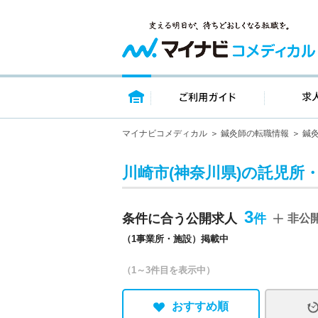
トップページ
ご利用ガイ
マイナビコメディカル
鍼灸師の転職情報
鍼
川崎市(神奈川県)の託児所
3
条件に合う公開求人
非公
（1事業所・施設）掲載中
（1～3件目を表示中）
おすすめ順