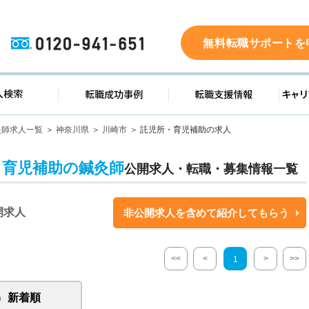
0120-941-651
無料転職サポートを
ド
求人検索
転職成功事例
転職支
灸師求人一覧
神奈川県
川崎市
託児所・育児補助の求人
・育児補助の鍼灸師
公開求人・転職・募集情報一覧
開求人
非公開求人を含めて紹介してもらう
<<
<
>
>>
1
新着順