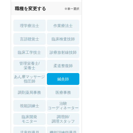
職種を変更する
※単一選択
理学療法士
作業療法士
言語聴覚士
臨床検査技師
臨床工学技士
診療放射線技師
管理栄養士/
柔道整復師
栄養士
あん摩マッサージ
鍼灸師
指圧師
調剤薬局事務
医療事務
治験
視能訓練士
コーディネーター
臨床開発
調理師/
モニター
調理スタッフ
児童指導員
機能訓練指導員