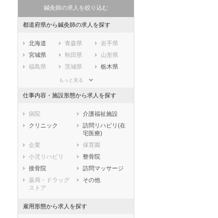
ートダ
世の中の需要の高まりととも
ワークライフバランス重視派
鍼灸師の求人を絞り込む
スト向け
に増加傾向の「介護施設」求
の方へ！なぜ120日が基準？
人をご紹介！
数え方も解説
都道府県から鍼灸師の求人を探す
北海道
青森県
岩手県
宮城県
秋田県
山形県
福島県
茨城県
栃木県
群馬県
埼玉県
千葉県
もっと見る
東京都
神奈川県
新潟県
仕事内容・施設形態から求人を探す
山梨県
長野県
富山県
石川県
福井県
岐阜県
病院
介護福祉施設
静岡県
愛知県
三重県
クリニック
訪問リハビリ(在
宅医療)
滋賀県
京都府
大阪府
企業
保育園
兵庫県
奈良県
和歌山県
小児リハビリ
整骨院
鳥取県
島根県
岡山県
接骨院
訪問マッサージ
広島県
山口県
徳島県
薬局・ドラッグ
その他
香川県
愛媛県
高知県
ストア
福岡県
佐賀県
長崎県
雇用形態から求人を探す
熊本県
大分県
宮崎県