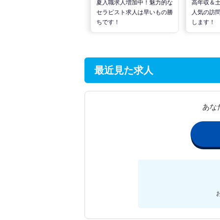
転職で高収入を狙う！計画的
夏入職求人増加中！魅力的な
高年収＆
な活動でPTの好条件求人を
セラピスト求人は早いもの勝
人気の訪
見つけるには？
ちです！
します！
最近見た求人
あな