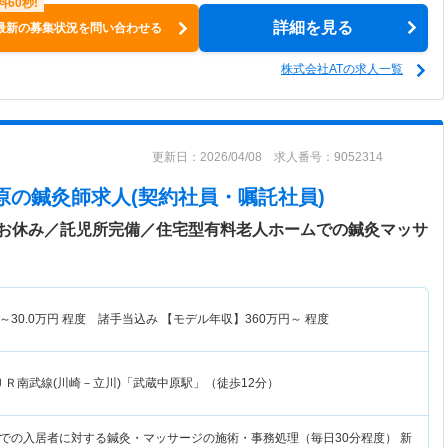
詳細を見る
最新の募集状況を問い合わせる
株式会社ATの求人一覧
更新日：2026/04/08 求人番号：9052314
原
の鍼灸師求人(契約社員・嘱託社員)
お休み／託児所完備／住宅型有料老人ホームでの鍼灸マッサ
～
30.0
万円
程度 諸手当込み 【モデル年収】
360
万円～
程度
ＪＲ南武線(川崎－立川)「武蔵中原駅」（徒歩12分）
での入居者に対する鍼灸・マッサージの施術・事務処理（毎日30分程度） 新