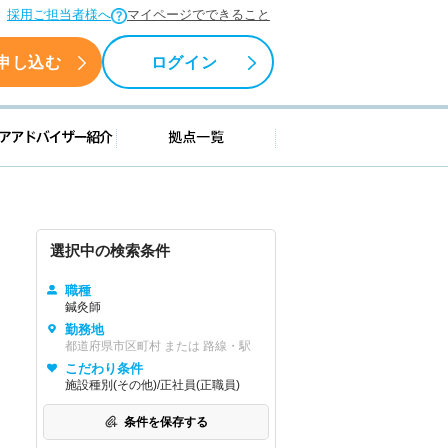
採用ご担当者様へ
マイページでできること
申し込む
ログイン
援情報
キャリアアドバイザー紹介
拠点一覧
選択中の検索条件
職種
鍼灸師
勤務地
都道府県市区町村 または 路線・駅
こだわり条件
施設種別(その他)/正社員(正職員)
条件を保存する