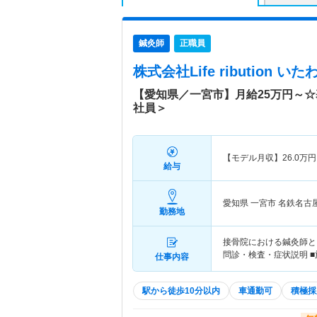
鍼灸師
正職員
株式会社Life ribution 
【愛知県／一宮市】月給25万円～
社員＞
【モデル月収】
26.0
万円
給与
愛知県 一宮市
名鉄名古
勤務地
接骨院における鍼灸師とし
問診・検査・症状説明 ■
仕事内容
駅から徒歩10分以内
車通勤可
積極採