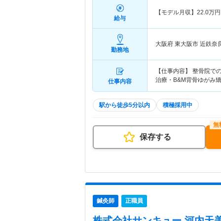
【モデル月収】
22.0
万円
給与
大阪府 東大阪市
近鉄奈
勤務地
【仕事内容】 整骨院で
治療・B&M背骨ゆがみ
仕事内容
駅から徒歩5分以内
積極採用中
保存する
鍼灸師
正職員
株式会社サンキュー 河内天