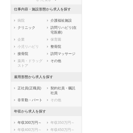
東京都
神奈川県
新潟県
仕事内容・施設形態から求人を探す
山梨県
長野県
富山県
石川県
福井県
岐阜県
病院
介護福祉施設
静岡県
愛知県
三重県
クリニック
訪問リハビリ(在
宅医療)
滋賀県
京都府
大阪府
企業
保育園
兵庫県
奈良県
和歌山県
小児リハビリ
整骨院
鳥取県
島根県
岡山県
接骨院
訪問マッサージ
広島県
山口県
徳島県
薬局・ドラッグ
その他
香川県
愛媛県
高知県
ストア
福岡県
佐賀県
長崎県
雇用形態から求人を探す
熊本県
大分県
宮崎県
鹿児島県
沖縄県
正社員(正職員)
契約社員・嘱託
社員
非常勤・パート
その他
年収から求人を探す
年収300万円～
年収350万円～
年収400万円～
年収450万円～