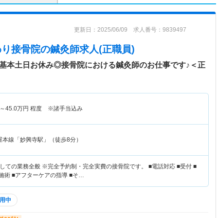
更新日：2025/06/09 求人番号：9839497
いたわり接骨院
の鍼灸師求人(正職員)
☆基本土日お休み◎接骨院における鍼灸師のお仕事です♪＜正
～
45.0
万円
程度 ※諸手当込み
屋本線「妙興寺駅」（徒歩8分）
ての業務全般 ※完全予約制・完全実費の接骨院です。 ■電話対応 ■受付 ■
施術 ■アフターケアの指導 ■そ…
用中