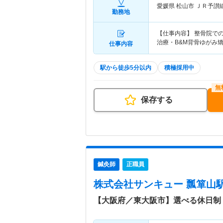
愛媛県 松山市
ＪＲ予讃線
勤務地
【仕事内容】 整骨院で
治療・B&M背骨ゆがみ
仕事内容
駅から徒歩5分以内
積極採用中
保存する
鍼灸師
正職員
株式会社サンキュー 瓢箪山
【大阪府／東大阪市】選べる休日制