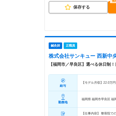
保存する
鍼灸師
正職員
株式会社サンキュー 西新中
【福岡市／早良区】選べる休日制！
【モデル月収】
22.0
万円
給与
福岡県 福岡市早良区
福
勤務地
【仕事内容】 整骨院で