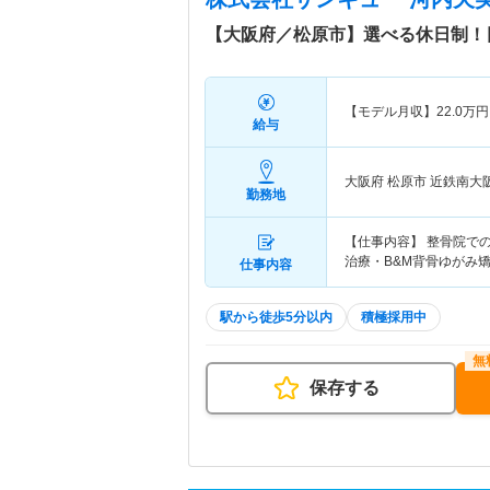
【大阪府／松原市】選べる休日制！
【モデル月収】
22.0
万円
給与
大阪府 松原市
近鉄南大
勤務地
【仕事内容】 整骨院で
治療・B&M背骨ゆがみ
仕事内容
駅から徒歩5分以内
積極採用中
保存する