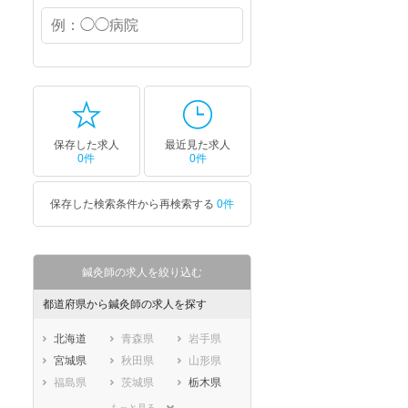
保存した求人
最近見た求人
0件
0件
保存した検索条件から再検索する
0件
鍼灸師の求人を絞り込む
都道府県から鍼灸師の求人を探す
北海道
青森県
岩手県
宮城県
秋田県
山形県
福島県
茨城県
栃木県
群馬県
埼玉県
千葉県
もっと見る