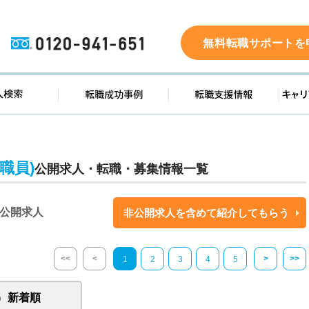
0120-941-651
無料転職サポートを
ド
求人検索
転職成功事例
転職支
職員)
公開求人・転職・募集情報一覧
公開求人
非公開求人を含めて紹介してもらう
<<
<
>
>>
1
2
3
4
5
新着順