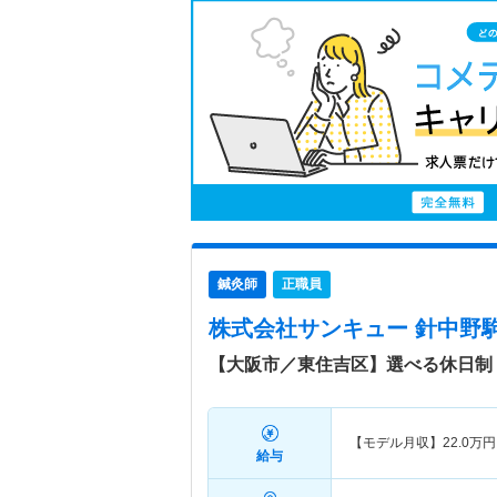
鍼灸師
正職員
株式会社サンキュー 針中野
【大阪市／東住吉区】選べる休日制
【モデル月収】
22.0
万円
給与