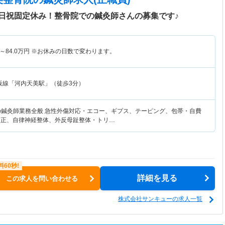
日祝固定休み！整骨院での鍼灸師さんの募集です♪
～
84.0
万円
※お休みの日数で変わります。
阪線「河内天美駅」（徒歩3分）
の鍼灸師業務全般 急性外傷対応・エコー、ギプス、テーピング、包帯・自費
矯正、自律神経整体、外反母趾整体・トリ…
詳細を見る
この求人を問い合わせる
株式会社サンキューの求人一覧