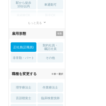
駅から徒歩
車通勤可
10分以内
未経験OK
新卒OK
もっと見る
残業少なめ
寮・借り上げ
雇用形態
託児所・
住宅手当・補助
育児補助
契約社員・
正社員(正職員)
土日祝休
無資格 OK
嘱託社員
非常勤・パート
積極採用中
WEB面接OK
その他
2027年4月入職可
夏～秋入職可
職種を変更する
※単一選択
1月入職可
理学療法士
作業療法士
言語聴覚士
臨床検査技師