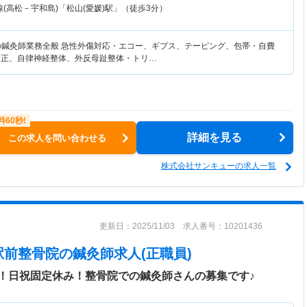
(高松－宇和島)「松山(愛媛)駅」（徒歩3分）
の鍼灸師業務全般 急性外傷対応・エコー、ギプス、テーピング、包帯・自費
矯正、自律神経整体、外反母趾整体・トリ…
詳細を見る
この求人を問い合わせる
株式会社サンキューの求人一覧
更新日：2025/11/03 求人番号：10201436
駅前整骨院
の鍼灸師求人(正職員)
！日祝固定休み！整骨院での鍼灸師さんの募集です♪