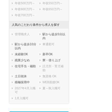
年収500万円～
年収550万円～
年収600万円～
年収650万円～
年収700万円～
人気のこだわり条件から求人を探す
管理職求人
駅から徒歩5分以
内
駅から徒歩10分
車通勤可
以内
未経験OK
新卒OK
残業少なめ
寮・借り上げ
住宅手当・補助
託児所・育児補
助
土日祝休
無資格 OK
積極採用中
WEB面接OK
2027年4月入職
夏～秋入職可
可
1月入職可