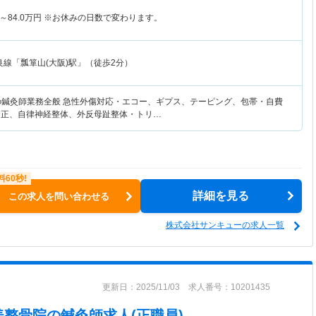
～
84.0
万円
※お休みの日数で変わります。
良線「瓢箪山(大阪)駅」（徒歩2分）
の鍼灸師業務全般 急性外傷対応・エコー、ギプス、テーピング、包帯・自費
矯正、自律神経整体、外反母趾整体・トリ…
詳細を見る
この求人を問い合わせる
株式会社サンキューの求人一覧
更新日：2025/11/03 求人番号：10201435
美整骨院
の鍼灸師求人(正職員)