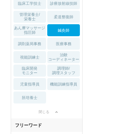
臨床工学技士
診療放射線技師
管理栄養士/
柔道整復師
栄養士
あん摩マッサージ
鍼灸師
指圧師
調剤薬局事務
医療事務
治験
視能訓練士
コーディネーター
臨床開発
調理師/
モニター
調理スタッフ
児童指導員
機能訓練指導員
胚培養士
閉じる
フリーワード