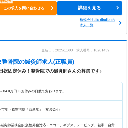
詳細を見る
この求人を問い合わせる
株式会社Life ributionの
求人一覧
更新日：2025/11/03 求人番号：10201439
央整骨院
の鍼灸師求人(正職員)
日祝固定休み！整骨院での鍼灸師さんの募集です♪
～
84.0
万円
※お休みの日数で変わります。
岡市地下鉄空港線「西新駅」（徒歩2分）
の鍼灸師業務全般 急性外傷対応・エコー、ギプス、テーピング、包帯・自費