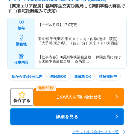
【関東エリア配属】福利厚生充実◎薬局にて調剤事務の募集で
す！(自宅距離鑑みて決定)
【モデル月収】
17.0
万円～
給与
東京都 千代田区
東京メトロ丸ノ内線(池袋－荻窪)
「大手町(東京)駅」（徒歩1分）東京メトロ東西線
勤務地
「大手町(東京)駅」（徒歩1分） 他
【仕事内容】 ■調剤事務業務全般 ・保険薬局におけ
る医療事務業務全般 ・薬局運…
仕事内容
駅から徒歩5分以内
未経験OK
無資格 OK
積極採用中
この求人を問い合わせる
保存する
詳細を見る
クラフト株式会社の求人一覧