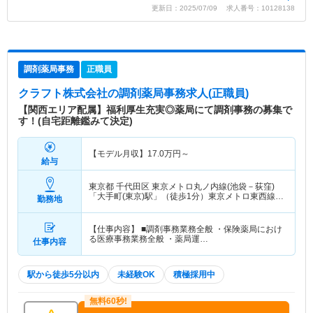
更新日：2025/07/09 求人番号：10128138
調剤薬局事務
正職員
クラフト株式会社
の調剤薬局事務求人(正職員)
【関西エリア配属】福利厚生充実◎薬局にて調剤事務の募集で
す！(自宅距離鑑みて決定)
【モデル月収】
17.0
万円～
給与
東京都 千代田区
東京メトロ丸ノ内線(池袋－荻窪)
「大手町(東京)駅」（徒歩1分）東京メトロ東西線
勤務地
「大手町(東京)駅」（徒歩1分） 他
【仕事内容】 ■調剤事務業務全般 ・保険薬局におけ
る医療事務業務全般 ・薬局運…
仕事内容
駅から徒歩5分以内
未経験OK
積極採用中