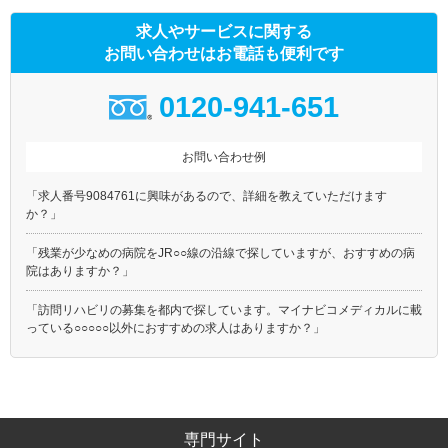
京成本線
京成押上線
求人やサービスに関する
京成金町線
東京メトロ銀座線
お問い合わせはお電話も便利です
東京メトロ丸ノ内線(池袋－
東京メトロ日比谷線
荻窪)
0120-941-651
東京メトロ千代田線
東京メトロ有楽町線
東京メトロ半蔵門線
東京メトロ南北線
お問い合わせ例
東京メトロ副都心線
都営大江戸線
都営浅草線
都営三田線
「求人番号9084761に興味があるので、詳細を教えていただけます
都営新宿線
都電荒川線
か？」
都営日暮里・舎人ライナー
埼玉高速鉄道
「残業が少なめの病院をJR○○線の沿線で探していますが、おすすめの病
つくばエクスプレス
ゆりかもめ
院はありますか？」
多摩モノレール
東京モノレール
「訪問リハビリの募集を都内で探しています。マイナビコメディカルに載
東京臨海高速鉄道りんかい線
北総鉄道北総線
っている○○○○○以外におすすめの求人はありますか？」
ＪＲ上野東京ライン
京王新線
専門サイト