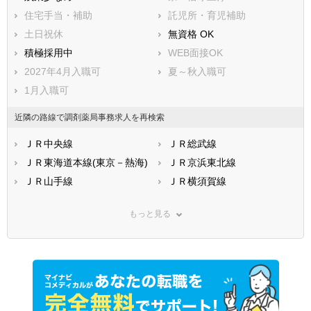
住宅手当・補助
託児所・育児補助
土日祝休
無資格 OK
積極採用中
WEB面接OK
2027年4月入職可
夏～秋入職可
1月入職可
近隣の路線で調剤薬局事務求人を再検索
ＪＲ中央線
ＪＲ総武線
ＪＲ東海道本線(東京－熱海)
ＪＲ京浜東北線
ＪＲ山手線
ＪＲ横須賀線
ＪＲ南武線(川崎－立川)
ＪＲ武蔵野線
もっと見る
ＪＲ横浜線
ＪＲ青梅線
ＪＲ五日市線
ＪＲ八高線
ＪＲ東北本線(上野－盛岡)
ＪＲ常磐線(上野－仙台)
ＪＲ埼京線
ＪＲ高崎線
ＪＲ京葉線(東京－蘇我)
ＪＲ中央本線(東京－松本)