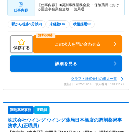
【仕事内容】 ■調剤事務業務全般 ・保険薬局におけ
る医療事務業務全般 ・薬局運…
仕事内容
駅から徒歩5分以内
未経験OK
積極採用中
この求人を問い合わせる
保存する
詳細を見る
クラフト株式会社の求人一覧
更新日：2025/01/14 求人番号：10111127
調剤薬局事務
正職員
株式会社ウイング ウイング薬局日本橋店
の調剤薬局事
務求人(正職員)