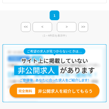
1
<<
<
>
>>
（1～4件目を表示中）