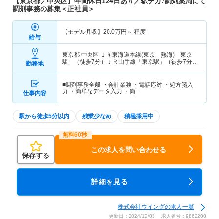
【東京都／中央区】年間休日124日あり／駅チカ♪調剤薬局にて
調剤事務の募集＜正社員＞
【モデル月収】
20.0
万円～
程度
給与
東京都 中央区
ＪＲ東海道本線(東京－熱海)「東京
駅」（徒歩7分）ＪＲ山手線「東京駅」（徒歩7分）
勤務地
他
■調剤事務全般 ・会計業務 ・電話応対 ・処方箋入
力 ・簡単なデータ入力 ・簡…
仕事内容
駅から徒歩5分以内
残業少なめ
積極採用中
この求人を問い合わせる
保存する
詳細を見る
株式会社ウイングの求人一覧
更新日：2024/12/03 求人番号：9862200