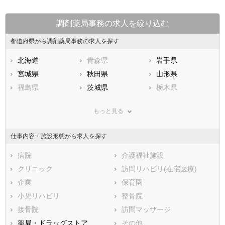
調剤薬局事務の求人を絞り込む
都道府県から調剤薬局事務の求人を探す
北海道
青森県
岩手県
宮城県
秋田県
山形県
福島県
茨城県
栃木県
群馬県
埼玉県
千葉県
もっと見る
東京都
神奈川県
新潟県
山梨県
長野県
富山県
仕事内容・施設形態から求人を探す
石川県
福井県
岐阜県
静岡県
病院
愛知県
介護福祉施設
三重県
滋賀県
クリニック
京都府
訪問リハビリ(在宅医療)
大阪府
兵庫県
企業
奈良県
保育園
和歌山県
鳥取県
小児リハビリ
島根県
整骨院
岡山県
広島県
接骨院
山口県
訪問マッサージ
徳島県
香川県
薬局・ドラッグストア
愛媛県
その他
高知県