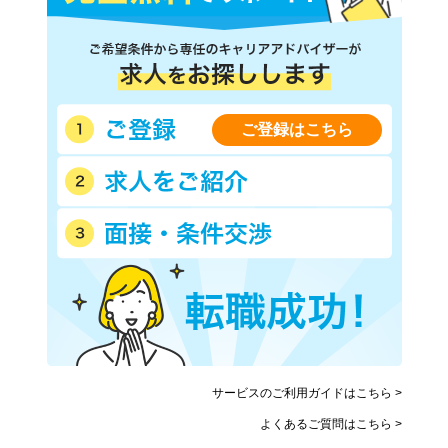
ＪＲ湘南新宿ライン線(赤羽
西武新宿線
－武蔵小杉)
西武池袋線
西武有楽町線
西武豊島線
西武国分寺線
西武多摩湖線
西武多摩川線
西武拝島線
ご登録はこちら
西武西武園線
西武山口線
京王線
京王相模原線
京王井の頭線
京王高尾線
京王競馬場線
京王動物園線
小田急小田原線
小田急多摩線
東急東横線
東急目黒線
東急田園都市線
東急大井町線
東急池上線
東急多摩川線
東急世田谷線
京急本線
京急空港線
サービスのご利用ガイドはこちら >
東武東上線
東武伊勢崎線
よくあるご質問はこちら >
東武亀戸線
東武大師線