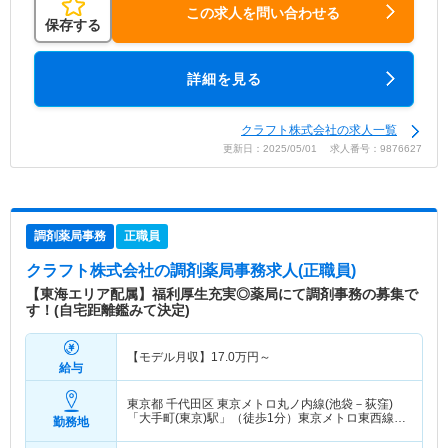
この求人を問い合わせる
保存する
詳細を見る
クラフト株式会社の求人一覧
更新日：2025/05/01 求人番号：9876627
調剤薬局事務
正職員
クラフト株式会社
の調剤薬局事務求人(正職員)
【東海エリア配属】福利厚生充実◎薬局にて調剤事務の募集で
す！(自宅距離鑑みて決定)
【モデル月収】
17.0
万円～
給与
東京都 千代田区
東京メトロ丸ノ内線(池袋－荻窪)
「大手町(東京)駅」（徒歩1分）東京メトロ東西線
勤務地
「大手町(東京)駅」（徒歩1分） 他