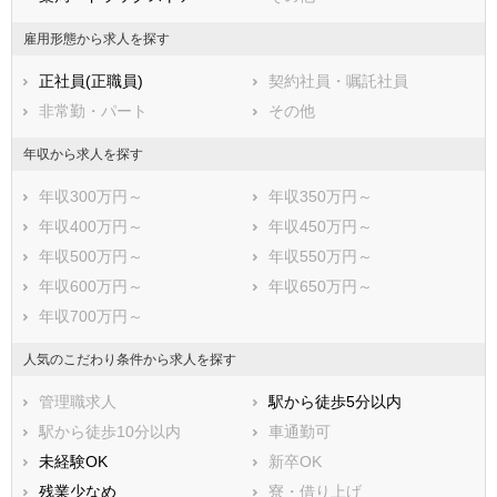
福岡県
佐賀県
長崎県
雇用形態から求人を探す
熊本県
大分県
宮崎県
正社員(正職員)
契約社員・嘱託社員
鹿児島県
沖縄県
非常勤・パート
その他
年収から求人を探す
年収300万円～
年収350万円～
年収400万円～
年収450万円～
年収500万円～
年収550万円～
年収600万円～
年収650万円～
年収700万円～
人気のこだわり条件から求人を探す
管理職求人
駅から徒歩5分以内
駅から徒歩10分以内
車通勤可
未経験OK
新卒OK
残業少なめ
寮・借り上げ