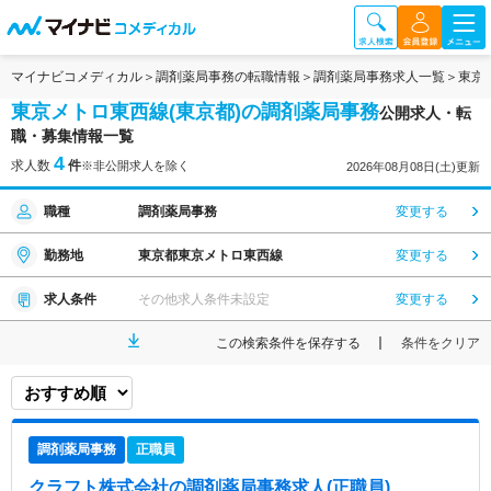
マイナビコメディカル
調剤薬局事務の転職情報
調剤薬局事務求人一覧
東京
東京メトロ東西線(東京都)の調剤薬局事務
公開求人・転
職・募集情報一覧
4
求人数
件
※非公開求人を除く
2026年08月08日(土)更新
職種
調剤薬局事務
変更する
勤務地
東京都東京メトロ東西線
変更する
求人条件
その他求人条件未設定
変更する
この検索条件を保存する
条件をクリア
調剤薬局事務
正職員
クラフト株式会社
の調剤薬局事務求人(正職員)