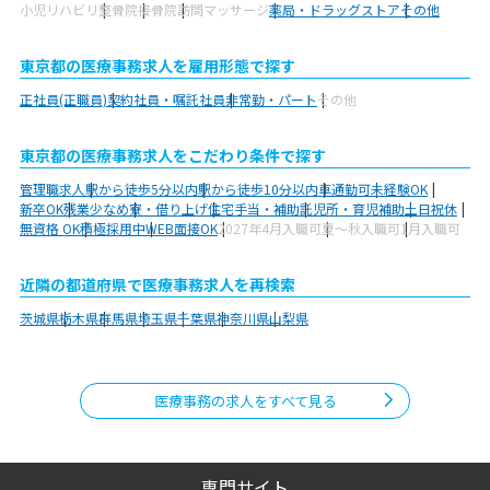
小児リハビリ
整骨院
接骨院
訪問マッサージ
薬局・ドラッグストア
その他
東京都の医療事務求人を雇用形態で探す
正社員(正職員)
契約社員・嘱託社員
非常勤・パート
その他
東京都の医療事務求人をこだわり条件で探す
管理職求人
駅から徒歩5分以内
駅から徒歩10分以内
車通勤可
未経験OK
新卒OK
残業少なめ
寮・借り上げ
住宅手当・補助
託児所・育児補助
土日祝休
無資格 OK
積極採用中
WEB面接OK
2027年4月入職可
夏～秋入職可
1月入職可
近隣の都道府県で医療事務求人を再検索
茨城県
栃木県
群馬県
埼玉県
千葉県
神奈川県
山梨県
医療事務の求人をすべて見る
専門サイト