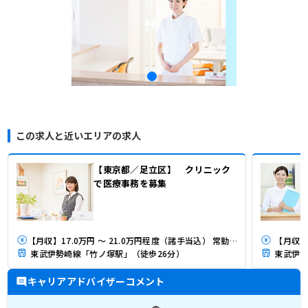
この求人と近いエリアの求人
【東京都／足立区】 クリニック
で医療事務を募集
【月収】17.0万円 ～ 21.0万円程度（諸手当込） 常勤・医療事務モデル
【月収】2
東武伊勢崎線「竹ノ塚駅」（徒歩26分）
東武伊勢
キャリアアドバイザーコメント