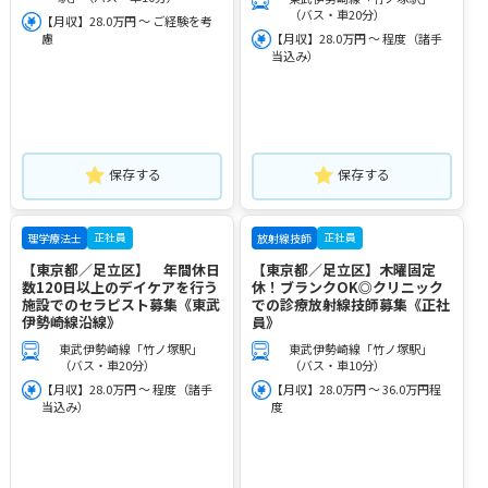
（バス・車20分）
【月収】28.0万円 ～ ご経験を考
慮
【月収】28.0万円 ～ 程度（諸手
当込み）
保存する
保存する
正社員
正社員
理学療法士
放射線技師
【東京都／足立区】 年間休日
【東京都／足立区】木曜固定
数120日以上のデイケアを行う
休！ブランクOK◎クリニック
施設でのセラピスト募集《東武
での診療放射線技師募集《正社
伊勢崎線沿線》
員》
東武伊勢崎線「竹ノ塚駅」
東武伊勢崎線「竹ノ塚駅」
（バス・車20分）
（バス・車10分）
【月収】28.0万円 ～ 程度（諸手
【月収】28.0万円 ～ 36.0万円程
当込み）
度