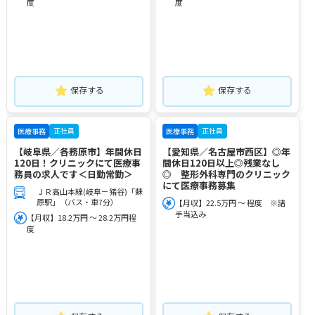
度
度
保存する
保存する
正社員
正社員
医療事務
医療事務
【岐阜県／各務原市】年間休日
【愛知県／名古屋市西区】◎年
120日！クリニックにて医療事
間休日120日以上◎残業なし
務員の求人です＜日勤常勤＞
◎ 整形外科専門のクリニック
にて医療事務募集
ＪＲ高山本線(岐阜－猪谷)「蘇
原駅」（バス・車7分）
【月収】22.5万円 ～ 程度 ※諸
手当込み
【月収】18.2万円 ～ 28.2万円程
度