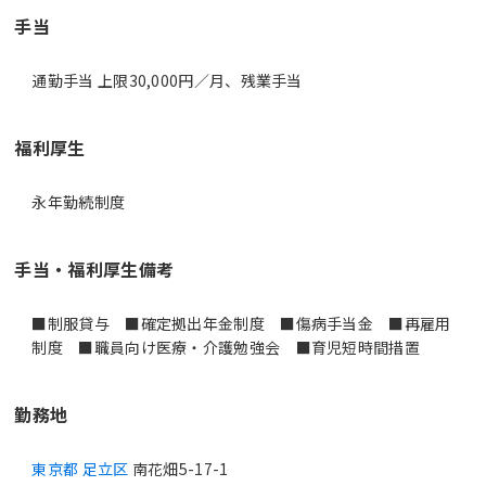
手当
通勤手当 上限30,000円／月、残業手当
福利厚生
永年勤続制度
手当・福利厚生備考
■制服貸与 ■確定拠出年金制度 ■傷病手当金 ■再雇用
制度 ■職員向け医療・介護勉強会 ■育児短時間措置
勤務地
東京都 足立区
南花畑5-17-1