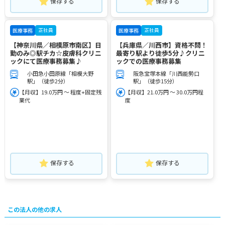
保存する
保存する
正社員
正社員
医療事務
医療事務
【神奈川県／相模原市南区】日
【兵庫県／川西市】資格不問！
勤のみ◎駅チカ☆皮膚科クリニ
最寄り駅より徒歩5分♪クリニ
ックにて医療事務募集♪
ックでの医療事務募集
小田急小田原線「相模大野
阪急宝塚本線「川西能勢口
駅」（徒歩2分）
駅」（徒歩15分）
【月収】19.0万円 ～ 程度+固定残
【月収】21.0万円 ～ 30.0万円程
業代
度
保存する
保存する
この法人の他の求人