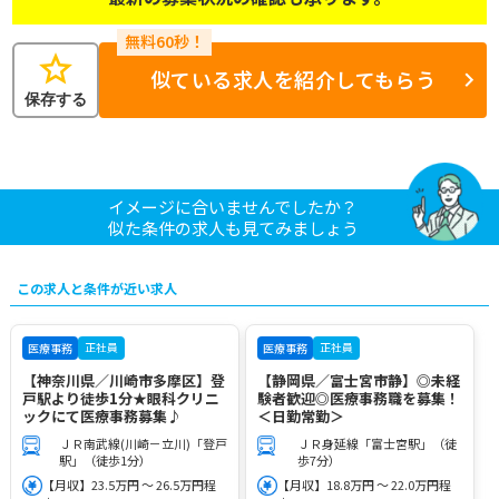
star
似ている求人を紹介してもらう
保存する
イメージに合いませんでしたか？
似た条件の求人も見てみましょう
この求人と条件が近い求人
正社員
正社員
医療事務
医療事務
【神奈川県／川崎市多摩区】登
【静岡県／富士宮市静】◎未経
戸駅より徒歩1分★眼科クリニ
験者歓迎◎医療事務職を募集！
ックにて医療事務募集♪
＜日勤常勤＞
ＪＲ南武線(川崎－立川)「登戸
ＪＲ身延線「富士宮駅」（徒
駅」（徒歩1分）
歩7分）
【月収】23.5万円 ～ 26.5万円程
【月収】18.8万円 ～ 22.0万円程