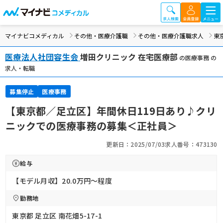
マイナビコメディカル
その他・医療介護職
その他・医療介護職求人
東
医療法人社団容生会
増田クリニック 在宅医療部
の医療事務 の
求人・転職
募集停止
医療事務
【東京都／足立区】年間休日119日あり♪クリ
ニックでの医療事務の募集＜正社員＞
更新日：2025/07/03
求人番号：473130
給与
【モデル月収】20.0万円〜程度
勤務地
東京都 足立区 南花畑5-17-1