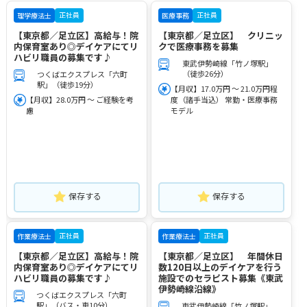
正社員
正社員
理学療法士
医療事務
【東京都／足立区】高給与！院
【東京都／足立区】 クリニッ
内保育室あり◎デイケアにてリ
クで医療事務を募集
ハビリ職員の募集です♪
東武伊勢崎線「竹ノ塚駅」
（徒歩26分）
つくばエクスプレス「六町
駅」（徒歩19分）
【月収】17.0万円 ～ 21.0万円程
【月収】28.0万円 ～ ご経験を考
度（諸手当込） 常勤・医療事務
慮
モデル
保存する
保存する
正社員
正社員
作業療法士
作業療法士
【東京都／足立区】高給与！院
【東京都／足立区】 年間休日
内保育室あり◎デイケアにてリ
数120日以上のデイケアを行う
ハビリ職員の募集です♪
施設でのセラピスト募集《東武
伊勢崎線沿線》
つくばエクスプレス「六町
駅」（バス・車10分）
東武伊勢崎線「竹ノ塚駅」