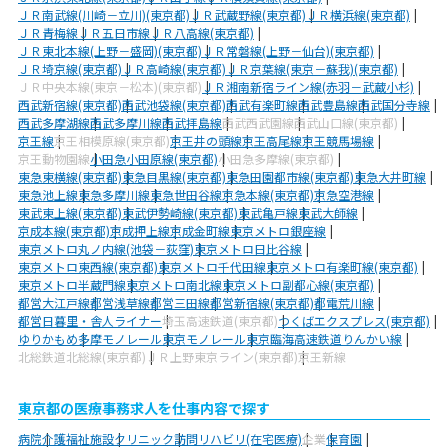
ＪＲ南武線(川崎－立川)(東京都)
ＪＲ武蔵野線(東京都)
ＪＲ横浜線(東京都)
ＪＲ青梅線
ＪＲ五日市線
ＪＲ八高線(東京都)
ＪＲ東北本線(上野－盛岡)(東京都)
ＪＲ常磐線(上野－仙台)(東京都)
ＪＲ埼京線(東京都)
ＪＲ高崎線(東京都)
ＪＲ京葉線(東京－蘇我)(東京都)
ＪＲ中央本線(東京－松本)(東京都)
ＪＲ湘南新宿ライン線(赤羽－武蔵小杉)
西武新宿線(東京都)
西武池袋線(東京都)
西武有楽町線
西武豊島線
西武国分寺線
西武多摩湖線
西武多摩川線
西武拝島線
西武西武園線
西武山口線(東京都)
京王線
京王相模原線(東京都)
京王井の頭線
京王高尾線
京王競馬場線
京王動物園線
小田急小田原線(東京都)
小田急多摩線(東京都)
東急東横線(東京都)
東急目黒線(東京都)
東急田園都市線(東京都)
東急大井町線
東急池上線
東急多摩川線
東急世田谷線
京急本線(東京都)
京急空港線
東武東上線(東京都)
東武伊勢崎線(東京都)
東武亀戸線
東武大師線
京成本線(東京都)
京成押上線
京成金町線
東京メトロ銀座線
東京メトロ丸ノ内線(池袋－荻窪)
東京メトロ日比谷線
東京メトロ東西線(東京都)
東京メトロ千代田線
東京メトロ有楽町線(東京都)
東京メトロ半蔵門線
東京メトロ南北線
東京メトロ副都心線(東京都)
都営大江戸線
都営浅草線
都営三田線
都営新宿線(東京都)
都電荒川線
都営日暮里・舎人ライナー
埼玉高速鉄道(東京都)
つくばエクスプレス(東京都)
ゆりかもめ
多摩モノレール
東京モノレール
東京臨海高速鉄道りんかい線
北総鉄道北総線(東京都)
ＪＲ上野東京ライン(東京都)
京王新線
東京都の医療事務求人を仕事内容で探す
病院
介護福祉施設
クリニック
訪問リハビリ(在宅医療)
企業
保育園