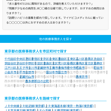
「求人番号473130に興味があるので、詳細を教えていただけますか？」
「残業が少なめの病院をJR○○線の沿線で探していますが、おすすめの病院はあ
りますか？」
「訪問リハビリの募集を都内で探しています。マイナビコメディカルに載ってい
る○○○○○以外におすすめの求人はありますか？」
他の医療事務求人を探す
東京都の医療事務求人を市区町村で探す
千代田区
中央区
港区
新宿区
文京区
台東区
墨田区
江東区
品川区
目黒区
大田区
世田谷区
渋谷区
中野区
杉並区
豊島区
北区
荒川区
板橋区
練馬区
足立区
葛飾区
江戸川区
八王子市
立川市
武蔵野市
三鷹市
青梅市
府中市
昭島市
調布市
町田市
小金井市
小平市
日野市
東村山市
国分寺市
国立市
福生市
狛江市
東大和市
清瀬市
東久留米市
武蔵村山市
多摩市
稲城市
羽村市
あきる野市
西東京市
西多摩郡瑞穂町
西多摩郡日の出町
西多摩郡檜原村
西多摩郡奥多摩町
大島町
利島村
新島村
神津島村
三宅村
御蔵島村
八丈島八丈町
青ヶ島村
小笠原村
東京都の医療事務求人を路線で探す
ＪＲ中央線
ＪＲ総武線(東京都)
ＪＲ東海道本線(東京－熱海)(東京都)
ＪＲ京浜東北線(東京都)
ＪＲ山手線
ＪＲ横須賀線(東京都)