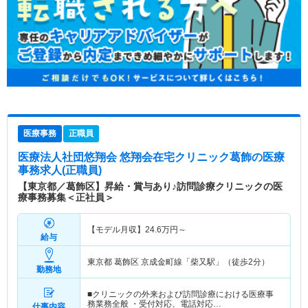
医療事務
正職員
医療法人社団悠翔会 悠翔会在宅クリニック葛飾
の医療
事務求人(正職員)
【東京都／葛飾区】昇給・賞与あり♪訪問診療クリニックの医
療事務募集＜正社員＞
【モデル月収】
24.6
万円～
給与
東京都 葛飾区
京成金町線「柴又駅」（徒歩2分）
勤務地
■クリニックの外来および訪問診療における医療事
務業務全般 ・受付対応、電話対応…
仕事内容