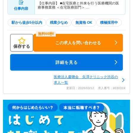
【仕事内容】 ■在宅医療と外来を行う医療機関の医
療事務業務 ＜在宅医療部門＞ …
仕事内容
駅から徒歩5分以内
残業少なめ
無資格 OK
積極採用中
この求人を問い合わせる
保存する
詳細を見る
医療法人慶聰会 矢澤クリニック渋谷の
求人一覧
更新日：2026/03/12 求人番号：9030319