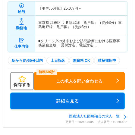
【モデル月収】
25.0
万円～
給与
東京都 江東区
ＪＲ総武線「亀戸駅」（徒歩3分）東
武亀戸線「亀戸駅」（徒歩3分）
勤務地
■クリニックの外来および訪問診療における医療事
務業務全般 ・受付対応、電話対応…
仕事内容
駅から徒歩5分以内
土日祝休
無資格 OK
積極採用中
この求人を問い合わせる
保存する
詳細を見る
医療法人社団悠翔会の求人一覧
更新日：2026/03/05 求人番号：10196182