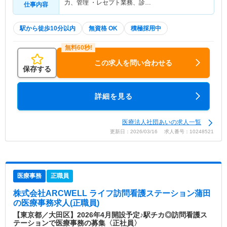
力、管理 ・レセプト業務、診…
仕事内容
駅から徒歩10分以内
無資格 OK
積極採用中
この求人を問い合わせる
保存する
詳細を見る
医療法人社団あいの求人一覧
更新日：2026/03/16 求人番号：10248521
医療事務
正職員
株式会社ARCWELL ライフ訪問看護ステーション蒲田
の医療事務求人(正職員)
【東京都／大田区】2026年4月開設予定♪駅チカ◎訪問看護ス
テーションで医療事務の募集〈正社員〉