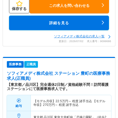
この求人を問い合わせる
保存する
詳細を見る
ソフィアメディ株式会社の求人一覧
更新日：2026/07/02 求人番号：9099686
医療事務
正職員
ソフィアメディ株式会社 ステーション 豊町
の医療事務
求人(正職員)
【東京都／品川区】完全週休2日制／資格経験不問！訪問看護
ステーションにて医療事務求人です。
【モデル月収】
22.5
万円～
程度 諸手当込 【モデル
年収】
270
万円～
程度 諸手当込
給与
東京都 品川区
東急大井町線「戸越公園駅」（徒歩2