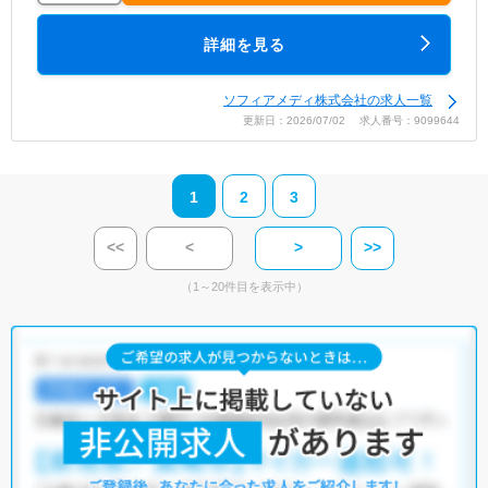
詳細を見る
ソフィアメディ株式会社の求人一覧
更新日：2026/07/02 求人番号：9099644
1
2
3
<<
<
>
>>
（1～20件目を表示中）