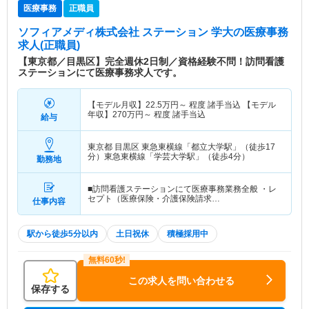
医療事務
正職員
ソフィアメディ株式会社 ステーション 学大
の医療事務
求人(正職員)
【東京都／目黒区】完全週休2日制／資格経験不問！訪問看護
ステーションにて医療事務求人です。
【モデル月収】
22.5
万円～
程度 諸手当込 【モデル
年収】
270
万円～
程度 諸手当込
給与
東京都 目黒区
東急東横線「都立大学駅」（徒歩17
分）東急東横線「学芸大学駅」（徒歩4分）
勤務地
■訪問看護ステーションにて医療事務業務全般 ・レ
セプト（医療保険・介護保険請求…
仕事内容
駅から徒歩5分以内
土日祝休
積極採用中
この求人を問い合わせる
保存する