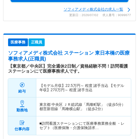
ソフィアメディ株式会社の求人一覧
更新日：2026/07/02 求人番号：9099677
医療事務
正職員
ソフィアメディ株式会社 ステーション 東日本橋
の医療
事務求人(正職員)
【東京都／中央区】完全週休2日制／資格経験不問！訪問看護
ステーションにて医療事務求人です。
【モデル月収】
22.5
万円～
程度 諸手当込 【モデル
年収】
270
万円～
程度 諸手当込
給与
東京都 中央区
ＪＲ総武線「馬喰町駅」（徒歩5分）
都営新宿線「馬喰横山駅」（徒歩2分）
勤務地
■訪問看護ステーションにて医療事務業務全般 ・レ
セプト（医療保険・介護保険請求…
仕事内容