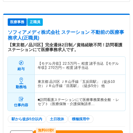
医療事務
正職員
ソフィアメディ株式会社 ステーション 不動前
の医療事
務求人(正職員)
【東京都／品川区】完全週休2日制／資格経験不問！訪問看護
ステーションにて医療事務求人です。
【モデル月収】
22.5
万円～
程度 諸手当込 【モデル
年収】
270
万円～
程度 諸手当込
給与
東京都 品川区
ＪＲ山手線「五反田駅」（徒歩10
分）ＪＲ山手線「目黒駅」（徒歩5分） 他
勤務地
■訪問看護ステーションにて医療事務業務全般 ・レ
セプト（医療保険・介護保険請求…
仕事内容
駅から徒歩5分以内
土日祝休
積極採用中