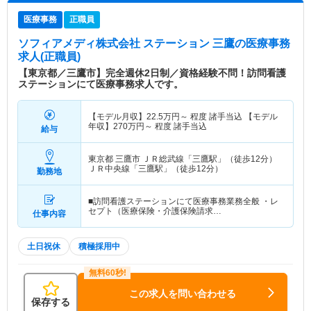
医療事務
正職員
ソフィアメディ株式会社 ステーション 三鷹
の医療事務
求人(正職員)
【東京都／三鷹市】完全週休2日制／資格経験不問！訪問看護
ステーションにて医療事務求人です。
【モデル月収】
22.5
万円～
程度 諸手当込 【モデル
年収】
270
万円～
程度 諸手当込
給与
東京都 三鷹市
ＪＲ総武線「三鷹駅」（徒歩12分）
ＪＲ中央線「三鷹駅」（徒歩12分）
勤務地
■訪問看護ステーションにて医療事務業務全般 ・レ
セプト（医療保険・介護保険請求…
仕事内容
土日祝休
積極採用中
この求人を問い合わせる
保存する