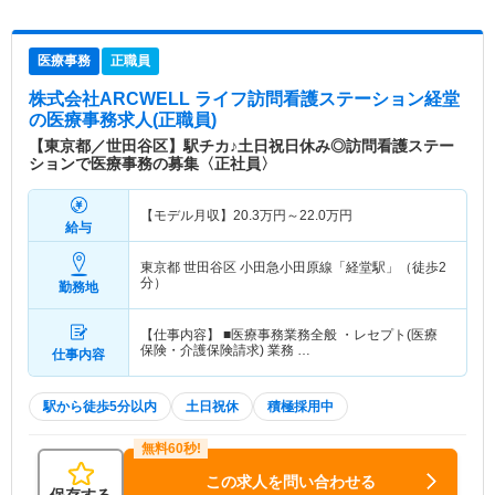
医療事務
正職員
株式会社ARCWELL ライフ訪問看護ステーション経堂
の医療事務求人(正職員)
【東京都／世田谷区】駅チカ♪土日祝日休み◎訪問看護ステー
ションで医療事務の募集〈正社員〉
【モデル月収】
20.3
万円～
22.0
万円
給与
東京都 世田谷区
小田急小田原線「経堂駅」（徒歩2
分）
勤務地
【仕事内容】 ■医療事務業務全般 ・レセプト(医療
保険・介護保険請求) 業務 …
仕事内容
駅から徒歩5分以内
土日祝休
積極採用中
この求人を問い合わせる