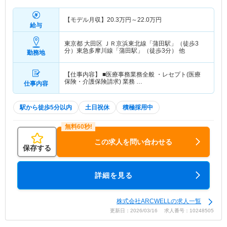
【モデル月収】
20.3
万円～
22.0
万円
給与
東京都 大田区
ＪＲ京浜東北線「蒲田駅」（徒歩3
分）東急多摩川線「蒲田駅」（徒歩3分） 他
勤務地
【仕事内容】 ■医療事務業務全般 ・レセプト(医療
保険・介護保険請求) 業務 …
仕事内容
駅から徒歩5分以内
土日祝休
積極採用中
この求人を問い合わせる
保存する
詳細を見る
株式会社ARCWELLの求人一覧
更新日：2026/03/16 求人番号：10248505