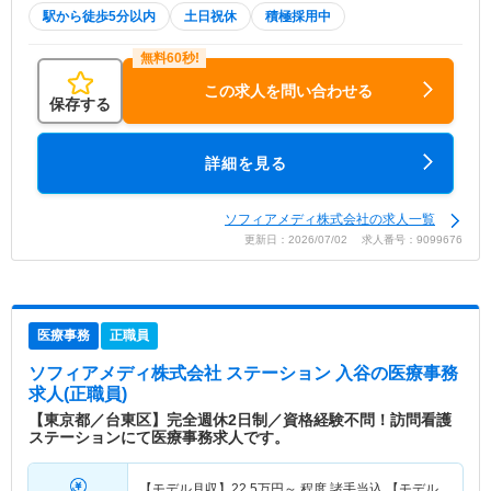
駅から徒歩5分以内
土日祝休
積極採用中
この求人を問い合わせる
保存する
詳細を見る
ソフィアメディ株式会社の求人一覧
更新日：2026/07/02 求人番号：9099676
医療事務
正職員
ソフィアメディ株式会社 ステーション 入谷
の医療事務
求人(正職員)
【東京都／台東区】完全週休2日制／資格経験不問！訪問看護
ステーションにて医療事務求人です。
【モデル月収】
22.5
万円～
程度 諸手当込 【モデル