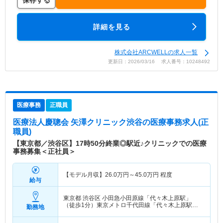
保存する
詳細を見る
株式会社ARCWELLの求人一覧
更新日：2026/03/16 求人番号：10248492
医療事務
正職員
医療法人慶聰会 矢澤クリニック渋谷
の医療事務求人(正
職員)
【東京都／渋谷区】17時50分終業◎駅近♪クリニックでの医療
事務募集＜正社員＞
【モデル月収】
26.0
万円～
45.0
万円
程度
給与
東京都 渋谷区
小田急小田原線「代々木上原駅」
（徒歩1分）東京メトロ千代田線「代々木上原駅」
勤務地
（徒歩1分）