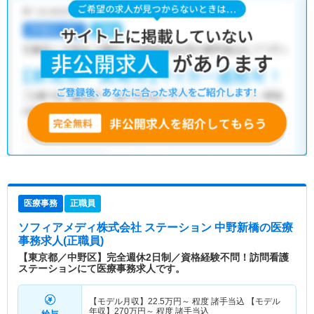
医療事務
正職員
ソフィアメディ株式会社 ステーション 中野新橋
の医療
事務求人(正職員)
【東京都／中野区】完全週休2日制／資格経験不問！訪問看護
ステーションにて医療事務求人です。
【モデル月収】
22.5
万円～
程度 諸手当込 【モデル
年収】
270
万円～
程度 諸手当込
給与