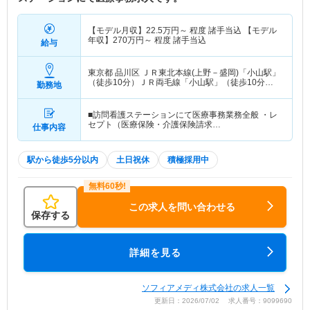
【モデル月収】
22.5
万円～
程度 諸手当込 【モデル
年収】
270
万円～
程度 諸手当込
給与
東京都 品川区
ＪＲ東北本線(上野－盛岡)「小山駅」
（徒歩10分）ＪＲ両毛線「小山駅」（徒歩10分）
勤務地
他
■訪問看護ステーションにて医療事務業務全般 ・レ
セプト（医療保険・介護保険請求…
仕事内容
駅から徒歩5分以内
土日祝休
積極採用中
この求人を問い合わせる
保存する
詳細を見る
ソフィアメディ株式会社の求人一覧
更新日：2026/07/02 求人番号：9099690