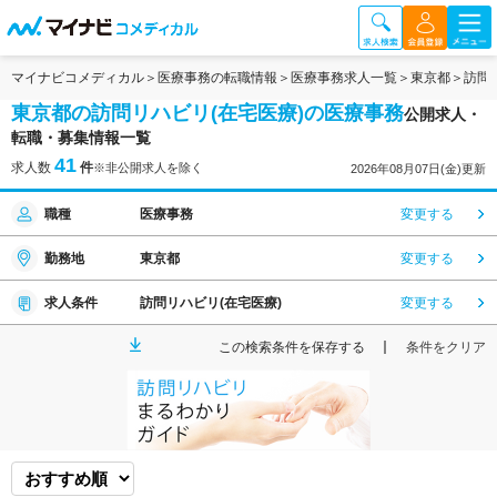
マイナビコメディカル
医療事務の転職情報
医療事務求人一覧
東京都
訪問
東京都の訪問リハビリ(在宅医療)の医療事務
公開求人・
転職・募集情報一覧
41
求人数
件
※非公開求人を除く
2026年08月07日(金)更新
職種
医療事務
変更する
勤務地
東京都
変更する
求人条件
訪問リハビリ(在宅医療)
変更する
この検索条件を保存する
条件をクリア