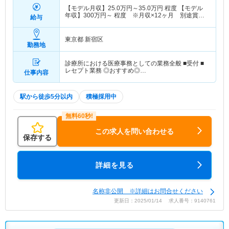
【モデル月収】
25.0
万円～
35.0
万円
程度 【モデル
年収】
300
万円～
程度 ※月収×12ヶ月 別途賞与
給与
あり
東京都 新宿区
勤務地
診療所における医療事務としての業務全般 ■受付 ■
レセプト業務 ◎おすすめ◎…
仕事内容
駅から徒歩5分以内
積極採用中
この求人を問い合わせる
保存する
詳細を見る
名称非公開 ※詳細はお問合せください
更新日：2025/01/14 求人番号：9140761