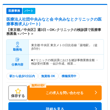
医療事務
パート
医療法人社団中央みなと会 中央みなとクリニック
の医
療事務求人(パート)
【東京都／中央区】週3日～OK♪クリニックの検診課で医療事
務募集＜パート＞
東京都 中央区
東京メトロ日比谷線「築地駅」（徒
歩5分）
勤務地
■クリニックの検診課における健診事務業務全般 ・
検診受付業務 ・会計作成、精算…
仕事内容
駅から徒歩5分以内
無資格 OK
積極採用中
この求人を問い合わせる
保存する
詳細を見る