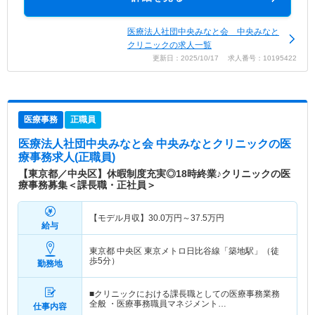
医療法人社団中央みなと会 中央みなと
クリニックの求人一覧
更新日：2025/10/17 求人番号：10195422
医療事務
正職員
医療法人社団中央みなと会 中央みなとクリニック
の医
療事務求人(正職員)
【東京都／中央区】休暇制度充実◎18時終業♪クリニックの医
療事務募集＜課長職・正社員＞
【モデル月収】
30.0
万円～
37.5
万円
給与
東京都 中央区
東京メトロ日比谷線「築地駅」（徒
歩5分）
勤務地
■クリニックにおける課長職としての医療事務業務
全般 ・医療事務職員マネジメント…
仕事内容