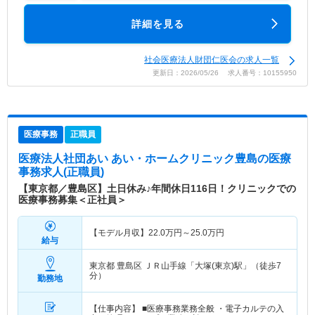
詳細を見る
社会医療法人財団仁医会の求人一覧
更新日：2026/05/26 求人番号：10155950
医療事務
正職員
医療法人社団あい あい・ホームクリニック豊島
の医療
事務求人(正職員)
【東京都／豊島区】土日休み♪年間休日116日！クリニックでの
医療事務募集＜正社員＞
【モデル月収】
22.0
万円～
25.0
万円
給与
東京都 豊島区
ＪＲ山手線「大塚(東京)駅」（徒歩7
分）
勤務地
【仕事内容】 ■医療事務業務全般 ・電子カルテの入