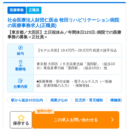
医療事務
正職員
社会医療法人財団仁医会 牧田リハビリテーション病院
の医療事務求人(正職員)
【東京都／大田区】土日祝休み／年間休日123日♪病院での医療
事務の募集＜正社員＞
【モデル月収】
19.4
万円～
26.0
万円
程度※諸手当込
給与
東京都 大田区
ＪＲ京浜東北線「蒲田駅」（徒歩10
分）東急多摩川線「蒲田駅」（徒歩10分） 他
勤務地
■医療事務・受付全般 ・電子カルテ入力（一覧確
認、患者情報の入力） ・保険登録…
仕事内容
駅から徒歩10分以内
残業少なめ
託児所・育児補助
積極採用中
この求人を問い合わせる
保存する