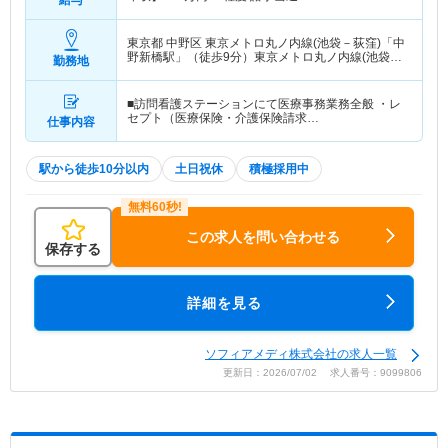
東京都 中野区
東京メトロ丸ノ内線(池袋－荻窪)「中
野新橋駅」（徒歩9分）東京メトロ丸ノ内線(池袋－
勤務地
荻窪)「中野坂上駅」（徒歩12分） 他
■訪問看護ステーションにて医療事務業務全般 ・レ
セプト（医療保険・介護保険請求…
仕事内容
駅から徒歩10分以内
土日祝休
積極採用中
この求人を問い合わせる
保存する
詳細を見る
ソフィアメディ株式会社の求人一覧
更新日：2026/07/02 求人番号：9099806