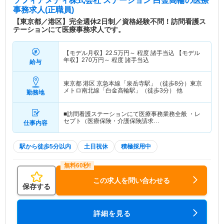
ソフィアメディ株式会社 ステーション 白金高輪
の医療
事務求人(正職員)
【東京都／港区】完全週休2日制／資格経験不問！訪問看護ス
テーションにて医療事務求人です。
【モデル月収】
22.5
万円～
程度 諸手当込 【モデル
年収】
270
万円～
程度 諸手当込
給与
東京都 港区
京急本線「泉岳寺駅」（徒歩8分）東京
メトロ南北線「白金高輪駅」（徒歩3分） 他
勤務地
■訪問看護ステーションにて医療事務業務全般 ・レ
セプト（医療保険・介護保険請求…
仕事内容
駅から徒歩5分以内
土日祝休
積極採用中
この求人を問い合わせる
保存する
詳細を見る