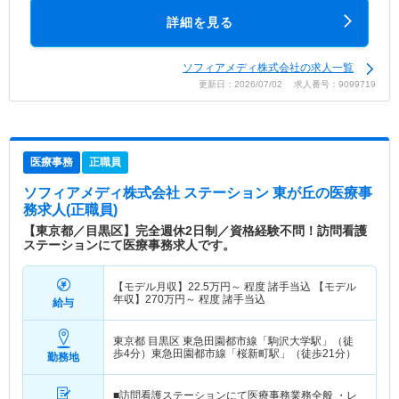
詳細を見る
ソフィアメディ株式会社の求人一覧
更新日：2026/07/02 求人番号：9099719
医療事務
正職員
ソフィアメディ株式会社 ステーション 東が丘
の医療事
務求人(正職員)
【東京都／目黒区】完全週休2日制／資格経験不問！訪問看護
ステーションにて医療事務求人です。
【モデル月収】
22.5
万円～
程度 諸手当込 【モデル
年収】
270
万円～
程度 諸手当込
給与
東京都 目黒区
東急田園都市線「駒沢大学駅」（徒
歩4分）東急田園都市線「桜新町駅」（徒歩21分）
勤務地
■訪問看護ステーションにて医療事務業務全般 ・レ