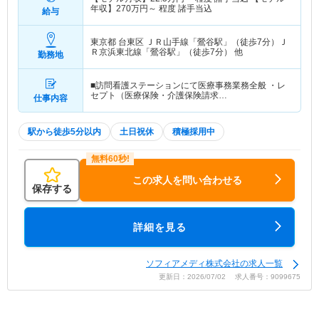
年収】
270
万円～
程度 諸手当込
給与
東京都 台東区
ＪＲ山手線「鶯谷駅」（徒歩7分）Ｊ
Ｒ京浜東北線「鶯谷駅」（徒歩7分） 他
勤務地
■訪問看護ステーションにて医療事務業務全般 ・レ
セプト（医療保険・介護保険請求…
仕事内容
駅から徒歩5分以内
土日祝休
積極採用中
この求人を問い合わせる
保存する
詳細を見る
ソフィアメディ株式会社の求人一覧
更新日：2026/07/02 求人番号：9099675