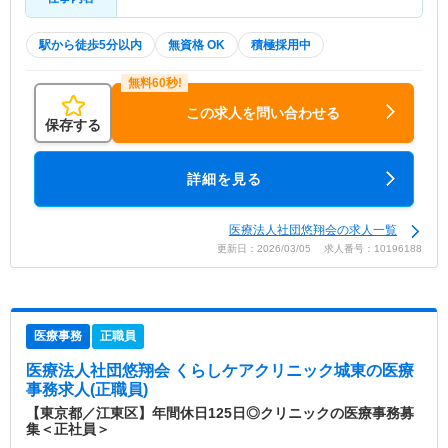
駅から徒歩5分以内
無資格 OK
積極採用中
この求人を問い合わせる
保存する
詳細を見る
医療法人社団悠翔会の求人一覧
更新日：2026/03/05 求人番号：10196188
医療事務
正職員
医療法人社団悠翔会 くらしケアクリニック城東
の医療
事務求人(正職員)
【東京都／江東区】年間休日125日◎クリニックの医療事務募
集＜正社員＞