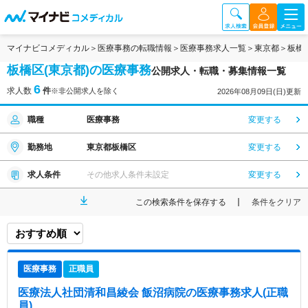
マイナビコメディカル
医療事務の転職情報
医療事務求人一覧
東京都
板橋
板橋区(東京都)の医療事務
公開求人・転職・募集情報一覧
6
求人数
件
※非公開求人を除く
2026年08月09日(日)更新
職種
医療事務
変更する
勤務地
東京都板橋区
変更する
求人条件
その他求人条件未設定
変更する
この検索条件を保存する
条件をクリア
医療事務
正職員
医療法人社団清和昌綾会 飯沼病院
の医療事務求人(正職
員)