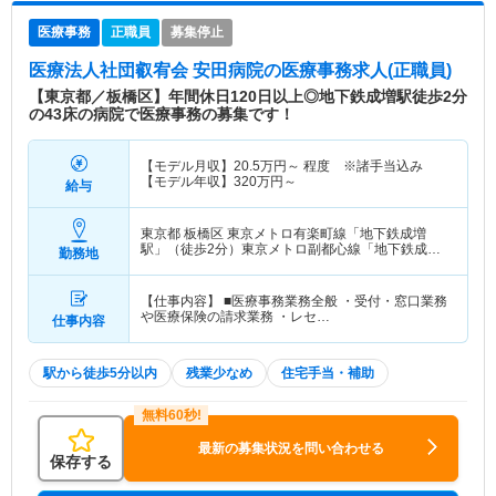
医療事務
正職員
募集停止
医療法人社団叡宥会 安田病院
の医療事務求人(正職員)
【東京都／板橋区】年間休日120日以上◎地下鉄成増駅徒歩2分
の43床の病院で医療事務の募集です！
【モデル月収】
20.5
万円～
程度 ※諸手当込み
【モデル年収】
320
万円～
給与
東京都 板橋区
東京メトロ有楽町線「地下鉄成増
駅」（徒歩2分）東京メトロ副都心線「地下鉄成増
勤務地
駅」（徒歩2分） 他
【仕事内容】 ■医療事務業務全般 ・受付・窓口業務
や医療保険の請求業務 ・レセ…
仕事内容
駅から徒歩5分以内
残業少なめ
住宅手当・補助
最新の募集状況を問い合わせる
保存する