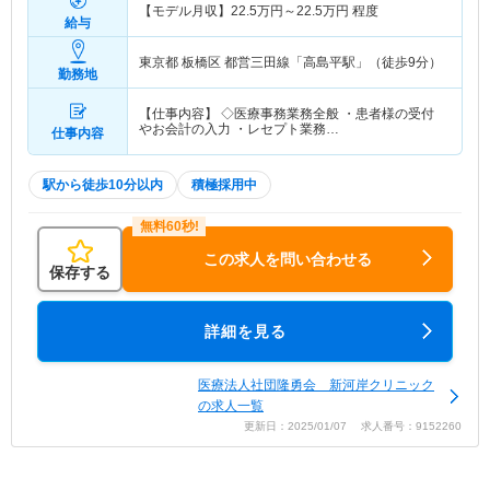
【モデル月収】
22.5
万円～
22.5
万円
程度
給与
東京都 板橋区
都営三田線「高島平駅」（徒歩9分）
勤務地
【仕事内容】 ◇医療事務業務全般 ・患者様の受付
やお会計の入力 ・レセプト業務…
仕事内容
駅から徒歩10分以内
積極採用中
この求人を問い合わせる
保存する
詳細を見る
医療法人社団隆勇会 新河岸クリニック
の求人一覧
更新日：2025/01/07 求人番号：9152260