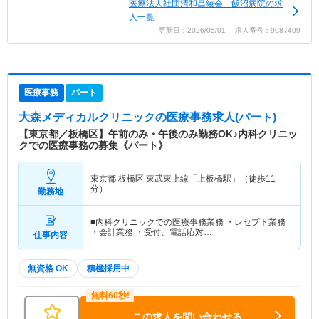
医療法人社団清和昌綾会 飯沼病院の求
人一覧
更新日：2026/05/01 求人番号：9087409
医療事務
パート
大森メディカルクリニック
の医療事務求人(パート)
【東京都／板橋区】午前のみ・午後のみ勤務OK♪内科クリニッ
クでの医療事務の募集《パート》
東京都 板橋区
東武東上線「上板橋駅」（徒歩11
分）
勤務地
■内科クリニックでの医療事務業務 ・レセプト業務
・会計業務 ・受付、電話応対…
仕事内容
無資格 OK
積極採用中
この求人を問い合わせる