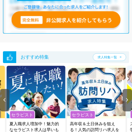
いただくか、お気軽にお問い合わせください。
全国の医療事務求人
から検索いただくことも可能です。
無料転職支援サービス
にお申し込みいただくと、ご希望条件をヒアリン
グした上で求人をご提案いたします。
ご希望条件がまだ定まっていない方は
人気の希望条件をピックアップし
た求人特集
をぜひご活用ください。
転職支援の他、情報収集や募集状況の確認も、お気軽にご相談くださ
い。
おすすめ特集
求人特集一覧
セラピスト
セラピスト
夏入職求人増加中！魅力的
高年収＆土日休みを狙え
なセラピスト求人は早いも
る！人気の訪問リハ求人を