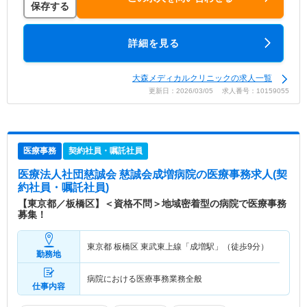
保存する
詳細を見る
大森メディカルクリニックの求人一覧
更新日：2026/03/05 求人番号：10159055
医療事務
契約社員・嘱託社員
医療法人社団慈誠会 慈誠会成増病院
の医療事務求人(契
約社員・嘱託社員)
【東京都／板橋区】＜資格不問＞地域密着型の病院で医療事務
募集！
東京都 板橋区
東武東上線「成増駅」（徒歩9分）
勤務地
病院における医療事務業務全般
仕事内容