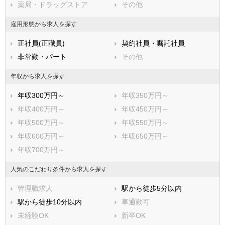
薬局・ドラッグストア
その他
昭島市
調布市
町田市
小金井市
雇用形態から求人を探す
小平市
日野市
正社員(正職員)
契約社員・嘱託社員
東村山市
国分寺市
非常勤・パート
その他
国立市
福生市
狛江市
東大和市
年収から求人を探す
清瀬市
東久留米市
年収300万円～
年収350万円～
武蔵村山市
多摩市
年収400万円～
年収450万円～
稲城市
羽村市
年収500万円～
年収550万円～
あきる野市
西東京市
年収600万円～
年収650万円～
西多摩郡瑞穂町
西多摩郡日の出町
年収700万円～
西多摩郡檜原村
西多摩郡奥多摩町
大島町
利島村
人気のこだわり条件から求人を探す
新島村
神津島村
管理職求人
駅から徒歩5分以内
三宅村
御蔵島村
駅から徒歩10分以内
車通勤可
八丈島八丈町
青ヶ島村
未経験OK
新卒OK
小笠原村