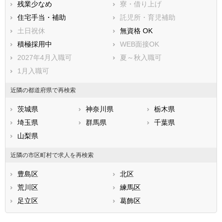
残業少なめ
寮・借り上げ
住宅手当・補助
託児所・育児補助
土日祝休
無資格 OK
積極採用中
WEB面接OK
2027年4月入職可
夏～秋入職可
1月入職可
近隣の都道府県で再検索
茨城県
神奈川県
栃木県
埼玉県
群馬県
千葉県
山梨県
近隣の市区町村で求人を再検索
豊島区
北区
荒川区
練馬区
足立区
葛飾区