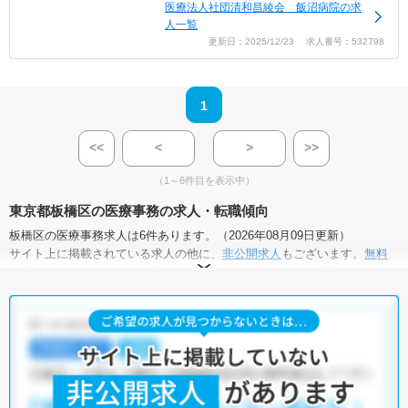
医療法人社団清和昌綾会 飯沼病院の求
人一覧
更新日：2025/12/23 求人番号：532798
1
<<
<
>
>>
（1～6件目を表示中）
東京都板橋区の医療事務の求人・転職傾向
板橋区の医療事務求人は6件あります。（2026年08月09日更新）
サイト上に掲載されている求人の他に、
非公開求人
もございます。
無料
転職支援サービス
にお申し込みいただくと、全求人からご希望条件に合
う求人を提案させていただきます。
板橋区の医療事務求人では以下のような条件が人気です。
・
積極採用中
・
残業少なめ
・
住宅手当・補助あり
・
正社員(正職員)
・
病院
・
クリニック
他の条件でも人気の求人がございますので、「こだわり条件」から検索