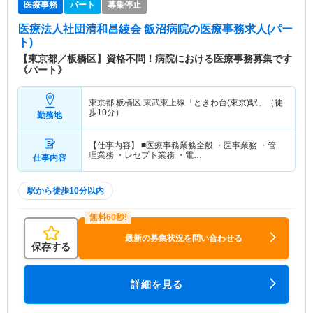
医療事務
パート
募集停止
医療法人社団清和昌綾会 飯沼病院
の医療事務求人(パー
ト)
【東京都／板橋区】資格不問！病院における医療事務募集です
《パート》
東京都 板橋区
東武東上線「ときわ台(東京)駅」（徒
歩10分）
勤務地
【仕事内容】 ■医療事務業務全般 ・医事業務 ・管
理業務 ・レセプト業務 ・電…
仕事内容
駅から徒歩10分以内
最新の募集状況を問い合わせる
保存する
詳細を見る