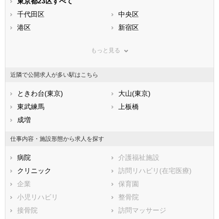
静岡県
東京都23区すべて
愛知県
三重県
滋賀県
千代田区
京都府
中央区
大阪府
兵庫県
港区
奈良県
新宿区
和歌山県
鳥取県
文京区
島根県
台東区
岡山県
もっと見る
広島県
墨田区
山口県
江東区
徳島県
香川県
品川区
愛媛県
目黒区
高知県
近隣で公開求人が多い駅はこちら
福岡県
大田区
佐賀県
世田谷区
長崎県
熊本県
渋谷区
ときわ台(東京)
大分県
中野区
大山(東京)
宮崎県
鹿児島県
杉並区
東武練馬
沖縄県
豊島区
上板橋
北区
成増
荒川区
板橋区
練馬区
仕事内容・施設形態から求人を探す
足立区
葛飾区
病院
介護福祉施設
江戸川区
クリニック
訪問リハビリ(在宅医療)
市部
企業
保育園
八王子市
立川市
小児リハビリ
整骨院
武蔵野市
三鷹市
接骨院
訪問マッサージ
青梅市
府中市