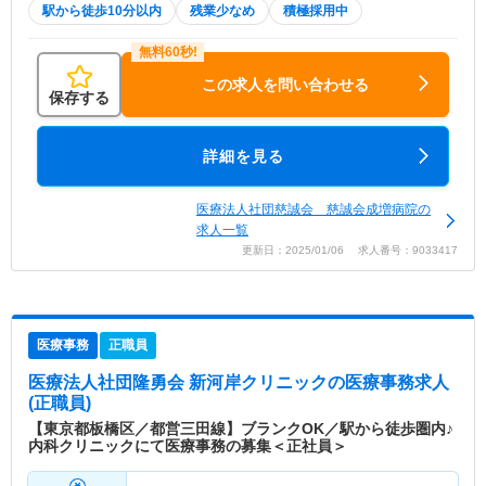
駅から徒歩10分以内
残業少なめ
積極採用中
この求人を問い合わせる
保存する
詳細を見る
医療法人社団慈誠会 慈誠会成増病院の
求人一覧
更新日：2025/01/06 求人番号：9033417
医療事務
正職員
医療法人社団隆勇会 新河岸クリニック
の医療事務求人
(正職員)
【東京都板橋区／都営三田線】ブランクOK／駅から徒歩圏内♪
内科クリニックにて医療事務の募集＜正社員＞