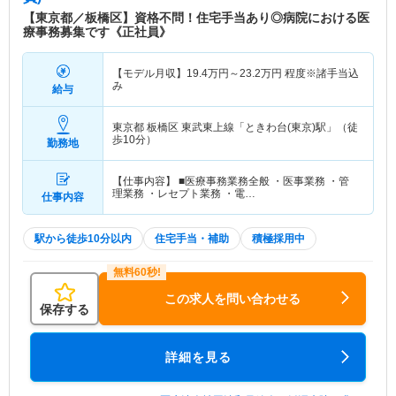
【東京都／板橋区】資格不問！住宅手当あり◎病院における医
療事務募集です《正社員》
【モデル月収】
19.4
万円～
23.2
万円
程度※諸手当込
み
給与
東京都 板橋区
東武東上線「ときわ台(東京)駅」（徒
歩10分）
勤務地
【仕事内容】 ■医療事務業務全般 ・医事業務 ・管
理業務 ・レセプト業務 ・電…
仕事内容
駅から徒歩10分以内
住宅手当・補助
積極採用中
この求人を問い合わせる
保存する
詳細を見る