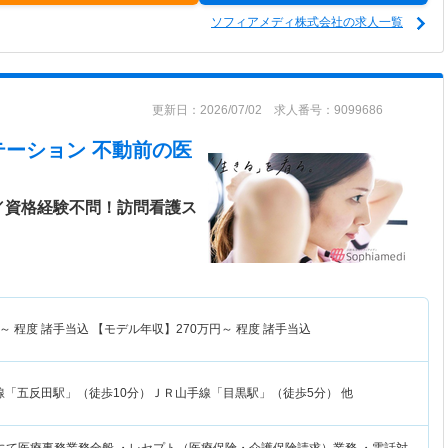
ソフィアメディ株式会社の求人一覧
更新日：2026/07/02 求人番号：9099686
テーション 不動前
の医
／資格経験不問！訪問看護ス
～
程度 諸手当込 【モデル年収】
270
万円～
程度 諸手当込
線「五反田駅」（徒歩10分）ＪＲ山手線「目黒駅」（徒歩5分） 他