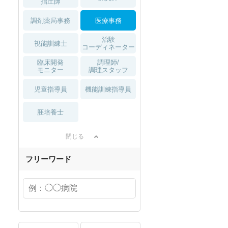
指圧師
調剤薬局事務
医療事務
治験
視能訓練士
コーディネーター
臨床開発
調理師/
モニター
調理スタッフ
児童指導員
機能訓練指導員
胚培養士
閉じる
フリーワード