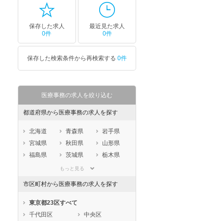
保存した求人
最近見た求人
0件
0件
保存した検索条件から再検索する
0件
医療事務の求人を絞り込む
都道府県から医療事務の求人を探す
北海道
青森県
岩手県
宮城県
秋田県
山形県
福島県
茨城県
栃木県
群馬県
埼玉県
千葉県
もっと見る
東京都
神奈川県
新潟県
市区町村から医療事務の求人を探す
山梨県
長野県
富山県
石川県
福井県
岐阜県
東京都23区すべて
静岡県
愛知県
三重県
千代田区
中央区