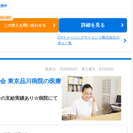
採用中
詳細を見る
この求人を問い合わせる
CVイメージングサイエンス株式会社の
求人一覧
更新日：2025/01/07 求人番号：9728302
会 東京品川病院
の医療
分の支給実績あり☆病院にて