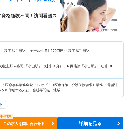
／資格経験不問！訪問看護ス
～
程度 諸手当込 【モデル年収】
270
万円～
程度 諸手当込
本線(上野－盛岡)「小山駅」（徒歩10分）ＪＲ両毛線「小山駅」（徒歩10
にて医療事務業務全般 ・レセプト（医療保険・介護保険請求）業務 ・電話対
プランを作成する人と、当社専門職・地域…
用中
詳細を見る
この求人を問い合わせる