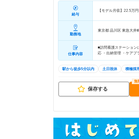
【モデル月収】
22.5
万円
給与
東京都 品川区
東急大井
勤務地
■訪問看護ステーション
応 ・出納管理 ・ケア
仕事内容
駅から徒歩5分以内
土日祝休
積極採
保存する