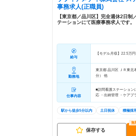
事務求人(正職員)
【東京都／品川区】完全週休2日制
テーションにて医療事務求人です。
【モデル月収】
22.5
万円
給与
東京都 品川区
ＪＲ東北
分） 他
勤務地
■訪問看護ステーション
応 ・出納管理 ・ケア
仕事内容
駅から徒歩5分以内
土日祝休
積極採
保存する