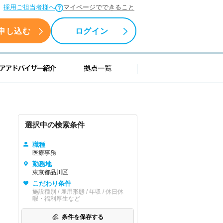
採用ご担当者様へ
マイページでできること
申し込む
ログイン
援情報
キャリアアドバイザー紹介
拠点一覧
選択中の検索条件
職種
医療事務
勤務地
東京都品川区
こだわり条件
施設種別 / 雇用形態 / 年収 / 休日休
暇・福利厚生など
条件を保存する