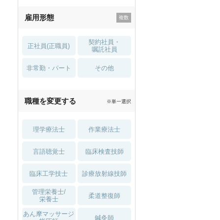
残業少なめ
寮・借り上げ
雇用形態
託児所・
住宅手当・補助
育児補助
契約社員・
正社員(正職員)
土日祝休
無資格 OK
嘱託社員
非常勤・パート
積極採用中
WEB面接OK
その他
2027年4月入職可
夏～秋入職可
職種を変更する
※単一選択
1月入職可
理学療法士
作業療法士
言語聴覚士
臨床検査技師
臨床工学技士
診療放射線技師
管理栄養士/
柔道整復師
栄養士
あん摩マッサージ
鍼灸師