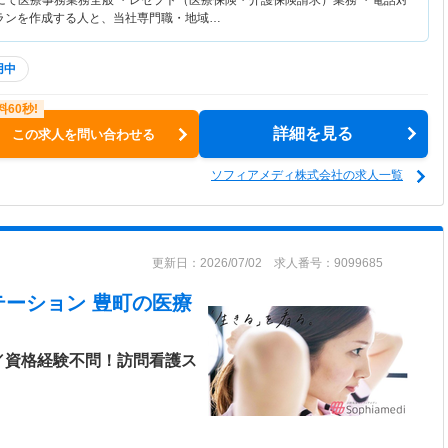
にて医療事務業務全般 ・レセプト（医療保険・介護保険請求）業務 ・電話対
プランを作成する人と、当社専門職・地域…
用中
詳細を見る
この求人を問い合わせる
ソフィアメディ株式会社の求人一覧
更新日：2026/07/02 求人番号：9099685
テーション 豊町
の医療
／資格経験不問！訪問看護ス