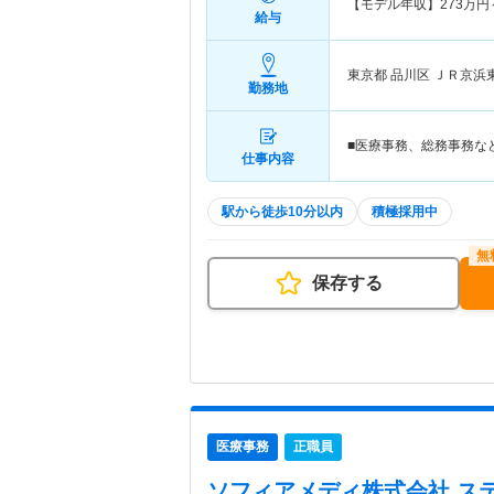
【モデル年収】
273
万円
給与
東京都 品川区
ＪＲ京浜
勤務地
■医療事務、総務事務など
仕事内容
駅から徒歩10分以内
積極採用中
保存する
医療事務
正職員
ソフィアメディ株式会社 ス