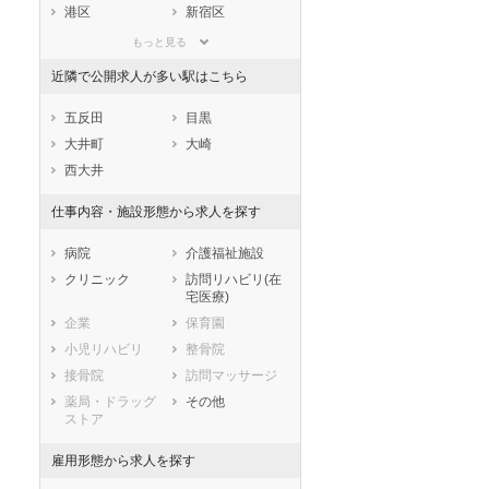
滋賀県
京都府
大阪府
港区
新宿区
兵庫県
奈良県
和歌山県
文京区
台東区
もっと見る
鳥取県
島根県
岡山県
墨田区
江東区
近隣で公開求人が多い駅はこちら
広島県
山口県
徳島県
品川区
目黒区
香川県
愛媛県
高知県
大田区
世田谷区
五反田
目黒
福岡県
佐賀県
長崎県
渋谷区
中野区
大井町
大崎
熊本県
大分県
宮崎県
杉並区
豊島区
西大井
鹿児島県
沖縄県
北区
荒川区
仕事内容・施設形態から求人を探す
板橋区
練馬区
足立区
葛飾区
病院
介護福祉施設
江戸川区
クリニック
訪問リハビリ(在
宅医療)
市部
企業
保育園
八王子市
立川市
小児リハビリ
整骨院
武蔵野市
三鷹市
接骨院
訪問マッサージ
青梅市
府中市
薬局・ドラッグ
その他
昭島市
調布市
ストア
町田市
小金井市
小平市
日野市
雇用形態から求人を探す
東村山市
国分寺市