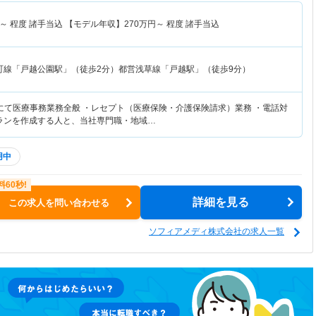
～
程度 諸手当込 【モデル年収】
270
万円～
程度 諸手当込
町線「戸越公園駅」（徒歩2分）都営浅草線「戸越駅」（徒歩9分）
にて医療事務業務全般 ・レセプト（医療保険・介護保険請求）業務 ・電話対
プランを作成する人と、当社専門職・地域…
用中
詳細を見る
この求人を問い合わせる
ソフィアメディ株式会社の求人一覧