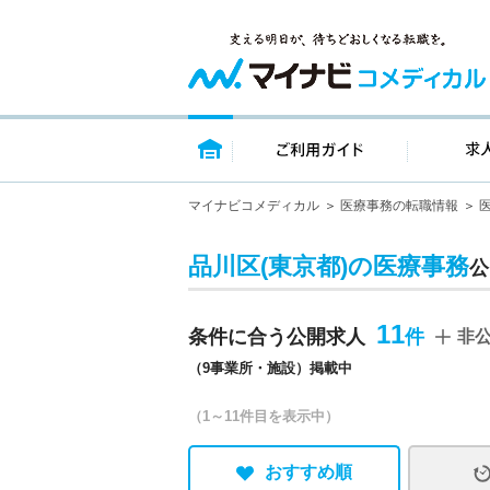
トップページ
ご利用ガイ
マイナビコメディカル
医療事務の転職情報
品川区(東京都)の医療事務
公
11
条件に合う公開求人
非
（9事業所・施設）掲載中
（1～11件目を表示中）
おすすめ順