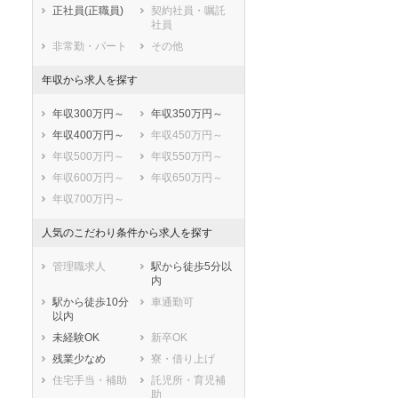
正社員(正職員)
契約社員・嘱託
国立市
福生市
社員
狛江市
東大和市
非常勤・パート
その他
清瀬市
東久留米市
年収から求人を探す
武蔵村山市
多摩市
稲城市
羽村市
年収300万円～
年収350万円～
あきる野市
西東京市
年収400万円～
年収450万円～
西多摩郡瑞穂町
西多摩郡日の出
年収500万円～
年収550万円～
町
年収600万円～
年収650万円～
西多摩郡檜原村
西多摩郡奥多摩
町
年収700万円～
大島町
利島村
人気のこだわり条件から求人を探す
新島村
神津島村
三宅村
御蔵島村
管理職求人
駅から徒歩5分以
八丈島八丈町
青ヶ島村
内
小笠原村
駅から徒歩10分
車通勤可
以内
未経験OK
新卒OK
残業少なめ
寮・借り上げ
住宅手当・補助
託児所・育児補
助