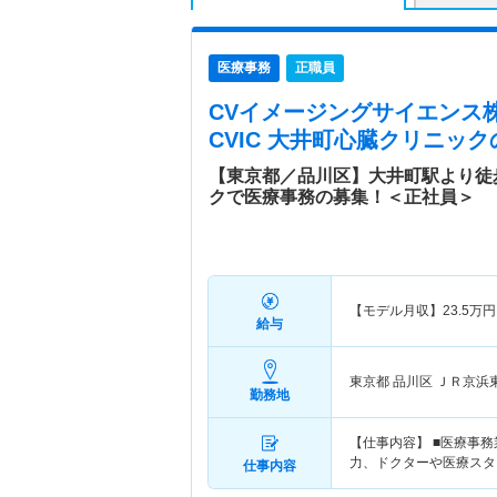
医療事務
正職員
CVイメージングサイエンス
CVIC 大井町心臓クリニック
【東京都／品川区】大井町駅より徒
クで医療事務の募集！＜正社員＞
【モデル月収】
23.5
万円
給与
東京都 品川区
ＪＲ京浜
勤務地
【仕事内容】 ■医療事
力、ドクターや医療スタ
仕事内容