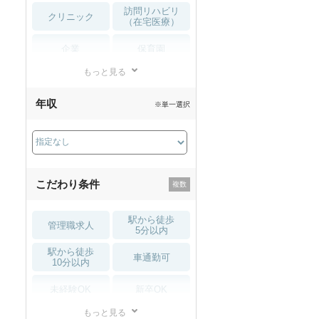
訪問リハビリ
クリニック
（在宅医療）
企業
保育園
もっと見る
小児リハビリ
整骨院
年収
※単一選択
接骨院
訪問マッサージ
薬局・
その他
ドラッグストア
こだわり条件
駅から徒歩
管理職求人
5分以内
駅から徒歩
車通勤可
10分以内
未経験OK
新卒OK
もっと見る