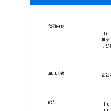
仕事内容
【仕
■デ
※訪
雇用形態
正社
給与
【モ
【モ