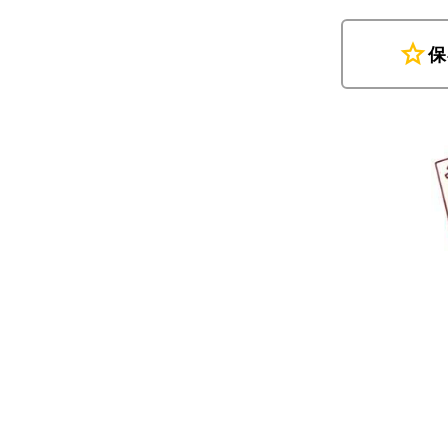
star
保