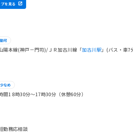
ップを見る
勤可
山陽本線(神戸－門司)/ＪＲ加古川線「
加古川駅
」(バス・車7
少なめ
時間1 8時30分〜17時30分（休憩60分）