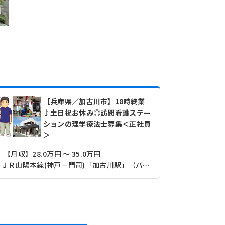
【兵庫県／加古川市】18時終業
♪土日祝お休み◎訪問看護ステー
ションの理学療法士募集＜正社員
＞
【月収】28.0万円 ～ 35.0万円
【月収】23.
ＪＲ山陽本線(神戸－門司)「加古川駅」（バス・車7分）