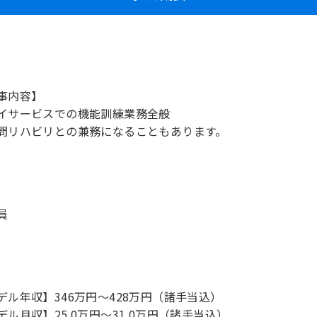
事内容】
イサービスでの機能訓練業務全般
問リハビリとの兼務になることもあります。
員
デル年収】346万円〜428万円（諸手当込）
デル月収】25.0万円〜31.0万円（諸手当込）