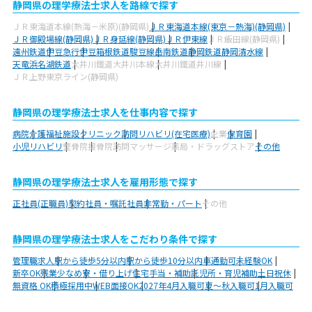
静岡県の理学療法士求人を路線で探す
ＪＲ東海道本線(熱海－米原)(静岡県)
ＪＲ東海道本線(東京－熱海)(静岡県)
ＪＲ御殿場線(静岡県)
ＪＲ身延線(静岡県)
ＪＲ伊東線
ＪＲ飯田線(静岡県)
遠州鉄道
伊豆急行
伊豆箱根鉄道駿豆線
岳南鉄道
静岡鉄道静岡清水線
天竜浜名湖鉄道
大井川鐵道大井川本線
大井川鐵道井川線
ＪＲ上野東京ライン(静岡県)
静岡県の理学療法士求人を仕事内容で探す
病院
介護福祉施設
クリニック
訪問リハビリ(在宅医療)
企業
保育園
小児リハビリ
整骨院
接骨院
訪問マッサージ
薬局・ドラッグストア
その他
静岡県の理学療法士求人を雇用形態で探す
正社員(正職員)
契約社員・嘱託社員
非常勤・パート
その他
静岡県の理学療法士求人をこだわり条件で探す
管理職求人
駅から徒歩5分以内
駅から徒歩10分以内
車通勤可
未経験OK
新卒OK
残業少なめ
寮・借り上げ
住宅手当・補助
託児所・育児補助
土日祝休
無資格 OK
積極採用中
WEB面接OK
2027年4月入職可
夏～秋入職可
1月入職可