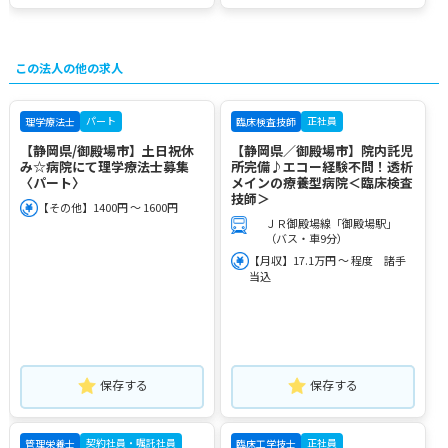
この法人の他の求人
パート
正社員
理学療法士
臨床検査技師
【静岡県/御殿場市】土日祝休
【静岡県／御殿場市】院内託児
み☆病院にて理学療法士募集
所完備♪エコー経験不問！透析
〈パート〉
メインの療養型病院＜臨床検査
技師＞
【その他】1400円 ～ 1600円
ＪＲ御殿場線「御殿場駅」
（バス・車9分）
【月収】17.1万円 ～ 程度 諸手
当込
保存する
保存する
契約社員・嘱託社員
正社員
管理栄養士
臨床工学技士