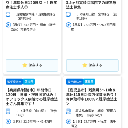
り！年間休日120日以上！理学
3.5ヶ月実積◎病院での理学療
療法士求人◎
法士募集
山陽電鉄本線「山陽姫路駅」
ＪＲ福知山線「宝塚駅」（徒
（徒歩3分）
歩15分）
【月収】23.3万円 ～ 程度（諸手
【月収】22.3万円 ～ 26.3万円程
当込）常勤モデル
度
保存する
保存する
正社員
正社員
理学療法士
理学療法士
【兵庫県/姫路市】年間休日
【鹿児島市】残業月5～10h＆
120日！日曜・祝日固定休み！
年休115日◎院内保育所あり！
ケアミックス病院での理学療法
育休取得率100％＜理学療法士
士さん募集です！
＞
ＪＲ播但線「京口駅」（徒歩
鹿児島市電第１期線「荒田八
14分）
幡駅」（徒歩14分）
【月収】22.5万円 ～ 42.4万円
【月収】23.7万円 ～ 程度 諸手
当込