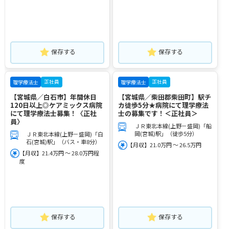
保存する
保存する
正社員
正社員
理学療法士
理学療法士
【宮城県／白石市】年間休日
【宮城県／柴田郡柴田町】駅チ
120日以上◎ケアミックス病院
カ徒歩5分★病院にて理学療法
にて理学療法士募集！〈正社
士の募集です！＜正社員＞
員〉
ＪＲ東北本線(上野－盛岡)「船
岡(宮城)駅」（徒歩5分）
ＪＲ東北本線(上野－盛岡)「白
石(宮城)駅」（バス・車8分）
【月収】21.0万円 ～ 26.5万円
【月収】21.4万円 ～ 28.0万円程
度
保存する
保存する