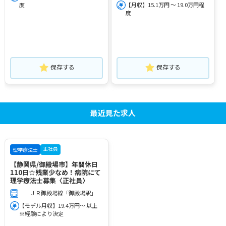
度
【月収】15.1万円 ～ 19.0万円程
度
保存する
保存する
最近見た求人
正社員
理学療法士
【静岡県/御殿場市】年間休日
110日☆残業少なめ！病院にて
理学療法士募集〈正社員〉
ＪＲ御殿場線「御殿場駅」
【モデル月収】19.4万円～ 以上
※経験により決定