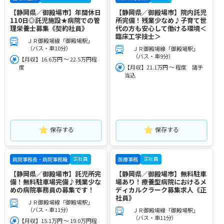
【静岡県／御殿場市】年間休日
【静岡県／御殿場市】院内託児
110日◎託児施設★病院での管
所完備！残業少なめ♪子育て世
理栄養士募集《契約社員》
代の方も安心して働ける環境＜
臨床工学技士＞
ＪＲ御殿場線「御殿場駅」
（バス・車10分）
ＪＲ御殿場線「御殿場駅」
（バス・車9分）
【月収】16.6万円 ～ 22.5万円程
度
【月収】21.1万円 ～ 程度 諸手
当込
保存する
保存する
正社員
正社員
病院事務長・病院事務職
医療事務
【静岡県／御殿場市】託児所完
【静岡県／御殿場市】無料駐車
備！無料駐車場完備♪残業少な
場あり！療養型病院におけるメ
めの病院事務員の募集です！
ディカルクラーク募集求人《正
社員》
ＪＲ御殿場線「御殿場駅」
（バス・車11分）
ＪＲ御殿場線「御殿場駅」
（バス・車11分）
【月収】15.1万円 ～ 19.0万円程