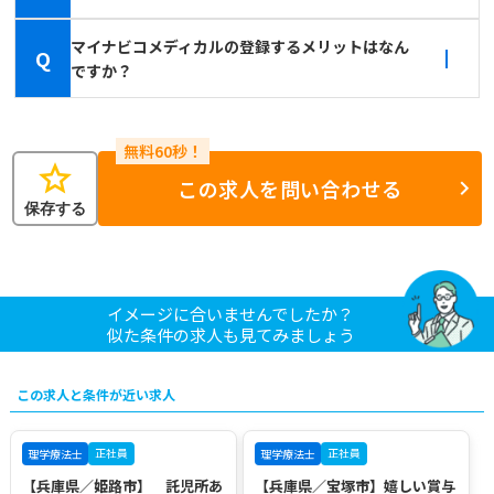
マイナビコメディカルの登録するメリットはなん
Q
ですか？
star
この求人を問い合わせる
保存する
イメージに合いませんでしたか？
似た条件の求人も見てみましょう
この求人と条件が近い求人
正社員
正社員
理学療法士
理学療法士
【兵庫県／姫路市】 託児所あ
【兵庫県／宝塚市】嬉しい賞与