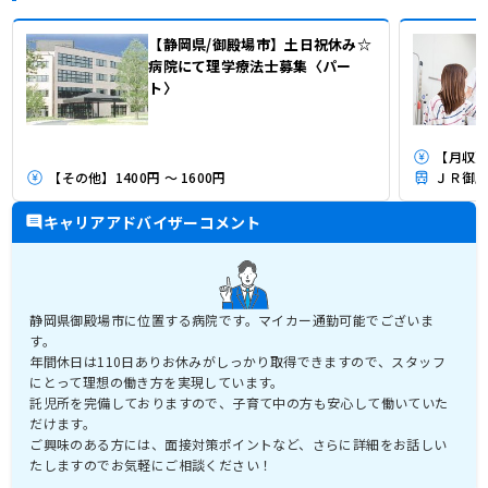
【静岡県/御殿場市】土日祝休み☆
病院にて理学療法士募集〈パー
ト〉
【月収】2
【その他】1400円 ～ 1600円
ＪＲ御殿
キャリアアドバイザーコメント
静岡県御殿場市に位置する病院です。マイカー通勤可能でございま
す。
年間休日は110日ありお休みがしっかり取得できますので、スタッフ
にとって理想の働き方を実現しています。
託児所を完備しておりますので、子育て中の方も安心して働いていた
だけます。
ご興味のある方には、面接対策ポイントなど、さらに詳細をお話しい
たしますのでお気軽にご相談ください！