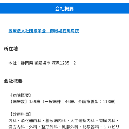
会社概要
医療法人社団駿栄会 御殿場石川病院
所在地
本社：静岡県 御殿場市 深沢1285‐2
会社概要
《病院概要》
【病床数】159床（一般病棟：46床、介護療養型：113床）
【診療科目】
内科・消化器内科・糖尿病内科・人工透析内科・腎臓内科・
漢方内科・外科・整形外科・乳腺外科・泌尿器科・リハビリ