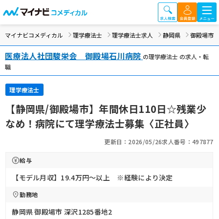
マイナビコメディカル
理学療法士
理学療法士求人
静岡県
御殿場市
医療法人社団駿栄会 御殿場石川病院
の理学療法士 の求人・転
職
理学療法士
【静岡県/御殿場市】年間休日110日☆残業少
なめ！病院にて理学療法士募集〈正社員〉
更新日：2026/05/26
求人番号：497877
給与
【モデル月収】19.4万円〜以上 ※経験により決定
勤務地
静岡県 御殿場市 深沢1285番地2