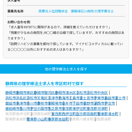
求人番号
募集先名称
医療法人社団駿栄会 御殿場石川病院 の理学療法士
お問い合わせ例
「求人番号497877に興味があるので、詳細を教えていただけますか？」
「残業が少なめの病院をJR○○線の沿線で探していますが、おすすめの病院はあ
りますか？」
「訪問リハビリの募集を都内で探しています。マイナビコメディカルに載ってい
る○○○○○以外におすすめの求人はありますか？」
他の理学療法士求人を探す
静岡県の理学療法士求人を市区町村で探す
静岡市
静岡市葵区
静岡市駿河区
静岡市清水区
浜松市
浜松市中央区
浜松市浜名区
浜松市天竜区
沼津市
熱海市
三島市
富士宮市
伊東市
島田市
富士市
磐田市
焼津市
掛川市
藤枝市
御殿場市
袋井市
下田市
裾野市
湖西市
伊豆市
御前崎市
菊川市
伊豆の国市
牧之原市
賀茂郡東伊豆町
賀茂郡河津町
賀茂郡南伊豆町
賀茂郡松崎町
賀茂郡西伊豆町
田方郡函南町
駿東郡清水町
駿東郡長泉町
駿東郡小山町
榛原郡吉田町
榛原郡川根本町
周智郡森町