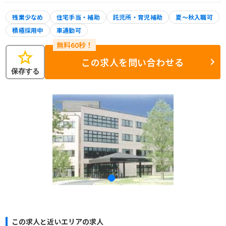
残業少なめ
住宅手当・補助
託児所・育児補助
夏～秋入職可
積極採用中
車通勤可
star
この求人を問い合わせる
保存する
この求人と近いエリアの求人