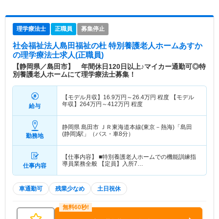
理学療法士
正職員
募集停止
社会福祉法人島田福祉の杜 特別養護老人ホームあすか
の理学療法士求人(正職員)
【静岡県／島田市】 年間休日120日以上♪マイカー通勤可◎特
別養護老人ホームにて理学療法士募集！
【モデル月収】
16.9
万円～
26.4
万円
程度 【モデル
年収】
264
万円～
412
万円
程度
給与
静岡県 島田市
ＪＲ東海道本線(東京－熱海)「島田
(静岡)駅」（バス・車8分）
勤務地
【仕事内容】 ■特別養護老人ホームでの機能訓練指
導員業務全般 【定員】入所7…
仕事内容
車通勤可
残業少なめ
土日祝休