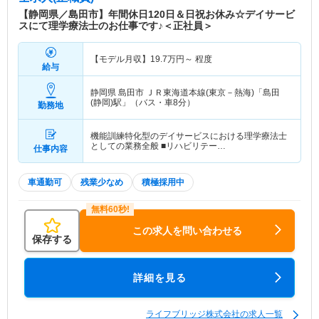
【静岡県／島田市】年間休日120日＆日祝お休み☆デイサービ
スにて理学療法士のお仕事です♪＜正社員＞
【モデル月収】
19.7
万円～
程度
給与
静岡県 島田市
ＪＲ東海道本線(東京－熱海)「島田
(静岡)駅」（バス・車8分）
勤務地
機能訓練特化型のデイサービスにおける理学療法士
としての業務全般 ■リハビリテー…
仕事内容
車通勤可
残業少なめ
積極採用中
この求人を問い合わせる
保存する
詳細を見る
ライフブリッジ株式会社の求人一覧