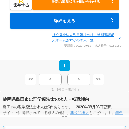
最新の募集状況を問い合わせる
保存する
詳細を見る
社会福祉法人島田福祉の杜 特別養護老
人ホームあすかの求人一覧
更新日：2025/09/19 求人番号：9135185
1
<<
<
>
>>
（1～6件目を表示中）
静岡県島田市の理学療法士の求人・転職傾向
島田市の理学療法士求人は6件あります。（2026年08月06日更新）
サイト上に掲載されている求人の他に、
非公開求人
もございます。
無料
転職支援サービス
にお申し込みいただくと、全求人からご希望条件に合
う求人を提案させていただきます。