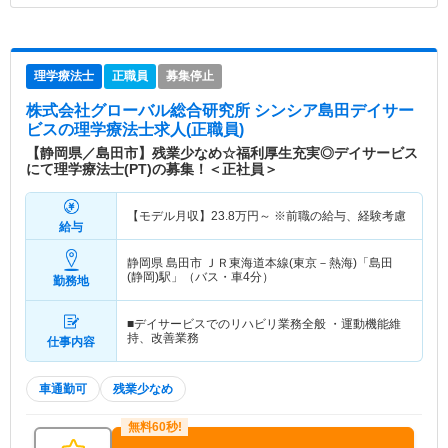
理学療法士
正職員
募集停止
株式会社グローバル総合研究所 シンシア島田デイサー
ビス
の理学療法士求人(正職員)
【静岡県／島田市】残業少なめ☆福利厚生充実◎デイサービス
にて理学療法士(PT)の募集！＜正社員＞
【モデル月収】
23.8
万円～
※前職の給与、経験考慮
給与
静岡県 島田市
ＪＲ東海道本線(東京－熱海)「島田
(静岡)駅」（バス・車4分）
勤務地
■デイサービスでのリハビリ業務全般 ・運動機能維
持、改善業務
仕事内容
車通勤可
残業少なめ