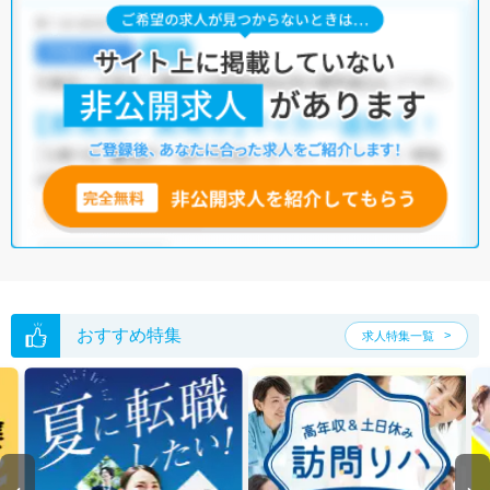
島田市の理学療法士求人では以下のような条件が人気です。
・
土日祝休
・
積極採用中
・
残業少なめ
・
正社員(正職員)
・
クリニ
ック
・
介護福祉施設
他の条件でも人気の求人がございますので、「こだわり条件」から検索
いただくか、お気軽にお問い合わせください。
全国の理学療法士求人
から検索いただくことも可能です。
無料転職支援サービス
にお申し込みいただくと、ご希望条件をヒアリン
グした上で求人をご提案いたします。
ご希望条件がまだ定まっていない方は
人気の希望条件をピックアップし
た求人特集
をぜひご活用ください。
転職支援の他、情報収集や募集状況の確認も、お気軽にご相談くださ
い。
おすすめ特集
求人特集一覧