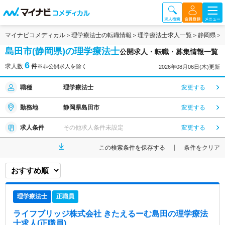
マイナビコメディカル
理学療法士の転職情報
理学療法士求人一覧
静岡県
島田市(静岡県)の理学療法士
公開求人・転職・募集情報一覧
6
求人数
件
※非公開求人を除く
2026年08月06日(木)更新
職種
理学療法士
変更する
勤務地
静岡県島田市
変更する
求人条件
その他求人条件未設定
変更する
この検索条件を保存する
条件をクリア
理学療法士
正職員
ライフブリッジ株式会社 きたえるーむ島田
の理学療法
士求人(正職員)