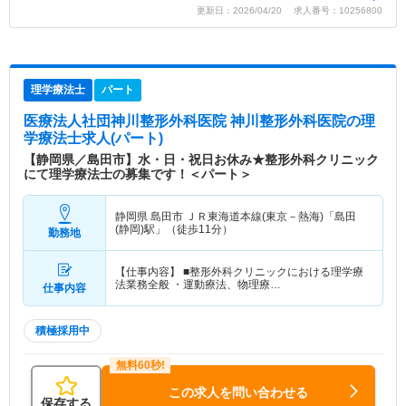
更新日：2026/04/20 求人番号：10256800
理学療法士
パート
医療法人社団神川整形外科医院 神川整形外科医院
の理
学療法士求人(パート)
【静岡県／島田市】水・日・祝日お休み★整形外科クリニック
にて理学療法士の募集です！＜パート＞
静岡県 島田市
ＪＲ東海道本線(東京－熱海)「島田
(静岡)駅」（徒歩11分）
勤務地
【仕事内容】 ■整形外科クリニックにおける理学療
法業務全般 ・運動療法、物理療…
仕事内容
積極採用中
この求人を問い合わせる
保存する