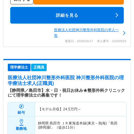
詳細を見る
医療法人社団神川整形外科医院の求人一
覧
更新日：2026/03/17 求人番号：10250525
理学療法士
正職員
医療法人社団神川整形外科医院 神川整形外科医院
の理
学療法士求人(正職員)
【静岡県／島田市】水・日・祝日お休み★整形外科クリニック
にて理学療法士の募集です！
【モデル月収】
24.5
万円～
給与
静岡県 島田市
ＪＲ東海道本線(東京－熱海)「島田
(静岡)駅」（徒歩11分）
勤務地