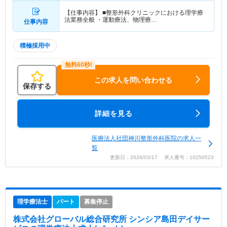
【仕事内容】 ■整形外科クリニックにおける理学療
法業務全般 ・運動療法、物理療…
仕事内容
積極採用中
この求人を問い合わせる
保存する
詳細を見る
医療法人社団神川整形外科医院の求人一
覧
更新日：2026/03/17 求人番号：10250523
理学療法士
パート
募集停止
株式会社グローバル総合研究所 シンシア島田デイサー