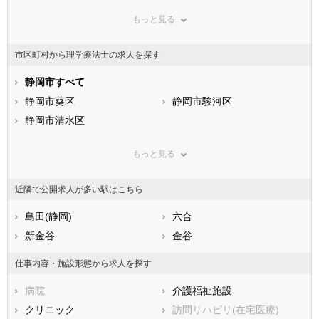
群馬県
埼玉県
千葉県
もっと見る
東京都
神奈川県
新潟県
山梨県
長野県
富山県
市区町村から理学療法士の求人を探す
石川県
福井県
岐阜県
静岡県
静岡市すべて
愛知県
三重県
滋賀県
静岡市葵区
京都府
静岡市駿河区
大阪府
兵庫県
静岡市清水区
奈良県
和歌山県
鳥取県
浜松市すべて
島根県
岡山県
もっと見る
広島県
浜松市中央区
山口県
浜松市浜名区
徳島県
香川県
浜松市天竜区
愛媛県
高知県
近隣で公開求人が多い駅はこちら
福岡県
市部
佐賀県
長崎県
熊本県
沼津市
島田(静岡)
大分県
熱海市
六合
宮崎県
鹿児島県
三島市
新金谷
沖縄県
富士宮市
金谷
伊東市
島田市
仕事内容・施設形態から求人を探す
富士市
磐田市
病院
介護福祉施設
焼津市
掛川市
クリニック
訪問リハビリ(在宅医療)
藤枝市
御殿場市