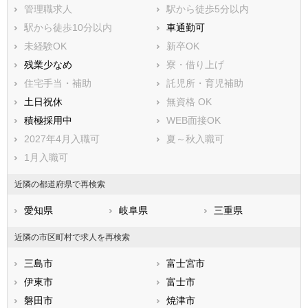
管理職求人
駅から徒歩5分以内
駅から徒歩10分以内
車通勤可
未経験OK
新卒OK
残業少なめ
寮・借り上げ
住宅手当・補助
託児所・育児補助
土日祝休
無資格 OK
積極採用中
WEB面接OK
2027年4月入職可
夏～秋入職可
1月入職可
近隣の都道府県で再検索
愛知県
岐阜県
三重県
近隣の市区町村で求人を再検索
三島市
富士宮市
伊東市
富士市
磐田市
焼津市