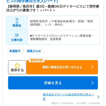
ビス
の理学療法士求人(パート)
【静岡県／島田市】週3日～勤務OK◎デイサービスにて理学療
法士(PT)の募集です！＜パート＞
静岡県 島田市
ＪＲ東海道本線(東京－熱海)「島田
(静岡)駅」（バス・車4分）
勤務地
■デイサービスでのリハビリテーション業務全般 ・
運動機能維持、改善業務
仕事内容
車通勤可
残業少なめ
最新の募集状況を問い合わせる
保存する
詳細を見る
株式会社グローバル総合研究所の求人一
覧
更新日：2026/03/16 求人番号：10236085