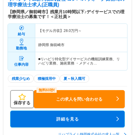
理学療法士求人(正職員)
【静岡県／御前崎市】残業月10時間以下♪デイサービスでの理
学療法士の募集です！＜正社員＞
【モデル月収】
28.0
万円～
給与
静岡県 御前崎市
勤務地
■リハビリ特化型デイサービスの機能訓練業務、リ
ハビリ業務、施術業務 ・メディカ…
仕事内容
残業少なめ
積極採用中
夏～秋入職可
この求人を問い合わせる
保存する
詳細を見る
リハプライム静岡株式会社の求人一覧