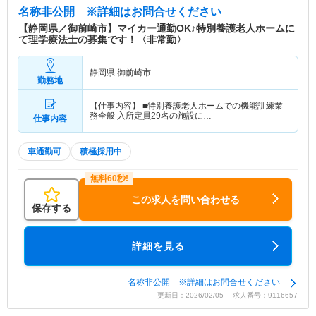
名称非公開
※詳細はお問合せください
【静岡県／御前崎市】マイカー通勤OK♪特別養護老人ホームに
て理学療法士の募集です！〈非常勤〉
静岡県 御前崎市
勤務地
【仕事内容】 ■特別養護老人ホームでの機能訓練業
務全般 入所定員29名の施設に…
仕事内容
車通勤可
積極採用中
この求人を問い合わせる
保存する
詳細を見る
名称非公開 ※詳細はお問合せください
更新日：2026/02/05 求人番号：9116657