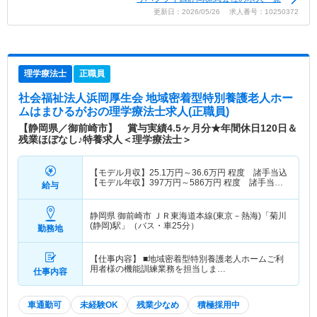
更新日：2026/05/26 求人番号：10250372
理学療法士
正職員
社会福祉法人浜岡厚生会 地域密着型特別養護老人ホー
ムはまひるがお
の理学療法士求人(正職員)
【静岡県／御前崎市】 賞与実績4.5ヶ月分★年間休日120日＆
残業ほぼなし♪特養求人＜理学療法士＞
【モデル月収】
25.1
万円～
36.6
万円
程度 諸手当込
【モデル年収】
397
万円～
586
万円
程度 諸手当・
給与
賞与込
静岡県 御前崎市
ＪＲ東海道本線(東京－熱海)「菊川
(静岡)駅」（バス・車25分）
勤務地
【仕事内容】 ■地域密着型特別養護老人ホームご利
用者様の機能訓練業務を担当しま…
仕事内容
車通勤可
未経験OK
残業少なめ
積極採用中