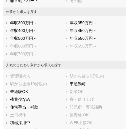
非常勤・パート
その他
菊川市
伊豆の国市
牧之原市
賀茂郡東伊豆町
年収から求人を探す
賀茂郡河津町
賀茂郡南伊豆町
年収300万円～
年収350万円～
賀茂郡松崎町
賀茂郡西伊豆町
年収400万円～
年収450万円～
田方郡函南町
駿東郡清水町
年収500万円～
年収550万円～
駿東郡長泉町
駿東郡小山町
年収600万円～
年収650万円～
榛原郡吉田町
榛原郡川根本町
年収700万円～
周智郡森町
人気のこだわり条件から求人を探す
管理職求人
駅から徒歩5分以内
駅から徒歩10分以内
車通勤可
未経験OK
新卒OK
残業少なめ
寮・借り上げ
住宅手当・補助
託児所・育児補助
土日祝休
無資格 OK
積極採用中
WEB面接OK