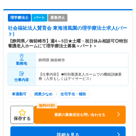
理学療法士
パート
募集停止
社会福祉法人賛育会 東海清風園
の理学療法士求人(パー
ト)
【静岡県／御前崎市】週4～5日★土曜・祝日休み相談可◎特別
養護老人ホームにて理学療法士募集＜パート＞
静岡県 御前崎市
勤務地
【仕事内容】 ■特別養護老人ホームでの機能訓練業
務（入所もしくはデイサービス）
仕事内容
車通勤可
残業少なめ
住宅手当・補助
最新の募集状況を問い合わせる
保存する
詳細を見る