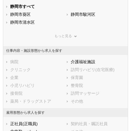
静岡県
静岡市すべて
愛知県
三重県
滋賀県
静岡市葵区
京都府
静岡市駿河区
大阪府
兵庫県
静岡市清水区
奈良県
和歌山県
鳥取県
浜松市すべて
島根県
岡山県
もっと見る
広島県
浜松市中央区
山口県
浜松市浜名区
徳島県
香川県
浜松市天竜区
愛媛県
高知県
仕事内容・施設形態から求人を探す
福岡県
市部
佐賀県
長崎県
熊本県
沼津市
病院
大分県
熱海市
介護福祉施設
宮崎県
鹿児島県
三島市
クリニック
沖縄県
富士宮市
訪問リハビリ(在宅医療)
伊東市
企業
島田市
保育園
富士市
小児リハビリ
磐田市
整骨院
焼津市
接骨院
掛川市
訪問マッサージ
藤枝市
薬局・ドラッグストア
御殿場市
その他
袋井市
下田市
雇用形態から求人を探す
裾野市
湖西市
正社員(正職員)
契約社員・嘱託社員
伊豆市
御前崎市