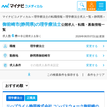
マイナビコメディカル
理学療法士の転職情報
理学療法士求人一覧
静岡県
御前崎市(静岡県)の理学療法士
公開求人・転職・募集情報一
覧
6
求人数
件
※非公開求人を除く
2026年08月07日(金)更新
職種
理学療法士
変更する
勤務地
静岡県御前崎市
変更する
求人条件
その他求人条件未設定
変更する
この検索条件を保存する
条件をクリア
理学療法士
正職員
リハプライム静岡株式会社 コンパスウォーク御前崎
の