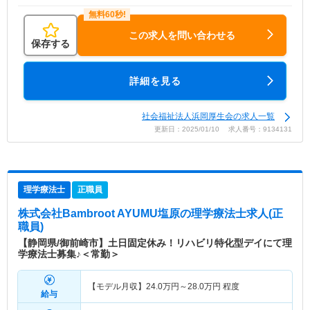
この求人を問い合わせる
保存する
詳細を見る
社会福祉法人浜岡厚生会の求人一覧
更新日：2025/01/10 求人番号：9134131
理学療法士
正職員
株式会社Bambroot AYUMU塩原
の理学療法士求人(正
職員)
【静岡県/御前崎市】土日固定休み！リハビリ特化型デイにて理
学療法士募集♪＜常勤＞
【モデル月収】
24.0
万円～
28.0
万円
程度
給与