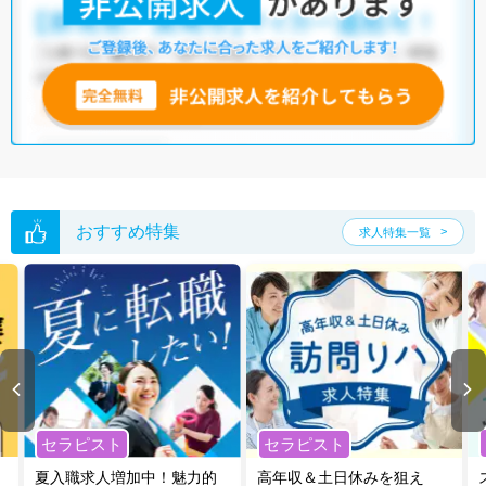
他の条件でも人気の求人がございますので、「こだわり条件」から検索
いただくか、お気軽にお問い合わせください。
全国の理学療法士求人
から検索いただくことも可能です。
無料転職支援サービス
にお申し込みいただくと、ご希望条件をヒアリン
グした上で求人をご提案いたします。
ご希望条件がまだ定まっていない方は
人気の希望条件をピックアップし
た求人特集
をぜひご活用ください。
転職支援の他、情報収集や募集状況の確認も、お気軽にご相談くださ
い。
おすすめ特集
求人特集一覧
セラピスト
セラピスト
夏入職求人増加中！魅力的
高年収＆土日休みを狙え