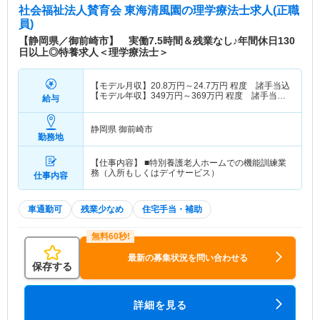
社会福祉法人賛育会 東海清風園
の理学療法士求人(正職
員)
【静岡県／御前崎市】 実働7.5時間＆残業なし♪年間休日130
日以上◎特養求人＜理学療法士＞
【モデル月収】
20.8
万円～
24.7
万円
程度 諸手当込
【モデル年収】
349
万円～
369
万円
程度 諸手当・
給与
賞与込
静岡県 御前崎市
勤務地
【仕事内容】 ■特別養護老人ホームでの機能訓練業
務（入所もしくはデイサービス）
仕事内容
車通勤可
残業少なめ
住宅手当・補助
最新の募集状況を問い合わせる
保存する
詳細を見る