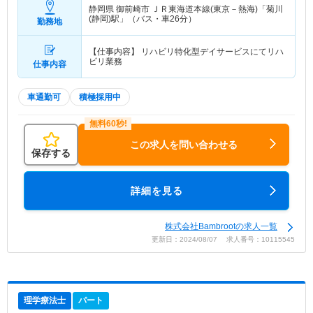
静岡県 御前崎市
ＪＲ東海道本線(東京－熱海)「菊川
(静岡)駅」（バス・車26分）
勤務地
【仕事内容】 リハビリ特化型デイサービスにてリハ
ビリ業務
仕事内容
車通勤可
積極採用中
この求人を問い合わせる
保存する
詳細を見る
株式会社Bambrootの求人一覧
更新日：2024/08/07 求人番号：10115545
理学療法士
パート