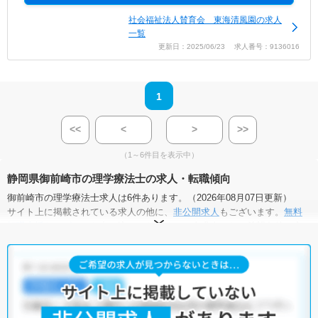
社会福祉法人賛育会 東海清風園の求人
一覧
更新日：2025/06/23 求人番号：9136016
1
<<
<
>
>>
（1～6件目を表示中）
静岡県御前崎市の理学療法士の求人・転職傾向
御前崎市の理学療法士求人は6件あります。（2026年08月07日更新）
サイト上に掲載されている求人の他に、
非公開求人
もございます。
無料
転職支援サービス
にお申し込みいただくと、全求人からご希望条件に合
う求人を提案させていただきます。
御前崎市の理学療法士求人では以下のような条件が人気です。
・
積極採用中
・
残業少なめ
・
住宅手当・補助あり
・
正社員(正職員)
・
介護福祉施設