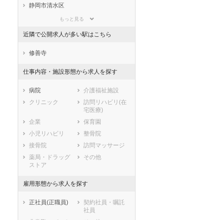
滋賀県
京都府
大阪府
静岡市清水区
兵庫県
奈良県
和歌山県
浜松市すべて
もっと見る
鳥取県
島根県
岡山県
浜松市中央区
浜松市浜名区
近隣で公開求人が多い駅はこちら
広島県
山口県
徳島県
浜松市天竜区
香川県
愛媛県
高知県
市部
修善寺
福岡県
佐賀県
長崎県
沼津市
熱海市
仕事内容・施設形態から求人を探す
熊本県
大分県
宮崎県
三島市
富士宮市
鹿児島県
沖縄県
伊東市
島田市
病院
介護福祉施設
富士市
磐田市
クリニック
訪問リハビリ(在
宅医療)
焼津市
掛川市
企業
保育園
藤枝市
御殿場市
小児リハビリ
整骨院
袋井市
下田市
接骨院
訪問マッサージ
裾野市
湖西市
薬局・ドラッグ
その他
伊豆市
御前崎市
ストア
菊川市
伊豆の国市
牧之原市
賀茂郡東伊豆町
雇用形態から求人を探す
賀茂郡河津町
賀茂郡南伊豆町
正社員(正職員)
契約社員・嘱託
賀茂郡松崎町
賀茂郡西伊豆町
社員
田方郡函南町
駿東郡清水町