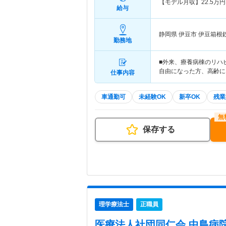
【モデル月収】
22.5
万円
給与
静岡県 伊豆市
伊豆箱根
勤務地
■外来、療養病棟のリハ
自由になった方、高齢に
仕事内容
車通勤可
未経験OK
新卒OK
残業
保存する
理学療法士
正職員
医療法人社団同仁会 中島病