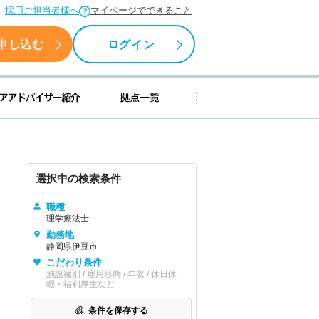
採用ご担当者様へ
マイページでできること
申し込む
ログイン
援情報
キャリアアドバイザー紹介
拠点一覧
選択中の検索条件
職種
理学療法士
勤務地
静岡県伊豆市
こだわり条件
施設種別 / 雇用形態 / 年収 / 休日休
暇・福利厚生など
条件を保存する