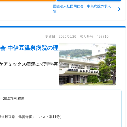
医療法人社団同仁会 中島病院の求人一
覧
更新日：2026/05/26 求人番号：497710
会 中伊豆温泉病院
の理
ケアミックス病院にて理学療
～
20.3
万円
程度
鉄道駿豆線「修善寺駅」（バス・車11分）