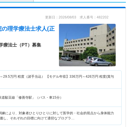
更新日：2026/08/03 求人番号：482202
院
の理学療法士求人(正
学療法士（PT）募集
～
29.5
万円
程度（諸手当込） 【モデル年収】
336
万円～
426
万円
程度(賞与
鉄道駿豆線「修善寺駅」（バス・車15分）
訓練により、対象者ひとりひとりに対して医学的・社会的視点から身体能力
価し、それぞれの目標に向けて適切なプログラ…