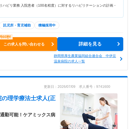
てリハビリ業務 入院患者（100名程度）に対するリハビリテーションの計画・
託児所・育児補助
積極採用中
詳細を見る
この求人を問い合わせる
静岡県厚生農業協同組合連合会 中伊豆
温泉病院の求人一覧
更新日：2026/07/09 求人番号：9741600
院
の理学療法士求人(正
車通勤可能！ケアミックス病