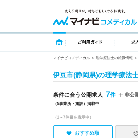
トップページ
ご利用ガイ
マイナビコメディカル
理学療法士の転職情報
伊豆市(静岡県)の理学療法
7
条件に合う公開求人
非公
（5事業所・施設）掲載中
（1～7件目を表示中）
おすすめ順