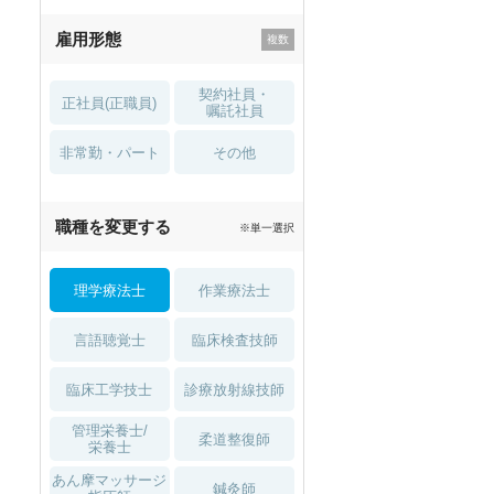
残業少なめ
寮・借り上げ
雇用形態
託児所・
住宅手当・補助
育児補助
契約社員・
正社員(正職員)
土日祝休
無資格 OK
嘱託社員
非常勤・パート
積極採用中
WEB面接OK
その他
2027年4月入職可
夏～秋入職可
職種を変更する
※単一選択
1月入職可
理学療法士
作業療法士
言語聴覚士
臨床検査技師
臨床工学技士
診療放射線技師
管理栄養士/
柔道整復師
栄養士
あん摩マッサージ
鍼灸師