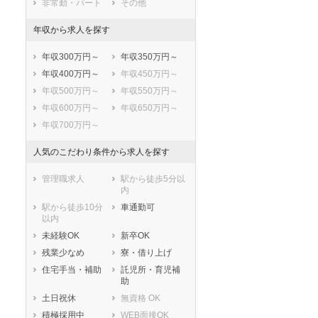
非常勤・パート
その他
駿東郡長泉町
駿東郡小山町
年収から求人を探す
榛原郡吉田町
榛原郡川根本町
周智郡森町
年収300万円～
年収350万円～
年収400万円～
年収450万円～
年収500万円～
年収550万円～
年収600万円～
年収650万円～
年収700万円～
人気のこだわり条件から求人を探す
管理職求人
駅から徒歩5分以
内
駅から徒歩10分
車通勤可
以内
未経験OK
新卒OK
残業少なめ
寮・借り上げ
住宅手当・補助
託児所・育児補
助
土日祝休
無資格 OK
積極採用中
WEB面接OK