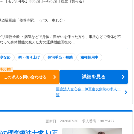
～
【モデル年収】
336
万円～
426
万円
程度（賞与込）
鉄道駿豆線「修善寺駅」（バス・車15分）
ビリ業務全般 ・病気などで身体に障がいを伴った方や、事故などで身体が不
なって身体機能の衰えた方の運動機能回復の…
少なめ
寮・借り上げ
住宅手当・補助
積極採用中
詳細を見る
この求人を問い合わせる
医療法人全心会 伊豆慶友病院の求人一
覧
更新日：2026/07/30 求人番号：9875427
院
の理学療法士求人(正