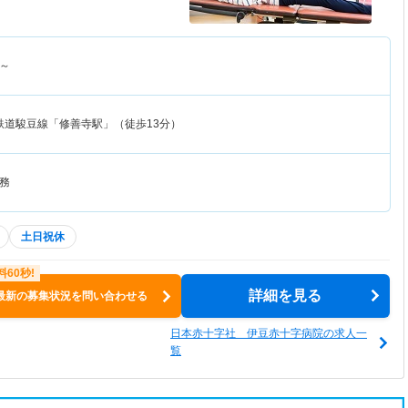
～
鉄道駿豆線「修善寺駅」（徒歩13分）
務
土日祝休
詳細を見る
最新の募集状況を問い合わせる
日本赤十字社 伊豆赤十字病院の求人一
覧