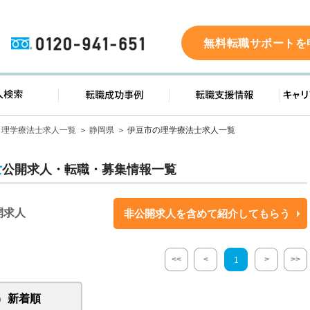
0120-941-651
無料転職サポートを
ド
求人検索
転職成功事例
転職支
理学療法士求人一覧
静岡県
伊豆市の理学療法士求人一覧
士
公開求人・転職・募集情報一覧
開求人
非公開求人を含めて紹介してもらう
<<
<
>
>>
1
新着順