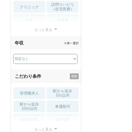
訪問リハビリ
クリニック
（在宅医療）
企業
保育園
もっと見る
小児リハビリ
整骨院
年収
※単一選択
接骨院
訪問マッサージ
薬局・
その他
ドラッグストア
こだわり条件
駅から徒歩
管理職求人
5分以内
駅から徒歩
車通勤可
10分以内
未経験OK
新卒OK
もっと見る