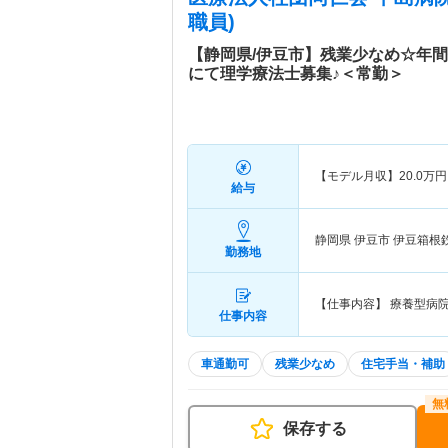
職員)
【静岡県/伊豆市】残業少なめ☆年間
にて理学療法士募集♪＜常勤＞
【モデル月収】
20.0
万円
給与
静岡県 伊豆市
伊豆箱根
勤務地
【仕事内容】 療養型病
仕事内容
車通勤可
残業少なめ
住宅手当・補助
保存する