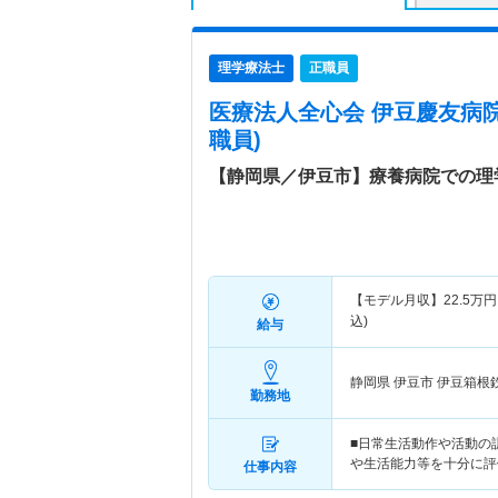
理学療法士
正職員
医療法人全心会 伊豆慶友病
職員)
【静岡県／伊豆市】療養病院での理
【モデル月収】
22.5
万円
込)
給与
静岡県 伊豆市
伊豆箱根
勤務地
■日常生活動作や活動の
や生活能力等を十分に評
仕事内容