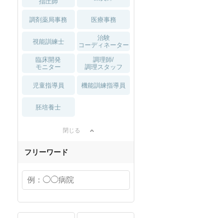
指圧師
調剤薬局事務
医療事務
治験
視能訓練士
コーディネーター
臨床開発
調理師/
モニター
調理スタッフ
児童指導員
機能訓練指導員
胚培養士
閉じる
フリーワード