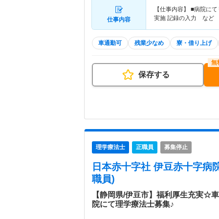
【仕事内容】 ■病院に
実施 記録の入力 など
仕事内容
車通勤可
残業少なめ
寮・借り上げ
保存する
理学療法士
正職員
募集停止
日本赤十字社 伊豆赤十字病
職員)
【静岡県/伊豆市】福利厚生充実☆
院にて理学療法士募集♪