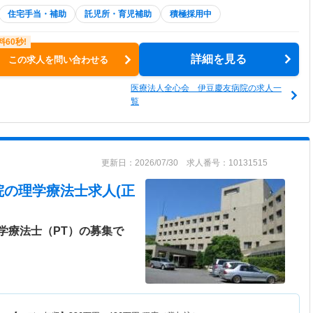
住宅手当・補助
託児所・育児補助
積極採用中
詳細を見る
この求人を問い合わせる
医療法人全心会 伊豆慶友病院の求人一
覧
更新日：2026/07/30 求人番号：10131515
院
の理学療法士求人(正
学療法士（PT）の募集で