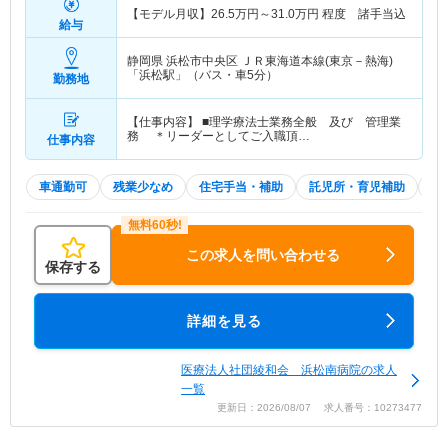
【モデル月収】
26.5
万円～
31.0
万円
程度 諸手当込
給与
静岡県 浜松市中央区
ＪＲ東海道本線(東京－熱海)
「浜松駅」（バス・車5分）
勤務地
【仕事内容】 ■理学療法士業務全般 及び 管理業
務 ＊リーダーとしてご入職頂…
仕事内容
車通勤可
残業少なめ
住宅手当・補助
託児所・育児補助
積
この求人を問い合わせる
保存する
詳細を見る
医療法人社団綾和会 浜松南病院の求人
一覧
更新日：2026/08/07 求人番号：10273477