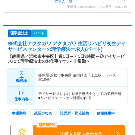
の求人一覧
更新日：2026/08/04 求人番号：9937369
理学療法士
パート
株式会社アクタガワ アクタガワ 生活リハビリ初生デイ
サービスセンター
の理学療法士求人(パート)
【静岡県／浜松市中央区】週1日～・1日3時間～◎デイサービ
スにて理学療法士のお仕事です♪＜非常勤＞
静岡県 浜松市中央区
遠州鉄道「上島駅」（バス・
車10分）
勤務地
デイサービスにおける理学療法士としての業務全般
■リハビリテーション計画の作成…
仕事内容
車通勤可
残業少なめ
託児所・育児補助
積極採用中
この求人を問い合わせる