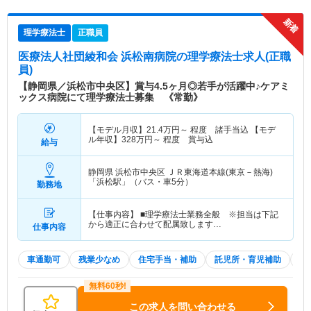
理学療法士
正職員
医療法人社団綾和会 浜松南病院
の理学療法士求人(正職
員)
【静岡県／浜松市中央区】賞与4.5ヶ月◎若手が活躍中♪ケアミ
ックス病院にて理学療法士募集 《常勤》
【モデル月収】
21.4
万円～
程度 諸手当込 【モデ
ル年収】
328
万円～
程度 賞与込
給与
静岡県 浜松市中央区
ＪＲ東海道本線(東京－熱海)
「浜松駅」（バス・車5分）
勤務地
【仕事内容】 ■理学療法士業務全般 ※担当は下記
から適正に合わせて配属致します…
仕事内容
車通勤可
残業少なめ
住宅手当・補助
託児所・育児補助
積
この求人を問い合わせる