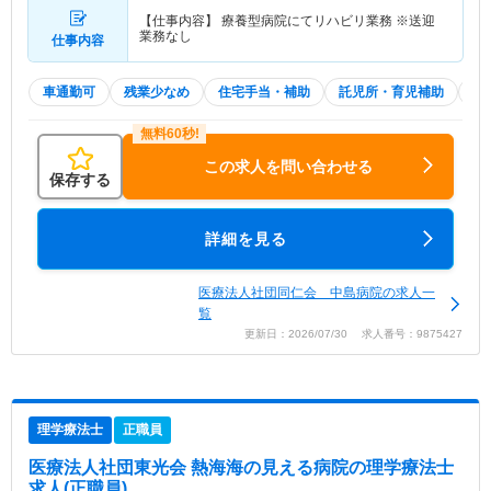
【仕事内容】 療養型病院にてリハビリ業務 ※送迎
業務なし
仕事内容
車通勤可
残業少なめ
住宅手当・補助
託児所・育児補助
積
この求人を問い合わせる
保存する
詳細を見る
医療法人社団同仁会 中島病院の求人一
覧
更新日：2026/07/30 求人番号：9875427
理学療法士
正職員
医療法人社団東光会 熱海海の見える病院
の理学療法士
求人(正職員)