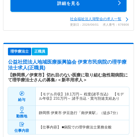
詳細を見る
社会福祉法人湖聖会の求人一覧
更新日：2026/06/01 求人番号：676906
理学療法士
正職員
公益社団法人地域医療振興協会 伊東市民病院
の理学療
法士求人(正職員)
【静岡県／伊東市】切れ目のない医療に取り組む急性期病院に
て理学療法士さんの募集♪＜新卒用求人＞
【モデル月収】
18.1
万円～
程度(諸手当込) 【モデ
ル年収】
231
万円～
諸手当込・賞与別途支給あり
給与
静岡県 伊東市
伊豆急行「南伊東駅」（徒歩7分）
勤務地
【仕事内容】 ■病院での理学療法士業務全般
仕事内容