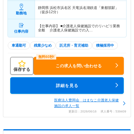
静岡県 浜松市浜名区
天竜浜名湖鉄道「東都筑駅」
（徒歩12分）
勤務地
【仕事内容】 ■介護老人保健施設でのリハビリ業務
全般 介護老人保健施設での入…
仕事内容
車通勤可
残業少なめ
託児所・育児補助
積極採用中
この求人を問い合わせる
保存する
詳細を見る
医療法人豊岡会 はまなこ介護老人保健
施設の求人一覧
更新日：2026/06/16 求人番号：539409