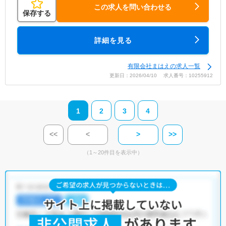
この求人を問い合わせる
保存する
詳細を見る
有限会社まはえの求人一覧
更新日：2026/04/10 求人番号：10255912
1
2
3
4
<<
<
>
>>
（1～20件目を表示中）