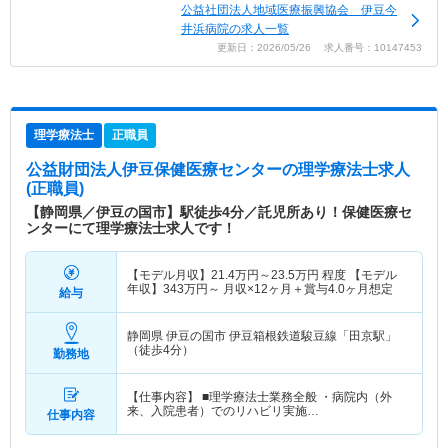
公益社団法人地域医療振興協会 伊豆今
井浜病院の求人一覧
更新日：2026/05/26 求人番号：10147453
理学療法士
正職員
公益財団法人伊豆保健医療センター
の理学療法士求人
(正職員)
【静岡県／伊豆の国市】駅徒歩4分／託児所あり！保健医療セ
ンターにて理学療法士求人です！
【モデル月収】
21.4
万円～
23.5
万円
程度 【モデル
年収】
343
万円～
月収×12ヶ月＋賞与4.0ヶ月想定
給与
静岡県 伊豆の国市
伊豆箱根鉄道駿豆線「田京駅」
（徒歩4分）
勤務地
【仕事内容】 ■理学療法士業務全般 ・病院内（外
来、入院患者）でのリハビリ実施…
仕事内容