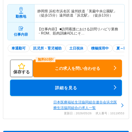
静岡県 浜松市浜名区
遠州鉄道「美薗中央公園駅」
（徒歩15分）遠州鉄道「浜北駅」（徒歩13分）
勤務地
【仕事内容】 ■訪問看護における訪問リハビリ業務
・ROM、筋肉訓練ADLにそ…
仕事内容
車通勤可
託児所・育児補助
土日祝休
積極採用中
夏～秋入
この求人を問い合わせる
保存する
詳細を見る
日本医療福祉生活協同組合連合会浜北医
療生活協同組合の求人一覧
更新日：2026/05/26 求人番号：10119553