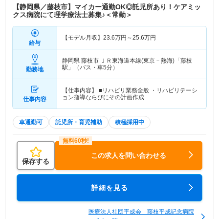
【静岡県／藤枝市】マイカー通勤OK◎託児所あり！ケアミッ
クス病院にて理学療法士募集♪＜常勤＞
【モデル月収】
23.6
万円～
25.6
万円
給与
静岡県 藤枝市
ＪＲ東海道本線(東京－熱海)「藤枝
駅」（バス・車5分）
勤務地
【仕事内容】 ■リハビリ業務全般 ・リハビリテーシ
ョン指導ならびにその計画作成…
仕事内容
車通勤可
託児所・育児補助
積極採用中
この求人を問い合わせる
保存する
詳細を見る
医療法人社団平成会 藤枝平成記念病院