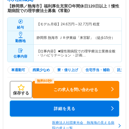
【静岡県／熱海市】福利厚生充実◎年間休日120日以上！慢性
期病院での理学療法士募集《常勤》
【モデル月収】
24.6
万円～
32.7
万円
程度
給与
静岡県 熱海市
ＪＲ伊東線「来宮駅」（徒歩15分）
勤務地
【仕事内容】 ■慢性期病院での理学療法士業務全般
・リハビリテーション ・計画…
仕事内容
車通勤可
残業少なめ
寮・借り上げ
住宅手当・補助
託児所
この求人を問い合わせる
保存する
詳細を見る
医療法人社団東光会 熱海海の見える病
院の求人一覧