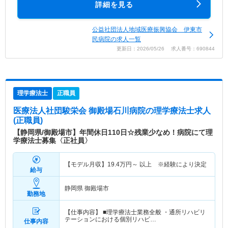
詳細を見る
公益社団法人地域医療振興協会 伊東市
民病院の求人一覧
更新日：2026/05/26 求人番号：690844
理学療法士
正職員
医療法人社団駿栄会 御殿場石川病院
の理学療法士求人
(正職員)
【静岡県/御殿場市】年間休日110日☆残業少なめ！病院にて理
学療法士募集〈正社員〉
【モデル月収】
19.4
万円～
以上 ※経験により決定
給与
静岡県 御殿場市
勤務地
【仕事内容】 ■理学療法士業務全般 ・通所リハビリ
テーションにおける個別リハビ…
仕事内容