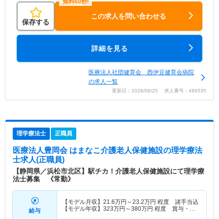
この求人を問い合わせる
保存する
詳細を見る
医療法人社団健育会 西伊豆健育会病院
の求人一覧
更新日：2026/06/25 求人番号：486535
理学療法士
正職員
医療法人豊岡会 はまなこ介護老人保健施設
の理学療法
士求人(正職員)
【静岡県／浜松市北区】駅チカ！介護老人保健施設にて理学療
法士募集 《常勤》
【モデル月収】
21.6
万円～
23.2
万円
程度 諸手当込
【モデル年収】
323
万円～
380
万円
程度 賞与・諸
給与
手当込