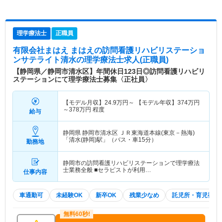
理学療法士
正職員
有限会社まはえ まはえの訪問看護リハビリステーショ
ンサテライト清水
の理学療法士求人(正職員)
【静岡県／静岡市清水区】年間休日123日◎訪問看護リハビリ
ステーションにて理学療法士募集〈正社員〉
【モデル月収】
24.9
万円～
【モデル年収】
374
万円
～
378
万円
程度
給与
静岡県 静岡市清水区
ＪＲ東海道本線(東京－熱海)
「清水(静岡)駅」（バス・車15分）
勤務地
静岡市の訪問看護リハビリステーションで理学療法
士業務全般 ■セラピストが利用…
仕事内容
車通勤可
未経験OK
新卒OK
残業少なめ
託児所・育児補助