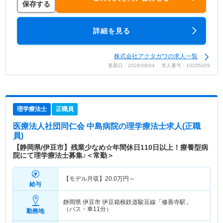
保存する
詳細を見る
株式会社アクタガワの求人一覧
更新日：2026/08/04 求人番号：10205329
理学療法士
正職員
医療法人社団同仁会 中島病院
の理学療法士求人(正職
員)
【静岡県/伊豆市】残業少なめ☆年間休日110日以上！療養型病
院にて理学療法士募集♪＜常勤＞
【モデル月収】
20.0
万円～
給与
静岡県 伊豆市
伊豆箱根鉄道駿豆線「修善寺駅」
（バス・車11分）
勤務地