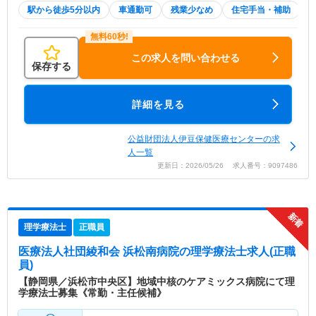
駅から徒歩5分以内
車通勤可
残業少なめ
住宅手当・補助
この求人を問い合わせる
保存する
詳細を見る
公益財団法人伊豆保健医療センターの求
人一覧
更新日：2026/05/26 求人番号：9097486
理学療法士
正職員
医療法人社団綾和会 浜松南病院
の理学療法士求人(正職
員)
【静岡県／浜松市中央区】地域中核のケアミックス病院にて理
学療法士募集《常勤・主任候補》