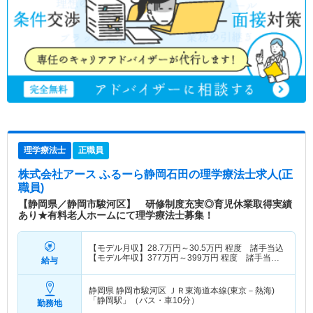
理学療法士
正職員
株式会社アース ふるーら静岡石田
の理学療法士求人(正
職員)
【静岡県／静岡市駿河区】 研修制度充実◎育児休業取得実績
あり★有料老人ホームにて理学療法士募集！
【モデル月収】
28.7
万円～
30.5
万円
程度 諸手当込
【モデル年収】
377
万円～
399
万円
程度 諸手当・
給与
賞与込
静岡県 静岡市駿河区
ＪＲ東海道本線(東京－熱海)
「静岡駅」（バス・車10分）
勤務地