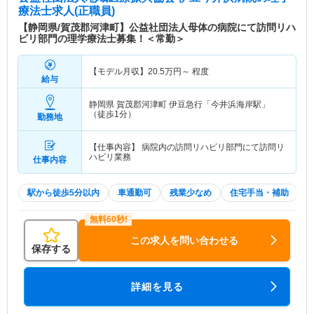
療法士求人(正職員)
【静岡県/賀茂郡河津町】公益社団法人母体の病院にて訪問リハ
ビリ部門の理学療法士募集！＜常勤＞
【モデル月収】
20.5
万円～
程度
給与
静岡県 賀茂郡河津町
伊豆急行「今井浜海岸駅」
（徒歩1分）
勤務地
【仕事内容】 病院内の訪問リハビリ部門にて訪問リ
ハビリ業務
仕事内容
駅から徒歩5分以内
車通勤可
残業少なめ
住宅手当・補助
この求人を問い合わせる
保存する
詳細を見る