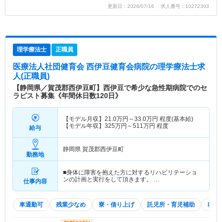
更新日：2026/07/16 求人番号：10272303
理学療法士
正職員
医療法人社団健育会 西伊豆健育会病院
の理学療法士求
人(正職員)
【静岡県／賀茂郡西伊豆町】西伊豆で希少な急性期病院でのセ
ラピスト募集《年間休日数120日》
【モデル月収】
21.0
万円～
33.0
万円
程度(基本給)
【モデル年収】
325
万円～
511
万円
程度
給与
静岡県 賀茂郡西伊豆町
勤務地
■身体に障害を抱えた方に対するリハビリテーショ
ンの計画と実行をして頂きます。 …
仕事内容
車通勤可
残業少なめ
寮・借り上げ
託児所・育児補助
積極