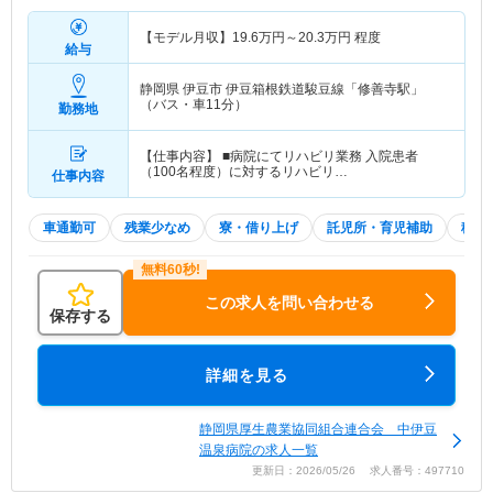
【モデル月収】
19.6
万円～
20.3
万円
程度
給与
静岡県 伊豆市
伊豆箱根鉄道駿豆線「修善寺駅」
（バス・車11分）
勤務地
【仕事内容】 ■病院にてリハビリ業務 入院患者
（100名程度）に対するリハビリ…
仕事内容
車通勤可
残業少なめ
寮・借り上げ
託児所・育児補助
積極
この求人を問い合わせる
保存する
詳細を見る
静岡県厚生農業協同組合連合会 中伊豆
温泉病院の求人一覧
更新日：2026/05/26 求人番号：497710