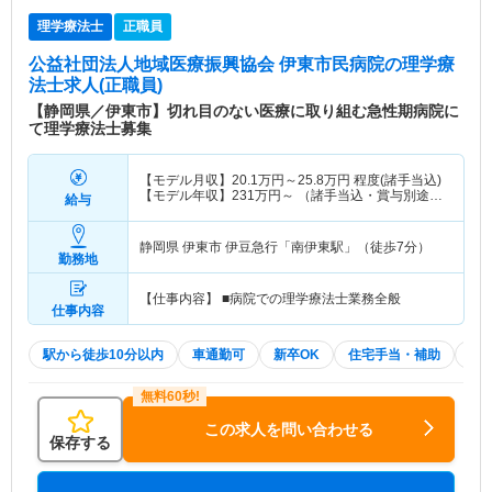
理学療法士
正職員
公益社団法人地域医療振興協会 伊東市民病院
の理学療
法士求人(正職員)
【静岡県／伊東市】切れ目のない医療に取り組む急性期病院に
て理学療法士募集
【モデル月収】
20.1
万円～
25.8
万円
程度(諸手当込)
【モデル年収】
231
万円～
（諸手当込・賞与別途支
給与
給あり）
静岡県 伊東市
伊豆急行「南伊東駅」（徒歩7分）
勤務地
【仕事内容】 ■病院での理学療法士業務全般
仕事内容
駅から徒歩10分以内
車通勤可
新卒OK
住宅手当・補助
託
この求人を問い合わせる
保存する