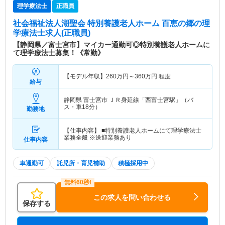
理学療法士
正職員
社会福祉法人湖聖会 特別養護老人ホーム 百恵の郷
の理
学療法士求人(正職員)
【静岡県／富士宮市】マイカー通勤可◎特別養護老人ホームに
て理学療法士募集！《常勤》
【モデル年収】
260
万円～
360
万円
程度
給与
静岡県 富士宮市
ＪＲ身延線「西富士宮駅」（バ
ス・車18分）
勤務地
【仕事内容】 ■特別養護老人ホームにて理学療法士
業務全般 ※送迎業務あり
仕事内容
車通勤可
託児所・育児補助
積極採用中
この求人を問い合わせる
保存する