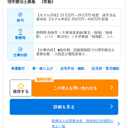
理学療法士募集 《常勤》
【モデル月収】
23.5
万円～
28.5
万円
程度 諸手当込
基本給 【モデル年収】
350
万円～
430
万円
程度 賞
給与
与・諸手当込 基本給
静岡県 熱海市
ＪＲ東海道本線(東京－熱海)「熱海
駅」（バス・車10分）ＪＲ伊東線「熱海駅」（バ
勤務地
ス・車10分）
【仕事内容】 ■急性期・回復期病院での理学療法士
業務全般 ・入院及び通院患者さ…
仕事内容
車通勤可
寮・借り上げ
住宅手当・補助
託児所・育児補助
この求人を問い合わせる
保存する
詳細を見る
医療法人社団東光会 熱海所記念病院の
求人一覧