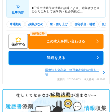
■日常生活動作や活動の訓練により、対象者ひとり
ひとりに対して医学的・社会的視点…
仕事内容
車通勤可
残業少なめ
寮・借り上げ
住宅手当・補助
託児所
この求人を問い合わせる
保存する
詳細を見る
医療法人全心会 伊豆慶友病院の求人一
覧
更新日：2026/08/03 求人番号：482202