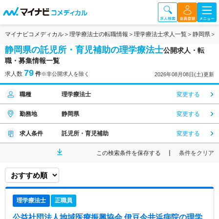
マイナビコメディカル
理学療法士の転職情報
理学療法士求人一覧
静岡県
静岡県の託児所・育児補助の理学療法士
公開求人・転
職・募集情報一覧
79
求人数
件
※非公開求人を除く
2026年08月08日(土)更新
職種
理学療法士
変更する
勤務地
静岡県
変更する
求人条件
託児所・育児補助
変更する
この検索条件を保存する
条件をクリア
理学療法士
正職員
公益社団法人地域医療振興協会 伊豆今井浜病院
の理学