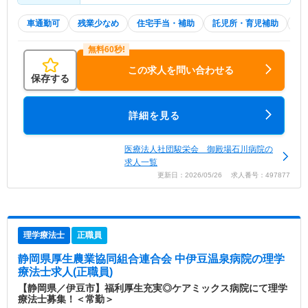
車通勤可
残業少なめ
住宅手当・補助
託児所・育児補助
積
この求人を問い合わせる
保存する
詳細を見る
医療法人社団駿栄会 御殿場石川病院の
求人一覧
更新日：2026/05/26 求人番号：497877
理学療法士
正職員
静岡県厚生農業協同組合連合会 中伊豆温泉病院
の理学
療法士求人(正職員)
【静岡県／伊豆市】福利厚生充実◎ケアミックス病院にて理学
療法士募集！＜常勤＞