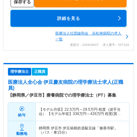
保存する
詳細を見る
医療法人社団綾和会 浜松南病院の求人
一覧
更新日：2026/08/07 求人番号：557319
理学療法士
正職員
医療法人全心会 伊豆慶友病院
の理学療法士求人(正職
員)
【静岡県／伊豆市】療養病院での理学療法士（PT）募集
【モデル月収】
22.5
万円～
29.5
万円
程度（諸手当
込） 【モデル年収】
336
万円～
426
万円
程度(賞与
給与
込)
静岡県 伊豆市
伊豆箱根鉄道駿豆線「修善寺駅」
（バス・車15分）
勤務地