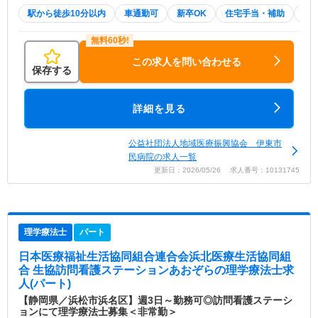
駅から徒歩10分以内
車通勤可
新卒OK
住宅手当・補助
託
この求人を問い合わせる
保存する
詳細を見る
公益社団法人地域医療振興協会 伊東市
民病院の求人一覧
更新日：2026/05/26 求人番号：10131745
理学療法士
パート
日本医療福祉生活協同組合連合会浜北医療生活協同組
合 生協訪問看護ステーションあおぞら
の理学療法士求
人(パート)
【静岡県／浜松市浜名区】週3日～勤務可◎訪問看護ステーシ
ョンにて理学療法士募集＜非常勤＞