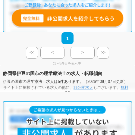
1
<<
<
>
>>
（1～5件目を表示中）
静岡県伊豆の国市の理学療法士の求人・転職傾向
伊豆の国市の理学療法士求人は5件あります。（2026年08月07日更新）
サイト上に掲載されている求人の他に、
非公開求人
もございます。
無料
転職支援サービス
にお申し込みいただくと、全求人からご希望条件に合
う求人を提案させていただきます。
伊豆の国市の理学療法士求人では以下のような条件が人気です。
・
土日祝休
・
積極採用中
・
残業少なめ
・
正社員(正職員)
・
病
院
・
介護福祉施設
・
訪問リハビリ(在宅医療)