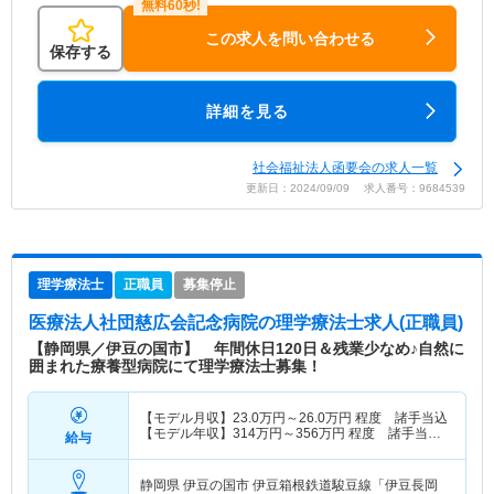
この求人を問い合わせる
保存する
詳細を見る
社会福祉法人函要会の求人一覧
更新日：2024/09/09 求人番号：9684539
理学療法士
正職員
募集停止
医療法人社団慈広会記念病院
の理学療法士求人(正職員)
【静岡県／伊豆の国市】 年間休日120日＆残業少なめ♪自然に
囲まれた療養型病院にて理学療法士募集！
【モデル月収】
23.0
万円～
26.0
万円
程度 諸手当込
【モデル年収】
314
万円～
356
万円
程度 諸手当・
給与
賞与込
静岡県 伊豆の国市
伊豆箱根鉄道駿豆線「伊豆長岡