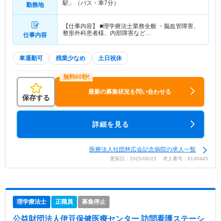
駅」（バス・車7分）
勤務地
【仕事内容】 ■理学療法士業務全般 ・脳血管障害、
整形外科患者様、内部障害など…
仕事内容
車通勤可
残業少なめ
土日祝休
最新の募集状況を問い合わせる
保存する
詳細を見る
医療法人社団慈広会記念病院の求人一覧
更新日：2025/06/23 求人番号：9130445
理学療法士
正職員
募集停止
公益財団法人伊豆保健医療センター 訪問看護ステーシ