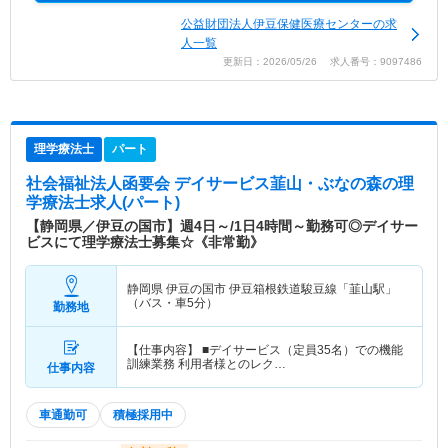
公益財団法人伊豆保健医療センターの求
人一覧
更新日：2026/05/26 求人番号：9097486
理学療法士
パート
社会福祉法人函要会 デイサービス韮山・ぶなの森
の理
学療法士求人(パート)
【静岡県／伊豆の国市】週4日～/1日4時間～勤務可◎デイサー
ビスにて理学療法士募集☆《非常勤》
静岡県 伊豆の国市
伊豆箱根鉄道駿豆線「韮山駅」
（バス・車5分）
勤務地
【仕事内容】 ■デイサービス（定員35名）での機能
訓練業務 利用者様とのレク…
仕事内容
車通勤可
積極採用中