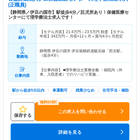
(正職員)
【静岡県／伊豆の国市】駅徒歩4分／託児所あり！保健医療セ
ンターにて理学療法士求人です！
【モデル月収】
21.4
万円～
23.5
万円
程度 【モデル
年収】
343
万円～
月収×12ヶ月＋賞与4.0ヶ月想定
給与
静岡県 伊豆の国市
伊豆箱根鉄道駿豆線「田京駅」
（徒歩4分）
勤務地
【仕事内容】 ■理学療法士業務全般 ・病院内（外
来、入院患者）でのリハビリ実施…
仕事内容
駅から徒歩5分以内
車通勤可
残業少なめ
住宅手当・補助
この求人を問い合わせる
保存する
詳細を見る