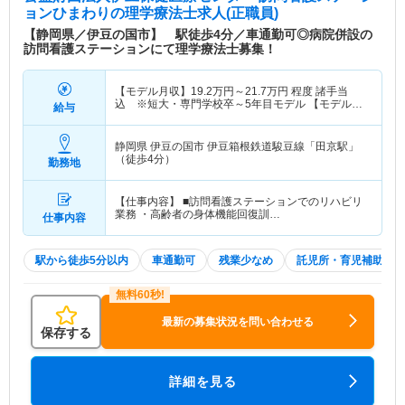
ョンひまわり
の理学療法士求人(正職員)
【静岡県／伊豆の国市】 駅徒歩4分／車通勤可◎病院併設の
訪問看護ステーションにて理学療法士募集！
【モデル月収】
19.2
万円～
21.7
万円
程度 諸手当
込 ※短大・専門学校卒～5年目モデル 【モデル年
給与
収】
304
万円～
344
万円
程度 諸手当・賞与込
静岡県 伊豆の国市
伊豆箱根鉄道駿豆線「田京駅」
（徒歩4分）
勤務地
【仕事内容】 ■訪問看護ステーションでのリハビリ
業務 ・高齢者の身体機能回復訓…
仕事内容
駅から徒歩5分以内
車通勤可
残業少なめ
託児所・育児補助
最新の募集状況を問い合わせる
保存する
詳細を見る