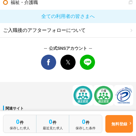
福祉・介護職
全ての利用者の皆さまへ
ご入職後のアフターフォローについて
公式SNSアカウント
関連サイト
マイナビDOCTOR
│
マイナビ看護師
│
マイナビ薬剤師
│
マイナビ保育士
0
0
0
件
件
件
運営会社
無料登録
保存した求人
最近見た求人
保存した条件
会社概要
│
ご利用規約
│
個人情報保護方針
│
サイトマップ
│
お問い合わせ