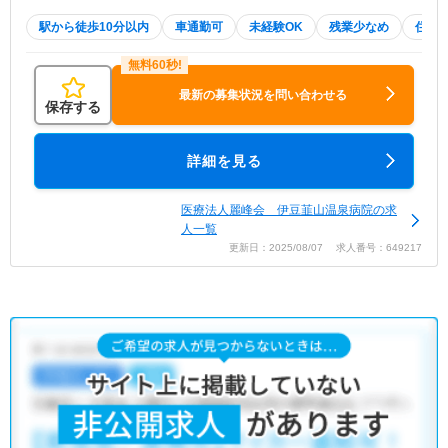
駅から徒歩10分以内
車通勤可
未経験OK
残業少なめ
住宅
最新の募集状況を問い合わせる
保存する
詳細を見る
医療法人麗峰会 伊豆韮山温泉病院の求
人一覧
更新日：2025/08/07 求人番号：649217