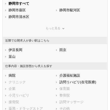
静岡県
静岡市すべて
愛知県
三重県
滋賀県
静岡市葵区
京都府
静岡市駿河区
大阪府
兵庫県
静岡市清水区
奈良県
和歌山県
鳥取県
浜松市すべて
島根県
岡山県
もっと見る
広島県
浜松市中央区
山口県
浜松市浜名区
徳島県
香川県
浜松市天竜区
愛媛県
高知県
近隣で公開求人が多い駅はこちら
福岡県
市部
佐賀県
長崎県
熊本県
沼津市
伊豆長岡
大分県
熱海市
田京
宮崎県
鹿児島県
三島市
韮山
沖縄県
富士宮市
伊東市
島田市
仕事内容・施設形態から求人を探す
富士市
磐田市
病院
介護福祉施設
焼津市
掛川市
クリニック
訪問リハビリ(在宅医療)
藤枝市
御殿場市
企業
保育園
袋井市
下田市
小児リハビリ
整骨院
裾野市
湖西市
接骨院
訪問マッサージ
伊豆市
御前崎市
薬局・ドラッグストア
その他
菊川市
伊豆の国市