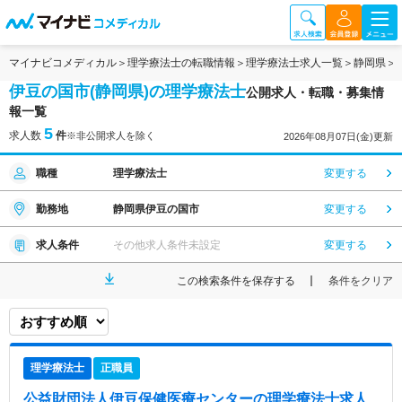
マイナビコメディカル
理学療法士の転職情報
理学療法士求人一覧
静岡県
伊豆の国市(静岡県)の理学療法士
公開求人・転職・募集情
報一覧
5
求人数
件
※非公開求人を除く
2026年08月07日(金)更新
職種
理学療法士
変更する
勤務地
静岡県伊豆の国市
変更する
求人条件
その他求人条件未設定
変更する
この検索条件を保存する
条件をクリア
理学療法士
正職員
公益財団法人伊豆保健医療センター
の理学療法士求人