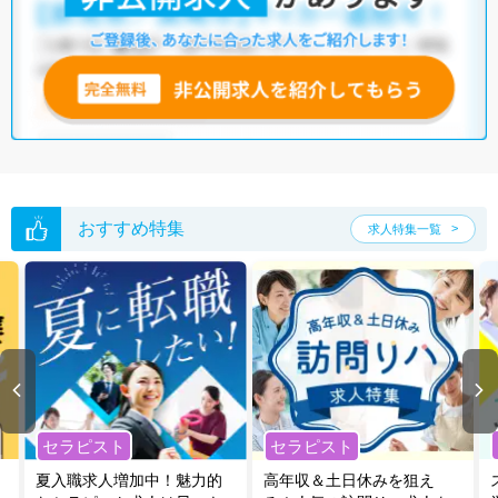
他の条件でも人気の求人がございますので、「こだわり条件」から検索
いただくか、お気軽にお問い合わせください。
全国の理学療法士求人
から検索いただくことも可能です。
無料転職支援サービス
にお申し込みいただくと、ご希望条件をヒアリン
グした上で求人をご提案いたします。
ご希望条件がまだ定まっていない方は
人気の希望条件をピックアップし
た求人特集
をぜひご活用ください。
転職支援の他、情報収集や募集状況の確認も、お気軽にご相談くださ
い。
おすすめ特集
求人特集一覧
セラピスト
セラピスト
夏入職求人増加中！魅力的
高年収＆土日休みを狙え