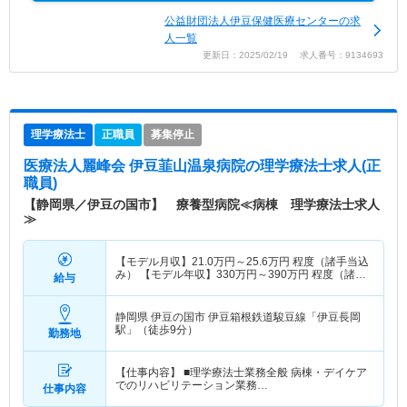
公益財団法人伊豆保健医療センターの求
人一覧
更新日：2025/02/19 求人番号：9134693
理学療法士
正職員
募集停止
医療法人麗峰会 伊豆韮山温泉病院
の理学療法士求人(正
職員)
【静岡県／伊豆の国市】 療養型病院≪病棟 理学療法士求人
≫
【モデル月収】
21.0
万円～
25.6
万円
程度（諸手当込
み） 【モデル年収】
330
万円～
390
万円
程度（諸手
給与
当込み）
静岡県 伊豆の国市
伊豆箱根鉄道駿豆線「伊豆長岡
駅」（徒歩9分）
勤務地
【仕事内容】 ■理学療法士業務全般 病棟・デイケア
でのリハビリテーション業務…
仕事内容