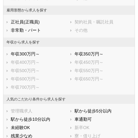
牧之原市
賀茂郡東伊豆町
雇用形態から求人を探す
賀茂郡河津町
賀茂郡南伊豆町
正社員(正職員)
契約社員・嘱託社員
賀茂郡松崎町
賀茂郡西伊豆町
非常勤・パート
その他
田方郡函南町
駿東郡清水町
駿東郡長泉町
駿東郡小山町
年収から求人を探す
榛原郡吉田町
榛原郡川根本町
年収300万円～
年収350万円～
周智郡森町
年収400万円～
年収450万円～
年収500万円～
年収550万円～
年収600万円～
年収650万円～
年収700万円～
人気のこだわり条件から求人を探す
管理職求人
駅から徒歩5分以内
駅から徒歩10分以内
車通勤可
未経験OK
新卒OK
残業少なめ
寮・借り上げ