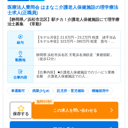
医療法人豊岡会 はまなこ介護老人保健施設
の理学療法
士求人(正職員)
【静岡県／浜松市北区】駅チカ！介護老人保健施設にて理学療
法士募集 《常勤》
【モデル月収】
21.6
万円～
23.2
万円
程度 諸手当込
【モデル年収】
323
万円～
380
万円
程度 賞与・諸
給与
手当込
静岡県 浜松市浜名区
天竜浜名湖鉄道「東都筑駅」
（徒歩12分）
勤務地
【仕事内容】 ■介護老人保健施設でのリハビリ業務
全般 介護老人保健施設での入…
仕事内容
車通勤可
残業少なめ
託児所・育児補助
積極採用中
この求人を問い合わせる
保存する