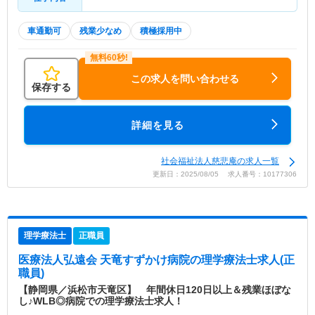
車通勤可
残業少なめ
積極採用中
この求人を問い合わせる
保存する
詳細を見る
社会福祉法人慈悲庵の求人一覧
更新日：2025/08/05 求人番号：10177306
理学療法士
正職員
医療法人弘遠会 天竜すずかけ病院
の理学療法士求人(正
職員)
【静岡県／浜松市天竜区】 年間休日120日以上＆残業ほぼな
し♪WLB◎病院での理学療法士求人！