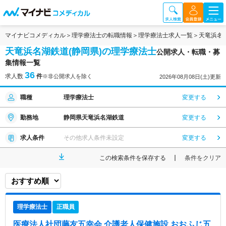
マイナビコメディカル
理学療法士の転職情報
理学療法士求人一覧
天竜浜名
天竜浜名湖鉄道(静岡県)の理学療法士
公開求人・転職・募
集情報一覧
36
求人数
件
※非公開求人を除く
2026年08月08日(土)更新
職種
理学療法士
変更する
勤務地
静岡県天竜浜名湖鉄道
変更する
求人条件
その他求人条件未設定
変更する
この検索条件を保存する
条件をクリア
理学療法士
正職員
医療法人社団藤友五幸会 介護老人保健施設 おおふじ五