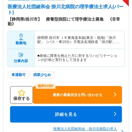
医療法人社団綾和会 掛川北病院
の理学療法士求人(パー
ト)
【静岡県/掛川市】 療養型病院にて理学療法士募集 《非常
勤》
静岡県 掛川市
ＪＲ東海道本線(東京－熱海)「掛川
駅」（バス・車10分）天竜浜名湖鉄道「掛川駅」
勤務地
（バス・車10分）
■身体に障害を抱えた方に対するリハビリテーショ
ンの計画と実行をして頂きます
仕事内容
車通勤可
残業少なめ
最新の募集状況を問い合わせる
保存する
詳細を見る
医療法人社団綾和会 掛川北病院の求人