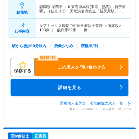
静岡県 湖西市
ＪＲ東海道本線(東京－熱海)「新所原
駅」（徒歩10分）天竜浜名湖鉄道「新所原駅」（徒
勤務地
歩10分）
ケアミックス病院での理学療法士業務 ＜病床数＞
133床（一般病床89床 療…
仕事内容
駅から徒歩10分以内
残業少なめ
積極採用中
この求人を問い合わせる
保存する
詳細を見る
医療法人宝美会 浜名病院の求人一覧
更新日：2026/07/08 求人番号：9107715
理学療法士
正職員