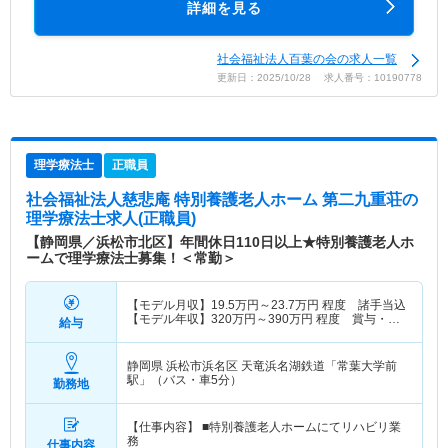
詳細を見る
社会福祉法人百葉の会の求人一覧
更新日：2025/10/28 求人番号：10190778
理学療法士
正職員
社会福祉法人慈悲庵 特別養護老人ホーム 第二九重荘
の
理学療法士求人(正職員)
【静岡県／浜松市北区】年間休日110日以上★特別養護老人ホ
ームで理学療法士募集！＜常勤＞
【モデル月収】
19.5
万円～
23.7
万円
程度 諸手当込
【モデル年収】
320
万円～
390
万円
程度 賞与・諸
給与
手当込
静岡県 浜松市浜名区
天竜浜名湖鉄道「常葉大学前
駅」（バス・車5分）
勤務地
【仕事内容】 ■特別養護老人ホームにてリハビリ業
務
仕事内容