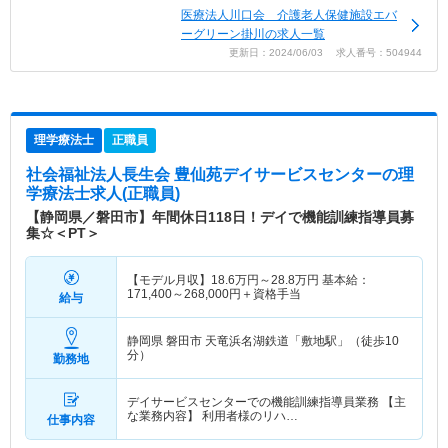
医療法人川口会 介護老人保健施設エバ
ーグリーン掛川の求人一覧
更新日：2024/06/03 求人番号：504944
理学療法士
正職員
社会福祉法人長生会 豊仙苑デイサービスセンター
の理
学療法士求人(正職員)
【静岡県／磐田市】年間休日118日！デイで機能訓練指導員募
集☆＜PT＞
【モデル月収】
18.6
万円～
28.8
万円
基本給：
171,400～268,000円＋資格手当
給与
静岡県 磐田市
天竜浜名湖鉄道「敷地駅」（徒歩10
分）
勤務地
デイサービスセンターでの機能訓練指導員業務 【主
な業務内容】 利用者様のリハ…
仕事内容