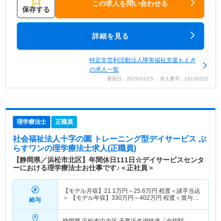
この求人を問い合わせる
保存する
詳細を見る
特定非営利活動法人障害福祉支援もえぎ
の求人一覧
更新日：2025/01/15 求人番号：10126222
理学療法士
正職員
社会福祉法人十字の園 トレーニング型デイサービス ぷ
らすワン
の理学療法士求人(正職員)
【静岡県／浜松市北区】年間休日111日☆デイサービスセンタ
ーにおける理学療法士お仕事です♪＜正社員＞
【モデル月収】
21.1
万円～
25.6
万円
程度＜諸手当込
＞ 【モデル年収】
330
万円～
402
万円
程度＜賞与込
給与
＞
静岡県 浜松市中央区
天竜浜名湖鉄道「金指駅」