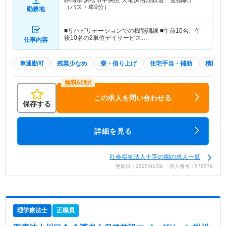
（バス・車9分）
勤務地
■リハビリテーションでの機能訓練 ■午前10名、午
後10名の2単位デイサービス…
仕事内容
車通勤可
残業少なめ
寮・借り上げ
住宅手当・補助
積極採
この求人を問い合わせる
保存する
詳細を見る
社会福祉法人十字の園の求人一覧
更新日：2025/01/08 求人番号：576578
理学療法士
正職員