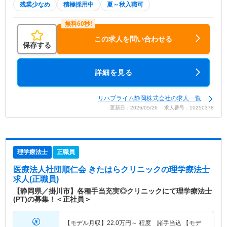
残業少なめ
積極採用中
夏～秋入職可
この求人を問い合わせる
保存する
詳細を見る
リハプライム静岡株式会社の求人一覧
更新日：2026/05/26 求人番号：10250378
理学療法士
正職員
医療法人社団順仁会 きたはらクリニック
の理学療法士
求人(正職員)
【静岡県／掛川市】各種手当充実◎クリニックにて理学療法士
(PT)の募集！＜正社員＞
【モデル月収】
22.0
万円～
程度 諸手当込 【モデ