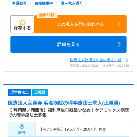
車通勤可
積極採用中
夏～秋入職可
この求人を問い合わせる
保存する
詳細を見る
医療法人社団光久会の求人一覧
更新日：2026/05/26 求人番号：520738
理学療法士
正職員
医療法人宝美会 浜名病院
の理学療法士求人(正職員)
【 静岡県／湖西市】福利厚生◎残業少なめ！ケアミックス病院
での理学療法士募集
【モデル月収】
19.5
万円～
28.0
万円
程度
給与