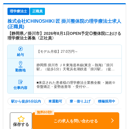
理学療法士
正職員
株式会社ICHINOSHIKI 匠 掛川整体院
の理学療法士求人
(正職員)
【静岡県／掛川市】2026年8月1日OPEN予定◎整体院における
理学療法士募集〈正社員〉
【モデル月収】
27.0
万円～
給与
静岡県 掛川市
ＪＲ東海道本線(東京－熱海)「掛川
駅」（徒歩1分）天竜浜名湖鉄道「掛川駅」（徒歩1
勤務地
分）
■来店された患者様の理学療法士業務全般 ・施術※
骨盤矯正・姿勢改善等 ・受付や…
仕事内容
駅から徒歩5分以内
車通勤可
寮・借り上げ
積極採用中
この求人を問い合わせる
保存する