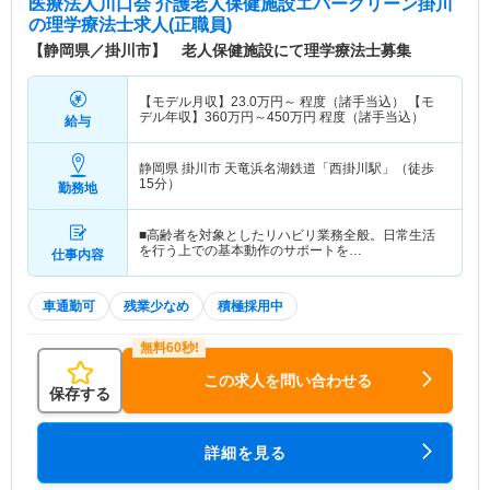
医療法人川口会 介護老人保健施設エバーグリーン掛川
の理学療法士求人(正職員)
【静岡県／掛川市】 老人保健施設にて理学療法士募集
【モデル月収】
23.0
万円～
程度（諸手当込） 【モ
デル年収】
360
万円～
450
万円
程度（諸手当込）
給与
静岡県 掛川市
天竜浜名湖鉄道「西掛川駅」（徒歩
15分）
勤務地
■高齢者を対象としたリハビリ業務全般。日常生活
を行う上での基本動作のサポートを…
仕事内容
車通勤可
残業少なめ
積極採用中
この求人を問い合わせる
保存する
詳細を見る