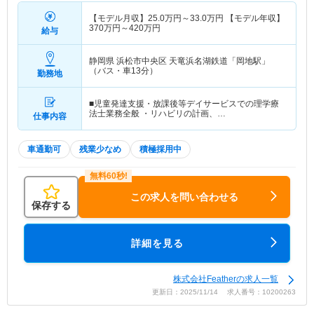
【モデル月収】
25.0
万円～
33.0
万円
【モデル年収】
370
万円～
420
万円
給与
静岡県 浜松市中央区
天竜浜名湖鉄道「岡地駅」
（バス・車13分）
勤務地
■児童発達支援・放課後等デイサービスでの理学療
法士業務全般 ・リハビリの計画、…
仕事内容
車通勤可
残業少なめ
積極採用中
この求人を問い合わせる
保存する
詳細を見る
株式会社Featherの求人一覧
更新日：2025/11/14 求人番号：10200263