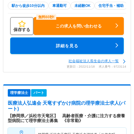
駅から徒歩10分以内
車通勤可
未経験OK
住宅手当・補助
この求人を問い合わせる
保存する
詳細を見る
社会福祉法人長生会の求人一覧
更新日：2022/11/18 求人番号：9723114
理学療法士
パート
医療法人弘遠会 天竜すずかけ病院
の理学療法士求人(パ
ート)
【静岡県／浜松市天竜区】 高齢者医療・介護に注力する療養
型病院にて理学療法士募集 《非常勤》