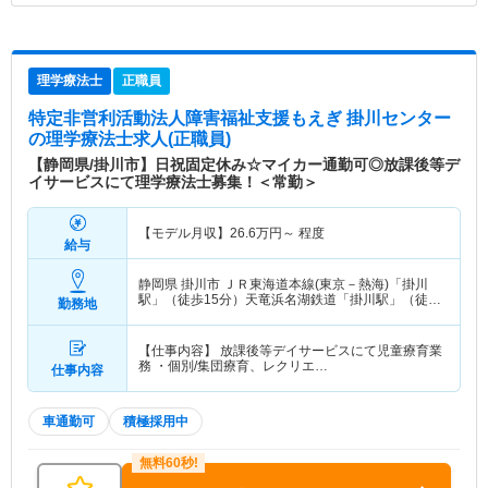
理学療法士
正職員
特定非営利活動法人障害福祉支援もえぎ 掛川センター
の理学療法士求人(正職員)
【静岡県/掛川市】日祝固定休み☆マイカー通勤可◎放課後等デ
イサービスにて理学療法士募集！＜常勤＞
【モデル月収】
26.6
万円～
程度
給与
静岡県 掛川市
ＪＲ東海道本線(東京－熱海)「掛川
駅」（徒歩15分）天竜浜名湖鉄道「掛川駅」（徒歩
勤務地
15分）
【仕事内容】 放課後等デイサービスにて児童療育業
務 ・個別/集団療育、レクリエ…
仕事内容
車通勤可
積極採用中