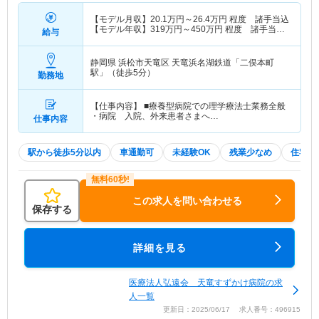
【モデル月収】
20.1
万円～
26.4
万円
程度 諸手当込
【モデル年収】
319
万円～
450
万円
程度 諸手当・
給与
賞与込
静岡県 浜松市天竜区
天竜浜名湖鉄道「二俣本町
駅」（徒歩5分）
勤務地
【仕事内容】 ■療養型病院での理学療法士業務全般
・病院 入院、外来患者さまへ…
仕事内容
駅から徒歩5分以内
車通勤可
未経験OK
残業少なめ
住宅手
この求人を問い合わせる
保存する
詳細を見る
医療法人弘遠会 天竜すずかけ病院の求
人一覧
更新日：2025/06/17 求人番号：496915