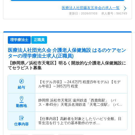
医療法人社団藤友五幸会の求人一覧
更新日：2026/07/03 求人番号：591745
理学療法士
正職員
医療法人社団光久会 介護老人保健施設 はるのケアセン
ター
の理学療法士求人(正職員)
【静岡県／浜松市天竜区】明るく開放的な介護老人保健施設に
てセラピスト募集
【モデル月収】～24.6万円 程度(5年モデル) 【モデ
ル年収】～385万円 程度
給与
静岡県 浜松市天竜区
遠州鉄道「西鹿島駅」（バ
ス・車45分）天竜浜名湖鉄道「天竜二俣駅」（バ
勤務地
ス・車50分） 他
【仕事内容】高齢者を対象としたリハビリ全般。日
常生活を行う上での基本動作のサポ…
仕事内容