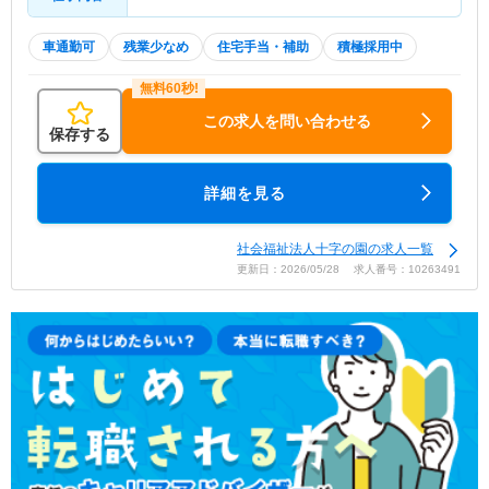
車通勤可
残業少なめ
住宅手当・補助
積極採用中
この求人を問い合わせる
保存する
詳細を見る
社会福祉法人十字の園の求人一覧
更新日：2026/05/28 求人番号：10263491