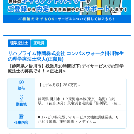
理学療法士
正職員
リハプライム静岡株式会社 コンパスウォーク掛川弥生
の理学療法士求人(正職員)
【静岡県／掛川市】残業月10時間以下♪デイサービスでの理学
療法士の募集です！＜正社員＞
【モデル月収】
28.0
万円～
給与
静岡県 掛川市
ＪＲ東海道本線(東京－熱海)「掛川
駅」（徒歩16分）天竜浜名湖鉄道「掛川駅」（徒歩
勤務地
16分）
■リハビリ特化型デイサービスの機能訓練業務、リ
ハビリ業務、施術業務 ・メディカ…
仕事内容