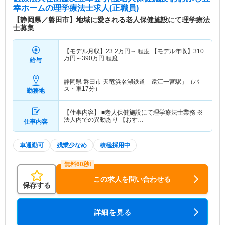
幸ホーム
の理学療法士求人(正職員)
【静岡県／磐田市】地域に愛される老人保健施設にて理学療法
士募集
【モデル月収】
23.2
万円～
程度 【モデル年収】
310
万円～
390
万円
程度
給与
静岡県 磐田市
天竜浜名湖鉄道「遠江一宮駅」（バ
ス・車17分）
勤務地
【仕事内容】 ■老人保健施設にて理学療法士業務 ※
法人内での異動あり 【おす…
仕事内容
車通勤可
残業少なめ
積極採用中
この求人を問い合わせる
保存する
詳細を見る