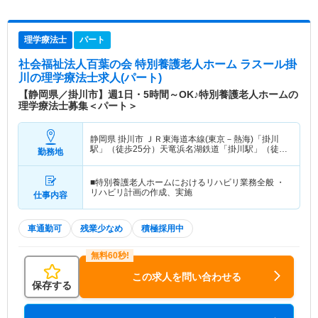
理学療法士
パート
社会福祉法人百葉の会 特別養護老人ホーム ラスール掛
川
の理学療法士求人(パート)
【静岡県／掛川市】週1日・5時間～OK♪特別養護老人ホームの
理学療法士募集＜パート＞
静岡県 掛川市
ＪＲ東海道本線(東京－熱海)「掛川
駅」（徒歩25分）天竜浜名湖鉄道「掛川駅」（徒歩
勤務地
25分）
■特別養護老人ホームにおけるリハビリ業務全般 ・
リハビリ計画の作成、実施
仕事内容
車通勤可
残業少なめ
積極採用中
この求人を問い合わせる
保存する