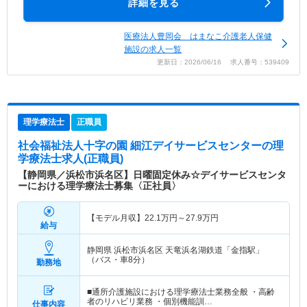
詳細を見る
医療法人豊岡会 はまなこ介護老人保健
施設の求人一覧
更新日：2026/06/16 求人番号：539409
理学療法士
正職員
社会福祉法人十字の園 細江デイサービスセンター
の理
学療法士求人(正職員)
【静岡県／浜松市浜名区】日曜固定休み☆デイサービスセンタ
ーにおける理学療法士募集〈正社員〉
【モデル月収】
22.1
万円～
27.9
万円
給与
静岡県 浜松市浜名区
天竜浜名湖鉄道「金指駅」
（バス・車8分）
勤務地
■通所介護施設における理学療法士業務全般 ・高齢
者のリハビリ業務 ・個別機能訓…
仕事内容