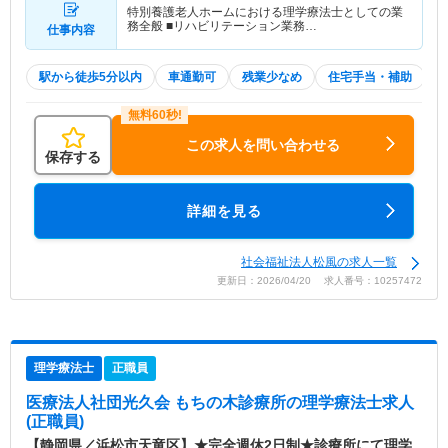
特別養護老人ホームにおける理学療法士としての業
務全般 ■リハビリテーション業務…
仕事内容
駅から徒歩5分以内
車通勤可
残業少なめ
住宅手当・補助
この求人を問い合わせる
保存する
詳細を見る
社会福祉法人松風の求人一覧
更新日：2026/04/20 求人番号：10257472
理学療法士
正職員
医療法人社団光久会 もちの木診療所
の理学療法士求人
(正職員)
【静岡県／浜松市天竜区】★完全週休2日制★診療所にて理学