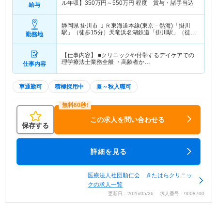
ル年収】
350
万円～
550
万円
程度 賞与・諸手当込
給与
静岡県 掛川市
ＪＲ東海道本線(東京－熱海)「掛川
駅」（徒歩15分）天竜浜名湖鉄道「掛川駅」（徒歩
勤務地
15分）
【仕事内容】 ■クリニックや付帯するデイケアでの
理学療法士業務全般 ・高齢者か…
仕事内容
車通勤可
積極採用中
夏～秋入職可
この求人を問い合わせる
保存する
詳細を見る
医療法人社団順仁会 きたはらクリニッ
クの求人一覧
更新日：2026/05/26 求人番号：9008700