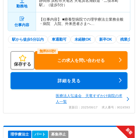
静岡県 浜松市天竜区
天竜浜名湖鉄道「二俣本町
駅」（徒歩5分）
勤務地
【仕事内容】 ■療養型病院での理学療法士業務全般
・病院 入院、外来患者さまへ…
仕事内容
駅から徒歩5分以内
車通勤可
未経験OK
新卒OK
残業少な
この求人を問い合わせる
保存する
詳細を見る
医療法人弘遠会 天竜すずかけ病院の求
人一覧
更新日：2025/06/17 求人番号：9024593
理学療法士
パート
募集停止