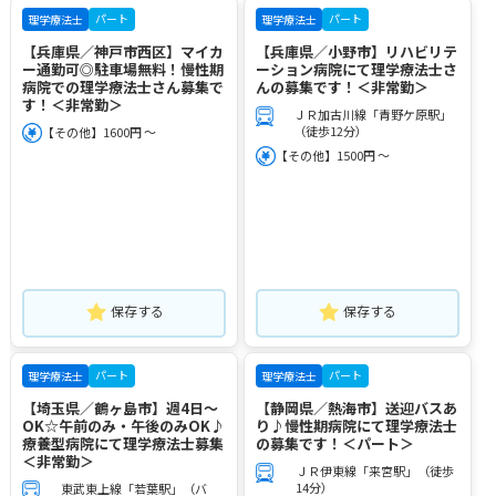
パート
パート
理学療法士
理学療法士
【兵庫県／神戸市西区】マイカ
【兵庫県／小野市】リハビリテ
ー通勤可◎駐車場無料！慢性期
ーション病院にて理学療法士さ
病院での理学療法士さん募集で
んの募集です！＜非常勤＞
す！＜非常勤＞
ＪＲ加古川線「青野ケ原駅」
（徒歩12分）
【その他】1600円 ～
【その他】1500円 ～
保存する
保存する
パート
パート
理学療法士
理学療法士
【埼玉県／鶴ヶ島市】週4日～
【静岡県／熱海市】送迎バスあ
OK☆午前のみ・午後のみOK♪
り♪慢性期病院にて理学療法士
療養型病院にて理学療法士募集
の募集です！＜パート＞
＜非常勤＞
ＪＲ伊東線「来宮駅」（徒歩
14分）
東武東上線「若葉駅」（バ