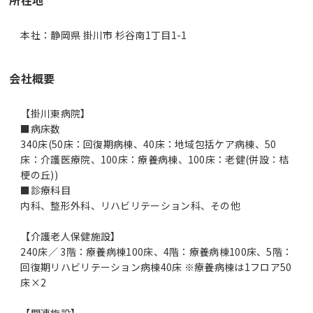
本社：静岡県 掛川市 杉谷南1丁目1-1
会社概要
【掛川東病院】
■病床数
340床(50床：回復期病棟、40床：地域包括ケア病棟、50
床：介護医療院、100床：療養病棟、100床：老健(併設：桔
梗の丘))
■診療科目
内科、整形外科、リハビリテーション科、その他
【介護老人保健施設】
240床／ 3階：療養病棟100床、4階：療養病棟100床、5階：
回復期リハビリテーション病棟40床 ※療養病棟は1フロア50
床×2
【関連施設】