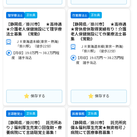
正社員
正社員
理学療法士
作業療法士
【静岡県／掛川市】 ★高待遇
【静岡県／掛川市】 ★高待遇
★介護老人保健施設にて理学療
★育休産休取得実績有り！介護
法士募集 《常勤》
老人保健施設にて作業療法士募
集 《常勤》
ＪＲ東海道本線(東京－熱海)
「掛川駅」（徒歩22分）
ＪＲ東海道本線(東京－熱海)
「掛川駅」（徒歩22分）
【月収】19.0万円 ～ 38.2万円程
度 諸手当込
【月収】19.0万円 ～ 38.2万円程
度 諸手当込
保存する
保存する
正社員
正社員
言語聴覚士
医療事務
【静岡県／掛川市】 託児所あ
【静岡県／掛川市】 託児所完
り♪福利厚生充実◎回復期・療
備＆福利厚生充実★無資格可♪
養病院にて言語聴覚士募集！
病院にて医療事務募集！