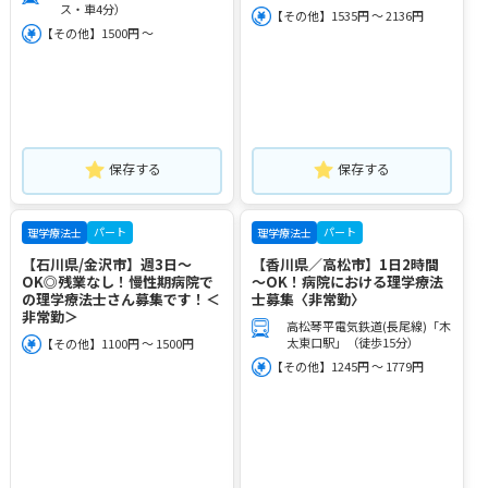
ス・車4分）
【その他】1535円 ～ 2136円
【その他】1500円 ～
保存する
保存する
パート
パート
理学療法士
理学療法士
【石川県/金沢市】週3日～
【香川県／高松市】1日2時間
OK◎残業なし！慢性期病院で
～OK！病院における理学療法
の理学療法士さん募集です！＜
士募集〈非常勤〉
非常勤＞
高松琴平電気鉄道(長尾線)「木
太東口駅」（徒歩15分）
【その他】1100円 ～ 1500円
【その他】1245円 ～ 1779円