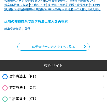
管理職求人
駅から徒歩5分以内
駅から徒歩10分以内
車通勤可
未経験OK
新卒OK
残業少なめ
寮・借り上げ
住宅手当・補助
託児所・育児補助
土日祝休
無資格 OK
積極採用中
WEB面接OK
2027年4月入職可
夏～秋入職可
1月入職可
近隣の都道府県で理学療法士求人を再検索
岐阜県
愛知県
三重県
理学療法士の求人をすべて見る
専門サイト
理学療法士（PT）
作業療法士（OT）
言語聴覚士（ST）