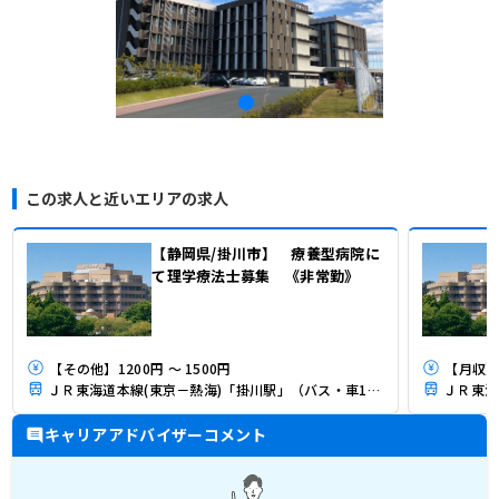
この求人と近いエリアの求人
【静岡県/掛川市】 療養型病院に
て理学療法士募集 《非常勤》
【その他】1200円 ～ 1500円
【月収】
ＪＲ東海道本線(東京－熱海)「掛川駅」（バス・車10分）
キャリアアドバイザーコメント