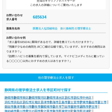
担当のキャリアアドバイザーが
この求人の詳細についてご案内いたします
お問い合わせ
685634
求人番号
募集先名称
医療法人社団綾和会 掛川東病院 の理学療法士
お問い合わせ例
「求人番号685634に興味があるので、詳細を教えていただけますか？」
「残業が少なめの病院をJR○○線の沿線で探していますが、おすすめの病院はあ
りますか？」
「訪問リハビリの募集を都内で探しています。マイナビコメディカルに載ってい
る○○○○○以外におすすめの求人はありますか？」
他の理学療法士求人を探す
静岡県の理学療法士求人を市区町村で探す
静岡市
静岡市葵区
静岡市駿河区
静岡市清水区
浜松市
浜松市中央区
浜松市浜名区
浜松市天竜区
沼津市
熱海市
三島市
富士宮市
伊東市
島田市
富士市
磐田市
焼津市
掛川市
藤枝市
御殿場市
袋井市
下田市
裾野市
湖西市
伊豆市
御前崎市
菊川市
伊豆の国市
牧之原市
賀茂郡東伊豆町
賀茂郡河津町