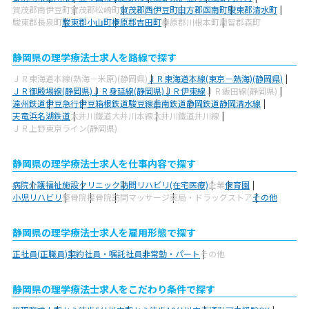
賀茂郡南伊豆町
賀茂郡松崎町
賀茂郡西伊豆町
田方郡函南町
駿東郡清水町
駿東郡長泉町
駿東郡小山町
榛原郡吉田町
榛原郡川根本町
周智郡森町
静岡県の理学療法士求人を路線で探す
ＪＲ東海道本線(熱海－米原)(静岡県)
ＪＲ東海道本線(東京－熱海)(静岡県)
ＪＲ御殿場線(静岡県)
ＪＲ身延線(静岡県)
ＪＲ伊東線
ＪＲ飯田線(静岡県)
遠州鉄道
伊豆急行
伊豆箱根鉄道駿豆線
岳南鉄道
静岡鉄道静岡清水線
天竜浜名湖鉄道
大井川鐵道大井川本線
大井川鐵道井川線
ＪＲ上野東京ライン(静岡県)
静岡県の理学療法士求人を仕事内容で探す
病院
介護福祉施設
クリニック
訪問リハビリ(在宅医療)
企業
保育園
小児リハビリ
整骨院
接骨院
訪問マッサージ
薬局・ドラッグストア
その他
静岡県の理学療法士求人を雇用形態で探す
正社員(正職員)
契約社員・嘱託社員
非常勤・パート
その他
静岡県の理学療法士求人をこだわり条件で探す