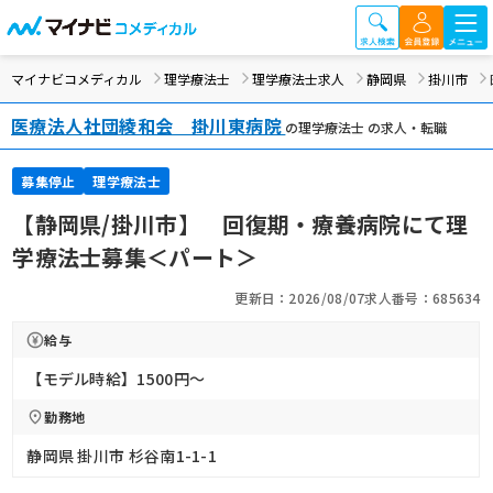
マイナビコメディカル
理学療法士
理学療法士求人
静岡県
掛川市
医療法人社団綾和会 掛川東病院
の理学療法士 の求人・転職
募集停止
理学療法士
【静岡県/掛川市】 回復期・療養病院にて理
学療法士募集＜パート＞
更新日：2026/08/07
求人番号：685634
給与
【モデル時給】1500円〜
勤務地
静岡県 掛川市 杉谷南1-1-1