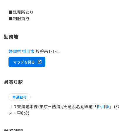
■託児所あり
勤務地
静岡県 掛川市
杉谷南1-1-1
マップを見る
最寄り駅
車通勤可
ＪＲ東海道本線(東京－熱海)/天竜浜名湖鉄道「
掛川駅
」(バ
ス・車8分)
就業時間