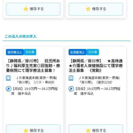
保存する
保存する
この法人の他の求人
正社員
正社員
理学療法士
言語聴覚士
【静岡県／掛川市】 託児所あ
【静岡県／掛川市】 ★高待遇
り♪福利厚生充実◎回復期・療
★介護老人保健施設にて理学療
養病院にて理学療法士募集！
法士募集 《常勤》
ＪＲ東海道本線(東京－熱海)
ＪＲ東海道本線(東京－熱海)
「掛川駅」（バス・車8分）
「掛川駅」（徒歩22分）
【月収】19.0万円 ～ 38.2万円程
【月収】19.0万円 ～ 38.2万円程
度 諸手当込
度 諸手当込
保存する
保存する