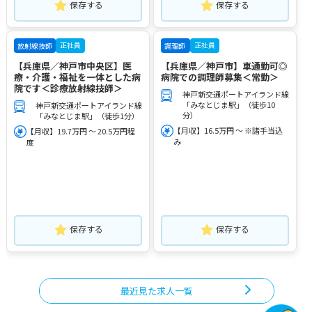
保存する
保存する
正社員
正社員
放射線技師
調理師
【兵庫県／神戸市中央区】医
【兵庫県／神戸市】車通勤可◎
療・介護・福祉を一体とした病
病院での調理師募集＜常勤＞
院です＜診療放射線技師＞
神戸新交通ポートアイランド線
「みなとじま駅」（徒歩10
神戸新交通ポートアイランド線
分）
「みなとじま駅」（徒歩1分）
【月収】16.5万円 ～ ※諸手当込
【月収】19.7万円 ～ 20.5万円程
み
度
保存する
保存する
最近見た求人一覧