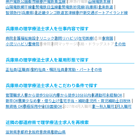
神戸電鉄公園都市線
神戸電鉄粟生線
北神急行電鉄
山陽電鉄本線
山陽電鉄網干線
能勢電鉄日生線
能勢電鉄妙見線(兵庫県)
北条鉄道
智頭急行(兵庫県)
北近畿タンゴ鉄道宮津線
神戸新交通ポートアイランド線
兵庫県の理学療法士求人を仕事内容で探す
病院
介護福祉施設
クリニック
訪問リハビリ(在宅医療)
企業
保育園
小児リハビリ
整骨院
接骨院
訪問マッサージ
薬局・ドラッグストア
その他
兵庫県の理学療法士求人を雇用形態で探す
正社員(正職員)
契約社員・嘱託社員
非常勤・パート
その他
兵庫県の理学療法士求人をこだわり条件で探す
管理職求人
駅から徒歩5分以内
駅から徒歩10分以内
車通勤可
未経験OK
新卒OK
残業少なめ
寮・借り上げ
住宅手当・補助
託児所・育児補助
土日祝休
無資格 OK
積極採用中
WEB面接OK
2027年4月入職可
夏～秋入職可
1月入職可
近隣の都道府県で理学療法士求人を再検索
滋賀県
京都府
大阪府
奈良県
和歌山県