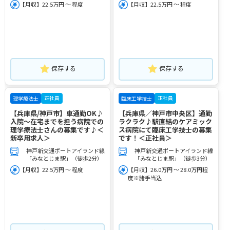
【月収】22.5万円 ～ 程度
【月収】22.5万円 ～ 程度
保存する
保存する
正社員
正社員
理学療法士
臨床工学技士
【兵庫県/神戸市】車通勤OK♪
【兵庫県／神戸市中央区】通勤
入院～在宅までを担う病院での
ラクラク♪駅直結のケアミック
理学療法士さんの募集です♪＜
ス病院にて臨床工学技士の募集
新卒用求人＞
です！＜正社員＞
神戸新交通ポートアイランド線
神戸新交通ポートアイランド線
「みなとじま駅」（徒歩2分）
「みなとじま駅」（徒歩3分）
【月収】22.5万円 ～ 程度
【月収】26.0万円 ～ 28.0万円程
度※諸手当込