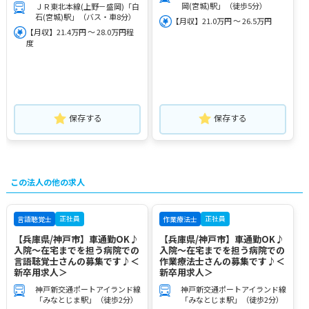
岡(宮城)駅」（徒歩5分）
ＪＲ東北本線(上野－盛岡)「白
石(宮城)駅」（バス・車8分）
【月収】21.0万円 ～ 26.5万円
【月収】21.4万円 ～ 28.0万円程
度
保存する
保存する
この法人の他の求人
正社員
正社員
言語聴覚士
作業療法士
【兵庫県/神戸市】車通勤OK♪
【兵庫県/神戸市】車通勤OK♪
入院～在宅までを担う病院での
入院～在宅までを担う病院での
言語聴覚士さんの募集です♪＜
作業療法士さんの募集です♪＜
新卒用求人＞
新卒用求人＞
神戸新交通ポートアイランド線
神戸新交通ポートアイランド線
「みなとじま駅」（徒歩2分）
「みなとじま駅」（徒歩2分）