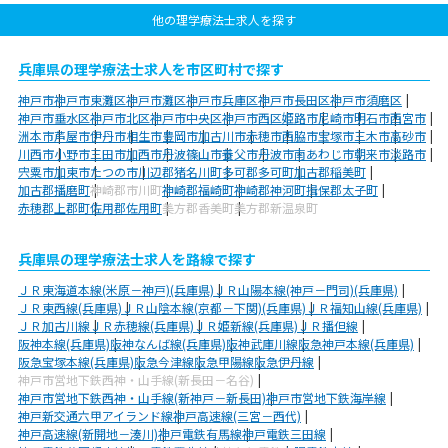
他の理学療法士求人を探す
兵庫県の理学療法士求人を市区町村で探す
神戸市
神戸市東灘区
神戸市灘区
神戸市兵庫区
神戸市長田区
神戸市須磨区
神戸市垂水区
神戸市北区
神戸市中央区
神戸市西区
姫路市
尼崎市
明石市
西宮市
洲本市
芦屋市
伊丹市
相生市
豊岡市
加古川市
赤穂市
西脇市
宝塚市
三木市
高砂市
川西市
小野市
三田市
加西市
丹波篠山市
養父市
丹波市
南あわじ市
朝来市
淡路市
宍粟市
加東市
たつの市
川辺郡猪名川町
多可郡多可町
加古郡稲美町
加古郡播磨町
神崎郡市川町
神崎郡福崎町
神崎郡神河町
揖保郡太子町
赤穂郡上郡町
佐用郡佐用町
美方郡香美町
美方郡新温泉町
兵庫県の理学療法士求人を路線で探す
ＪＲ東海道本線(米原－神戸)(兵庫県)
ＪＲ山陽本線(神戸－門司)(兵庫県)
ＪＲ東西線(兵庫県)
ＪＲ山陰本線(京都－下関)(兵庫県)
ＪＲ福知山線(兵庫県)
ＪＲ加古川線
ＪＲ赤穂線(兵庫県)
ＪＲ姫新線(兵庫県)
ＪＲ播但線
阪神本線(兵庫県)
阪神なんば線(兵庫県)
阪神武庫川線
阪急神戸本線(兵庫県)
阪急宝塚本線(兵庫県)
阪急今津線
阪急甲陽線
阪急伊丹線
神戸市営地下鉄西神・山手線(新長田－名谷)
神戸市営地下鉄西神・山手線(新神戸－新長田)
神戸市営地下鉄海岸線
神戸新交通六甲アイランド線
神戸高速線(三宮－西代)
神戸高速線(新開地－湊川)
神戸電鉄有馬線
神戸電鉄三田線