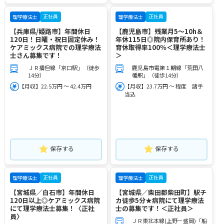
正社員
正社員
理学療法士
理学療法士
【兵庫県/姫路市】年間休日
【鹿児島市】残業月5～10h＆
120日！日曜・祝日固定休み！
年休115日◎院内保育所あり！
ケアミックス病院での理学療法
育休取得率100％＜理学療法士
士さん募集です！
＞
ＪＲ播但線「京口駅」（徒歩
鹿児島市電第１期線「荒田八
14分）
幡駅」（徒歩14分）
【月収】22.5万円 ～ 42.4万円
【月収】23.7万円 ～ 程度 諸手
当込
保存する
保存する
正社員
正社員
理学療法士
理学療法士
【宮城県／白石市】年間休日
【宮城県／柴田郡柴田町】駅チ
120日以上◎ケアミックス病院
カ徒歩5分★病院にて理学療法
にて理学療法士募集！〈正社
士の募集です！＜正社員＞
員〉
ＪＲ東北本線(上野－盛岡)「船