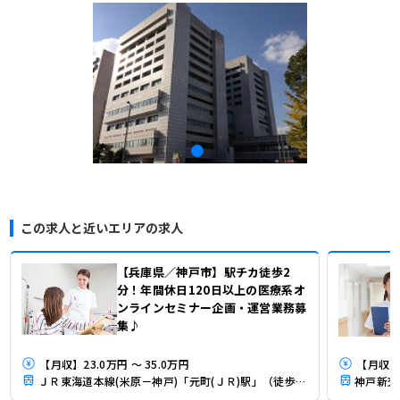
この求人と近いエリアの求人
【兵庫県／神戸市】駅チカ徒歩2
分！年間休日120日以上の医療系オ
ンラインセミナー企画・運営業務募
集♪
【月収】23.0万円 ～ 35.0万円
【月収】2
ＪＲ東海道本線(米原－神戸)「元町(ＪＲ)駅」（徒歩3分）