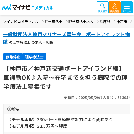
マイナビコメディカル
理学療法士
理学療法士求人
兵庫県
神戸市
一般財団法人神戸マリナーズ厚生会 ポートアイランド病
院
の理学療法士 の求人・転職
募集停止
理学療法士
【神戸市／神戸新交通ポートアイランド線】
車通勤OK♪入院～在宅までを担う病院での理
学療法士募集です
更新日：2025/05/29
求人番号：583054
給与
【モデル年収】330万円〜※経験や能力により変動あり
【モデル月収】22.5万円〜程度