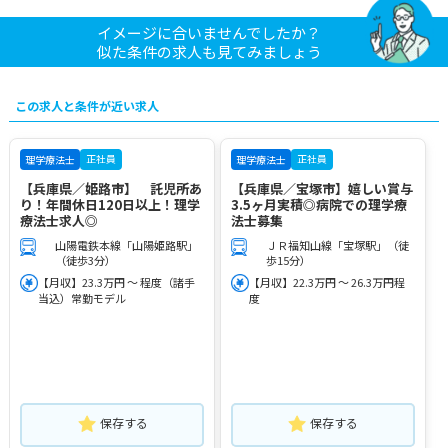
イメージに合いませんでしたか？
似た条件の求人も見てみましょう
この求人と条件が近い求人
正社員
正社員
理学療法士
理学療法士
【兵庫県／姫路市】 託児所あ
【兵庫県／宝塚市】嬉しい賞与
り！年間休日120日以上！理学
3.5ヶ月実積◎病院での理学療
療法士求人◎
法士募集
山陽電鉄本線「山陽姫路駅」
ＪＲ福知山線「宝塚駅」（徒
（徒歩3分）
歩15分）
【月収】23.3万円 ～ 程度（諸手
【月収】22.3万円 ～ 26.3万円程
当込）常勤モデル
度
保存する
保存する