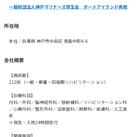
一般財団法人神戸マリナーズ厚生会 ポートアイランド病院
所在地
本社：兵庫県 神戸市中央区 港島中町4-6
会社概要
【病床数】
212床（一般・療養・回復期リハビリテーション）
【診療科目】
内科／外科／脳神経外科／放射線科／リハビリテーション科
／心療内科／整形外科／泌尿器科／麻酔科／皮膚科／人工透
析
※救急・入院24時間受付
【関連施設】