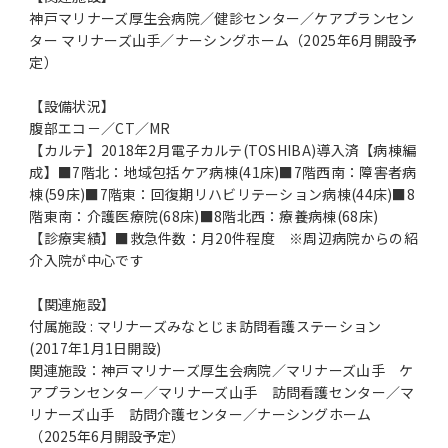
神戸マリナーズ厚生会病院／健診センター／ケアプランセン
ター マリナーズ山手／ナーシングホーム（2025年6月開設予
定）
【設備状況】
腹部エコ－／CT／MR
【カルテ】2018年2月電子カルテ(TOSHIBA)導入済【病棟編
成】■7階北：地域包括ケア病棟(41床)■7階西南：障害者病
棟(59床)■7階東：回復期リハビリテーション病棟(44床)■8
階東南：介護医療院(68床)■8階北西：療養病棟(68床)
【診療実績】■救急件数：月20件程度 ※周辺病院からの紹
介入院が中心です
【関連施設】
付属施設 : マリナーズみなとじま訪問看護ステーション
(2017年1月1日開設)
関連施設：神戸マリナーズ厚生会病院／マリナーズ山手 ケ
アプランセンター／マリナーズ山手 訪問看護センター／マ
リナーズ山手 訪問介護センター／ナーシングホーム
（2025年6月開設予定）