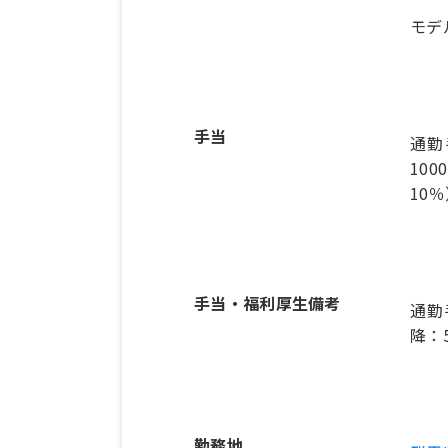
モデ
手当
通勤
10
10
手当・福利厚生備考
通勤
降：
勤務地