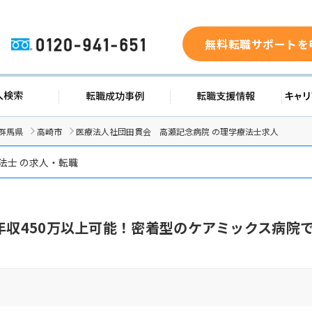
無料転職サポートを
0120-941-651
求人検索
転職成功事例
転職支援
群馬県
高崎市
医療法人社団田貫会 高瀬記念病院 の理学療法士求人
法士 の求人・転職
、年収450万以上可能！密着型のケアミックス病院