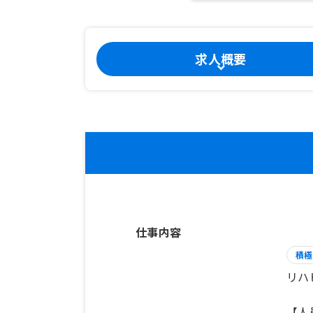
求人概要
仕事内容
積極
リハ
【人