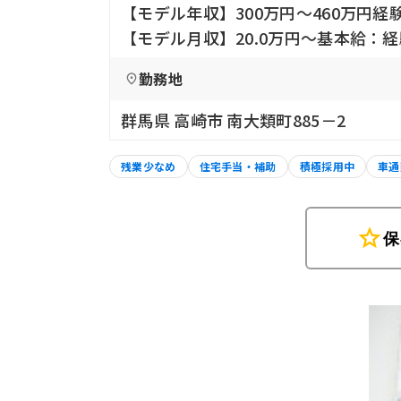
【モデル年収】300万円〜460万円経
【モデル月収】20.0万円〜基本給：
勤務地
群馬県 高崎市 南大類町885－2
残業少なめ
住宅手当・補助
積極採用中
車通
star
保