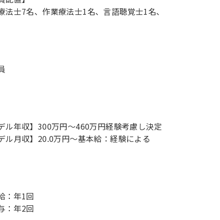
員
デル年収】300万円〜460万円経験考慮し決定
デル月収】20.0万円〜基本給：経験による
給：年1回
与：年2回