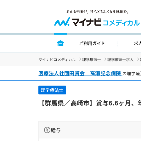
トップページ
ご利用ガイド
マイナビコメディカル
理学療法士
理学療法士求人
医療法人社団田貫会 高瀬記念病院
の理学療
理学療法士
【群馬県／高崎市】賞与6.6ヶ月
給与