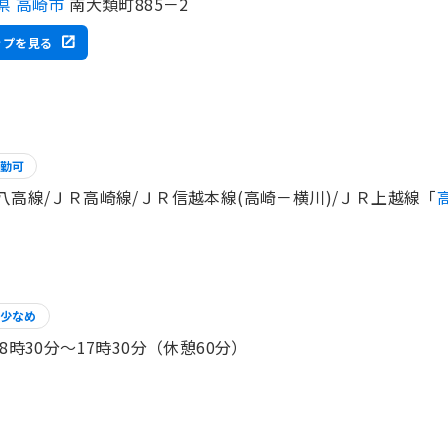
県 高崎市
南大類町885－2
ップを見る
勤可
八高線/ＪＲ高崎線/ＪＲ信越本線(高崎－横川)/ＪＲ上越線「
少なめ
 8時30分〜17時30分（休憩60分）