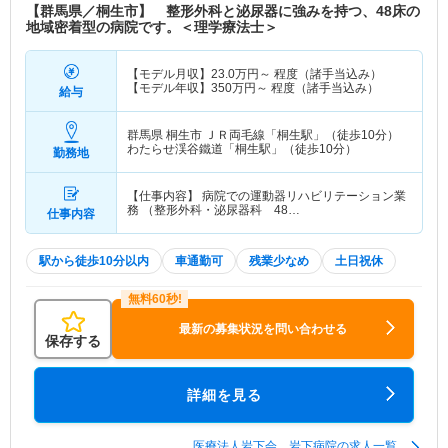
【群馬県／桐生市】 整形外科と泌尿器に強みを持つ、48床の
地域密着型の病院です。＜理学療法士＞
【モデル月収】
23.0
万円～
程度（諸手当込み）
【モデル年収】
350
万円～
程度（諸手当込み）
給与
群馬県 桐生市
ＪＲ両毛線「桐生駅」（徒歩10分）
わたらせ渓谷鐵道「桐生駅」（徒歩10分）
勤務地
【仕事内容】 病院での運動器リハビリテーション業
務 （整形外科・泌尿器科 48…
仕事内容
駅から徒歩10分以内
車通勤可
残業少なめ
土日祝休
最新の募集状況を問い合わせる
保存する
詳細を見る
医療法人岩下会 岩下病院の求人一覧