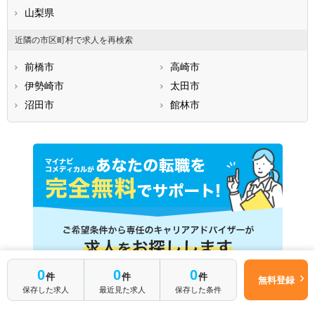
山梨県
近隣の市区町村で求人を再検索
前橋市
高崎市
伊勢崎市
太田市
沼田市
館林市
0
0
0
件
件
件
無料登録
ご登録はこちら
保存した求人
最近見た求人
保存した条件