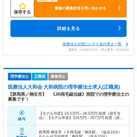
最新の募集状況を問い合わせる
保存する
詳細を見る
医療法人社団にいさと会の求人一覧
更新日：2026/07/15 求人番号：9130161
理学療法士
正職員
募集停止
医療法人大和会 大和病院
の理学療法士求人(正職員)
【群馬県／桐生市】 《JR両毛線沿線》病院での理学療法士の
募集です！
【モデル月収】
24.5
万円～
26.0
万円
程度（諸手当
込） 【モデル年収】
324
万円～
357
万円
程度（諸手
給与
当込）
群馬県 桐生市
ＪＲ両毛線「桐生駅」（徒歩10分）
わたらせ渓谷鐵道「桐生駅」（徒歩10分）