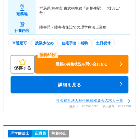
群馬県 桐生市
東武桐生線「新桐生駅」（徒歩17
分）
勤務地
障害児・障害者施設での理学療法士業務
仕事内容
車通勤可
残業少なめ
住宅手当・補助
土日祝休
最新の募集状況を問い合わせる
保存する
詳細を見る
社会福祉法人桐生療育双葉会の求人一覧
更新日：2025/10/10 求人番号：9072250
理学療法士
正職員
募集停止