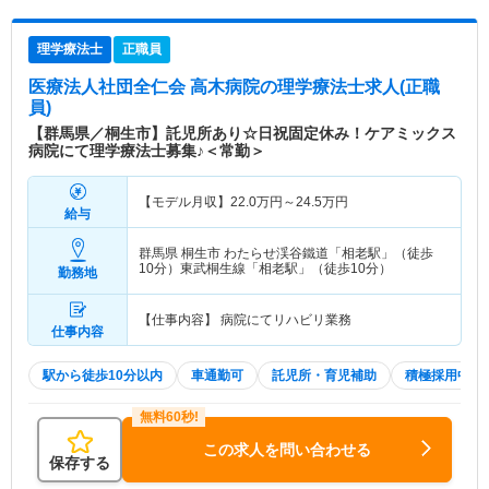
理学療法士
正職員
医療法人社団全仁会 高木病院
の理学療法士求人(正職
員)
【群馬県／桐生市】託児所あり☆日祝固定休み！ケアミックス
病院にて理学療法士募集♪＜常勤＞
【モデル月収】
22.0
万円～
24.5
万円
給与
群馬県 桐生市
わたらせ渓谷鐵道「相老駅」（徒歩
10分）東武桐生線「相老駅」（徒歩10分）
勤務地
【仕事内容】 病院にてリハビリ業務
仕事内容
駅から徒歩10分以内
車通勤可
託児所・育児補助
積極採用中
この求人を問い合わせる
保存する