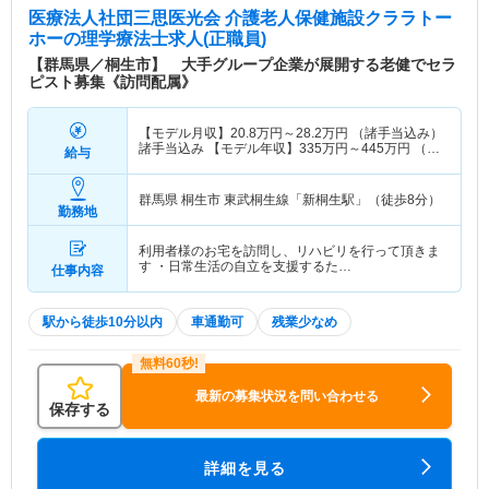
医療法人社団三思医光会 介護老人保健施設クララトー
ホー
の理学療法士求人(正職員)
【群馬県／桐生市】 大手グループ企業が展開する老健でセラ
ピスト募集《訪問配属》
【モデル月収】
20.8
万円～
28.2
万円
（諸手当込み）
諸手当込み 【モデル年収】
335
万円～
445
万円
（諸
給与
手当込み） 諸手当込み
群馬県 桐生市
東武桐生線「新桐生駅」（徒歩8分）
勤務地
利用者様のお宅を訪問し、リハビリを行って頂きま
す ・日常生活の自立を支援するた…
仕事内容
駅から徒歩10分以内
車通勤可
残業少なめ
最新の募集状況を問い合わせる
保存する
詳細を見る