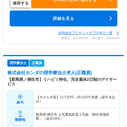
保存する
詳細を見る
合同会社プレザントケアの求人一覧
更新日：2026/06/16 求人番号：10266139
理学療法士
正職員
株式会社ホンダ
の理学療法士求人(正職員)
【群馬県／桐生市】リハビリ特化、完全週休2日制のデイサー
ビス
【モデル月収】
21.5
万円～
35.0
万円
程度（諸手当込
み）
給与
群馬県 桐生市
上毛電気鉄道上毛線「桐生球場前
駅」（徒歩18分）
勤務地