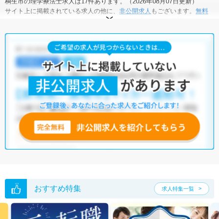
桐生市の理学療法士求人は17件あります。（2026年08月07日更新）
サイト上に掲載されている求人の他に、
非公開求人
もございます。
無料
転職支援サービス
にお申し込みいただくと、全求人からご希望条件に合
う求人を提案させていただきます。
桐生市の理学療法士求人では以下のような条件が人気です。
・
土日祝休
・
積極採用中
・
残業少なめ
・
正社員(正職員)
・
病
院
・
クリニック
・
介護福祉施設
・
訪問リハビリ(在宅医療)
・
小児
リハビリ
・
その他
他の条件でも人気の求人がございますので、「こだわり条件」から検索
いただくか、お気軽にお問い合わせください。
全国の理学療法士求人
から検索いただくことも可能です。
無料転職支援サービス
にお申し込みいただくと、ご希望条件をヒアリン
グした上で求人をご提案いたします。
ご希望条件がまだ定まっていない方は
人気の希望条件をピックアップし
た求人特集
をぜひご活用ください。
転職支援の他、情報収集や募集状況の確認も、お気軽にご相談くださ
い。
おすすめ特集
求人特集一覧