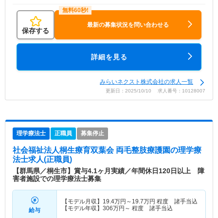
最新の募集状況を問い合わせる
保存する
詳細を見る
みらいネクスト株式会社の求人一覧
更新日：2025/10/10 求人番号：10128007
理学療法士
正職員
募集停止
社会福祉法人桐生療育双葉会 両毛整肢療護園
の理学療
法士求人(正職員)
【群馬県／桐生市】賞与4.1ヶ月実績／年間休日120日以上 障
害者施設での理学療法士募集
【モデル月収】
19.4
万円～
19.7
万円
程度 諸手当込
【モデル年収】
306
万円～
程度 諸手当込
給与