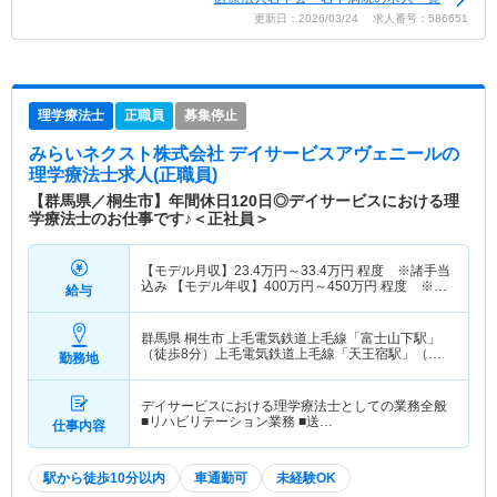
更新日：2026/03/24 求人番号：586651
理学療法士
正職員
募集停止
みらいネクスト株式会社 デイサービスアヴェニール
の
理学療法士求人(正職員)
【群馬県／桐生市】年間休日120日◎デイサービスにおける理
学療法士のお仕事です♪＜正社員＞
【モデル月収】
23.4
万円～
33.4
万円
程度 ※諸手当
込み 【モデル年収】
400
万円～
450
万円
程度 ※想
給与
定年収
群馬県 桐生市
上毛電気鉄道上毛線「富士山下駅」
（徒歩8分）上毛電気鉄道上毛線「天王宿駅」（徒
勤務地
歩10分）
デイサービスにおける理学療法士としての業務全般
■リハビリテーション業務 ■送…
仕事内容
駅から徒歩10分以内
車通勤可
未経験OK