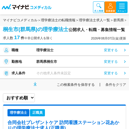
マイナビコメディカル
理学療法士の転職情報
理学療法士求人一覧
群馬県
桐生市(群馬県)の理学療法士
公開求人・転職・募集情報一覧
17
求人数
件
※非公開求人を除く
2026年08月07日(金)更新
職種
理学療法士
変更する
勤務地
群馬県桐生市
変更する
求人条件
その他求人条件未設定
変更する
この検索条件を保存する
条件をクリア
理学療法士
正職員
合同会社プレザントケア 訪問看護ステーション花あか
り
の理学療法士求人(正職員)