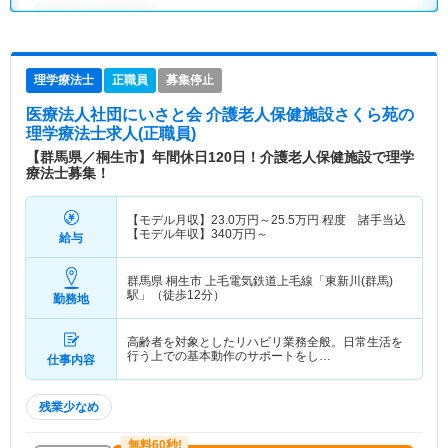
理学療法士
正職員
募集停止
医療法人社団にいさと会 介護老人保健施設さくら苑
の
理学療法士求人(正職員)
【群馬県／桐生市】年間休日120日！介護老人保健施設で理学
療法士募集！
【モデル月収】
23.0
万円～
25.5
万円
程度 諸手当込
【モデル年収】
340
万円～
給与
群馬県 桐生市
上毛電気鉄道上毛線「東新川(群馬)
駅」（徒歩12分）
勤務地
高齢者を対象としたリハビリ業務全般。日常生活を
行う上での基本動作のサポートをし…
仕事内容
残業少なめ