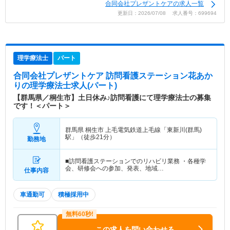
合同会社プレザントケアの求人一覧
更新日：2026/07/08 求人番号：699694
理学療法士
パート
合同会社プレザントケア 訪問看護ステーション花あか
り
の理学療法士求人(パート)
【群馬県／桐生市】土日休み♪訪問看護にて理学療法士の募集
です！＜パート＞
群馬県 桐生市
上毛電気鉄道上毛線「東新川(群馬)
駅」（徒歩21分）
勤務地
■訪問看護ステーションでのリハビリ業務 ・各種学
会、研修会への参加、発表、地域…
仕事内容
車通勤可
積極採用中
この求人を問い合わせる