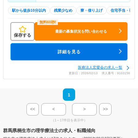
駅から徒歩10分以内
残業少なめ
寮・借り上げ
住宅手当・補助
最新の募集状況を問い合わせる
保存する
詳細を見る
医療法人宏愛会の求人一覧
更新日：2026/02/13 求人番号：9103156
1
<<
<
>
>>
（1～17件目を表示中）
群馬県桐生市の理学療法士の求人・転職傾向