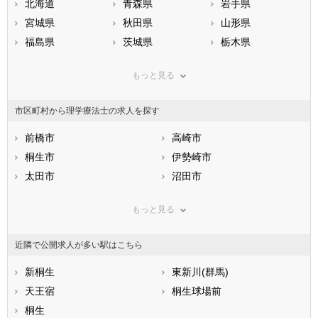
北海道
青森県
岩手県
宮城県
秋田県
山形県
福島県
茨城県
栃木県
群馬県
埼玉県
千葉県
もっと見る
東京都
神奈川県
新潟県
山梨県
長野県
富山県
市区町村から理学療法士の求人を探す
石川県
福井県
岐阜県
静岡県
前橋市
愛知県
高崎市
三重県
滋賀県
桐生市
京都府
伊勢崎市
大阪府
兵庫県
太田市
奈良県
沼田市
和歌山県
鳥取県
館林市
島根県
渋川市
岡山県
もっと見る
広島県
藤岡市
山口県
富岡市
徳島県
香川県
安中市
愛媛県
みどり市
高知県
近隣で公開求人が多い駅はこちら
福岡県
富士見村
佐賀県
北群馬郡榛東村
長崎県
熊本県
北群馬郡吉岡町
新桐生
大分県
吉井町
東新川(群馬)
宮崎県
鹿児島県
多野郡上野村
天王宿
沖縄県
多野郡神流町
桐生球場前
甘楽郡下仁田町
桐生
甘楽郡南牧村