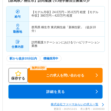
【群馬県／桐生市】訪問看護での理学療法士募集☆彡
【モデル月収】
24.0
万円～
35.0
万円
程度 【モデル
年収】
380
万円～
420
万円
程度
給与
群馬県 桐生市
東武桐生線「新桐生駅」（徒歩10
分）
勤務地
訪問看護ステーションにおけるリハビリテーション
業務
仕事内容
駅から徒歩10分以内
積極採用中
この求人を問い合わせる
保存する
詳細を見る
株式会社ファーマみらいの求人一覧
更新日：2025/11/21 求人番号：10206333