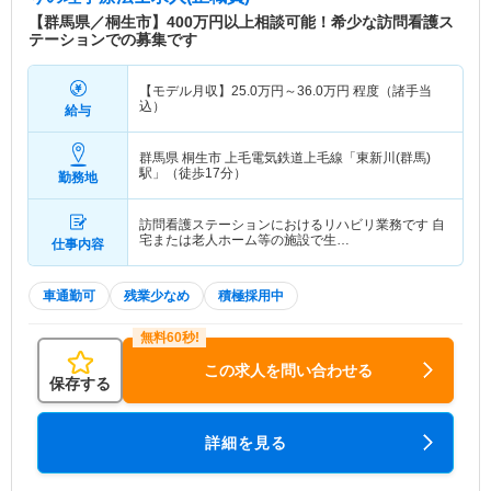
【群馬県／桐生市】400万円以上相談可能！希少な訪問看護ス
テーションでの募集です
【モデル月収】
25.0
万円～
36.0
万円
程度（諸手当
込）
給与
群馬県 桐生市
上毛電気鉄道上毛線「東新川(群馬)
駅」（徒歩17分）
勤務地
訪問看護ステーションにおけるリハビリ業務です 自
宅または老人ホーム等の施設で生…
仕事内容
車通勤可
残業少なめ
積極採用中
この求人を問い合わせる
保存する
詳細を見る