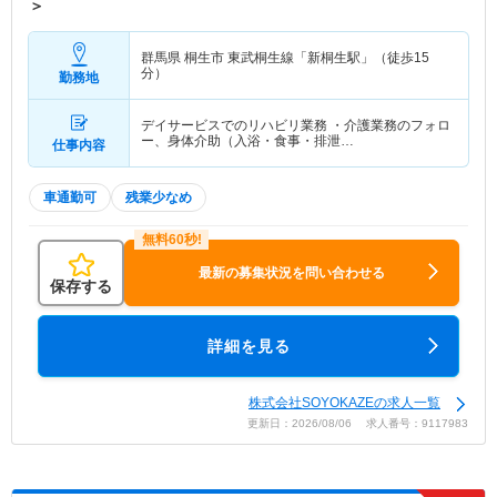
＞
群馬県 桐生市
東武桐生線「新桐生駅」（徒歩15
分）
勤務地
デイサービスでのリハビリ業務 ・介護業務のフォロ
ー、身体介助（入浴・食事・排泄…
仕事内容
車通勤可
残業少なめ
最新の募集状況を問い合わせる
保存する
詳細を見る
株式会社SOYOKAZEの求人一覧
更新日：2026/08/06 求人番号：9117983