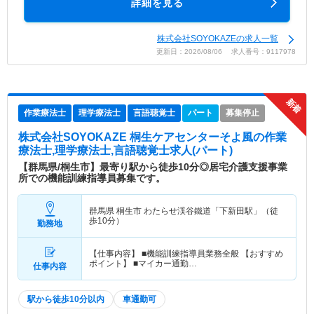
詳細を見る
株式会社SOYOKAZEの求人一覧
更新日：2026/08/06 求人番号：9117978
作業療法士
理学療法士
言語聴覚士
パート
募集停止
株式会社SOYOKAZE 桐生ケアセンターそよ風
の作業
療法士,理学療法士,言語聴覚士求人(パート)
【群馬県/桐生市】最寄り駅から徒歩10分◎居宅介護支援事業
所での機能訓練指導員募集です。
群馬県 桐生市
わたらせ渓谷鐵道「下新田駅」（徒
歩10分）
勤務地
【仕事内容】 ■機能訓練指導員業務全般 【おすすめ
ポイント】 ■マイカー通勤…
仕事内容
駅から徒歩10分以内
車通勤可