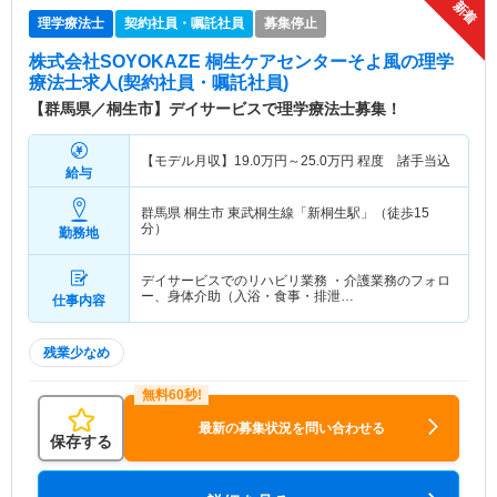
理学療法士
契約社員・嘱託社員
募集停止
株式会社SOYOKAZE 桐生ケアセンターそよ風
の理学
療法士求人(契約社員・嘱託社員)
【群馬県／桐生市】デイサービスで理学療法士募集！
【モデル月収】
19.0
万円～
25.0
万円
程度 諸手当込
給与
群馬県 桐生市
東武桐生線「新桐生駅」（徒歩15
分）
勤務地
デイサービスでのリハビリ業務 ・介護業務のフォロ
ー、身体介助（入浴・食事・排泄…
仕事内容
残業少なめ
最新の募集状況を問い合わせる
保存する