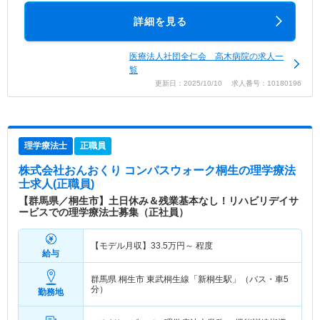
詳細を見る
医療法人社団全仁会 高木病院の求人一
覧
更新日：2025/10/10 求人番号：10180196
理学療法士
正職員
株式会社おんおくり コンパスウォーク桐生
の理学療法
士求人(正職員)
【群馬県／桐生市】土日休み＆残業基本なし！リハビリデイサ
ービスでの理学療法士募集（正社員）
【モデル月収】
33.5
万円～
程度
給与
群馬県 桐生市
東武桐生線「新桐生駅」（バス・車5
分）
勤務地