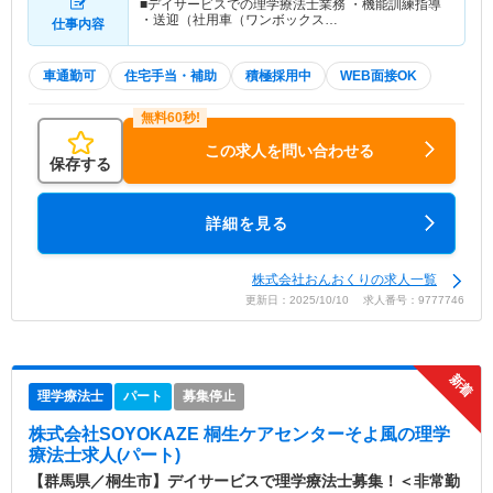
■デイサービスでの理学療法士業務 ・機能訓練指導
・送迎（社用車（ワンボックス…
仕事内容
車通勤可
住宅手当・補助
積極採用中
WEB面接OK
この求人を問い合わせる
保存する
詳細を見る
株式会社おんおくりの求人一覧
更新日：2025/10/10 求人番号：9777746
理学療法士
パート
募集停止
株式会社SOYOKAZE 桐生ケアセンターそよ風
の理学
療法士求人(パート)
【群馬県／桐生市】デイサービスで理学療法士募集！＜非常勤