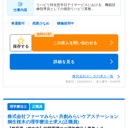
リハビリ特化型半日デイサービスにおける、機能訓
練指導員としての個別リハビリ業務…
仕事内容
車通勤可
残業少なめ
積極採用中
この求人を問い合わせる
保存する
詳細を見る
株式会社ホンダの求人一覧
更新日：2026/05/11 求人番号：544535
理学療法士
正職員
株式会社ファーマみらい 共創みらいケアステーション
桐生桜木
の理学療法士求人(正職員)