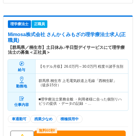
理学療法士
正職員
Mimosa株式会社 さんかくみもざ
の理学療法士求人(正
職員)
【群馬県／桐生市】土日休み♪半日型デイサービスにて理学療
法士の募集＜正社員＞
【モデル月収】
26.0
万円～
30.0
万円
程度※諸手当別
給与
群馬県 桐生市
上毛電気鉄道上毛線「西桐生駅」
（徒歩15分）
勤務地
■理学療法士業務全般 ・利用者様に合った個別リハ
ビリの提供 ・データの記録 ・…
仕事内容
車通勤可
残業少なめ
積極採用中