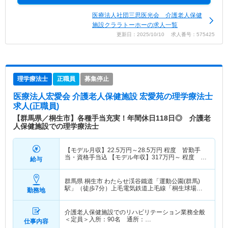
医療法人社団三思医光会 介護老人保健
施設クララトーホーの求人一覧
更新日：2025/10/10 求人番号：575425
理学療法士
正職員
募集停止
医療法人宏愛会 介護老人保健施設 宏愛苑
の理学療法士
求人(正職員)
【群馬県／桐生市】各種手当充実！年間休日118日◎ 介護老
人保健施設での理学療法士
【モデル月収】
22.5
万円～
28.5
万円
程度 皆勤手
当・資格手当込 【モデル年収】
317
万円～
程度 月
給与
収×12ヶ月＋賞与2.5ヶ月想定
群馬県 桐生市
わたらせ渓谷鐵道「運動公園(群馬)
駅」（徒歩7分）上毛電気鉄道上毛線「桐生球場前
勤務地
駅」（徒歩8分） 他
介護老人保健施設でのリハビリテーション業務全般
＜定員＞入所：90名 通所：…
仕事内容