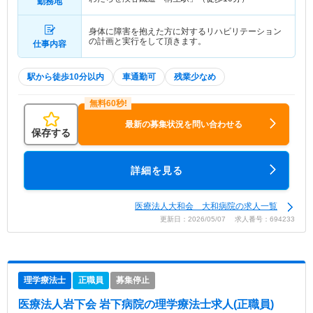
勤務地
身体に障害を抱えた方に対するリハビリテーション
の計画と実行をして頂きます。
仕事内容
駅から徒歩10分以内
車通勤可
残業少なめ
最新の募集状況を問い合わせる
保存する
詳細を見る
医療法人大和会 大和病院の求人一覧
更新日：2026/05/07 求人番号：694233
理学療法士
正職員
募集停止
医療法人岩下会 岩下病院
の理学療法士求人(正職員)