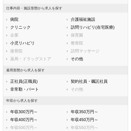
甘楽郡甘楽町
吾妻郡中之条町
仕事内容・施設形態から求人を探す
吾妻郡長野原町
吾妻郡嬬恋村
病院
介護福祉施設
吾妻郡草津町
吾妻郡高山村
クリニック
訪問リハビリ(在宅医療)
吾妻郡東吾妻町
利根郡片品村
企業
保育園
利根郡川場村
利根郡昭和村
小児リハビリ
整骨院
利根郡みなかみ町
佐波郡玉村町
接骨院
訪問マッサージ
邑楽郡板倉町
邑楽郡明和町
薬局・ドラッグストア
その他
邑楽郡千代田町
邑楽郡大泉町
邑楽郡邑楽町
雇用形態から求人を探す
正社員(正職員)
契約社員・嘱託社員
非常勤・パート
その他
年収から求人を探す
年収300万円～
年収350万円～
年収400万円～
年収450万円～
年収500万円～
年収550万円～