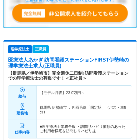
理学療法士
正職員
医療法人あかぎ 訪問看護ステーションFIRST伊勢崎
の
理学療法士求人(正職員)
【群馬県／伊勢崎市】完全週休二日制♪訪問看護ステーション
での理学療法士の募集です！＜正社員＞
【モデル月収】
23.0
万円～
給与
群馬県 伊勢崎市
ＪＲ両毛線「国定駅」（バス・車9
分）
勤務地
■理学療法士業務全般 ・訪問リハビリ依頼のあった
ご利用者様宅を訪問しリハビリ提…
仕事内容