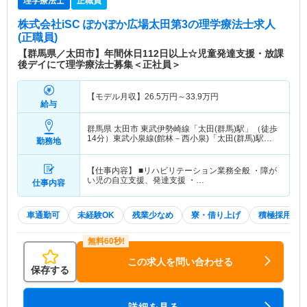
理学療法士
正職員
株式会社iSC ぽかぽか広場太田第3
の理学療法士求人
(正職員)
【群馬県／太田市】年間休日112日以上☆児童発達支援・放課
後デイにて理学療法士募集＜正社員＞
【モデル月収】
26.5
万円～
33.9
万円
給与
群馬県 太田市
東武伊勢崎線「太田(群馬)駅」（徒歩
14分）東武小泉線(館林－西小泉)「太田(群馬)駅」
勤務地
（徒歩14分） 他
【仕事内容】 ■リハビリテーション業務全般 ・障が
い児の自立支援、発達支援 ・…
仕事内容
車通勤可
未経験OK
残業少なめ
寮・借り上げ
積極採用中
この求人を問い合わせる
保存する