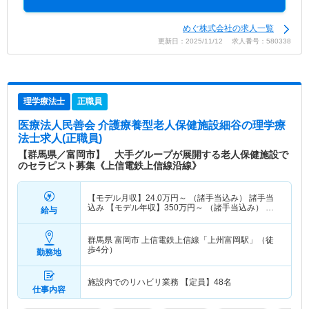
めぐ株式会社の求人一覧
更新日：2025/11/12 求人番号：580338
理学療法士
正職員
医療法人民善会 介護療養型老人保健施設細谷
の理学療
法士求人(正職員)
【群馬県／富岡市】 大手グループが展開する老人保健施設で
のセラピスト募集《上信電鉄上信線沿線》
【モデル月収】
24.0
万円～
（諸手当込み） 諸手当
込み 【モデル年収】
350
万円～
（諸手当込み） 諸
給与
手当込み
群馬県 富岡市
上信電鉄上信線「上州富岡駅」（徒
歩4分）
勤務地
施設内でのリハビリ業務 【定員】48名
仕事内容