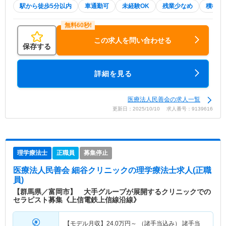
駅から徒歩5分以内
車通勤可
未経験OK
残業少なめ
積極採
この求人を問い合わせる
保存する
詳細を見る
医療法人民善会の求人一覧
更新日：2025/10/10 求人番号：9139616
理学療法士
正職員
募集停止
医療法人民善会 細谷クリニック
の理学療法士求人(正職
員)
【群馬県／富岡市】 大手グループが展開するクリニックでの
セラピスト募集《上信電鉄上信線沿線》
【モデル月収】
24.0
万円～
（諸手当込み） 諸手当