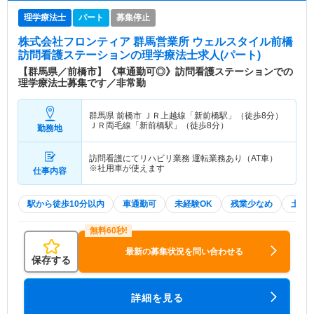
理学療法士
パート
募集停止
株式会社フロンティア 群馬営業所 ウェルスタイル前橋
訪問看護ステーション
の理学療法士求人(パート)
【群馬県／前橋市】《車通勤可◎》訪問看護ステーションでの
理学療法士募集です／非常勤
群馬県 前橋市
ＪＲ上越線「新前橋駅」（徒歩8分）
ＪＲ両毛線「新前橋駅」（徒歩8分）
勤務地
訪問看護にてリハビリ業務 運転業務あり（AT車）
※社用車が使えます
仕事内容
駅から徒歩10分以内
車通勤可
未経験OK
残業少なめ
土日
最新の募集状況を問い合わせる
保存する
詳細を見る