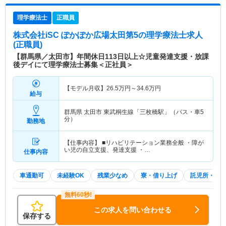
理学療法士
正職員
株式会社iSC ぽかぽか広場太田第5
の理学療法士求人
(正職員)
【群馬県／太田市】年間休日113日以上☆児童発達支援・放課
後デイにて理学療法士募集＜正社員＞
【モデル月収】
26.5
万円～
34.6
万円
給与
群馬県 太田市
東武桐生線「三枚橋駅」（バス・車5
分）
勤務地
【仕事内容】 ■リハビリテーション業務全般 ・障が
い児の自立支援、発達支援 ・…
仕事内容
車通勤可
未経験OK
残業少なめ
寮・借り上げ
託児所・育
この求人を問い合わせる
保存する