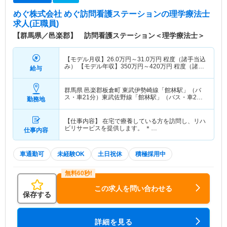
めぐ株式会社 めぐ訪問看護ステーション
の理学療法士
求人(正職員)
【群馬県／邑楽郡】 訪問看護ステーション＜理学療法士＞
【モデル月収】
26.0
万円～
31.0
万円
程度（諸手当込
み） 【モデル年収】
350
万円～
420
万円
程度（諸手
給与
当込み）
群馬県 邑楽郡板倉町
東武伊勢崎線「館林駅」（バ
ス・車21分）東武佐野線「館林駅」（バス・車21
勤務地
分） 他
【仕事内容】 在宅で療養している方を訪問し、リハ
ビリサービスを提供します。 ＊…
仕事内容
車通勤可
未経験OK
土日祝休
積極採用中
この求人を問い合わせる
保存する
詳細を見る