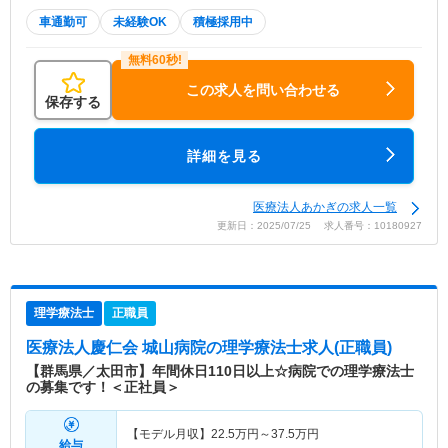
車通勤可
未経験OK
積極採用中
この求人を問い合わせる
保存する
詳細を見る
医療法人あかぎの求人一覧
更新日：2025/07/25 求人番号：10180927
理学療法士
正職員
医療法人慶仁会 城山病院
の理学療法士求人(正職員)
【群馬県／太田市】年間休日110日以上☆病院での理学療法士
の募集です！＜正社員＞
【モデル月収】
22.5
万円～
37.5
万円
給与