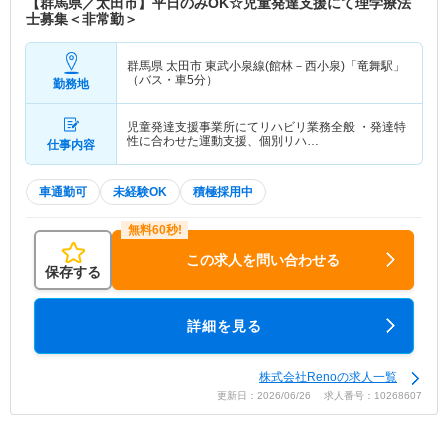
【群馬県／太田市】平日のみOK☆児童発達支援にて理学療法
士募集＜非常勤＞
群馬県 太田市
東武小泉線(館林－西小泉)「竜舞駅」
（バス・車5分）
勤務地
児童発達支援事業所にてリハビリ業務全般 ・発達特
性に合わせた運動支援、個別リハ…
仕事内容
車通勤可
未経験OK
積極採用中
この求人を問い合わせる
保存する
詳細を見る
株式会社Renoの求人一覧
更新日：2026/06/26 求人番号：10268607