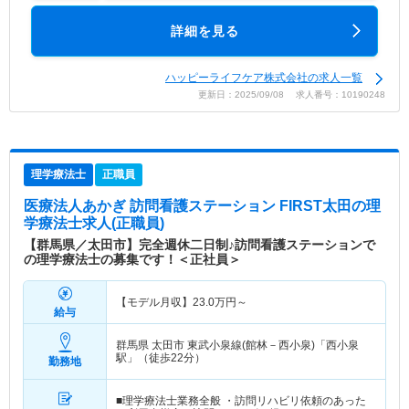
詳細を見る
ハッピーライフケア株式会社の求人一覧
更新日：2025/09/08 求人番号：10190248
理学療法士
正職員
医療法人あかぎ 訪問看護ステーション FIRST太田
の理
学療法士求人(正職員)
【群馬県／太田市】完全週休二日制♪訪問看護ステーションで
の理学療法士の募集です！＜正社員＞
【モデル月収】
23.0
万円～
給与
群馬県 太田市
東武小泉線(館林－西小泉)「西小泉
駅」（徒歩22分）
勤務地
■理学療法士業務全般 ・訪問リハビリ依頼のあった