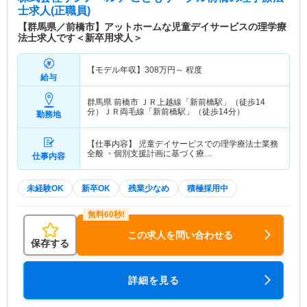
士求人(正職員)
【群馬県／前橋市】アットホームな児童デイサービスの理学療
法士求人です＜新卒用求人＞
【モデル年収】
308
万円～
程度
給与
群馬県 前橋市
ＪＲ上越線「新前橋駅」（徒歩14
分）ＪＲ両毛線「新前橋駅」（徒歩14分）
勤務地
【仕事内容】 児童デイサービスでの理学療法士業務
全般 ・個別支援計画に基づく療…
仕事内容
未経験OK
新卒OK
残業少なめ
積極採用中
この求人を問い合わせる
保存する
詳細を見る