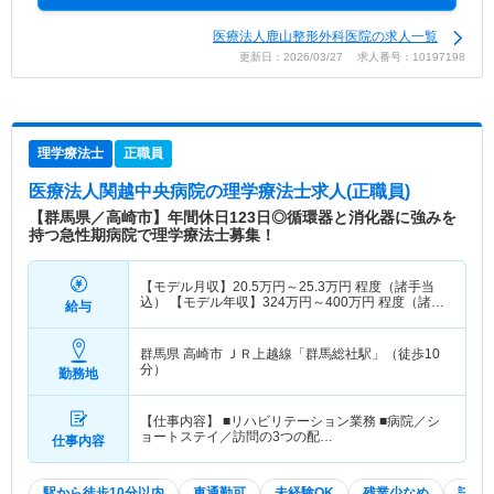
医療法人鹿山整形外科医院の求人一覧
更新日：2026/03/27 求人番号：10197198
理学療法士
正職員
医療法人関越中央病院
の理学療法士求人(正職員)
【群馬県／高崎市】年間休日123日◎循環器と消化器に強みを
持つ急性期病院で理学療法士募集！
【モデル月収】
20.5
万円～
25.3
万円
程度（諸手当
込） 【モデル年収】
324
万円～
400
万円
程度（諸手
給与
当込）
群馬県 高崎市
ＪＲ上越線「群馬総社駅」（徒歩10
分）
勤務地
【仕事内容】 ■リハビリテーション業務 ■病院／シ
ョートステイ／訪問の3つの配…
仕事内容
駅から徒歩10分以内
車通勤可
未経験OK
残業少なめ
託児