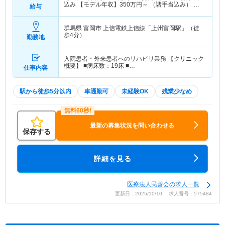
込み 【モデル年収】
350
万円～
（諸手当込み） 諸
給与
手当込み
群馬県 富岡市
上信電鉄上信線「上州富岡駅」（徒
歩4分）
勤務地
入院患者・外来患者へのリハビリ業務 【クリニック
概要】 ■病床数：19床 ■…
仕事内容
駅から徒歩5分以内
車通勤可
未経験OK
残業少なめ
最新の募集状況を問い合わせる
保存する
詳細を見る
医療法人民善会の求人一覧
更新日：2025/10/10 求人番号：575484