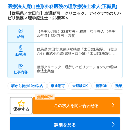
医療法人鹿山整形外科医院
の理学療法士求人(正職員)
【群馬県／太田市】車通勤可 クリニック、デイケアでのリハ
ビリ業務＜理学療法士・26新卒＞
【モデル月収】
22.9
万円～
程度 諸手当込 【モデ
ル年収】
334
万円～
程度
給与
群馬県 太田市
東武伊勢崎線「太田(群馬)駅」（徒歩
7分）東武小泉線(館林－西小泉)「太田(群馬)駅」
勤務地
（徒歩7分） 他
整形クリニック・通所リハビリテーションでの理学
療法士業務
仕事内容
駅から徒歩10分以内
車通勤可
未経験OK
新卒OK
残業少な
この求人を問い合わせる
保存する
詳細を見る