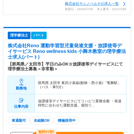
株式会社サシノベルテの求人一覧
更新日：2026/07/09 求人番号：10127269
理学療法士
パート
株式会社Reno 運動学習型児童発達支援・放課後等デ
イサービス Reno wellness kids 小舞木教室
の理学療法
士求人(パート)
【群馬県／太田市】平日のみOK☆放課後等デイサービスにて
理学療法士募集＜非常勤＞
群馬県 太田市
東武小泉線(館林－西小泉)「竜舞駅」
（バス・車5分）
勤務地
放課後等デイサービスにてリハビリ業務全般 ・発達
特性に合わせた運動支援、個別リ…
仕事内容
車通勤可
未経験OK
積極採用中