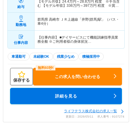
【モデル月収】
24.4
万円～
28.8
万円
程度 ※手当含
む 【モデル年収】
336
万円～
397
万円
程度 ※賞与
給与
（2.36か月分計算）含む
群馬県 高崎市
ＪＲ上越線「井野(群馬)駅」（バス・
車4分）
勤務地
【仕事内容】 ■デイサービスにて機能訓練指導員業
務全般 ※ご利用者様の身体状況…
仕事内容
車通勤可
未経験OK
残業少なめ
積極採用中
この求人を問い合わせる
保存する
詳細を見る
ライフテラス株式会社の求人一覧
更新日：2026/05/11 求人番号：9107274