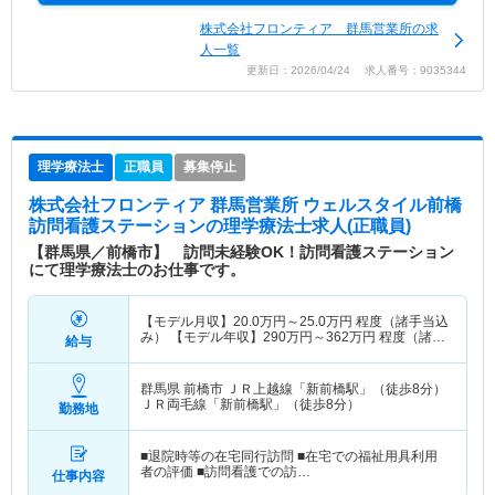
株式会社フロンティア 群馬営業所の求
人一覧
更新日：2026/04/24 求人番号：9035344
理学療法士
正職員
募集停止
株式会社フロンティア 群馬営業所 ウェルスタイル前橋
訪問看護ステーション
の理学療法士求人(正職員)
【群馬県／前橋市】 訪問未経験OK！訪問看護ステーション
にて理学療法士のお仕事です。
【モデル月収】
20.0
万円～
25.0
万円
程度（諸手当込
み） 【モデル年収】
290
万円～
362
万円
程度（諸手
給与
当込み）
群馬県 前橋市
ＪＲ上越線「新前橋駅」（徒歩8分）
ＪＲ両毛線「新前橋駅」（徒歩8分）
勤務地
■退院時等の在宅同行訪問 ■在宅での福祉用具利用
者の評価 ■訪問看護での訪…
仕事内容