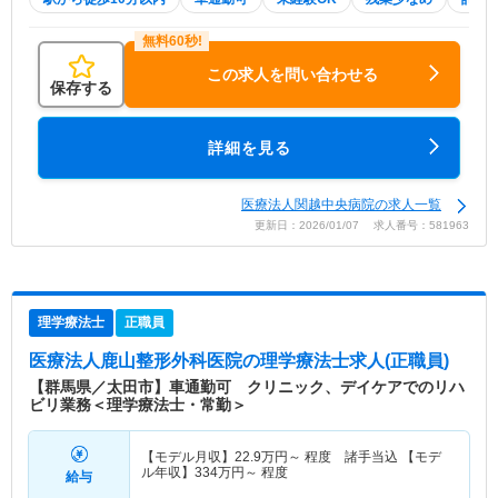
この求人を問い合わせる
保存する
詳細を見る
医療法人関越中央病院の求人一覧
更新日：2026/01/07 求人番号：581963
理学療法士
正職員
医療法人鹿山整形外科医院
の理学療法士求人(正職員)
【群馬県／太田市】車通勤可 クリニック、デイケアでのリハ
ビリ業務＜理学療法士・常勤＞
【モデル月収】
22.9
万円～
程度 諸手当込 【モデ
ル年収】
334
万円～
程度
給与