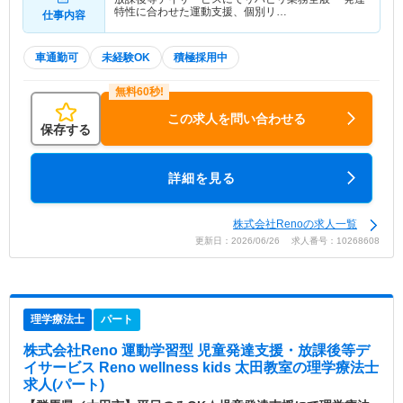
特性に合わせた運動支援、個別リ…
仕事内容
車通勤可
未経験OK
積極採用中
この求人を問い合わせる
保存する
詳細を見る
株式会社Renoの求人一覧
更新日：2026/06/26 求人番号：10268608
理学療法士
パート
株式会社Reno 運動学習型 児童発達支援・放課後等デ
イサービス Reno wellness kids 太田教室
の理学療法士
求人(パート)