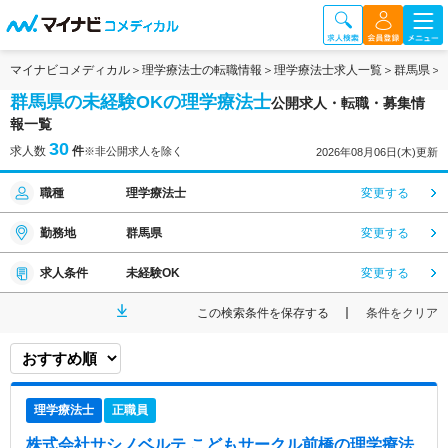
マイナビコメディカル
理学療法士の転職情報
理学療法士求人一覧
群馬県
群馬県の未経験OKの理学療法士
公開求人・転職・募集情
報一覧
30
求人数
件
※非公開求人を除く
2026年08月06日(木)更新
職種
理学療法士
変更する
勤務地
群馬県
変更する
求人条件
未経験OK
変更する
この検索条件を保存する
条件をクリア
理学療法士
正職員
株式会社サシノベルテ こどもサークル前橋
の理学療法