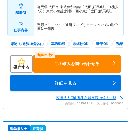
群馬県 太田市
東武伊勢崎線「太田(群馬)駅」（徒歩
7分）東武小泉線(館林－西小泉)「太田(群馬)駅」
勤務地
（徒歩7分） 他
整形クリニック・通所リハビリテーションでの理学
療法士業務
仕事内容
駅から徒歩10分以内
車通勤可
未経験OK
新卒OK
残業少な
この求人を問い合わせる
保存する
詳細を見る
医療法人鹿山整形外科医院の求人一覧
更新日：2025/12/19 求人番号：9066622
理学療法士
正職員