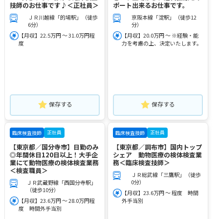
技師のお仕事です♪＜正社員＞
ポート出来るお仕事です。
ＪＲ川越線「的場駅」（徒歩
京阪本線「淀駅」（徒歩12
6分）
分）
【月収】22.5万円 ～ 31.0万円程
【月収】20.0万円 ～ ※経験・能
度
力を考慮の上、決定いたします。
保存する
保存する
正社員
正社員
臨床検査技師
臨床検査技師
【東京都／国分寺市】日勤のみ
【東京都／調布市】国内トップ
◎年間休日120日以上！大手企
シェア 動物医療の検体検査業
業にて動物医療の検体検査業務
務＜臨床検査技師＞
＜検査職員＞
ＪＲ総武線「三鷹駅」（徒歩
0分）
ＪＲ武蔵野線「西国分寺駅」
（徒歩10分）
【月収】23.6万円 ～ 程度 時間
【月収】23.6万円 ～ 28.0万円程
外手当別
度 時間外手当別