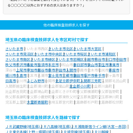
る○○○○○以外におすすめの求人はありますか？」
他の臨床検査技師求人を探す
埼玉県の臨床検査技師求人を市区町村で探す
さいたま市
さいたま市西区
さいたま市北区
さいたま市大宮区
さいたま市見沼区
さいたま市中央区
さいたま市桜区
さいたま市浦和区
さいたま市南区
さいたま市緑区
さいたま市岩槻区
川越市
熊谷市
川口市
行田市
秩父市
所沢市
飯能市
加須市
本庄市
東松山市
春日部市
狭山市
羽生市
鴻巣市
深谷市
上尾市
草加市
越谷市
蕨市
戸田市
入間市
朝霞市
志木市
和光市
新座市
桶川市
久喜市
北本市
八潮市
富士見市
三郷市
蓮田市
坂戸市
幸手市
鶴ヶ島市
日高市
吉川市
ふじみ野市
白岡市
北足立郡伊奈町
入間郡三芳町
入間郡毛呂山町
入間郡越生町
比企郡滑川町
比企郡嵐山町
比企郡小川町
比企郡川島町
比企郡吉見町
比企郡鳩山町
比企郡ときがわ町
秩父郡横瀬町
秩父郡皆野町
秩父郡長瀞町
秩父郡小鹿野町
秩父郡東秩父村
児玉郡美里町
児玉郡神川町
児玉郡上里町
大里郡寄居町
南埼玉郡宮代町
北葛飾郡杉戸町
北葛飾郡松伏町
埼玉県の臨床検査技師求人を路線で探す
ＪＲ武蔵野線(埼玉県)
ＪＲ八高線(埼玉県)
ＪＲ湘南新宿ライン線(大宮－赤羽)
ＪＲ東北本線(上野－盛岡)(埼玉県)
ＪＲ埼京線(埼玉県)
ＪＲ川越線