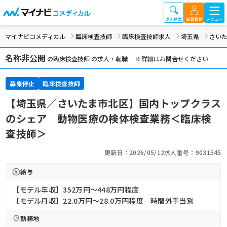
マイナビコメディカル
臨床検査技師
臨床検査技師求人
埼玉県
さい
名称非公開
の臨床検査技師 の求人・転職 ※詳細はお問合せください
募集停止
臨床検査技師
【埼玉県／さいたま市北区】国内トップクラス
のシェア 動物医療の検体検査業務＜臨床検
査技師＞
更新日：2026/05/12
求人番号：9031545
給与
【モデル年収】352万円〜448万円程度
【モデル月収】22.0万円〜28.0万円程度 時間外手当別
勤務地