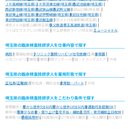
ＪＲ高崎線(埼玉県)
ＪＲ京浜東北線(埼玉県)
西武池袋線(埼玉県)
西武新宿線(埼玉県)
西武狭山線
西武秩父線
西武山口線(埼玉県)
東武東上線(埼玉県)
東武伊勢崎線(埼玉県)
東武日光線(埼玉県)
東武野田線(埼玉県)
東武越生線
東京メトロ有楽町線(埼玉県)
東京メトロ副都心線(埼玉県)
秩父鉄道
埼玉高速鉄道(埼玉県)
つくばエクスプレス(埼玉県)
ＪＲ上野東京ライン(埼玉県)
ニューシャトル
埼玉県の臨床検査技師求人を仕事内容で探す
病院
介護福祉施設
クリニック
訪問リハビリ(在宅医療)
企業
保育園
小児リハビリ
整骨院
接骨院
訪問マッサージ
薬局・ドラッグストア
その他
埼玉県の臨床検査技師求人を雇用形態で探す
正社員(正職員)
契約社員・嘱託社員
非常勤・パート
その他
埼玉県の臨床検査技師求人をこだわり条件で探す
管理職求人
駅から徒歩5分以内
駅から徒歩10分以内
車通勤可
未経験OK
新卒OK
残業少なめ
寮・借り上げ
住宅手当・補助
託児所・育児補助
土日祝休
無資格 OK
積極採用中
WEB面接OK
2027年4月入職可
夏～秋入職可
1月入職可