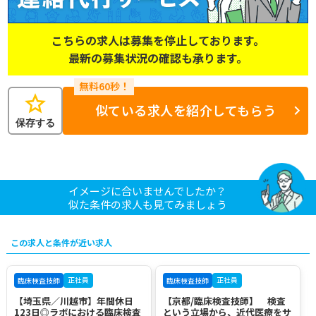
こちらの求人は募集を停止しております。
最新の募集状況の確認も承ります。
star
似ている求人を紹介してもらう
保存する
イメージに合いませんでしたか？
似た条件の求人も見てみましょう
この求人と条件が近い求人
正社員
正社員
臨床検査技師
臨床検査技師
【埼玉県／川越市】年間休日
【京都/臨床検査技師】 検査
123日◎ラボにおける臨床検査
という立場から、近代医療をサ