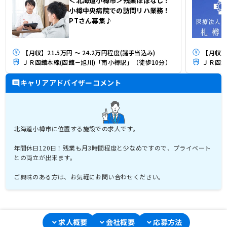
＜北海道小樽市＞残業ほぼなし！
小樽中央病院での訪問リハ業務！
PTさん募集♪
【月収】21.5万円 ～ 24.2万円程度(諸手当込み)
【月収】
ＪＲ函館本線(函館－旭川)「南小樽駅」（徒歩10分）
ＪＲ函館
キャリアアドバイザーコメント
北海道小樽市に位置する施設での求人です。
年間休日120日！残業も月3時間程度と少なめですので、プライベート
との両立が出来ます。
ご興味のある方は、お気軽にお問い合わせください。
求人概要
会社概要
応募方法