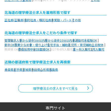
北海道の理学療法士求人を雇用形態で探す
正社員(正職員)
契約社員・嘱託社員
非常勤・パート
その他
北海道の理学療法士求人をこだわり条件で探す
管理職求人
駅から徒歩5分以内
駅から徒歩10分以内
車通勤可
未経験OK
新卒OK
残業少なめ
寮・借り上げ
住宅手当・補助
託児所・育児補助
土日祝休
無資格 OK
積極採用中
WEB面接OK
2027年4月入職可
夏～秋入職可
1月入職可
近隣の都道府県で理学療法士求人を再検索
青森県
岩手県
宮城県
秋田県
山形県
福島県
理学療法士の求人をすべて見る
専門サイト