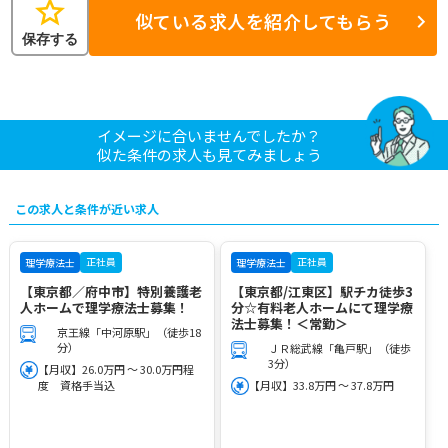
star
似ている求人を紹介してもらう
保存する
イメージに合いませんでしたか？
似た条件の求人も見てみましょう
この求人と条件が近い求人
正社員
正社員
理学療法士
理学療法士
【東京都／府中市】特別養護老
【東京都/江東区】駅チカ徒歩3
人ホームで理学療法士募集！
分☆有料老人ホームにて理学療
法士募集！＜常勤＞
京王線「中河原駅」（徒歩18
分）
ＪＲ総武線「亀戸駅」（徒歩
3分）
【月収】26.0万円 ～ 30.0万円程
度 資格手当込
【月収】33.8万円 ～ 37.8万円