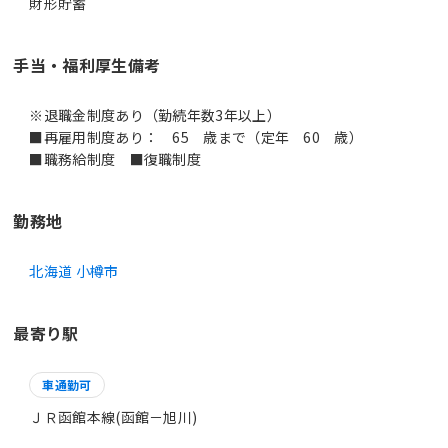
財形貯蓄
手当・福利厚生備考
※退職金制度あり（勤続年数3年以上）
■再雇用制度あり： 65 歳まで（定年 60 歳）
■職務給制度 ■復職制度
勤務地
北海道 小樽市
最寄り駅
車通勤可
ＪＲ函館本線(函館－旭川)