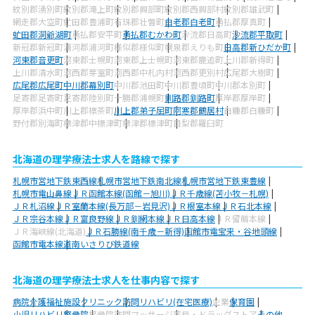
紋別郡湧別町
紋別郡滝上町
紋別郡興部町
紋別郡西興部村
紋別郡雄武町
網走郡大空町
虻田郡豊浦町
有珠郡壮瞥町
白老郡白老町
勇払郡厚真町
虻田郡洞爺湖町
勇払郡安平町
勇払郡むかわ町
沙流郡日高町
沙流郡平取町
新冠郡新冠町
浦河郡浦河町
様似郡様似町
幌泉郡えりも町
日高郡新ひだか町
河東郡音更町
河東郡士幌町
河東郡上士幌町
河東郡鹿追町
上川郡新得町
上川郡清水町
河西郡芽室町
河西郡中札内村
河西郡更別村
広尾郡大樹町
広尾郡広尾町
中川郡幕別町
中川郡池田町
中川郡豊頃町
中川郡本別町
足寄郡足寄町
足寄郡陸別町
十勝郡浦幌町
釧路郡釧路町
厚岸郡厚岸町
厚岸郡浜中町
川上郡標茶町
川上郡弟子屈町
阿寒郡鶴居村
白糠郡白糠町
野付郡別海町
標津郡中標津町
標津郡標津町
目梨郡羅臼町
北海道の理学療法士求人を路線で探す
札幌市営地下鉄東西線
札幌市営地下鉄南北線
札幌市営地下鉄東豊線
札幌市電山鼻線
ＪＲ函館本線(函館－旭川)
ＪＲ千歳線(苫小牧－札幌)
ＪＲ札沼線
ＪＲ室蘭本線(長万部－岩見沢)
ＪＲ根室本線
ＪＲ石北本線
ＪＲ宗谷本線
ＪＲ富良野線
ＪＲ釧網本線
ＪＲ日高本線
ＪＲ留萌本線
ＪＲ海峡線(北海道)
ＪＲ石勝線(南千歳－新得)
函館市電宝来・谷地頭線
函館市電本線
道南いさりび鉄道線
北海道の理学療法士求人を仕事内容で探す
病院
介護福祉施設
クリニック
訪問リハビリ(在宅医療)
企業
保育園
小児リハビリ
整骨院
接骨院
訪問マッサージ
薬局・ドラッグストア
その他