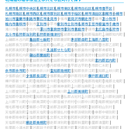
札幌市
札幌市中央区
札幌市北区
札幌市東区
札幌市白石区
札幌市豊平区
札幌市南区
札幌市西区
札幌市厚別区
札幌市手稲区
札幌市清田区
函館市
小樽市
旭川市
室蘭市
釧路市
帯広市
北見市
夕張市
岩見沢市
網走市
留萌市
苫小牧市
稚内市
美唄市
芦別市
江別市
赤平市
紋別市
士別市
名寄市
三笠市
根室市
千歳市
滝川市
砂川市
歌志内市
深川市
富良野市
登別市
恵庭市
伊達市
北広島市
石狩市
北斗市
石狩郡当別町
石狩郡新篠津村
松前郡松前町
松前郡福島町
上磯郡知内町
上磯郡木古内町
亀田郡七飯町
茅部郡鹿部町
茅部郡森町
二海郡八雲町
山越郡長万部町
檜山郡江差町
檜山郡上ノ国町
檜山郡厚沢部町
爾志郡乙部町
奥尻郡奥尻町
瀬棚郡今金町
久遠郡せたな町
島牧郡島牧村
寿都郡寿都町
寿都郡黒松内町
磯谷郡蘭越町
虻田郡ニセコ町
虻田郡真狩村
虻田郡留寿都村
虻田郡喜茂別町
虻田郡京極町
虻田郡倶知安町
岩内郡共和町
岩内郡岩内町
古宇郡泊村
古宇郡神恵内村
積丹郡積丹町
古平郡古平町
余市郡仁木町
余市郡余市町
余市郡赤井川村
空知郡南幌町
空知郡奈井江町
空知郡上砂川町
夕張郡由仁町
夕張郡長沼町
夕張郡栗山町
樺戸郡月形町
樺戸郡浦臼町
樺戸郡新十津川町
雨竜郡妹背牛町
雨竜郡秩父別町
雨竜郡雨竜町
雨竜郡北竜町
雨竜郡沼田町
上川郡鷹栖町
上川郡東神楽町
上川郡当麻町
上川郡比布町
上川郡愛別町
上川郡上川町
上川郡東川町
上川郡美瑛町
空知郡上富良野町
空知郡中富良野町
空知郡南富良野町
勇払郡占冠村
上川郡和寒町
上川郡剣淵町
上川郡下川町
中川郡美深町
中川郡音威子府村
中川郡中川町
雨竜郡幌加内町
増毛郡増毛町
留萌郡小平町
苫前郡苫前町
苫前郡羽幌町
苫前郡初山別村
天塩郡遠別町
天塩郡天塩町
宗谷郡猿払村
枝幸郡浜頓別町
枝幸郡中頓別町
枝幸郡枝幸町
天塩郡豊富町
礼文郡礼文町
利尻郡利尻町
利尻郡利尻富士町
天塩郡幌延町
網走郡美幌町
網走郡津別町
斜里郡斜里町
斜里郡清里町
斜里郡小清水町
常呂郡訓子府町
常呂郡置戸町
常呂郡佐呂間町
紋別郡遠軽町