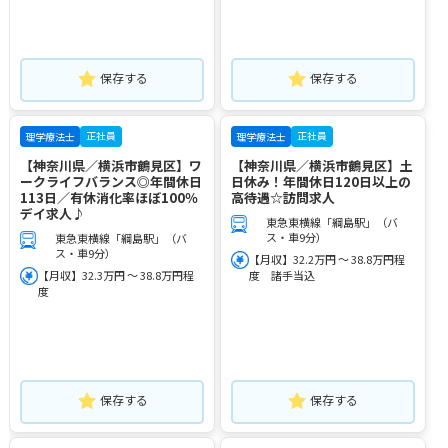
保存する
保存する
正社員
正社員
理学療法士
理学療法士
【神奈川県／横浜市鶴見区】ワ
【神奈川県／横浜市鶴見区】土
ークライフバランス◎年間休日
日休み！年間休日120日以上の
113日／有休消化率ほぼ100％
高待遇☆訪問求人
デイ求人♪
東急東横線「綱島駅」（バ
ス・車9分）
東急東横線「綱島駅」（バ
ス・車9分）
【月収】32.2万円 ～ 38.8万円程
【月収】32.3万円 ～ 38.8万円程
度 諸手当込
度
保存する
保存する