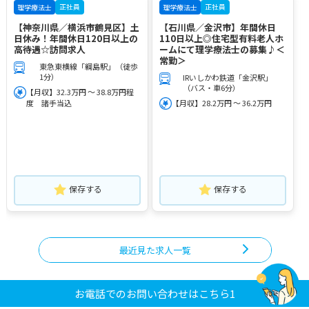
正社員
正社員
理学療法士
理学療法士
【神奈川県／横浜市鶴見区】土
【石川県／金沢市】年間休日
日休み！年間休日120日以上の
110日以上◎住宅型有料老人ホ
高待遇☆訪問求人
ームにて理学療法士の募集♪＜
常勤＞
東急東横線「綱島駅」（徒歩
1分）
IRいしかわ鉄道「金沢駅」
（バス・車6分）
【月収】32.3万円 ～ 38.8万円程
度 諸手当込
【月収】28.2万円 ～ 36.2万円
保存する
保存する
最近見た求人一覧
お電話でのお問い合わせはこちら1