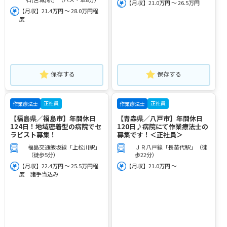
【月収】21.0万円 ～ 26.5万円
【月収】21.4万円 ～ 28.0万円程
度
保存する
保存する
正社員
正社員
作業療法士
作業療法士
【福島県／福島市】年間休日
【青森県／八戸市】年間休日
124日！地域密着型の病院でセ
120日♪病院にて作業療法士の
ラピスト募集！
募集です！＜正社員＞
福島交通飯坂線「上松川駅」
ＪＲ八戸線「長苗代駅」（徒
（徒歩5分）
歩22分）
【月収】22.4万円 ～ 25.5万円程
【月収】21.0万円 ～
度 諸手当込み