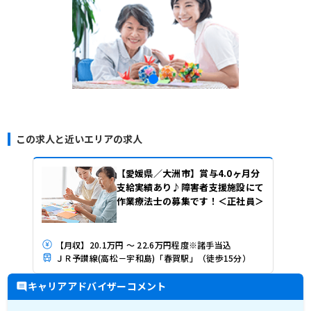
この求人と近いエリアの求人
【愛媛県／大洲市】賞与4.0ヶ月分
支給実績あり♪障害者支援施設にて
作業療法士の募集です！＜正社員＞
【月収】20.1万円 ～ 22.6万円程度※諸手当込
ＪＲ予讃線(高松－宇和島)「春賀駅」（徒歩15分）
キャリアアドバイザーコメント