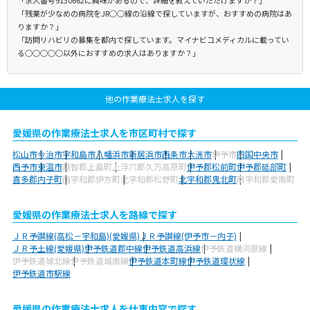
「残業が少なめの病院をJR○○線の沿線で探していますが、おすすめの病院はあ
りますか？」
「訪問リハビリの募集を都内で探しています。マイナビコメディカルに載ってい
る○○○○○以外におすすめの求人はありますか？」
他の作業療法士求人を探す
愛媛県の作業療法士求人を市区町村で探す
松山市
今治市
宇和島市
八幡浜市
新居浜市
西条市
大洲市
伊予市
四国中央市
西予市
東温市
越智郡上島町
上浮穴郡久万高原町
伊予郡松前町
伊予郡砥部町
喜多郡内子町
西宇和郡伊方町
北宇和郡松野町
北宇和郡鬼北町
南宇和郡愛南町
愛媛県の作業療法士求人を路線で探す
ＪＲ予讃線(高松－宇和島)(愛媛県)
ＪＲ予讃線(伊予市－内子)
ＪＲ予土線(愛媛県)
伊予鉄道郡中線
伊予鉄道高浜線
伊予鉄道横河原線
伊予鉄道城北線
伊予鉄道城南線
伊予鉄道本町線
伊予鉄道環状線
伊予鉄道市駅線
愛媛県の作業療法士求人を仕事内容で探す