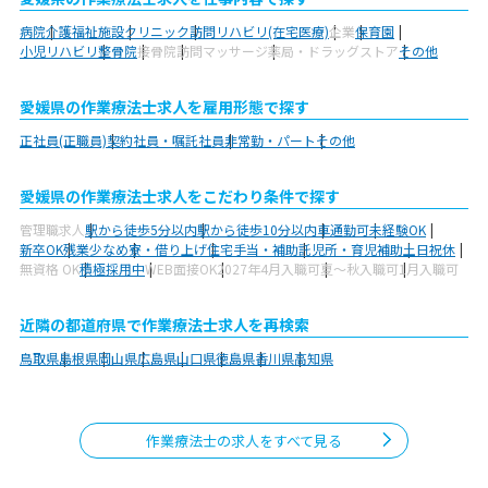
病院
介護福祉施設
クリニック
訪問リハビリ(在宅医療)
企業
保育園
小児リハビリ
整骨院
接骨院
訪問マッサージ
薬局・ドラッグストア
その他
愛媛県の作業療法士求人を雇用形態で探す
正社員(正職員)
契約社員・嘱託社員
非常勤・パート
その他
愛媛県の作業療法士求人をこだわり条件で探す
管理職求人
駅から徒歩5分以内
駅から徒歩10分以内
車通勤可
未経験OK
新卒OK
残業少なめ
寮・借り上げ
住宅手当・補助
託児所・育児補助
土日祝休
無資格 OK
積極採用中
WEB面接OK
2027年4月入職可
夏～秋入職可
1月入職可
近隣の都道府県で作業療法士求人を再検索
鳥取県
島根県
岡山県
広島県
山口県
徳島県
香川県
高知県
作業療法士の求人をすべて見る