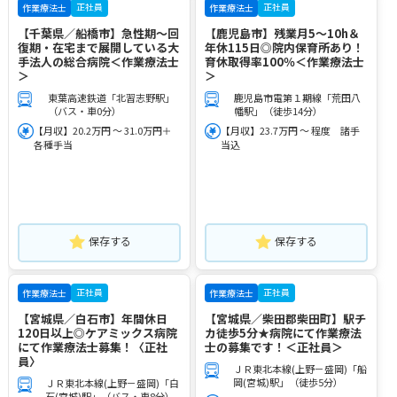
正社員
正社員
作業療法士
作業療法士
【千葉県／船橋市】急性期～回
【鹿児島市】残業月5～10h＆
復期・在宅まで展開している大
年休115日◎院内保育所あり！
手法人の総合病院＜作業療法士
育休取得率100％＜作業療法士
＞
＞
東葉高速鉄道「北習志野駅」
鹿児島市電第１期線「荒田八
（バス・車0分）
幡駅」（徒歩14分）
【月収】20.2万円 ～ 31.0万円＋
【月収】23.7万円 ～ 程度 諸手
各種手当
当込
保存する
保存する
正社員
正社員
作業療法士
作業療法士
【宮城県／白石市】年間休日
【宮城県／柴田郡柴田町】駅チ
120日以上◎ケアミックス病院
カ徒歩5分★病院にて作業療法
にて作業療法士募集！〈正社
士の募集です！＜正社員＞
員〉
ＪＲ東北本線(上野－盛岡)「船
岡(宮城)駅」（徒歩5分）
ＪＲ東北本線(上野－盛岡)「白
石(宮城)駅」（バス・車8分）