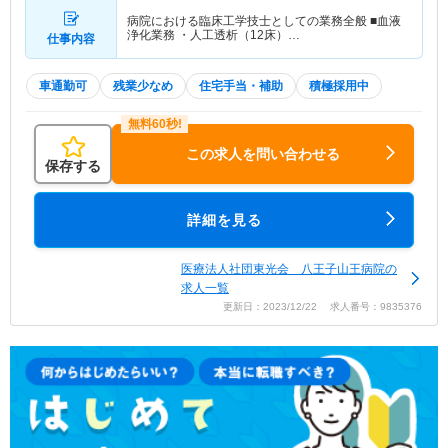
病院における臨床工学技士としての業務全般 ■血液
浄化業務 ・人工透析（12床）…
仕事内容
車通勤可
残業少なめ
住宅手当・補助
積極採用中
この求人を問い合わせる
保存する
詳細を見る
医療法人社団東光会 八王子山王病院の
求人一覧
更新日：2023/12/22 求人番号：9835376