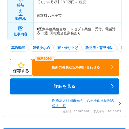
【モデル月収】
18.9
万円～
程度
給与
東京都 八王子市
勤務地
■医療事務業務全般 ・レセプト業務、受付、電話対
応 ※週1回程度当直業務あり
仕事内容
車通勤可
残業少なめ
寮・借り上げ
託児所・育児補助
無資格
最新の募集状況を問い合わせる
保存する
詳細を見る
医療法人社団東光会 八王子山王病院の
求人一覧
更新日：2026/07/01 求人番号：10138427