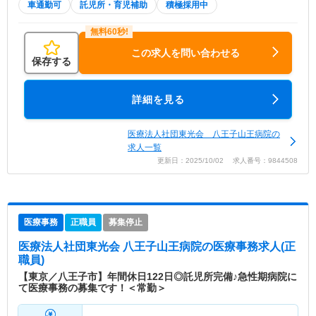
車通勤可
託児所・育児補助
積極採用中
この求人を問い合わせる
保存する
詳細を見る
医療法人社団東光会 八王子山王病院の
求人一覧
更新日：2025/10/02 求人番号：9844508
医療事務
正職員
募集停止
医療法人社団東光会 八王子山王病院
の医療事務求人(正
職員)
【東京／八王子市】年間休日122日◎託児所完備♪急性期病院に
て医療事務の募集です！＜常勤＞