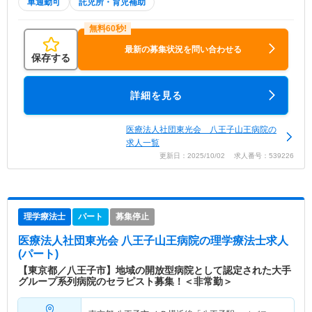
車通勤可
託児所・育児補助
最新の募集状況を問い合わせる
保存する
詳細を見る
医療法人社団東光会 八王子山王病院の
求人一覧
更新日：2025/10/02 求人番号：539226
理学療法士
パート
募集停止
医療法人社団東光会 八王子山王病院
の理学療法士求人
(パート)
【東京都／八王子市】地域の開放型病院として認定された大手
グループ系列病院のセラピスト募集！＜非常勤＞