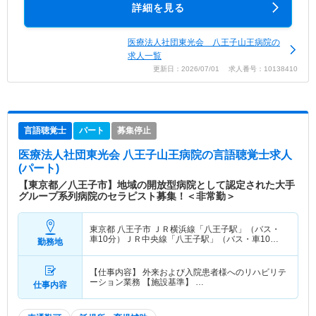
詳細を見る
医療法人社団東光会 八王子山王病院の
求人一覧
更新日：2026/07/01 求人番号：10138410
言語聴覚士
パート
募集停止
医療法人社団東光会 八王子山王病院
の言語聴覚士求人
(パート)
【東京都／八王子市】地域の開放型病院として認定された大手
グループ系列病院のセラピスト募集！＜非常勤＞
東京都 八王子市
ＪＲ横浜線「八王子駅」（バス・
車10分）ＪＲ中央線「八王子駅」（バス・車10
勤務地
分） 他
【仕事内容】 外来および入院患者様へのリハビリテ
ーション業務 【施設基準】 …
仕事内容