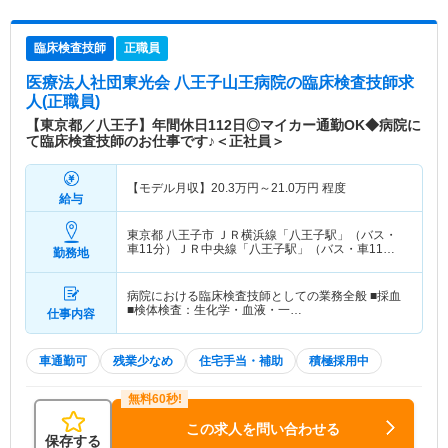
臨床検査技師
正職員
医療法人社団東光会 八王子山王病院
の臨床検査技師求
人(正職員)
【東京都／八王子】年間休日112日◎マイカー通勤OK◆病院に
て臨床検査技師のお仕事です♪＜正社員＞
【モデル月収】
20.3
万円～
21.0
万円
程度
給与
東京都 八王子市
ＪＲ横浜線「八王子駅」（バス・
車11分）ＪＲ中央線「八王子駅」（バス・車11
勤務地
分） 他
病院における臨床検査技師としての業務全般 ■採血
■検体検査：生化学・血液・一…
仕事内容
車通勤可
残業少なめ
住宅手当・補助
積極採用中
この求人を問い合わせる
保存する