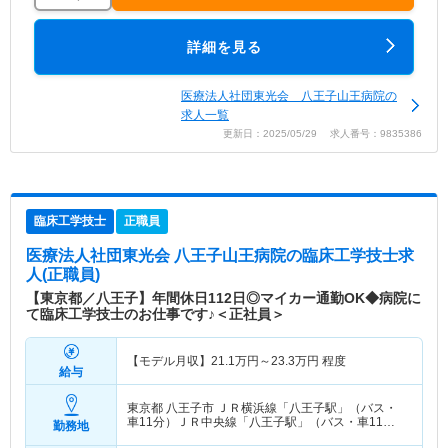
詳細を見る
医療法人社団東光会 八王子山王病院の
求人一覧
更新日：2025/05/29 求人番号：9835386
臨床工学技士
正職員
医療法人社団東光会 八王子山王病院
の臨床工学技士求
人(正職員)
【東京都／八王子】年間休日112日◎マイカー通勤OK◆病院に
て臨床工学技士のお仕事です♪＜正社員＞
【モデル月収】
21.1
万円～
23.3
万円
程度
給与
東京都 八王子市
ＪＲ横浜線「八王子駅」（バス・
車11分）ＪＲ中央線「八王子駅」（バス・車11
勤務地
分） 他