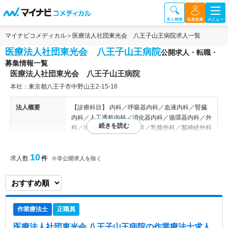
マイナビコメディカル
医療法人社団東光会 八王子山王病院求人一覧
医療法人社団東光会 八王子山王病院
公開求人・転職・
募集情報一覧
医療法人社団東光会 八王子山王病院
本社：東京都八王子市中野山王2-15-16
法人概要
【診療科目】 内科／呼吸器内科／血液内科／腎臓
内科／人工透析内科／消化器内科／循環器内科／外
科／消化器外科／整形外科／乳腺外科／脳神経外科
／形成外科／皮膚科／泌尿器科／総合診療科（救急
科） 【病床数】 157床 八王子山王病院では、安心
10
求人数
件
して医療を受けていただける信頼感のある看護を目
※非公開求人を除く
指しています。看護師と看護を受けられる患者さま
の心から心へと伝わる看護を心がけ「人にあたたか
い看護」ができればと考えています。 また、心の
ふれあいをもとに、最新の医療機器と高度な技術で
作業療法士
正職員
地域医療を進めています。そのため、地域の方々の
病気や外傷（ケガ）に対し、いざという時に頼れる
医療法人社団東光会 八王子山王病院
の作業療法士求人