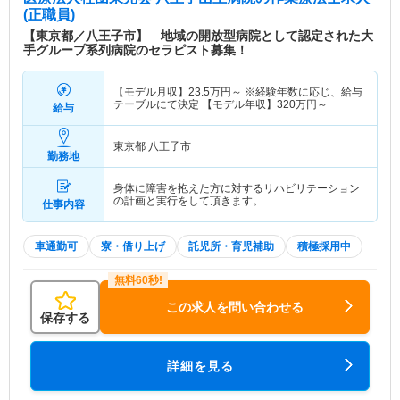
病院でありたいと願っており、24時間いつでも受
(正職員)
け入れ態勢が出来るよう整備しています。 内科／
【東京都／八王子市】 地域の開放型病院として認定された大
呼吸器内科／消化器内科／循環器内科／アレルギー
手グループ系列病院のセラピスト募集！
科／外科／整形外科／脳神経外科／皮膚科／泌尿器
科／肛門外科／形成外科／消化器外科／血液内科／
【モデル月収】
23.5
万円～
※経験年数に応じ、給与
腎臓内科／人工透析内科 【関連施設】 戸田中央グ
テーブルにて決定 【モデル年収】
320
万円～
給与
ループ
東京都 八王子市
特色
【理念】 思いやりのある あたたかい医療 【基本
勤務地
方針】 患者さんの権利を尊重し、患者さん中心の
医療を行います。 医療の質の向上を目指します。
身体に障害を抱えた方に対するリハビリテーション
地域医療における社会的責任を果たします。
の計画と実行をして頂きます。 …
仕事内容
車通勤可
寮・借り上げ
託児所・育児補助
積極採用中
この求人を問い合わせる
保存する
詳細を見る