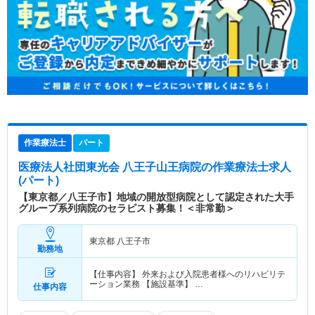
作業療法士
パート
医療法人社団東光会 八王子山王病院
の作業療法士求人
(パート)
【東京都／八王子市】地域の開放型病院として認定された大手
グループ系列病院のセラピスト募集！＜非常勤＞
東京都 八王子市
勤務地
【仕事内容】 外来および入院患者様へのリハビリテ
ーション業務 【施設基準】 …
仕事内容