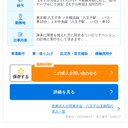
【モデル月収】
23.5
万円～
※経験年数に応じ、給与
テーブルにて決定 【モデル年収】
320
万円～
給与
東京都 八王子市
ＪＲ横浜線「八王子駅」（バス・
車10分）ＪＲ中央線「八王子駅」（バス・車10
勤務地
分） 他
身体に障害を抱えた方に対するリハビリテーション
の計画と実行をして頂きます。 …
仕事内容
車通勤可
寮・借り上げ
託児所・育児補助
積極採用中
この求人を問い合わせる
保存する
詳細を見る
医療法人社団東光会 八王子山王病院の
求人一覧
更新日：2025/08/27 求人番号：539227