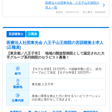
医療法人社団東光会 八王子山王病院の
求人一覧
更新日：2025/11/17 求人番号：9688009
言語聴覚士
正職員
医療法人社団東光会 八王子山王病院
の言語聴覚士求人
(正職員)
【東京都／八王子市】 地域の開放型病院として認定された大
手グループ系列病院のセラピスト募集！
【モデル月収】
23.5
万円～
※経験年数に応じ、給与
テーブルにて決定 【モデル年収】
320
万円～
給与
東京都 八王子市
勤務地
身体に障害を抱えた方に対するリハビリテーション
の計画と実行をして頂きます。 …
仕事内容