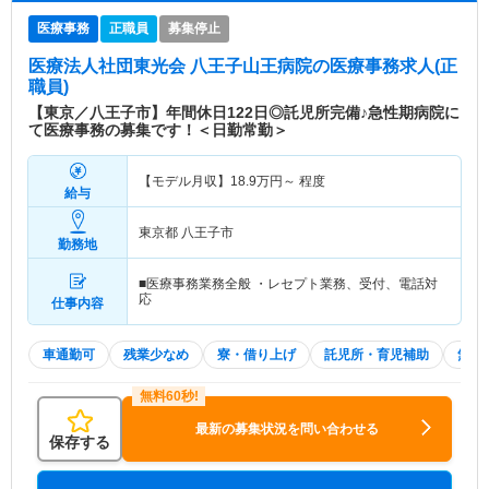
医療事務
正職員
募集停止
医療法人社団東光会 八王子山王病院
の医療事務求人(正
職員)
【東京／八王子市】年間休日122日◎託児所完備♪急性期病院に
て医療事務の募集です！＜日勤常勤＞
【モデル月収】
18.9
万円～
程度
給与
東京都 八王子市
勤務地
■医療事務業務全般 ・レセプト業務、受付、電話対
応
仕事内容
車通勤可
残業少なめ
寮・借り上げ
託児所・育児補助
無資格
最新の募集状況を問い合わせる
保存する