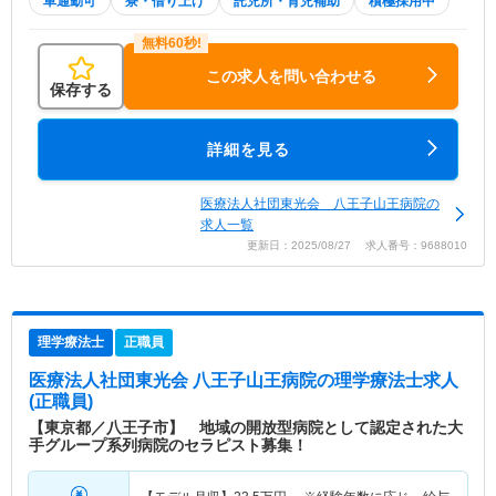
車通勤可
寮・借り上げ
託児所・育児補助
積極採用中
この求人を問い合わせる
保存する
詳細を見る
医療法人社団東光会 八王子山王病院の
求人一覧
更新日：2025/08/27 求人番号：9688010
理学療法士
正職員
医療法人社団東光会 八王子山王病院
の理学療法士求人
(正職員)
【東京都／八王子市】 地域の開放型病院として認定された大
手グループ系列病院のセラピスト募集！