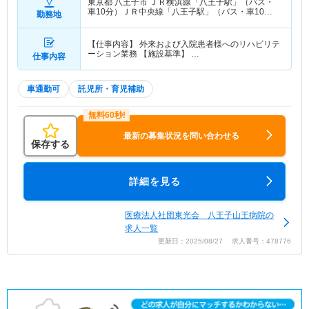
東京都 八王子市
ＪＲ横浜線「八王子駅」（バス・
車10分）ＪＲ中央線「八王子駅」（バス・車10
勤務地
分） 他
【仕事内容】 外来および入院患者様へのリハビリテ
ーション業務 【施設基準】 …
仕事内容
車通勤可
託児所・育児補助
最新の募集状況を問い合わせる
保存する
詳細を見る
医療法人社団東光会 八王子山王病院の
求人一覧
更新日：2025/08/27 求人番号：478776