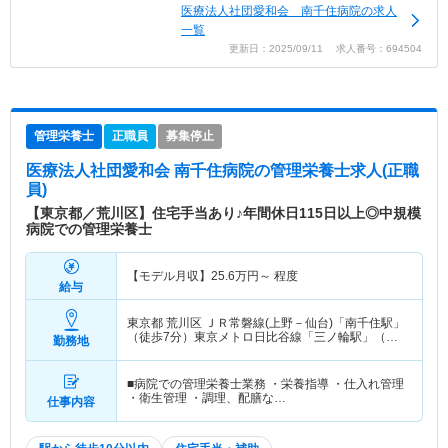
医療法人社団愛和会 南千住病院の求人
一覧
更新日：2025/09/11 求人番号：694504
管理栄養士
正職員
募集停止
医療法人社団愛和会 南千住病院
の管理栄養士求人(正職
員)
【東京都／荒川区】住宅手当あり♪年間休日115日以上◎中規模
病院での管理栄養士
【モデル月収】
25.6
万円～
程度
給与
東京都 荒川区
ＪＲ常磐線(上野－仙台)「南千住駅」
（徒歩7分）東京メトロ日比谷線「三ノ輪駅」（徒
勤務地
歩7分） 他
■病院での管理栄養士業務 ・栄養指導 ・仕入れ管理
・衛生管理 ・調理、配膳な…
仕事内容