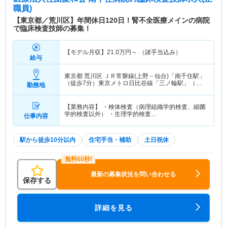
院と熊の前腎クリニックはイントラネットで連携で
職員)
きるシステムになっています。 ◆医療機能評価機
【東京都／荒川区】年間休日120日！腎不全医療メインの病院
構の認定を取得、医療の質の向上に努めています。
で臨床検査技師の募集！
【モデル月収】
21.0
万円～
（諸手当込み）
給与
東京都 荒川区
ＪＲ常磐線(上野－仙台)「南千住駅」
（徒歩7分）東京メトロ日比谷線「三ノ輪駅」（徒
勤務地
歩7分） 他
【業務内容】 ・検体検査（病理組織学的検査、細菌
学的検査以外） ・生理学的検査…
仕事内容
駅から徒歩10分以内
住宅手当・補助
土日祝休
最新の募集状況を問い合わせる
保存する
詳細を見る