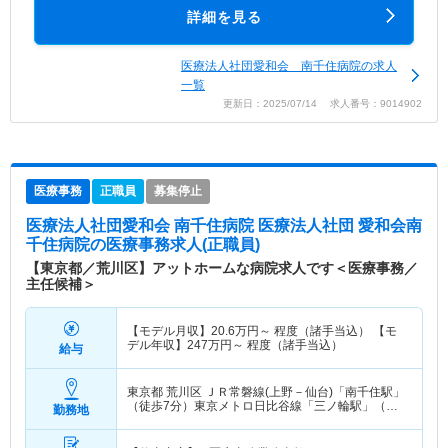
詳細を見る
医療法人社団愛和会 南千住病院の求人
一覧
更新日：2025/07/14 求人番号：9014902
医療事務
正職員
募集停止
医療法人社団愛和会 南千住病院 医療法人社団 愛和会南
千住病院
の医療事務求人(正職員)
【東京都／荒川区】アットホームな病院求人です＜医療事務／
主任候補＞
【モデル月収】
20.6
万円～
程度（諸手当込） 【モ
デル年収】
247
万円～
程度（諸手当込）
給与
東京都 荒川区
ＪＲ常磐線(上野－仙台)「南千住駅」
（徒歩7分）東京メトロ日比谷線「三ノ輪駅」（徒
勤務地
歩7分） 他