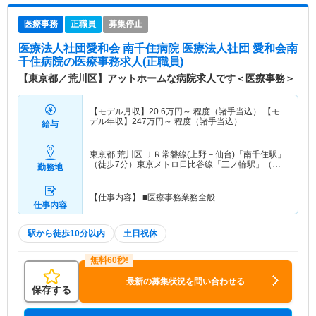
医療事務
正職員
募集停止
医療法人社団愛和会 南千住病院 医療法人社団 愛和会南
千住病院
の医療事務求人(正職員)
【東京都／荒川区】アットホームな病院求人です＜医療事務＞
【モデル月収】
20.6
万円～
程度（諸手当込） 【モ
デル年収】
247
万円～
程度（諸手当込）
給与
東京都 荒川区
ＪＲ常磐線(上野－仙台)「南千住駅」
（徒歩7分）東京メトロ日比谷線「三ノ輪駅」（徒
勤務地
歩7分） 他
【仕事内容】 ■医療事務業務全般
仕事内容
駅から徒歩10分以内
土日祝休
最新の募集状況を問い合わせる
保存する