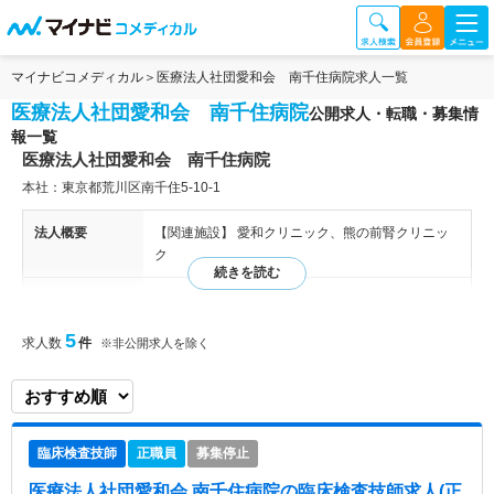
マイナビコメディカル
医療法人社団愛和会 南千住病院求人一覧
医療法人社団愛和会 南千住病院
公開求人・転職・募集情
報一覧
医療法人社団愛和会 南千住病院
本社：東京都荒川区南千住5-10-1
法人概要
【関連施設】 愛和クリニック、熊の前腎クリニッ
ク
病院情報補足
電子カルテ導入済み
5
求人数
件
※非公開求人を除く
特色
◆南千住病院には「透析センター」と「バスキュラ
ーアクセスセンター」が併設しており、腎不全保存
期から透析導入、バスキュラーアクセス増設までを
総合的な治療を行っています。 ◆平成27年12月に
は、愛和会すべての施設で全自動透析装置の導入が
臨床検査技師
正職員
募集停止
完了し、高機能の透析療法が可能になりました。
◆愛和会の全施設は電子カルテ化を行い、南千住病
医療法人社団愛和会 南千住病院
の臨床検査技師求人(正