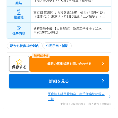
【モデル月収】
21.5
万円～
程度（基本給）
給与
東京都 荒川区
ＪＲ常磐線(上野－仙台)「南千住駅」
（徒歩7分）東京メトロ日比谷線「三ノ輪駅」（徒
勤務地
歩7分） 他
透析業務全般 【人員配置】 臨床工学技士：11名
※2019年1月時点
仕事内容
駅から徒歩10分以内
住宅手当・補助
最新の募集状況を問い合わせる
保存する
詳細を見る
医療法人社団愛和会 南千住病院の求人
一覧
更新日：2025/09/11 求人番号：694508