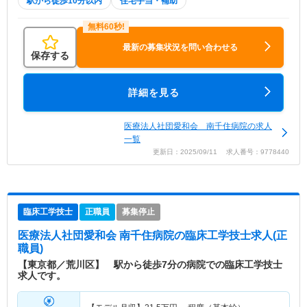
駅から徒歩10分以内
住宅手当・補助
最新の募集状況を問い合わせる
保存する
詳細を見る
医療法人社団愛和会 南千住病院の求人
一覧
更新日：2025/09/11 求人番号：9778440
臨床工学技士
正職員
募集停止
医療法人社団愛和会 南千住病院
の臨床工学技士求人(正
職員)
【東京都／荒川区】 駅から徒歩7分の病院での臨床工学技士
求人です。