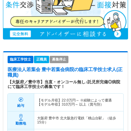
臨床工学技士
正職員
募集停止
医療法人若葉会 豊中若葉会病院
の臨床工学技士求人(正
職員)
【大阪府／豊中市】当直・オンコール無し♪託児所完備◎病院
にて臨床工学技士の募集です！
【モデル月収】
22.0
万円～
※経験によって優遇
【モデル年収】
310
万円～
以上（賞与別）
給与
大阪府 豊中市
北大阪急行電鉄「桃山台駅」（徒歩
15分）
勤務地