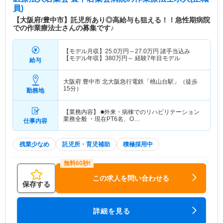
み
員)
【大阪府/豊中市】託児所あり◎高給与も狙える！！急性期病院
特色
当病院は、地域医療に貢献するため医師と職員がよ
での作業療法士さんの募集です♪
り良い医療環境を提供することに努めています。技
術面だけでなく、患者様への優しさや思いやりを持
【モデル月収】
25.0
万円～
27.0
万円
諸手当込み
った全人的医療を目指しています。施設はピンク基
【モデル年収】
380
万円～
経験7年目モデル
給与
調で明るく、最新のリハビリ器具や高度な医療技術
を備えた人工透析室を完備。ナースステーションは
大阪府 豊中市
北大阪急行電鉄「桃山台駅」（徒歩
患者様が安心して治療を受けられるよう配置され、
15分）
勤務地
病室は広く快適で、個室や2人部屋を中心にプライ
バシーを尊重しています。
【業務内容】 ■外来・病棟でのリハビリテーション
業務全般 ・現在PT6名、O…
仕事内容
残業少なめ
託児所・育児補助
積極採用中
この求人を問い合わせる
保存する
詳細を見る