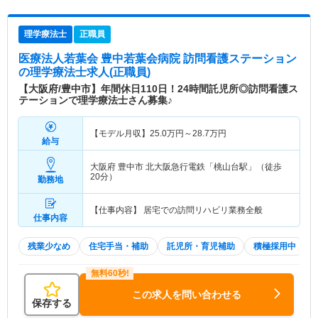
理学療法士
正職員
医療法人若葉会 豊中若葉会病院 訪問看護ステーション
の理学療法士求人(正職員)
【大阪府/豊中市】年間休日110日！24時間託児所◎訪問看護ス
テーションで理学療法士さん募集♪
【モデル月収】
25.0
万円～
28.7
万円
給与
大阪府 豊中市
北大阪急行電鉄「桃山台駅」（徒歩
20分）
勤務地
【仕事内容】 居宅での訪問リハビリ業務全般
仕事内容
残業少なめ
住宅手当・補助
託児所・育児補助
積極採用中
この求人を問い合わせる
保存する