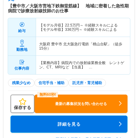
【豊中市／大阪市営地下鉄御堂筋線】 地域に密着した急性期
病院で診療放射線技師のお仕事
【モデル月収】
22.5
万円～
※経験スキルによる
【モデル年収】
336
万円～
※経験スキルによる
給与
大阪府 豊中市
北大阪急行電鉄「桃山台駅」（徒歩
15分）
勤務地
【業務内容】病院内での放射線業務全般 レントゲ
ン、CT、MRIなど 【当直】 …
仕事内容
残業少なめ
住宅手当・補助
託児所・育児補助
最新の募集状況を問い合わせる
保存する
詳細を見る