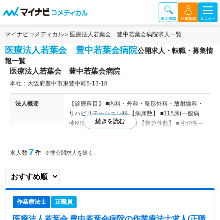
マイナビコメディカル
医療法人若葉会 豊中若葉会病院求人一覧
医療法人若葉会 豊中若葉会病院
公開求人・転職・募集情
報一覧
医療法人若葉会 豊中若葉会病院
本社：大阪府豊中市東豊中町5‐13-18
法人概要
【診療科目】 ■内科・外科・整形外科・放射線科・
リハビリテーション科 【病床数】 ■115床(一般病
棟60床、障害者病棟55床) 【救急件数】 ■月50件～
70件 【病棟編成】■2階 60床 2人部屋：15、4人部
屋：6、個室：6 ■3階 55床 2人部屋：13、4人部
7
求人数
件
屋：6、個室：5 【診療実績（過去実績）】■救急件
※非公開求人を除く
数：50件/月■手術件数：15件/月■主な手術内容：整
形外科メイン（全体の1/3） 【関連施設】 昭和病院
／明石回生病院／王子回生病院／介護老人保健施設
わかば／白山病院／堺若葉会病院／加古川さくら園
作業療法士
正職員
病院情報補足
電子カルテ導入済み、オーダリングシステム導入済
医療法人若葉会 豊中若葉会病院
の作業療法士求人(正職