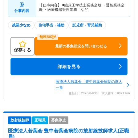
【仕事内容】 ■臨床工学技士業務全般 ・透析業務全
般 ・医療機器管理業務 など
仕事内容
残業少なめ
住宅手当・補助
託児所・育児補助
最新の募集状況を問い合わせる
保存する
詳細を見る
医療法人若葉会 豊中若葉会病院の求人
一覧
更新日：2026/04/30 求人番号：9021166
放射線技師
正職員
募集停止
医療法人若葉会 豊中若葉会病院
の放射線技師求人(正職
員)