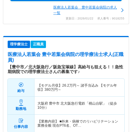
医療法人若葉会 豊中若葉会病院の求人
一覧
更新日：2026/01/22 求人番号：9018255
理学療法士
正職員
医療法人若葉会 豊中若葉会病院
の理学療法士求人(正職
員)
【豊中市／北大阪急行／阪急宝塚線】高給与も狙える！！急性
期病院での理学療法士さんの募集です♪
【モデル月収】
26.2
万円～
諸手当込み 【モデル年
収】
380
万円～
給与
大阪府 豊中市
北大阪急行電鉄「桃山台駅」（徒歩
10分）
勤務地
【業務内容】 ■外来・病棟でのリハビリテーション
業務全般 現在PT6名、OT…
仕事内容