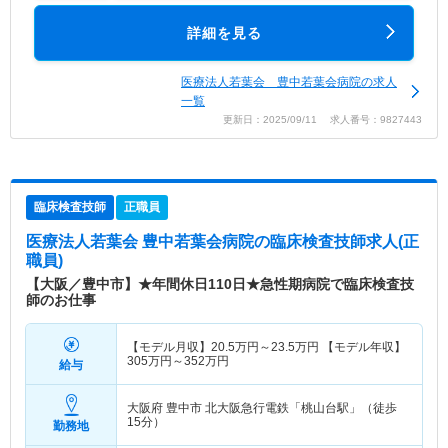
詳細を見る
医療法人若葉会 豊中若葉会病院の求人
一覧
更新日：2025/09/11 求人番号：9827443
臨床検査技師
正職員
医療法人若葉会 豊中若葉会病院
の臨床検査技師求人(正
職員)
【大阪／豊中市】★年間休日110日★急性期病院で臨床検査技
師のお仕事
【モデル月収】
20.5
万円～
23.5
万円
【モデル年収】
305
万円～
352
万円
給与
大阪府 豊中市
北大阪急行電鉄「桃山台駅」（徒歩
15分）
勤務地