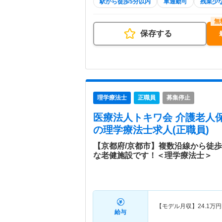
駅から徒歩5分以内
車通勤可
残業少
保存する
理学療法士
正職員
募集停止
医療法人トキワ会 介護老人
の理学療法士求人(正職員)
【京都府/京都市】複数沿線から徒
な老健施設です！＜理学療法士＞
【モデル月収】
24.1
万円
給与