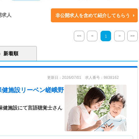
ける方】 ◇症状が安定期にあり、入院治療の必要はないが、リハビリテー
とした医療、ケアを必要とされる方々。 ◇65歳以上で介護の必要な方、
開求人
非公開求人を含めて紹介してもらう
満で特定の疾患（15種）により介護が必要と認められた方々 【デイケアにつ
業療法士と理学療法士による専門的なリハビリ（ご希望に応じて個別リハビ
機能回復 など 【事業所】 居宅介護支援事業所リーベン嵯峨野（併設）
<<
<
>
>>
1
ーリーベン常盤／京都市常磐野地域包括支援センター ■介護老人保健施設
より密度の高いケアを目指してフロア制を導入しています。 ■「敬愛の
豊かな老後」 を介護の原点として私たちは次のことをモットーに毎日を勤
新着順
より徒歩圏内で通勤に便利です。 【関連施設】 居宅介護支援事業所リーベ
イサービスセンターリーベン常盤／京都市常磐野地域包括支援センター
更新日：2026/07/01 求人番号：9838162
施設、居宅介護支援事業所、老人デイサービスセンター、京都市常磐野地
運営している法人です。利用者、そのご家族が安心できる介護サービスを
保健施設リーベン嵯峨野
に開かれた施設を目指しております。
人保健施設にて言語聴覚士さん