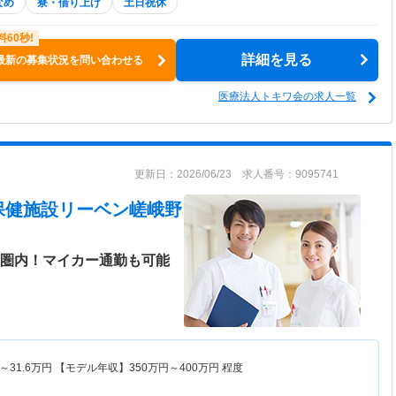
なめ
寮・借り上げ
土日祝休
詳細を見る
最新の募集状況を問い合わせる
医療法人トキワ会の求人一覧
更新日：2026/06/23 求人番号：9095741
保健施設リーベン嵯峨野
歩圏内！マイカー通勤も可能
～
31.6
万円
【モデル年収】
350
万円～
400
万円
程度