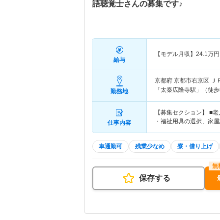
語聴覚士さんの募集です♪
【モデル月収】
24.1
万円
給与
京都府 京都市右京区
Ｊ
「太秦広隆寺駅」（徒歩
勤務地
【募集セクション】 ■
・福祉用具の選択、家屋
仕事内容
車通勤可
残業少なめ
寮・借り上げ
保存する