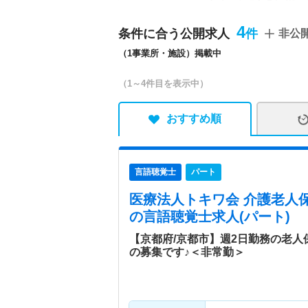
イケア） 【ご利用いただ
ション・看護・介護を中心
4
条件に合う公開求人
非公
または40歳以上64歳未
（1事業所・施設）掲載中
いて】 健康チェック／作
リ）／入浴／食事を通じて
（1～4件目を表示中）
／老人デイサービスセンタ
リーベン嵯峨野では入所は
心」・「生きる喜び」・「
おすすめ順
めています。 ■最寄り駅
ン嵯峨野（併設）／老人デ
言語聴覚士
パート
特色
京都市内にて介護老人保健
域包括支援センターなどを
医療法人トキワ会 介護老人
心がけ、地域に根差し社会
の言語聴覚士求人(パート)
【京都府/京都市】週2日勤務の老
の募集です♪＜非常勤＞