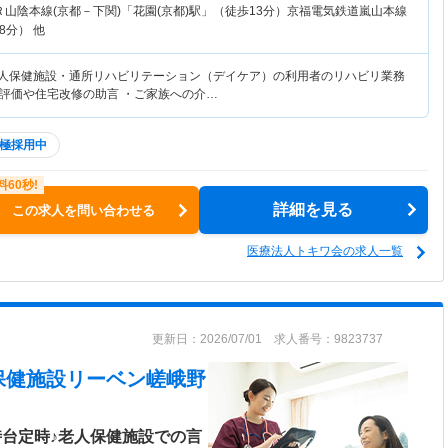
Ｒ山陰本線(京都－下関)「花園(京都)駅」（徒歩13分）京福電気鉄道嵐山本線
8分） 他
老人保健施設・通所リハビリテーション（デイケア）の利用者のリハビリ業務
評価や住宅改修の助言 ・ご家族への介…
極採用中
詳細を見る
この求人を問い合わせる
医療法人トキワ会の求人一覧
更新日：2026/07/01 求人番号：9823737
保健施設リーベン嵯峨野
時台定時♪老人保健施設での言