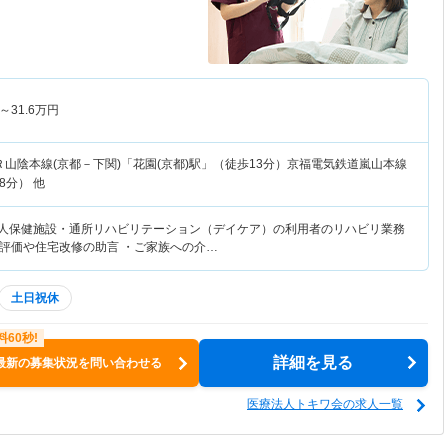
～
31.6
万円
Ｒ山陰本線(京都－下関)「花園(京都)駅」（徒歩13分）京福電気鉄道嵐山本線
8分） 他
老人保健施設・通所リハビリテーション（デイケア）の利用者のリハビリ業務
評価や住宅改修の助言 ・ご家族への介…
土日祝休
詳細を見る
最新の募集状況を問い合わせる
医療法人トキワ会の求人一覧