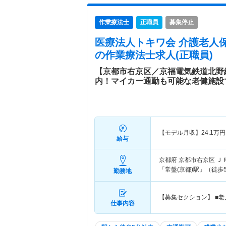
作業療法士
正職員
募集停止
医療法人トキワ会 介護老人
の作業療法士求人(正職員)
【京都市右京区／京福電気鉄道北野
内！マイカー通勤も可能な老健施設
【モデル月収】
24.1
万円
給与
京都府 京都市右京区
Ｊ
「常盤(京都)駅」（徒歩
勤務地
【募集セクション】 ■
仕事内容