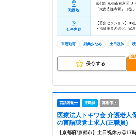
京都府 京都市右京区
Ｊ
「太秦広隆寺駅」（徒歩
勤務地
【募集セクション】 ■
・福祉用具の選択、家屋
仕事内容
車通勤可
残業少なめ
土日祝休
積
保存する
言語聴覚士
正職員
募集停止
医療法人トキワ会 介護老人
の言語聴覚士求人(正職員)
【京都府/京都市】土日祝休み◎17