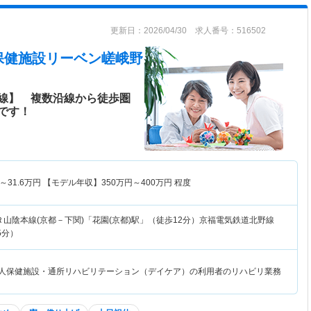
更新日：2026/04/30 求人番号：516502
保健施設リーベン嵯峨野
線】 複数沿線から徒歩圏
です！
～
31.6
万円
【モデル年収】
350
万円～
400
万円
程度
Ｒ山陰本線(京都－下関)「花園(京都)駅」（徒歩12分）京福電気鉄道北野線
5分）
老人保健施設・通所リハビリテーション（デイケア）の利用者のリハビリ業務