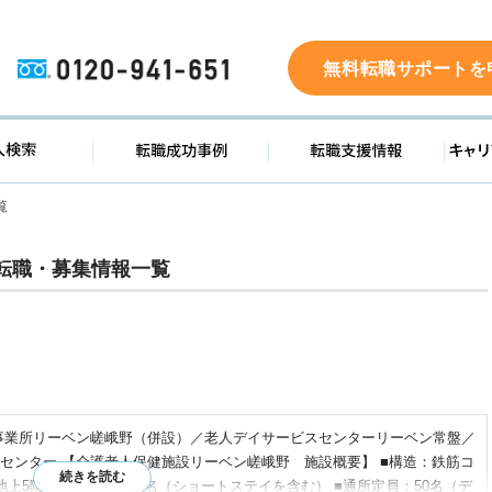
0120-941-651
無料転職サポートを
ド
求人検索
転職成功事例
転職支
覧
転職・募集情報一覧
事業所リーベン嵯峨野（併設）／老人デイサービスセンターリーベン常盤／
センター 【介護老人保健施設リーベン嵯峨野 施設概要】 ■構造：鉄筋コ
上5階 ■入所定員：95名（ショートステイを含む） ■通所定員：50名（デ