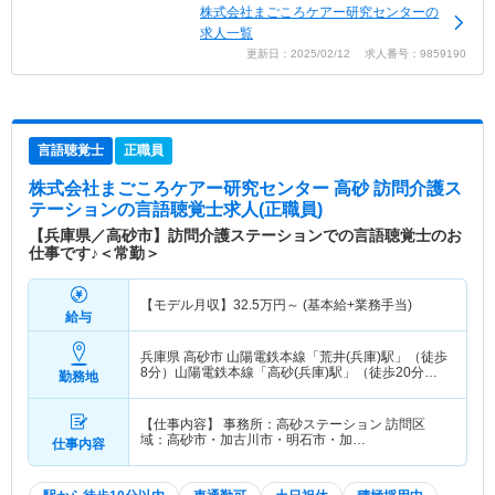
株式会社まごころケアー研究センターの
求人一覧
更新日：2025/02/12 求人番号：9859190
言語聴覚士
正職員
株式会社まごころケアー研究センター 高砂 訪問介護ス
テーション
の言語聴覚士求人(正職員)
【兵庫県／高砂市】訪問介護ステーションでの言語聴覚士のお
仕事です♪＜常勤＞
【モデル月収】
32.5
万円～
(基本給+業務手当)
給与
兵庫県 高砂市
山陽電鉄本線「荒井(兵庫)駅」（徒歩
8分）山陽電鉄本線「高砂(兵庫)駅」（徒歩20分）
勤務地
他
【仕事内容】 事務所：高砂ステーション 訪問区
域：高砂市・加古川市・明石市・加…
仕事内容