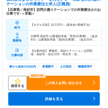
テーション
の作業療法士求人(正職員)
【兵庫県／高砂市】訪問介護ステーションでの作業療法士のお
仕事です♪＜常勤＞
【モデル月収】
32.5
万円～
(基本給+業務手当)
給与
兵庫県 高砂市
山陽電鉄本線「荒井(兵庫)駅」（徒歩
8分）山陽電鉄本線「高砂(兵庫)駅」（徒歩20分）
勤務地
他
【仕事内容】 事務所：高砂ステーション 訪問区
域：高砂市・加古川市・明石市・加…
仕事内容
駅から徒歩10分以内
車通勤可
土日祝休
積極採用中
この求人を問い合わせる
保存する
詳細を見る