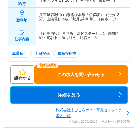
【モデル月収】
26.5
万円～
(基本給+業務手当)
給与
兵庫県 高砂市
山陽電鉄本線「伊保駅」（徒歩12
分）山陽電鉄本線「荒井(兵庫)駅」（徒歩12分）
勤務地
【仕事内容】 事務所：高砂ステーション 訪問区
域：高砂市・加古川市・明石市・加…
仕事内容
車通勤可
土日祝休
積極採用中
この求人を問い合わせる
保存する
詳細を見る
株式会社まごころケアー研究センターの
求人一覧
更新日：2025/02/12 求人番号：9739670