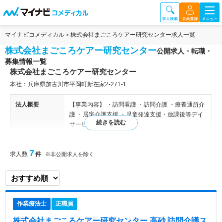
マイナビコメディカル
株式会社まごころケアー研究センター求人一覧
株式会社まごころケアー研究センター
公開求人・転職・
募集情報一覧
株式会社まごころケアー研究センター
本社：兵庫県加古川市平岡町新在家2‐271-1
法人概要
【事業内容】 ・訪問看護 ・訪問介護 ・療養通所介
護 ・居宅介護支援 ・児童発達支援・放課後等デイ
サービス
特色
同社は、兵庫県の加古川市、高砂市にて居宅介護支
7
求人数
件
※非公開求人を除く
援・訪問介護・訪問看護・療養通所介護等を運営す
る法人です。 乳幼児を含むお子様から高齢者の
方、重度な障がいのある方まで様々な方に対応した
医療・介護サービスの提供を行われています。
作業療法士
正職員
株式会社まごころケアー研究センター 高砂 訪問介護ス