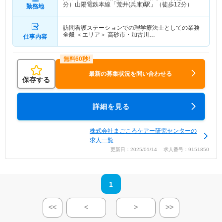
分）山陽電鉄本線「荒井(兵庫)駅」（徒歩12分）
勤務地
訪問看護ステーションでの理学療法士としての業務
全般 ＜エリア＞ 高砂市・加古川…
仕事内容
最新の募集状況を問い合わせる
保存する
詳細を見る
株式会社まごころケアー研究センターの
求人一覧
更新日：2025/01/14 求人番号：9151850
1
<<
<
>
>>