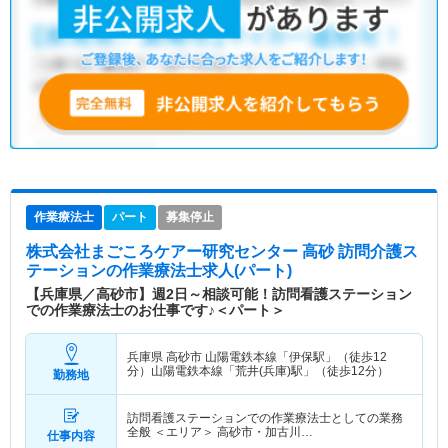
作業療法士
パート
募集停止
株式会社まごころケアー研究センター 高砂 訪問介護ス
テーション
の作業療法士求人(パート)
【兵庫県／高砂市】週2日～相談可能！訪問看護ステーション
での作業療法士のお仕事です♪＜パート＞
兵庫県 高砂市
山陽電鉄本線「伊保駅」（徒歩12
分）山陽電鉄本線「荒井(兵庫)駅」（徒歩12分）
勤務地
訪問看護ステーションでの作業療法士としての業務
全般 ＜エリア＞ 高砂市・加古川…
仕事内容