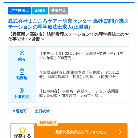
理学療法士
正職員
募集停止
株式会社まごころケアー研究センター 高砂 訪問介護ス
テーション
の理学療法士求人(正職員)
【兵庫県／高砂市】訪問看護ステーションでの理学療法士のお
仕事です♪＜常勤＞
【モデル月収】
32.5
万円～
(基本給+業務手当) 【モ
デル年収】
390
万円～
給与
兵庫県 高砂市
山陽電鉄本線「伊保駅」（徒歩12
分）山陽電鉄本線「荒井(兵庫)駅」（徒歩12分）
勤務地
【仕事内容】 事務所：高砂ステーション 訪問区
域：高砂市・加古川市・明石市・加…
仕事内容
車通勤可
土日祝休
最新の募集状況を問い合わせる
保存する