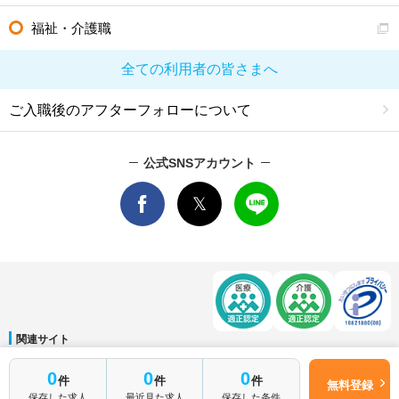
福祉・介護職
全ての利用者の皆さまへ
ご入職後のアフターフォローについて
公式SNSアカウント
関連サイト
マイナビDOCTOR
│
マイナビ看護師
│
マイナビ薬剤師
│
マイナビ保育士
簡単1分
0
0
0
件
件
件
運営会社
無料登録
はじめて転職
無料転職サポートに申し込む
保存した求人
最近見た求人
保存した条件
会社概要
│
ご利用規約
│
個人情報保護方針
│
サイトマップ
│
お問い合わせ