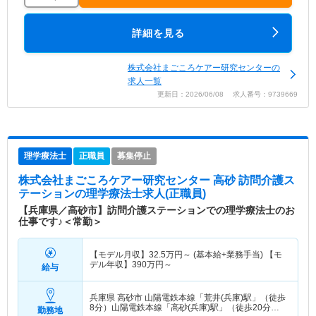
詳細を見る
株式会社まごころケアー研究センターの
求人一覧
更新日：2026/06/08 求人番号：9739669
理学療法士
正職員
募集停止
株式会社まごころケアー研究センター 高砂 訪問介護ス
テーション
の理学療法士求人(正職員)
【兵庫県／高砂市】訪問介護ステーションでの理学療法士のお
仕事です♪＜常勤＞
【モデル月収】
32.5
万円～
(基本給+業務手当) 【モ
デル年収】
390
万円～
給与
兵庫県 高砂市
山陽電鉄本線「荒井(兵庫)駅」（徒歩
8分）山陽電鉄本線「高砂(兵庫)駅」（徒歩20分）
勤務地