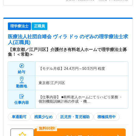
理学療法士
正職員
医療法人社団自靖会 ヴィラ ドゥ のぞみ
の理学療法士求
人(正職員)
【東京都／江戸川区】介護付き有料老人ホームで理学療法士募
集！＜常勤＞
【モデル月収】
24.4
万円～
50.5
万円
程度
給与
東京都 江戸川区
勤務地
【仕事内容】 ■有料老人ホームにてリハビリ業務 ・
個別機能訓練計画の作成 ・機…
仕事内容
車通勤可
残業少なめ
託児所・育児補助
積極採用中