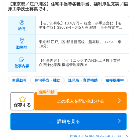
【東京都／江戸川区】住宅手当等各種手当、福利厚生充実／臨
床工学技士募集です。
【モデル月収】
18.4
万円～
程度 ※手当含む 【モ
デル年収】
380
万円～
645
万円
程度 ※手当賞与
給与
（3.00か月分計算）含む
東京都 江戸川区
都営新宿線「船堀駅」（バス・車
10分）
勤務地
【仕事内容】 ◇クリニックでの臨床工学技士業務
血液浄化業務 機器管理業務 V…
仕事内容
車通勤可
住宅手当・補助
託児所・育児補助
積極採用中
この求人を問い合わせる
保存する
詳細を見る
医療法人社団自靖会の求人一覧