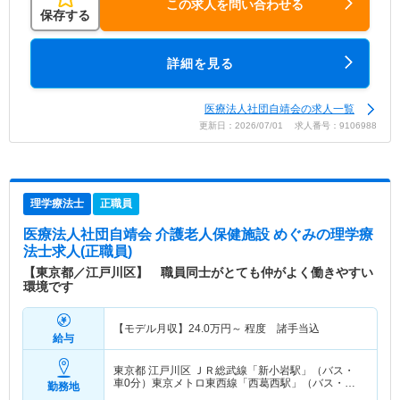
この求人を問い合わせる
保存する
詳細を見る
医療法人社団自靖会の求人一覧
更新日：2026/07/01 求人番号：9106988
理学療法士
正職員
医療法人社団自靖会 介護老人保健施設 めぐみ
の理学療
法士求人(正職員)
【東京都／江戸川区】 職員同士がとても仲がよく働きやすい
環境です
【モデル月収】
24.0
万円～
程度 諸手当込
給与
東京都 江戸川区
ＪＲ総武線「新小岩駅」（バス・
車0分）東京メトロ東西線「西葛西駅」（バス・車0
勤務地
分） 他