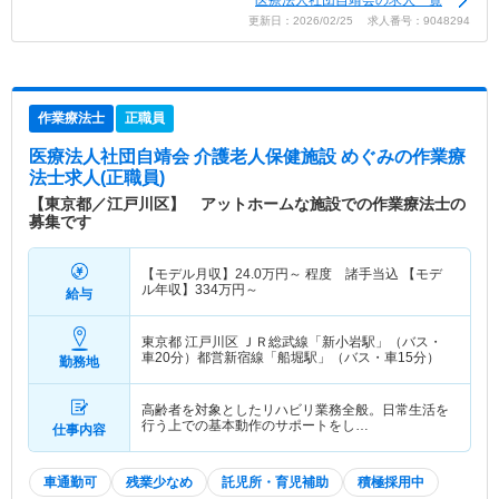
更新日：2026/02/25 求人番号：9048294
作業療法士
正職員
医療法人社団自靖会 介護老人保健施設 めぐみ
の作業療
法士求人(正職員)
【東京都／江戸川区】 アットホームな施設での作業療法士の
募集です
【モデル月収】
24.0
万円～
程度 諸手当込 【モデ
ル年収】
334
万円～
給与
東京都 江戸川区
ＪＲ総武線「新小岩駅」（バス・
車20分）都営新宿線「船堀駅」（バス・車15分）
勤務地
高齢者を対象としたリハビリ業務全般。日常生活を
行う上での基本動作のサポートをし…
仕事内容
車通勤可
残業少なめ
託児所・育児補助
積極採用中