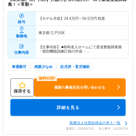
集！＜常勤＞
【モデル月収】
24.4
万円～
50.5
万円
程度
給与
東京都 江戸川区
勤務地
【仕事内容】 ■有料老人ホームにて柔道整復師業務
・個別機能訓練計画の作成 ・…
仕事内容
車通勤可
残業少なめ
託児所・育児補助
最新の募集状況を問い合わせる
保存する
詳細を見る
医療法人社団自靖会の求人一覧
更新日：2026/07/01 求人番号：10159754