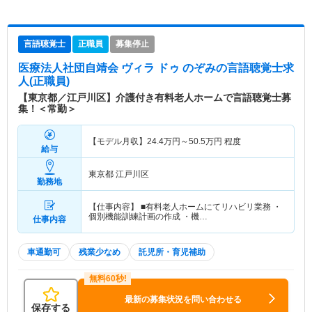
言語聴覚士
正職員
募集停止
医療法人社団自靖会 ヴィラ ドゥ のぞみ
の言語聴覚士求
人(正職員)
【東京都／江戸川区】介護付き有料老人ホームで言語聴覚士募
集！＜常勤＞
【モデル月収】
24.4
万円～
50.5
万円
程度
給与
東京都 江戸川区
勤務地
【仕事内容】 ■有料老人ホームにてリハビリ業務 ・
個別機能訓練計画の作成 ・機…
仕事内容
車通勤可
残業少なめ
託児所・育児補助
最新の募集状況を問い合わせる
保存する