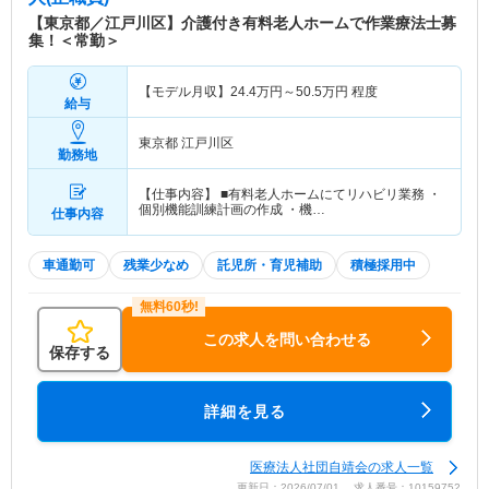
施設の入居者様も透析治療をされている方もいらっ
【東京都／江戸川区】介護付き有料老人ホームで作業療法士募
しゃり、ご自宅のように快適に過ごしていただく環
集！＜常勤＞
境づくりに取り組んでいます。 介護老人保健施設
は在宅復帰を全力で支援する施設です。各階・施設
【モデル月収】
24.4
万円～
50.5
万円
程度
内の配色は井口理事長が色にこだわり、カラーコー
給与
ディネーターによる目的に合わせた配色をしてお
り、階ごとに介護度も分かれています。 託児所を
東京都 江戸川区
勤務地
併設しており、月額18,000円でご利用いただけま
すので、お子様がいらっしゃる方も安心してご勤務
【仕事内容】 ■有料老人ホームにてリハビリ業務 ・
できる環境が整っています。 看護師様は20代～60
個別機能訓練計画の作成 ・機…
仕事内容
代まで幅広く在籍され、大変仲が良く笑顔が絶えな
い職場です。
車通勤可
残業少なめ
託児所・育児補助
積極採用中
この求人を問い合わせる
保存する
詳細を見る
医療法人社団自靖会の求人一覧
更新日：2026/07/01 求人番号：10159752