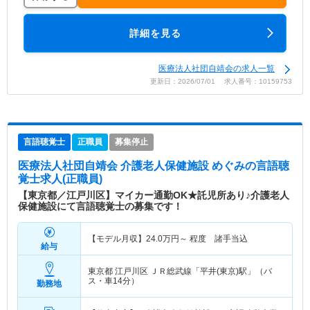
詳細を見る
医療法人社団自靖会の求人一覧
更新日：2026/07/01 求人番号：10159753
言語聴覚士
正職員
募集停止
医療法人社団自靖会 介護老人保健施設 めぐみ
の言語聴
覚士求人(正職員)
【東京都／江戸川区】マイカー通勤OK★託児所あり♪介護老人
保健施設にて言語聴覚士の募集です！
【モデル月収】
24.0
万円～
程度 諸手当込
給与
東京都 江戸川区
ＪＲ総武線「平井(東京)駅」（バ
ス・車14分）
勤務地