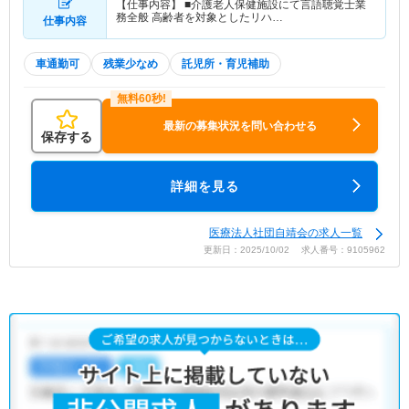
【仕事内容】 ■介護老人保健施設にて言語聴覚士業
務全般 高齢者を対象としたリハ…
仕事内容
車通勤可
残業少なめ
託児所・育児補助
最新の募集状況を問い合わせる
保存する
詳細を見る
医療法人社団自靖会の求人一覧
更新日：2025/10/02 求人番号：9105962