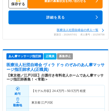
最新の募集状況を問い合わせる
保存する
詳細を見る
医療法人社団自靖会の求人一覧
更新日：2026/07/01 求人番号：10159758
あん摩マッサージ指圧師
正職員
募集停止
医療法人社団自靖会 ヴィラ ドゥ のぞみ
のあん摩マッサ
ージ指圧師求人(正職員)
【東京都／江戸川区】介護付き有料老人ホームであん摩マッサ
ージ指圧師募集！＜常勤＞
【モデル月収】
24.4
万円～
50.5
万円
程度
給与
東京都 江戸川区
勤務地