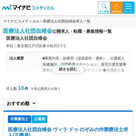
マイナビコメディカル
医療法人社団自靖会求人一覧
医療法人社団自靖会
公開求人・転職・募集情報一覧
医療法人社団自靖会
本社：東京都江戸川区東小松川2‐7‐1
法人概要
■事業内容：診療所（泌尿器科・透析）、介護老人
保健施設、訪問看護ステーション、居宅介護支援事
業所の運営 ◆自靖会親水クリニック ◆介護老人保
健施設めぐみ ◆訪問看護ステーションあいゆう ◆
在宅総合支援センターせせらぎ 【関連施設】 自靖
10
求人数
件
会親水クリニック ／介護老人保健施設めぐみ／在
※非公開求人を除く
宅総合支援センターせせらぎ/ヴィラドゥのぞみ
特色
東京都江戸川区でクリニック、介護老人保健施設、
訪問看護ステーション、在宅総合支援センターを運
作業療法士
正職員
営している法人です。 19床の有床透析クリニック
では腎泌尿器科、内科をはじめとし人工透析センタ
医療法人社団自靖会 ヴィラ ドゥ のぞみ
の作業療法士求
ーや血管外科センターも併設しています。そのため
人(正職員)