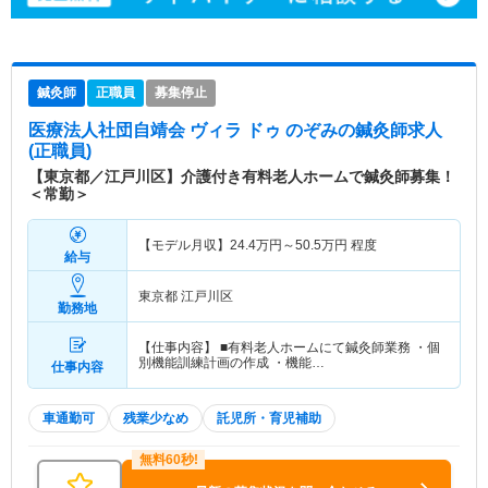
鍼灸師
正職員
募集停止
医療法人社団自靖会 ヴィラ ドゥ のぞみ
の鍼灸師求人
(正職員)
【東京都／江戸川区】介護付き有料老人ホームで鍼灸師募集！
＜常勤＞
【モデル月収】
24.4
万円～
50.5
万円
程度
給与
東京都 江戸川区
勤務地
【仕事内容】 ■有料老人ホームにて鍼灸師業務 ・個
別機能訓練計画の作成 ・機能…
仕事内容
車通勤可
残業少なめ
託児所・育児補助