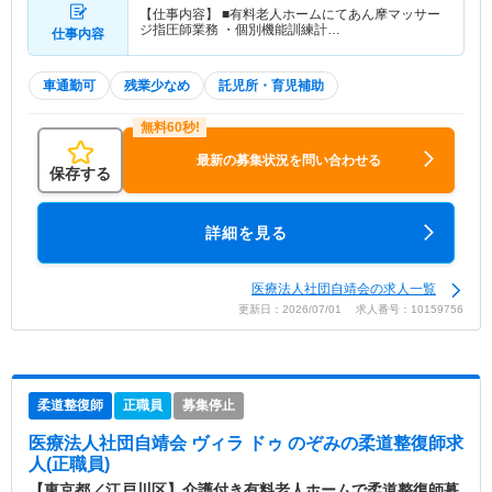
【仕事内容】 ■有料老人ホームにてあん摩マッサー
ジ指圧師業務 ・個別機能訓練計…
仕事内容
車通勤可
残業少なめ
託児所・育児補助
最新の募集状況を問い合わせる
保存する
詳細を見る
医療法人社団自靖会の求人一覧
更新日：2026/07/01 求人番号：10159756
柔道整復師
正職員
募集停止
医療法人社団自靖会 ヴィラ ドゥ のぞみ
の柔道整復師求
人(正職員)
【東京都／江戸川区】介護付き有料老人ホームで柔道整復師募