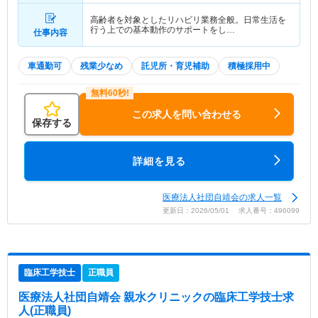
高齢者を対象としたリハビリ業務全般。日常生活を
行う上での基本動作のサポートをし…
仕事内容
車通勤可
残業少なめ
託児所・育児補助
積極採用中
この求人を問い合わせる
保存する
詳細を見る
医療法人社団自靖会の求人一覧
更新日：2026/05/01 求人番号：496099
臨床工学技士
正職員
医療法人社団自靖会 親水クリニック
の臨床工学技士求
人(正職員)